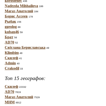
korostenec
436
Nadezda Mihhailova
186
Магаз Анатолий
184
Борис Ассеев
178
Рыбак
156
ggeolog
88
kuban46
59
Брат
56
AD70
52
Світлана Бериславська
49
Klimbim
48
Скилеф
41
Admin
40
Crakodil
33
Топ 15 географов:
Скилеф
22332
AD70
7819
Магаз Анатолий
7529
МНМ
4912