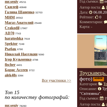
Год съемки:
н
mr.seniv
45211
Скилеф
Автор поста:
40848
Галина Шаненко
Дата:
06.08.20
32703
Рейтинг:
0
МНМ
26542
Комментарии:
Магаз Анатолий
25449
Карта: -
Crakodil
17967
AD70
7743
haratoshka
7618
Spektor
7249
Рыбак
6790
Николай Наседкин
5090
Ігор Кузьменко
4796
fischer
4401
Борис Ассеев
3722
Трускавець.
alek48s
3394
фото)
новое
Все участники >>
Категория:
Т
Описание:
Тр
Топ 15
"Світязянка".
по количеству фотографий:
Год съемки:
1
Автор поста:
mr.seniv
78260