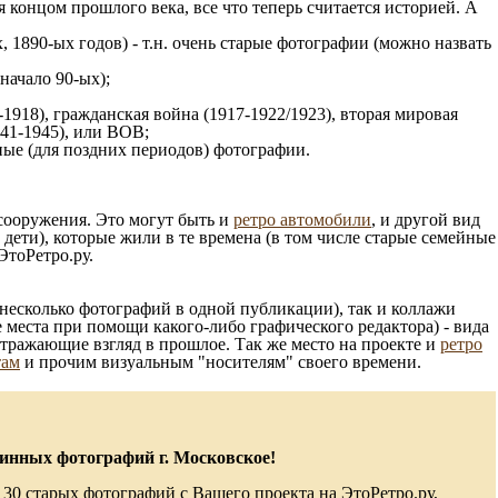
 концом прошлого века, все что теперь считается историей. А
, 1890-ых годов) - т.н. очень старые фотографии (можно назвать
 начало 90-ых);
1918), гражданская война (1917-1922/1923), вторая мировая
941-1945), или ВОВ;
ые (для поздних периодов) фотографии.
 сооружения. Это могут быть и
ретро автомобили
, и другой вид
ети), которые жили в те времена (в том числе старые семейные
ЭтоРетро.ру.
несколько фотографий в одной публикации), так и коллажи
 места при помощи какого-либо графического редактора) - вида
отражающие взгляд в прошлое. Так же место на проекте и
ретро
там
и прочим визуальным "носителям" своего времени.
инных фотографий г. Московское!
 30 старых фотографий с Вашего проекта на ЭтоРетро.ру,