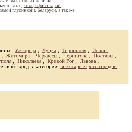
да-то было запечатлено на
начиная от
фотографий старой
 самой глубинкой), Беларуси, а так же
раины:
Ужгорода
,
Луцка
,
Тернополя
,
Ивано-
,
Житомира
,
Черкассы
,
Чернигова
,
Полтавы
,
поля
,
Николаева
,
Кривой Рог
,
Львова
,
е свой город в категории
все старые фото городов