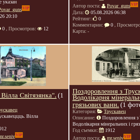
е указан
VIP
Автор поста:
Povar_guns
VIP
Povar_guns
Дата:
05.08.2026 06:38
26 20:10
Рейтинг:
0
Комментарии:
0
, Просмотр
0
, Просмотров:
12
Карта: -
Поздоровлення з Трус
 Вілла Світязянка".
(1
Водолікарня мінераль
грязьових ванн.
(1 фот
рускавец
Категория:
Трускавец
ускавеццць. Вілла
Описание:
Поздоровлення з 
Водолікарня мінеральних і гря
912
Год съемки:
1912
VIP
mr.seniv
VIP
Автор поста:
mr.seniv