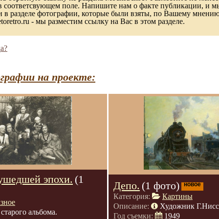
в соответсвующем поле. Напишите нам о факте публикации, и м
в разделе фотографии, которые были взяты, по Вашему мнению, 
toretro.ru - мы разместим ссылку на Вас в этом разделе.
а?
графии на проекте:
ушедшей эпохи.
(1
Депо.
(1 фото)
новое
Категория:
Картины
азное
Описание:
Художник Г.Нис
 старого альбома.
Год съемки:
1949