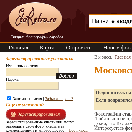
Старые фотографии городов
Главная
Карта
О проекте
Новые фот
Вы здесь:
Главная
Зарегистрированные участники
Имя пользователя:
Московс
Пароль:
Подпишитесь на 
Запомнить меня |
Забыли пароль?
Если понравился
Еще не участник?
Фотографии старо
Любите историю, 
Зарегистрированные участники могут
давно, что Вас да
размещать свои фото, следить за
Интересуетесь
фот
комментариями и многое другое...
Все плюсы