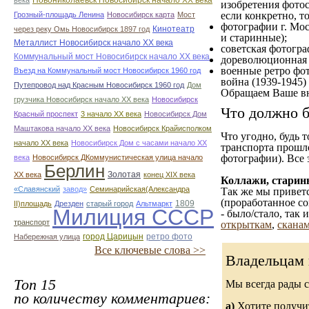
Новониколаевск Новосибирск начало ХХ века
века
изобретения фотос
если конкретно, то
Грозный-площадь Ленина
Новосибирск карта
Мост
фотографии г. Мос
Кинотеатр
через реку Омь Новосибирск 1897 год
и старинные);
Металлист Новосибирск начало ХХ века
советская фотограф
Коммунальный мост Новосибирск начало ХХ века
дореволюционная ф
военные ретро фот
Въезд на Коммунальный мост Новосибирск 1960 год
война (1939-1945)
Путепровод над Красным Новосибирск 1960 год
Дом
Обращаем Ваше вн
грузчика Новосибирск начало ХХ века
Новосибирск
Что должно б
Красный проспект
3 начало ХХ века
Новосибирск Дом
Маштакова начало ХХ века
Новосибирск Крайисполком
Что угодно, будь 
начало ХХ века
Новосибирск Дом с часами начало ХХ
транспорта прошл
фотографии). Все 
века
Новосибирск ДКоммунистическая улица начало
Берлин
Золотая
ХХ века
конец ХІХ века
Коллажи, старин
«Славянский
завод»
Семинарийская(Александра
Так же мы приветс
(проработанное со
1809
II)площадь
Дрезден
старый город
Альтмаркт
Милиция СССР
- было/стало, так
транспорт
открыткам
,
сканам
город Царицын
ретро фото
Набережная улица
Все ключевые слова >>
Владельцам 
Топ 15
Мы всегда рады 
по количеству комментариев:
а)
Хотите получит