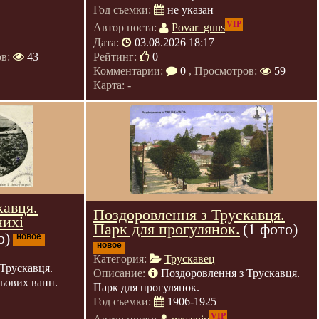
Год съемки:
не указан
VIP
Автор поста:
Povar_guns
Дата:
03.08.2026 18:17
ов:
43
Рейтинг:
0
Комментарии:
0
, Просмотров:
59
Карта: -
кавця.
Поздоровлення з Трускавця.
нихі
Парк для прогулянок.
(1 фото)
о)
новое
новое
Категория:
Трускавец
Трускавця.
Описание:
Поздоровлення з Трускавця.
зьових ванн.
Парк для прогулянок.
Год съемки:
1906-1925
VIP