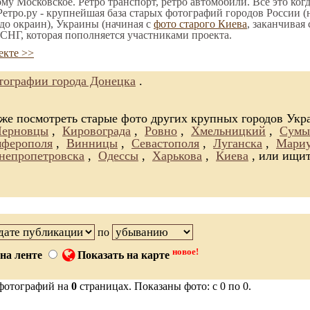
ому Московское. Ретро транспорт, ретро автомобили. Все это ког
етро.ру - крупнейшая база старых фотографий городов России (
до окраин), Украины (начиная с
фото старого Киева
, заканчивая
СНГ, которая пополняется участниками проекта.
екте >>
ографии города Донецка
.
 же посмотреть старые фото других крупных городов Ук
Черновцы
,
Кировограда
,
Ровно
,
Хмельницкий
,
Сумы
ферополя
,
Винницы
,
Севастополя
,
Луганска
,
Мариу
непропетровска
,
Одессы
,
Харькова
,
Киева
, или ищит
по
новое!
на ленте
Показать на карте
фотографий на
0
страницах. Показаны фото: с 0 по 0.