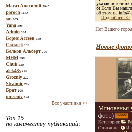
указав источник 
Магаз Анатолий
2040
б)
Если Вы нашли 
poroch
об этом на info@e
1132
Подробнее >>
sm
865
Yana
398
Нет Вашего город
Admin
334
Борис Ассеев
320
Скилеф
Новые фото
305
Белков Альберт
299
МНМ
298
Chuk
220
alek48s
216
Grozniy
212
Strannic
202
Брат
198
mr.seniv
174
Все участники >>
Мгновенья 
фото)
новое
Топ 15
Категория:
Р
по количеству публикаций:
Описание:
Из