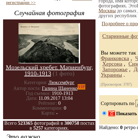
города, имя котор
регистрации >>
фотографиях. ЭтоР
Москвы
до самых 
Случайная фотография
других республик 
Подробнее о про
Старинные фот
Вы можете так
Франковска
,
Херсона
,
Сим
Мозельский хребет. Мариенбург,
Запорожье
,
Д
1910-1913
(1 фото)
Украины
.
Категория:
Люксембург
(Просмотров: 3787)
VIP
Автор поста:
Галина Шаненко
Год съемки:
1910-1913
Дата:
11.09.2017 13:04
Рейтинг:
0
Сортировать по
Комментарии:
0
Карта:
-
Показать 
Всего
523365
фотографий в
300758
постах
Найдено:
0
ретро 
в
5257
категориях.
Это важно