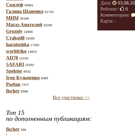
Дата:
03.08.20
Скилеф
56681
Рейтинг:
0
Галина Шаненко
51710
Комментарии:
МНМ
35166
Карта: -
Магаз Анатолий
32292
Grozniy
22990
Crakodil
19166
haratoshka
17292
worldriko
14815
AD70
12104
SAFARI
11552
Spektor
8532
Ігор Кузьменко
8485
Рыбак
7377
fischer
6098
Все участники >>
Топ 15
по дополненным публикациям:
fischer
459