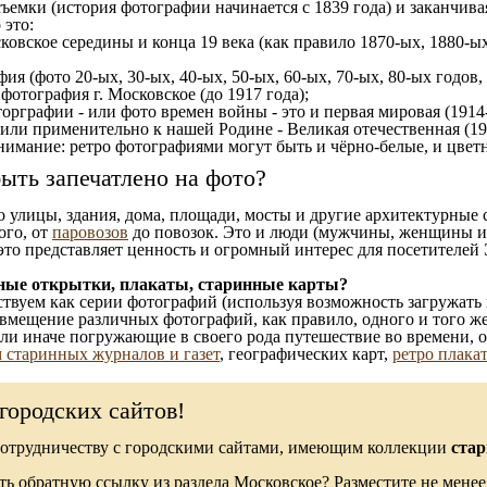
ъемки (история фотографии начинается с 1839 года) и заканчивая
 это:
ковское середины и конца 19 века (как правило 1870-ых, 1880-ых
ия (фото 20-ых, 30-ых, 40-ых, 50-ых, 60-ых, 70-ых, 80-ых годов,
отография г. Московское (до 1917 года);
орграфии - или фото времен войны - это и первая мировая (1914-
 или применительно к нашей Родине - Великая отечественная (1
имание: ретро фотографиями могут быть и чёрно-белые, и цветн
ыть запечатлено на фото?
то улицы, здания, дома, площади, мосты и другие архитектурные
ого, от
паровозов
до повозок. Это и люди (мужчины, женщины и д
это представляет ценность и огромный интерес для посетителей 
ные открытки, плакаты, старинные карты?
твуем как серии фотографий (используя возможность загружать 
вмещение различных фотографий, как правило, одного и того же
 или иначе погружающие в своего рода путешествие во времени, 
 старинных журналов и газет
, географических карт,
ретро плака
городских сайтов!
сотрудничеству с городскими сайтами, имеющим коллекции
стар
ь обратную ссылку из раздела Московское? Разместите не менее