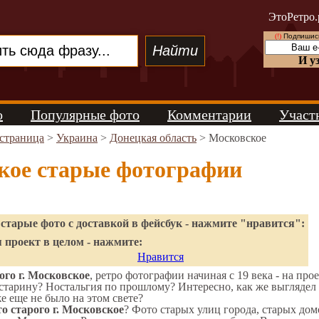
ЭтоРетро.
(!)
Подпишись
И у
о
Популярные фото
Комментарии
Участ
 страница
>
Украина
>
Донецкая область
> Московское
кое старые фотографии
старые фото с доставкой в фейсбук - нажмите "нравится":
 проект в целом - нажмите:
Нравится
го г. Московское
, ретро фотографии начиная с 19 века - на про
старину? Ностальгия по прошлому? Интересно, как же выгляде
же еще не было на этом свете?
о старого г. Московское
? Фото старых улиц города, старых дом