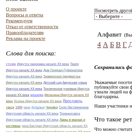
О проекте
Посмотреть другой
Вопросы и ответы
Рекомендуем
Отказ от ответственности
Правообладателям
Алфавит
(Вы 
Реклама на проекте
4
А
Б
В
Г
Слова для поиска:
столик
Иркутск панорама начало ХХ века
Театр
Сохранились фо
Иркутск начало ХХ века
Дом Генерал-Губернатора
Иркутск начало ХХ века
Знаменское предместье
Уважаемые посетит
Иркутск начало ХХ века
Детский сад Амурская улица
публикуйте свои ф
Иркутск начало ХХ века
Техническое училище Иркутск
узнали людей на ф
начало ХХ века
вешалка
Мельница Иркутск начало ХХ
благодарны.
Ярославль
века
Усолье Иркутск начало ХХ века
Наши участники им
такси
1999
окно
Купальні
Чернівці
Село Листвяничное
Иркутская область начало ХХ века
Троицкосавск
Что такое ре
Иркутская область начало ХХ века
Ламы в масках и
костюмах
река Бастрая Иркутская область начало ХХ
Что можно считат