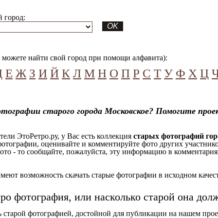
 город:
можете найти свой город при помощи алфавита):
Д
Е
Ж
З
И
Й
К
Л
М
Н
О
П
Р
С
Т
У
Ф
Х
Ц
тографии старого города Московское? Помогите прое
ели ЭтоРетро.ру, у Вас есть коллекция
старых фотографий гор
отографии, оценивайте и комментируйте фото других участников
ото - то сообщайте, пожалуйста, эту информацию в комментариях
еют возможность скачать старые фотографии в исходном качеств
тро фотография, или насколько старой она дол
ь старой фотографией, достойной для публикации на нашем прое