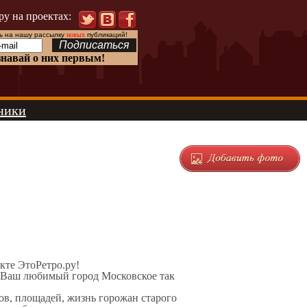
ру на проектах:
 на нашу рассылку
новых
публикаций!
знавай о них первым!
ники
екте ЭтоРетро.ру!
л Ваш любимый город Московское так
ов, площадей, жизнь горожан старого