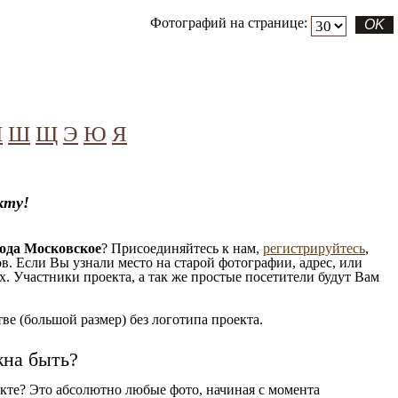
Фотографий на странице:
Ч
Ш
Щ
Э
Ю
Я
кту!
ода Московское
? Присоединяйтесь к нам,
регистрируйтесь
,
. Если Вы узнали место на старой фотографии, адрес, или
. Участники проекта, а так же простые посетители будут Вам
е (большой размер) без логотипа проекта.
жна быть?
кте? Это абсолютно любые фото, начиная c момента