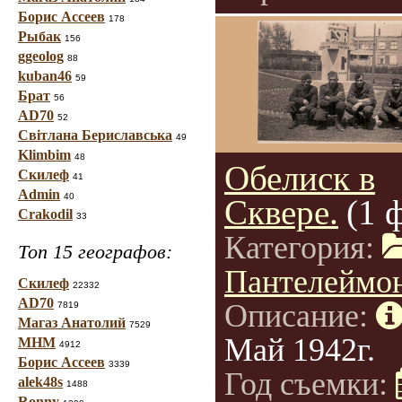
Борис Ассеев
178
Рыбак
156
ggeolog
88
kuban46
59
Брат
56
AD70
52
Світлана Бериславська
49
Klimbim
48
Обелиск в
Скилеф
41
Admin
40
Сквере.
(1 
Crakodil
33
Категория:
Топ 15 географов:
Пантелеймо
Скилеф
22332
AD70
Описание:
7819
Магаз Анатолий
7529
Май 1942г.
МНМ
4912
Борис Ассеев
3339
Год съемки:
alek48s
1488
Ronny