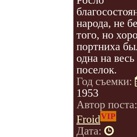
Росло
благосостоя
народа, не б
того, но хор
портниха бы
одна на весь
поселок.
Год съемки:
1953
Автор поста
VIP
Froid
Дата: