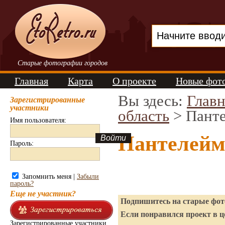
Старые фотографии городов
Главная
Карта
О проекте
Новые фот
Вы здесь:
Главн
Зарегистрированные
участники
область
> Пант
Имя пользователя:
Пантелейм
Пароль:
Запомнить меня |
Забыли
пароль?
Еще не участник?
Подпишитесь на старые фото
Если понравился проект в ц
Зарегистрированные участники