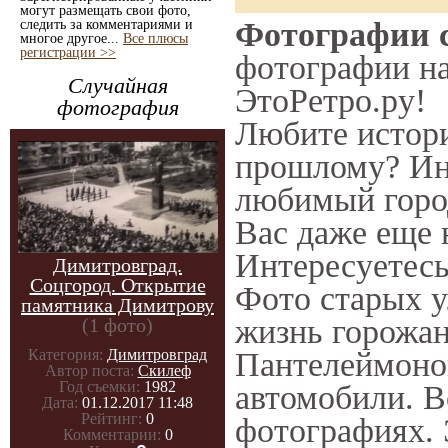
могут размещать свои фото,
Фотографии с
следить за комментариями и
многое другое...
Все плюсы
регистрации >>
фотографии нач
Случайная
ЭтоРетро.ру!
фотография
Любите истори
прошлому? Ин
любимый город
Вас даже еще 
Интересуетес
Димитровград.
Соцгород. Открытие
Фото старых у
памятника Димитрову
жизнь горожан
(1 фото)
Категория:
Димитровград
Пантелеймонов
Автор поста:
Скилеф
Год съемки:
1982
автомобили. В
Дата:
01.12.2017 11:48
Рейтинг:
0
фотографиях. 
Комментарии:
0