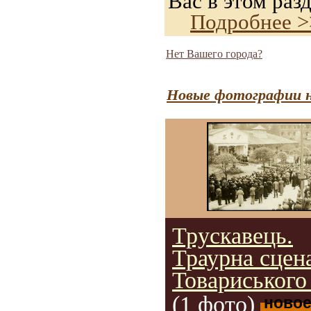
Вас в этом разд
Подробнее >
Нет Вашего города?
Новые фотографии н
Трускавець.
Траурна сцена
Товариського
(1 фото)
ново