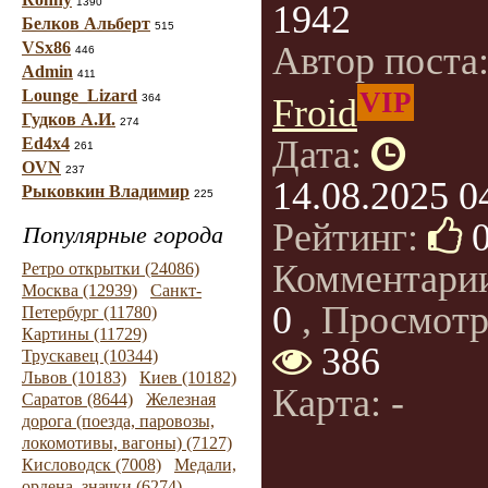
1390
1942
Белков Альберт
515
VSx86
Автор поста
446
Admin
411
Lounge_Lizard
VIP
364
Froid
Гудков А.И.
274
Дата:
Ed4x4
261
OVN
237
14.08.2025 0
Рыковкин Владимир
225
Рейтинг:
Популярные города
Комментари
Ретро открытки (24086)
Москва (12939)
Санкт-
0
, Просмотр
Петербург (11780)
Картины (11729)
386
Трускавец (10344)
Львов (10183)
Киев (10182)
Карта: -
Саратов (8644)
Железная
дорога (поезда, паровозы,
локомотивы, вагоны) (7127)
Кисловодск (7008)
Медали,
ордена, значки (6274)