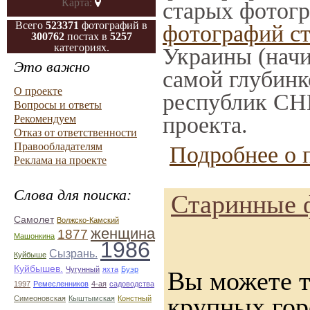
Карта:
старых фотогр
Всего
523371
фотографий в
фотографий с
300762
постах в
5257
категориях.
Украины (нач
Это важно
самой глубинко
О проекте
республик СНГ
Вопросы и ответы
проекта.
Рекомендуем
Отказ от ответственности
Правообладателям
Подробнее о 
Реклама на проекте
Слова для поиска:
Старинные 
Самолет
Волжско-Камский
женщина
1877
Машонкина
1986
Сызрань.
Куйбыше
Куйбышев.
Чугунный
яхта
Буэр
Вы можете т
1997
Ремесленников
4-ая
садоводства
крупных го
Симеоновская
Кыштымская
Констный