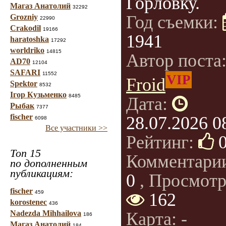
Горловку.
Магаз Анатолий
32292
Год съемки:
Grozniy
22990
Crakodil
19166
1941
haratoshka
17292
worldriko
14815
Автор поста
AD70
12104
SAFARI
11552
VIP
Froid
Spektor
8532
Ігор Кузьменко
8485
Дата:
Рыбак
7377
fischer
28.07.2026 0
6098
Все участники >>
Рейтинг:
Топ 15
Комментари
по дополненным
публикациям:
0
, Просмотр
fischer
459
162
korostenec
436
Nadezda Mihhailova
Карта: -
186
Магаз Анатолий
184