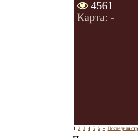
4561
Карта: -
1
2
3
4
5
6
»
Последняя стр