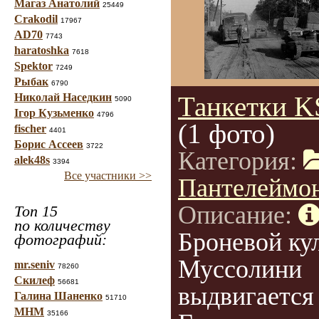
Магаз Анатолий
25449
Crakodil
17967
AD70
7743
haratoshka
7618
Spektor
7249
Рыбак
6790
Николай Наседкин
Танкетки K
5090
Ігор Кузьменко
4796
(1 фото)
fischer
4401
Борис Ассеев
3722
Категория:
alek48s
3394
Все участники >>
Пантелеймо
Описание:
Топ 15
по количеству
Броневой ку
фотографий:
Муссолини
mr.seniv
78260
Скилеф
56681
выдвигается
Галина Шаненко
51710
МНМ
35166