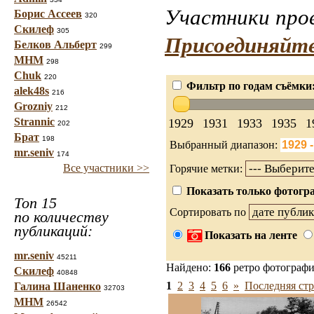
Участники прое
Борис Ассеев
320
Скилеф
305
Присоединяйте
Белков Альберт
299
МНМ
298
Chuk
220
Фильтр по годам съёмки
alek48s
216
Grozniy
212
Strannic
1929
1931
1933
1935
1
202
Брат
198
Выбранный диапазон:
mr.seniv
174
Все участники >>
Горячие метки:
Показать только фотогра
Топ 15
Сортировать по
по количеству
публикаций:
Показать на ленте
mr.seniv
45211
Найдено:
166
ретро фотограф
Скилеф
40848
1
2
3
4
5
6
»
Последняя стр
Галина Шаненко
32703
МНМ
26542