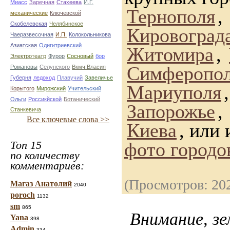
Миасс
Заречная
Стахеева
И.Г.
Тернополя
,
механические
Ключевской
Скобелевская
Челябинское
Кировоград
Чаеразвесочная
И.П.
Колокольникова
Азиатская
Одигитриевский
Житомира
,
Электротеатр
Фурор
Сосновый
бор
Симферопо
Романовы
Селунского
Вкмч.Власия
Губерня
ледоход
Плавучий
Завеличье
Мариуполя
Корытого
Мирожский
Учительский
Ольги
Россикйской
Ботанический
Запорожье
,
Станкевича
Все ключевые слова >>
Киева
, или
Топ 15
фото городо
по количеству
комментариев:
(Просмотров: 20
Магаз Анатолий
2040
poroch
1132
sm
865
Внимание, зе
Yana
398
Admin
334