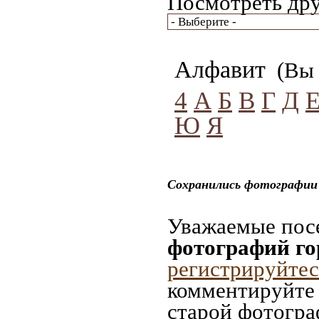
Посмотреть дру
Алфавит
(Вы 
4
А
Б
В
Г
Д
Ю
Я
Сохранились фотографии 
Уважаемые посе
фотографий го
регистрируйтес
комментируйте 
старой фотогра