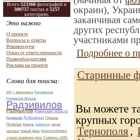
Всего
523360
фотографий в
окраин), Украи
300757
постах в
5257
категориях.
заканчивая само
Это важно
других республ
О проекте
участниками пр
Вопросы и ответы
Рекомендуем
Подробнее о п
Отказ от ответственности
Правообладателям
Реклама на проекте
Старинные ф
Слова для поиска:
980
г. Акмолинск
Радзивилов
Радивилов Волынь
Радзивилов
Вы можете та
Радивилов
Ровенская область
крупных гор
Дубровица
Горынь
Радивилiв
Полесье
Ковель
райцентр
лиски
Тернополя
,
Красноуфимск
околица
Новый Двор
старое пожарное депо
Славянск 1890-