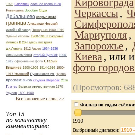
Кировограда
1925
Славянск
соленое озеро 1920
Черкассы
,
Ч
Ровенщина
Воробин
Орда
Дебальцево
старые фото
Симферопол
граница
Александр Невский
литейный завод
Пожарные.1900-1910
Мариуполя
,
Здание управы
1900-1910.Пожарные
Запорожье
,
Луганск В 20-г.здесь построят
д.к.Ленина
1912 Адрес
1934-1936
Киева
, или 
Лисхимкомбинат
старый Луганск
1900-
Старый
1912
оформление фото
фото городо
Кишинев
1900-1905
1914-1916
1900-
1917 Уманский
Пушкинская ул.
Чуюна
проспект Мира
студент Жеребак
Устя
(Просмотров: 68
Плятер
Великая отечественная 1970
Урусов
1890-1900
Все ключевые слова >>
Фильтр по годам съёмки
Топ 15
по количеству
1910
комментариев:
Выбранный диапазон: