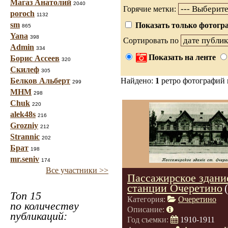
Магаз Анатолий
2040
Горячие метки:
poroch
1132
sm
Показать только фотогра
865
Yana
398
Сортировать по
Admin
334
Показать на ленте
Борис Ассеев
320
Скилеф
305
Белков Альберт
Найдено:
1
ретро фотографий
299
МНМ
298
Chuk
220
alek48s
216
Grozniy
212
Strannic
202
Брат
198
mr.seniv
174
Все участники >>
Пассажирское здани
станции Очеретино
Топ 15
Категория:
Очеретино
по количеству
Описание:
публикаций:
Год съемки:
1910-1911