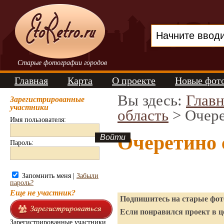
Старые фотографии городов
Главная
Карта
О проекте
Новые фот
Вы здесь:
Главн
Зарегистрированные
участники
область
> Очер
Имя пользователя:
Очеретино 
Пароль:
Запомнить меня |
Забыли
пароль?
Еще не участник?
Подпишитесь на старые фото
Если понравился проект в ц
Зарегистрированные участники