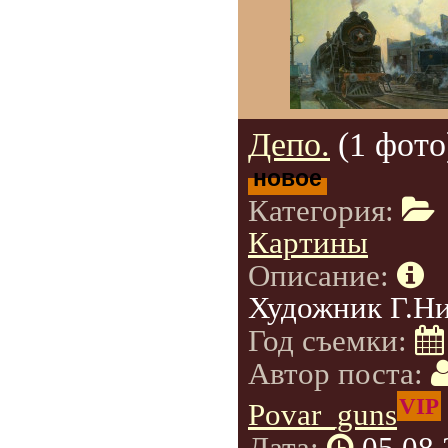
Депо.
(1 фото
новое
Категория:
Картины
Описание:
Художник Г.Н
Год съемки:
Автор поста:
VIP
Povar_guns
Дата:
05.08