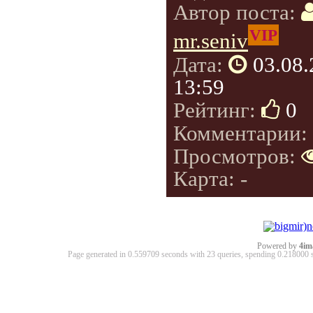
Автор поста:
VIP
mr.seniv
Дата:
03.08
13:59
Рейтинг:
0
Комментарии:
Просмотров:
Карта: -
Powered by
4im
Page generated in 0.559709 seconds with 23 queries, spending 0.21800