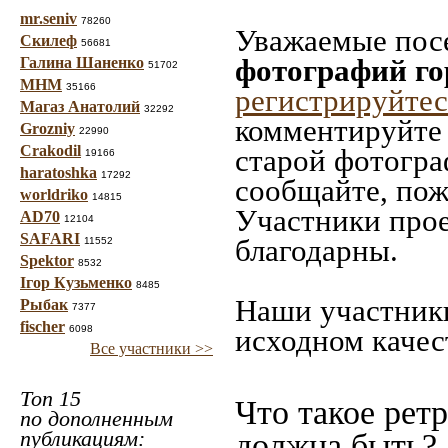
mr.seniv
78260
Уважаемые посе
Скилеф
56681
фотографий го
Галина Шаненко
51702
МНМ
35166
регистрируйтес
Магаз Анатолий
32292
комментируйте 
Grozniy
22990
Crakodil
старой фотограф
19166
haratoshka
17292
сообщайте, пож
worldriko
14815
Участники прое
AD70
12104
SAFARI
благодарны.
11552
Spektor
8532
Ігор Кузьменко
8485
Наши участники
Рыбак
7377
fischer
6098
исходном качес
Все участники >>
Топ 15
Что такое рет
по дополненным
публикациям:
должна быть?