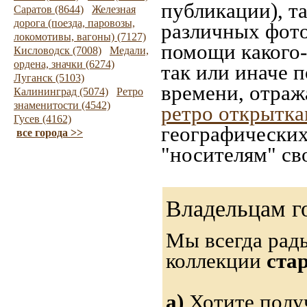
публикации), т
Саратов (8644)
Железная
дорога (поезда, паровозы,
различных фото
локомотивы, вагоны) (7127)
помощи какого-л
Кисловодск (7008)
Медали,
ордена, значки (6274)
так или иначе 
Луганск (5103)
времени, отраж
Калининград (5074)
Ретро
знаменитости (4542)
ретро открытк
Гусев (4162)
географических
все города >>
"носителям" св
Владельцам г
Мы всегда рад
коллекции
ста
а)
Хотите получ