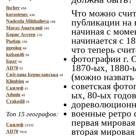
fischer
459
Что можно счит
korostenec
436
публикации на 
Nadezda Mihhailova
186
Магаз Анатолий
начиная c моме
184
Борис Ассеев
178
начинается с 18
Рыбак
156
что теперь счит
ggeolog
88
kuban46
59
фотографии г. 
Брат
56
1870-ых, 1880-ы
AD70
52
(можно назвать
Світлана Бериславська
49
Klimbim
48
советская фотог
Скилеф
41
ых, 80-ых годов
Admin
40
Crakodil
дореволюционна
33
военные ретро 
Топ 15 географов:
первая мировая 
Скилеф
22332
вторая мировая
AD70
7819