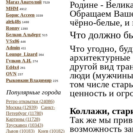
Магаз Анатолий
Родине - Велик
7529
МНМ
4912
Обращаем Ваше
Борис Ассеев
3339
чёрно-белые, и
alek48s
1488
Ronny
1390
Что должно бы
Белков Альберт
515
VSx86
446
Что угодно, буд
Admin
411
Lounge_Lizard
архитектурные 
364
Гудков А.И.
274
другой вид тра
Ed4x4
261
люди (мужчины,
OVN
237
Рыковкин Владимир
том числе стар
225
ценность и огр
Популярные города
Ретро открытки (24086)
Москва (12939)
Санкт-
Коллажи, стар
Петербург (11780)
Так же мы прив
Картины (11728)
Трускавец (10343)
возможность за
Львов (10183)
Киев (10182)