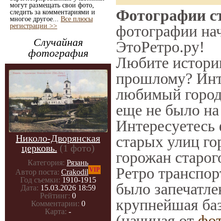
могут размещать свои фото,
Фотографии ст
следить за комментариями и
многое другое...
Все плюсы
регистрации >>
фотографии нач
Случайная
ЭтоРетро.ру!
фотография
Любите историю
прошлому? Инт
любимый город 
еще не было на
Интересуетесь
Николо-Дворянская
старых улиц го
церковь.
(1 фото)
горожан старог
Категория:
Рязань
Ретро транспорт
VIP
Автор поста:
Crakodil
Год съемки:
1910-1915
было запечатле
Дата:
15.03.2026 18:59
Рейтинг:
0
крупнейшая баз
Комментарии:
0
Карта:
-
(начиная от
фо