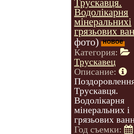
Трускавця.
Водолікарня
мінеральнихі
грязьових ван
фото)
новое
Категория:
Трускавец
Описание:
Поздоровлення
Трускавця.
Водолікарня
мінеральних і
грязьових ванн
Год съемки: