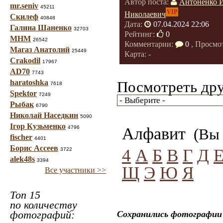
Автор поста:
Антоненко 
mr.seniv
45211
VIP
Николаевич
Скилеф
40848
Дата:
07.04.2024 22:06
Галина Шаненко
32703
Рейтинг:
0
МНМ
26542
Комментарии:
0
, Просмо
Магаз Анатолий
25449
Карта: -
Crakodil
17967
AD70
7743
haratoshka
Посмотреть дру
7618
Spektor
7249
Рыбак
6790
Николай Наседкин
5090
Ігор Кузьменко
4796
Алфавит
(Вы 
fischer
4401
Борис Ассеев
4
А
Б
В
Г
Д
3722
alek48s
3394
Щ
Э
Ю
Я
Все участники >>
Топ 15
по количеству
фотографий:
Сохранились фотографии 