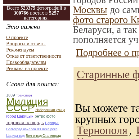
Москвы
до сам
Всего
523375
фотографий в
300766
постах в
5257
фото старого К
категориях.
Это важно
Беларуси, а та
пополняется уч
О проекте
Вопросы и ответы
Подробнее о п
Рекомендуем
Отказ от ответственности
Правообладателям
Реклама на проекте
Старинные ф
Слова для поиска:
1809
транспорт
Милиция
Вы можете та
СССР
Набережная улица
крупных гор
город Царицын
ретро фото
торговая площадь
Царицын
Тернополя
,
Волгоград началоа ХХ века река
Царица вид
Волгоград Сталинград