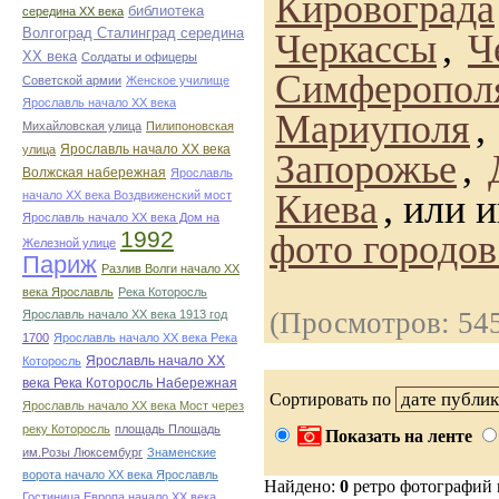
Кировограда
библиотека
середина ХХ века
Волгоград Сталинград середина
Черкассы
,
Ч
ХХ века
Солдаты и офицеры
Симферопол
Советской армии
Женское училище
Ярославль начало ХХ века
Мариуполя
,
Михайловская улица
Пилипоновская
Ярославль начало ХХ века
улица
Запорожье
,
Волжская набережная
Ярославль
Киева
, или 
начало ХХ века Воздвиженский мост
Ярославль начало ХХ века Дом на
1992
фото городо
Железной улице
Париж
Разлив Волги начало ХХ
века Ярославль
Река Которосль
(Просмотров: 54
Ярославль начало ХХ века 1913 год
1700
Ярославль начало ХХ века Река
Ярославль начало ХХ
Которосль
века Река Которосль Набережная
Сортировать по
Ярославль начало ХХ века Мост через
реку Которосль
площадь Площадь
Показать на ленте
им.Розы Люксембург
Знаменские
ворота начало ХХ века Ярославль
Найдено:
0
ретро фотографий
Гостиница Европа начало ХХ века