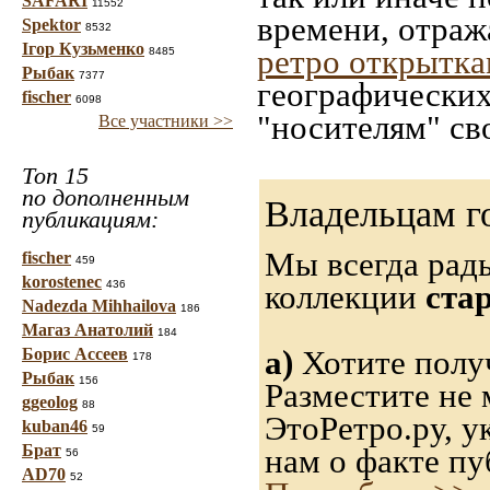
SAFARI
11552
времени, отраж
Spektor
8532
Ігор Кузьменко
ретро открытк
8485
Рыбак
7377
географических
fischer
6098
"носителям" св
Все участники >>
Топ 15
по дополненным
Владельцам г
публикациям:
Мы всегда рад
fischer
459
korostenec
436
коллекции
ста
Nadezda Mihhailova
186
Магаз Анатолий
184
а)
Хотите получ
Борис Ассеев
178
Рыбак
156
Разместите не 
ggeolog
88
ЭтоРетро.ру, 
kuban46
59
Брат
нам о факте пу
56
AD70
52