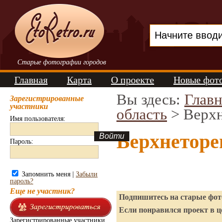
Старые фотографии городов
Главная
Карта
О проекте
Новые фот
Вы здесь:
Главн
Зарегистрированные
участники
область
> Верхн
Имя пользователя:
Верхнеторе
Пароль:
Запомнить меня |
Забыли
пароль?
Еще не участник?
Подпишитесь на старые фото
Если понравился проект в ц
Зарегистрированные участники