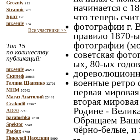
Grozniy
212
начинается с 18
Strannic
202
что теперь счит
Брат
198
mr.seniv
фотографии г. 
174
Все участники >>
правило 1870-ых
фотографии (мо
Топ 15
по количеству
советская фотог
публикаций:
ых, 80-ых годов
mr.seniv
дореволюционна
45211
Скилеф
40848
военные ретро 
Галина Шаненко
32703
первая мировая 
МНМ
26542
Магаз Анатолий
25449
вторая мировая
Crakodil
17967
Родине - Велик
AD70
7743
haratoshka
Обращаем Ваше
7618
Spektor
7249
чёрно-белые, и
Рыбак
6790
Николай Наседкин
5090