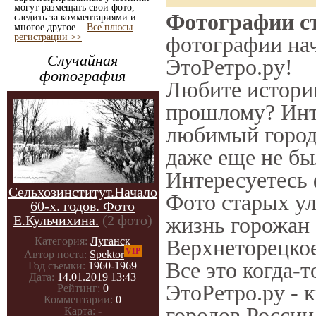
могут размещать свои фото,
Фотографии ст
следить за комментариями и
многое другое...
Все плюсы
регистрации >>
фотографии нач
Случайная
ЭтоРетро.ру!
фотография
Любите историю
прошлому? Инт
любимый город 
даже еще не бы
Интересуетесь
Сельхозинститут.Начало
Фото старых ул
60-х. годов. Фото
Е.Кульчихина.
(2 фото)
жизнь горожан 
Категория:
Луганск
Верхнеторецкое
VIP
Автор поста:
Spektor
Все это когда-
Год съемки:
1960-1969
Дата:
14.01.2019 13:43
ЭтоРетро.ру - 
Рейтинг:
0
Комментарии:
0
городов России
Карта:
-