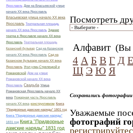
Ярославль
Дом на Власьевской улице
начало ХХ века Ярославль
Посмотреть дру
Власьевская улица начало ХХ века
Ярославль
Театральная площадь
начало ХХ века Ярославль
Здание
театра в Ярославле начало ХХ века
Ярославль
Театральная площадь
Алфавит
(Вы 
Казанский бульвар
Сад на Казанском
начало ХХ века Ярославль
Сад на
4
А
Б
В
Г
Д
Казанском бульваре начало ХХ века
Щ
Э
Ю
Я
Ярославль
Угол улиц Стрелецкой и
Романовской
Дом на улице
Романовской начало ХХ века
Свадьба
Ярославль
Улица
Романовская Ярославль начало ХХ
Сохранились фотографии 
века
Пожарная часть Ярославль
начало ХХ века
конструктивизм
Книга
Уважаемые посе
"Придворные дамские наряды" 1801 год
Книга "Придворные дамские наряды"
фотографий го
Книга "Придворные
1831 год
дамские наряды" 1831 год
регистрируйтес