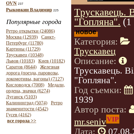
OVN
237
Трускавець. 
Рыковкин Владимир
225
"Гопляна".
(1
Популярные города
новое
Ретро открытки (24086)
Москва (12939)
Санкт-
Категория:
Петербург (11780)
Трускавец
Картины (11729)
Трускавец (10348)
Описание:
Львов (10183)
Киев (10182)
Саратов (8644)
Железная
Трускавець. В
дорога (поезда, паровозы,
"Гопляна".
локомотивы, вагоны) (7127)
Кисловодск (7008)
Медали,
Год съемки:
ордена, значки (6274)
Луганск (5103)
1939
Калининград (5074)
Ретро
Автор поста:
знаменитости (4542)
Гусев (4162)
VIP
mr.seniv
все города >>
Дата:
07.08