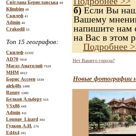
Подробнее >>
Світлана Бериславська
49
б)
Если Вы нашл
Klimbim
48
Скилеф
Вашему мнению,
41
Admin
40
напишите нам о
Crakodil
33
на Вас в этом р
Топ 15 географов:
Подробнее >
Скилеф
22332
AD70
7819
Нет Вашего города?
Магаз Анатолий
7529
МНМ
4912
Новые фотографии н
Борис Ассеев
3339
alek48s
1488
Ronny
1390
Белков Альберт
515
VSx86
446
Admin
411
Lounge_Lizard
364
Гудков А.И.
274
Ed4x4
261