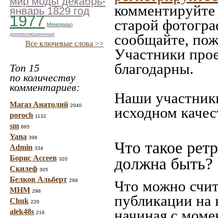
мир моды декабрь-
комментируйте 
январь 1829 год
1977
старой фотограф
Мемориал
дореволюционная
сообщайте, пож
Все ключевые слова >>
Участники прое
благодарны.
Топ 15
по количеству
комментариев:
Наши участники
Магаз Анатолий
2040
исходном качес
poroch
1132
sm
865
Yana
398
Что такое рет
Admin
334
Борис Ассеев
должна быть?
320
Скилеф
305
Белков Альберт
299
Что можно счит
МНМ
298
публикации на 
Chuk
220
начиная c моме
alek48s
216