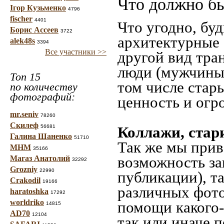
Что должно бы
Ігор Кузьменко
4796
fischer
4401
Что угодно, буд
Борис Ассеев
3722
архитектурные 
alek48s
3394
Все участники >>
другой вид тра
люди (мужчины,
Топ 15
том числе стар
по количеству
фотографий:
ценность и огр
mr.seniv
78260
Скилеф
56681
Коллажи, стар
Галина Шаненко
51710
Так же мы прив
МНМ
35166
возможность за
Магаз Анатолий
32292
Grozniy
22990
публикации), т
Crakodil
19166
различных фото
haratoshka
17292
worldriko
помощи какого-л
14815
AD70
12104
так или иначе 