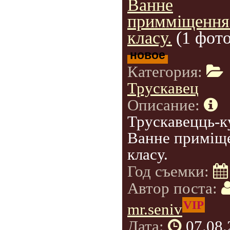
Ванне
примміщення
класу.
(1 фото
новое
Категория:
Трускавец
Описание:
Трускавецць-к
Ванне приміще
класу.
Год съемки:
Автор поста:
VIP
mr.seniv
Дата:
07.08