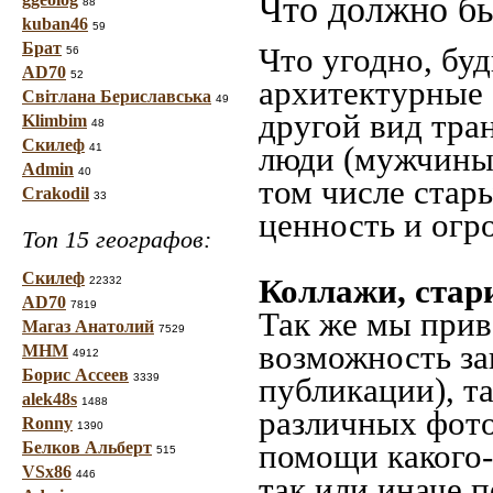
Что должно бы
88
kuban46
59
Брат
Что угодно, буд
56
AD70
52
архитектурные 
Світлана Бериславська
49
другой вид тра
Klimbim
48
Скилеф
люди (мужчины,
41
Admin
40
том числе стар
Crakodil
33
ценность и огр
Топ 15 географов:
Скилеф
Коллажи, стар
22332
AD70
7819
Так же мы прив
Магаз Анатолий
7529
возможность за
МНМ
4912
Борис Ассеев
3339
публикации), т
alek48s
1488
различных фото
Ronny
1390
помощи какого-л
Белков Альберт
515
VSx86
446
так или иначе 