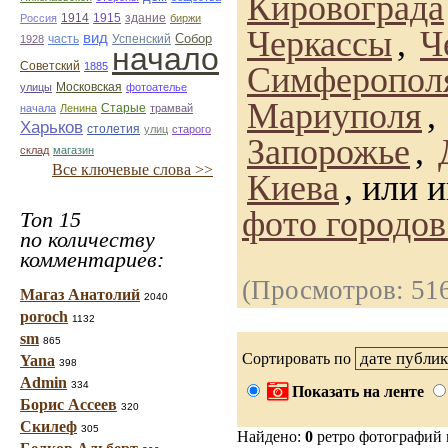
Кировограда
1914
1915
здание
Россия
биржи
Черкассы
,
Ч
вид
Собор
Успенский
1928
часть
начало
Советский
1885
Симферопол
улицы
Московская
фотоателье
Мариуполя
,
Старые
начала
Ленина
трамвай
Харьков
столетия
улиц
старого
Запорожье
,
склад
магазин
Все ключевые слова >>
Киева
, или 
фото городо
Топ 15
по количеству
комментариев:
(Просмотров: 51
Магаз Анатолий
2040
poroch
1132
sm
865
Сортировать по
Yana
398
Admin
334
Показать на ленте
Борис Ассеев
320
Скилеф
305
Найдено:
0
ретро фотографий