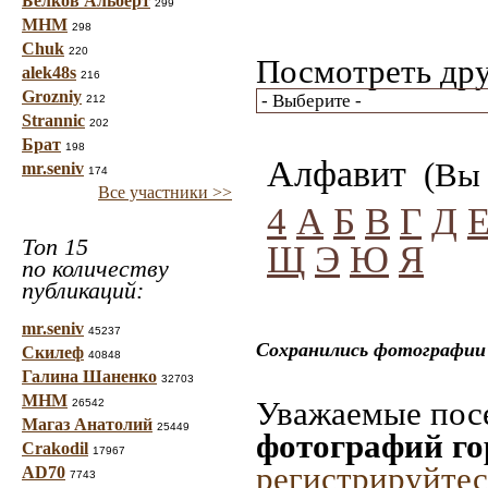
Белков Альберт
299
МНМ
298
Chuk
220
Посмотреть дру
alek48s
216
Grozniy
212
Strannic
202
Брат
198
Алфавит
(Вы 
mr.seniv
174
Все участники >>
4
А
Б
В
Г
Д
Топ 15
Щ
Э
Ю
Я
по количеству
публикаций:
mr.seniv
45237
Сохранились фотографии 
Скилеф
40848
Галина Шаненко
32703
МНМ
Уважаемые посе
26542
Магаз Анатолий
25449
фотографий го
Crakodil
17967
регистрируйтес
AD70
7743