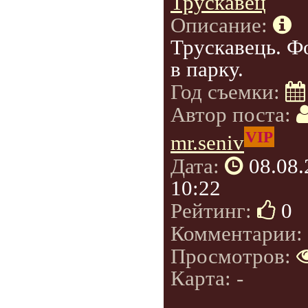
Трускавец
Описание:
Трускавець. Ф
в парку.
Год съемки:
Автор поста:
VIP
mr.seniv
Дата:
08.08
10:22
Рейтинг:
0
Комментарии:
Просмотров:
Карта: -