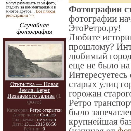
могут размещать свои фото,
Фотографии ст
следить за комментариями и
многое другое...
Все плюсы
регистрации >>
фотографии нач
Случайная
ЭтоРетро.ру!
фотография
Любите историю
прошлому? Инт
любимый город 
еще не было на
Интересуетесь
старых улиц го
Открытка — Новая
Земля. Берег
горожан старог
Незнаемого залива
(1
Ретро транспорт
фото)
было запечатле
Категория:
Ретро открытки
Автор поста:
Скилеф
крупнейшая баз
Год съемки:
не указан
Дата:
13.11.2015 06:56
(начиная от
фо
Рейтинг:
0