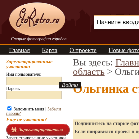
Старые фотографии городов
Главная
Карта
О проекте
Новые фот
Вы здесь:
Главн
Зарегистрированные
участники
область
> Ольг
Имя пользователя:
Ольгинка с
Пароль:
Запомнить меня |
Забыли
пароль?
Еще не участник?
Подпишитесь на старые фото
Если понравился проект в ц
Зарегистрированные участники