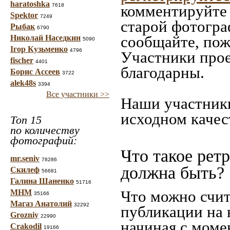
haratoshka
7618
комментируйте 
Spektor
7249
старой фотограф
Рыбак
6790
сообщайте, пож
Николай Наседкин
5090
Ігор Кузьменко
4796
Участники прое
fischer
4401
благодарны.
Борис Ассеев
3722
alek48s
3394
Все участники >>
Наши участники
исходном качес
Топ 15
по количеству
фотографий:
Что такое рет
mr.seniv
78286
должна быть?
Скилеф
56681
Галина Шаненко
51716
Что можно счит
МНМ
35166
Магаз Анатолий
32292
публикации на 
Grozniy
22990
начиная c моме
Crakodil
19166