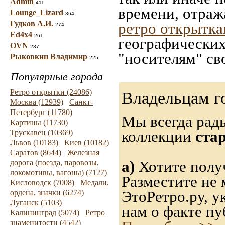
Admin
411
времени, отраж
Lounge_Lizard
364
Гудков А.И.
ретро открытк
274
Ed4x4
261
географических
OVN
237
"носителям" св
Рыковкин Владимир
225
Популярные города
Ретро открытки (24086)
Владельцам г
Москва (12939)
Санкт-
Петербург (11780)
Мы всегда рад
Картины (11730)
коллекции
ста
Трускавец (10369)
Львов (10183)
Киев (10182)
Саратов (8644)
Железная
а)
Хотите получ
дорога (поезда, паровозы,
локомотивы, вагоны) (7127)
Разместите не 
Кисловодск (7008)
Медали,
ЭтоРетро.ру, 
ордена, значки (6274)
Луганск (5103)
нам о факте пу
Калининград (5074)
Ретро
знаменитости (4542)