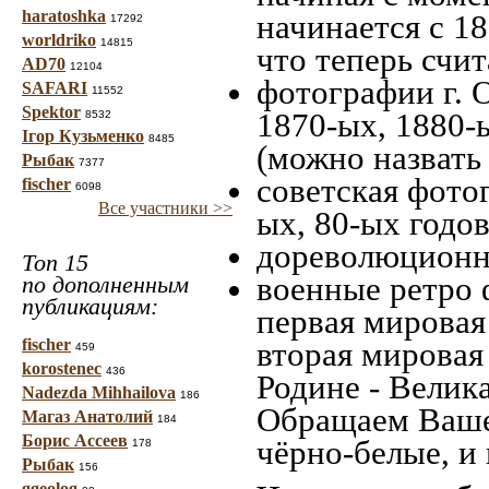
haratoshka
начинается с 18
17292
worldriko
14815
что теперь счит
AD70
12104
фотографии г. 
SAFARI
11552
Spektor
1870-ых, 1880-ы
8532
Ігор Кузьменко
8485
(можно назвать
Рыбак
7377
советская фотог
fischer
6098
Все участники >>
ых, 80-ых годов
дореволюционна
Топ 15
военные ретро 
по дополненным
публикациям:
первая мировая 
fischer
вторая мировая
459
korostenec
436
Родине - Велик
Nadezda Mihhailova
186
Обращаем Ваше
Магаз Анатолий
184
Борис Ассеев
чёрно-белые, и
178
Рыбак
156
ggeolog