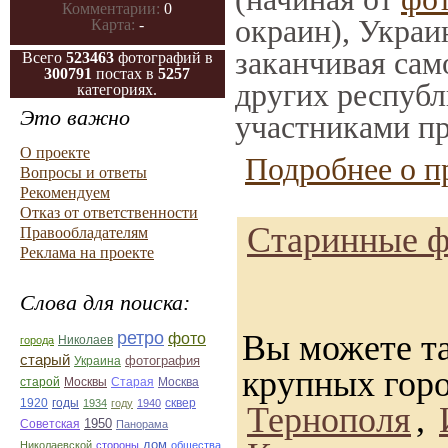
Комментарии:
0
окраин), Украи
Карта:
-
заканчивая само
Всего
523463
фотографий в
300791
постах в
5257
других республ
категориях.
Это важно
участниками пр
О проекте
Подробнее о п
Вопросы и ответы
Рекомендуем
Отказ от ответственности
Старинные ф
Правообладателям
Реклама на проекте
Слова для поиска:
ретро
Вы можете та
фото
Николаев
города
старый
фотография
Украина
крупных гор
Старая
Москва
старой
Москвы
1920
годы
сквер
1934
году
1940
Тернополя
,
1950
Советская
Панорама
дом
Николаевской
стороны
общества