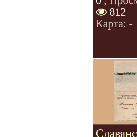
0
, Прос
812
Карта: -
Славянс