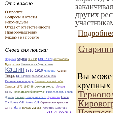
Это важно
заканчивая
О проекте
других рес
Вопросы и ответы
участникам
Рекомендуем
Отказ от ответственности
Подробнее
Правообладателям
Реклама на проекте
Старинн
Слова для поиска:
Алупка
Зарубин
ЗВЕРИ
ГАЗ-67-420
автомобиль
Бугуруслан
Кинель мост Бугуруслан
Кашин
1910-1916
минводы
Калинин
Вы может
Тверь
Ю.Никулин
почтовая открытка
Сергиевская площадь
Благовещенский собор
крупных 
речной вокзал
Харьков 1871
1937-38
Лопань
Тернопо
конкм
Монастырский переулок
Николаевский собор
Дрожки
Ванька
Пожарная часть
Тремпель
Конец
Кировог
XIX
Конец XVIII
Конец XVII
Харьковская крепость
баня
XVII в.
начало 20века
Рожества Христова
Черкасс
70-е годы