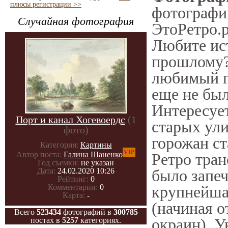
плюсы регистрации >>
фотографии
Случайная фотография
ЭтоРетро.р
Любите ис
прошлому?
любимый го
еще не был
Интересуе
Порт и канал Хогевоердс
(1
старых ули
фото)
горожан ст
Категория:
Картины
VIP
Ретро тран
Автор поста:
Галина Шаненко
Год съемки:
не указан
было запеч
Дата:
24.02.2020 10:26
Рейтинг:
0
крупнейша
Комментарии:
0
Карта:
-
(начиная 
Всего
523434
фотографий в
300785
окраин), У
постах в
5257
категориях.