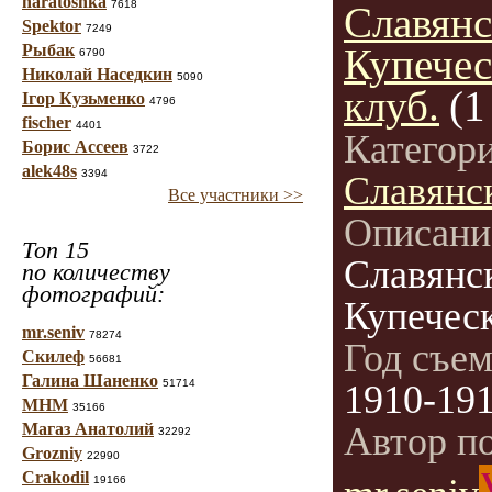
haratoshka
7618
Славянс
Spektor
7249
Рыбак
Купече
6790
Николай Наседкин
5090
клуб.
(1
Ігор Кузьменко
4796
fischer
4401
Категор
Борис Ассеев
3722
alek48s
3394
Славянс
Все участники >>
Описани
Топ 15
Славянс
по количеству
фотографий:
Купеческ
mr.seniv
78274
Год съе
Скилеф
56681
Галина Шаненко
51714
1910-19
МНМ
35166
Магаз Анатолий
Автор п
32292
Grozniy
22990
Crakodil
19166