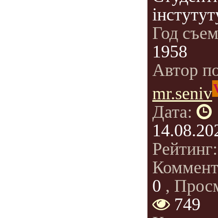
інстутут
Год съе
1958
Автор п
mr.seniv
Дата:
14.08.20
Рейтинг
Коммент
0
, Прос
749