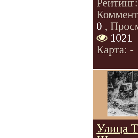
Рейтинг
Коммент
0
, Прос
1021
Карта: -
Улица Т