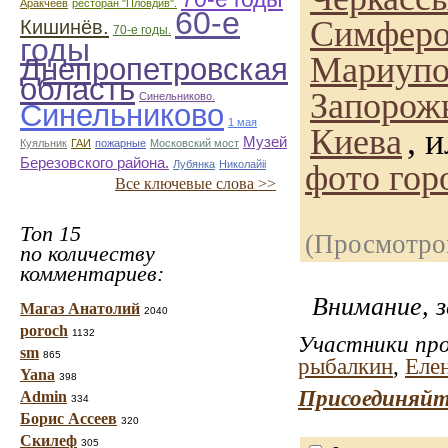
Аракчеев
ресторан "Пловдив".
60-е
Симферо
Кишинёв.
70-е годы.
годы
Мариупо
Днепропетровская
область
Запорож
Синельниково.
Синельниково
1 мая
Киева
, 
Музей
Куяльник
ГАИ
пожарные
Московский мост
Березовского района.
Лубянка
Николайii
фото гор
Все ключевые слова >>
Топ 15
(Просмотро
по количеству
комментариев:
Внимание, з
Магаз Анатолий
2040
poroch
1132
Участники про
sm
865
рыбалкин
,
Еле
Yana
398
Присоединяйт
Admin
334
Борис Ассеев
320
Скилеф
305