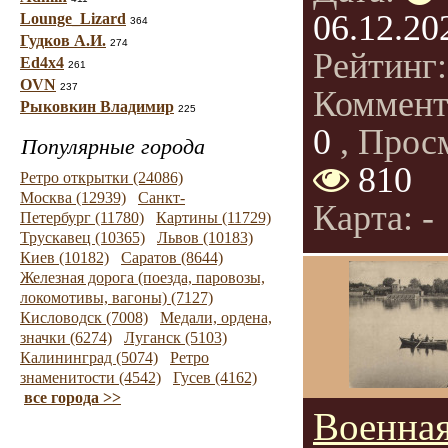
06.12.20
Lounge_Lizard
364
Гудков А.И.
274
Рейтинг
Ed4x4
261
OVN
237
Коммент
Рыковкин Владимир
225
0
, Прос
Популярные города
810
Ретро открытки (24086)
Москва (12939)
Санкт-
Карта: -
Петербург (11780)
Картины (11729)
Трускавец (10365)
Львов (10183)
Киев (10182)
Саратов (8644)
Железная дорога (поезда, паровозы,
локомотивы, вагоны) (7127)
Кисловодск (7008)
Медали, ордена,
значки (6274)
Луганск (5103)
Калининград (5074)
Ретро
знаменитости (4542)
Гусев (4162)
все города >>
Военна