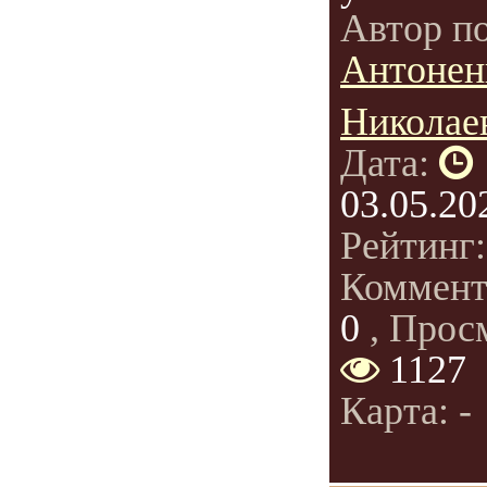
Автор п
Антонен
Николае
Дата:
03.05.20
Рейтинг
Коммент
0
, Прос
1127
Карта: -