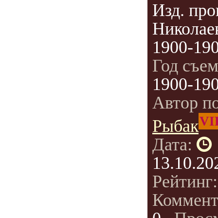
Изд. про
Николае
1900-190
Год съе
1900-19
Автор п
VI
Рыбак
Дата:
13.10.20
Рейтинг
Коммент