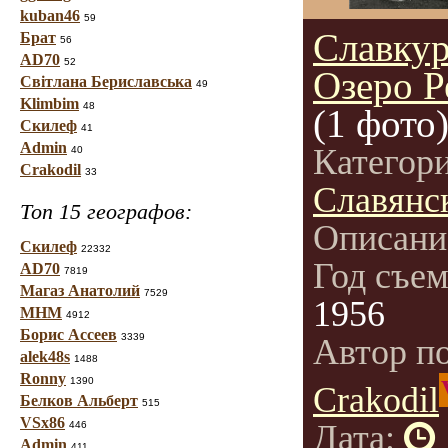
kuban46
59
Славкур
Брат
56
AD70
52
Озеро Р
Світлана Бериславська
49
Klimbim
48
(1 фото
Скилеф
41
Admin
Категор
40
Crakodil
33
Славянс
Топ 15 географов:
Описани
Скилеф
22332
Год съе
AD70
7819
Магаз Анатолий
7529
1956
МНМ
4912
Борис Ассеев
3339
Автор п
alek48s
1488
Ronny
1390
Crakodil
Белков Альберт
515
VSx86
Дата:
446
Admin
411