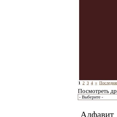
1
2
3
4
»
Последня
Посмотреть др
Алфавит