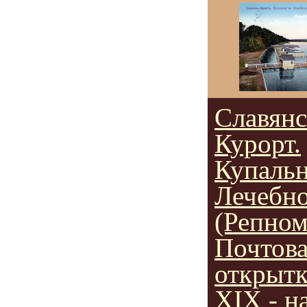
Славянс
Курорт.
Купальн
Лечебн
(Репном
Почтов
открытк
XIX - н