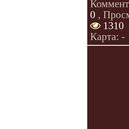
Коммент
0
, Прос
1310
Карта: -