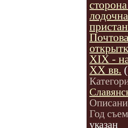
сторона
лодочна
пристан
Почтов
открытк
XIX - н
XX вв.
Категор
Славянс
Описани
Год съе
указан