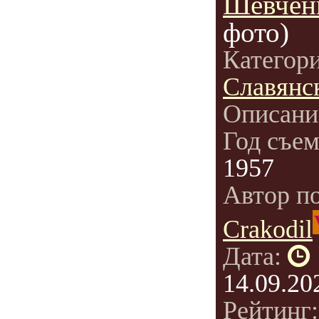
Шевченк
фото)
Категор
Славянс
Описани
Год съе
1957
Автор п
Crakodil
Дата:
14.09.20
Рейтинг