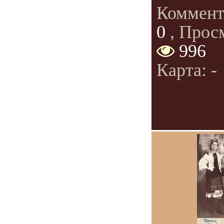
Коммент
0
, Прос
996
Карта: -