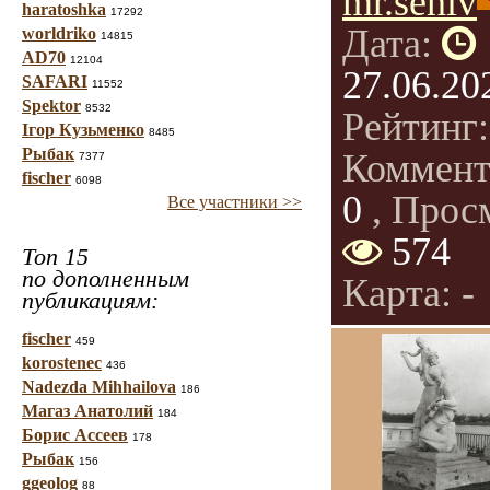
mr.seniv
haratoshka
17292
Дата:
worldriko
14815
AD70
12104
27.06.20
SAFARI
11552
Spektor
8532
Рейтинг
Ігор Кузьменко
8485
Рыбак
Коммент
7377
fischer
6098
0
, Прос
Все участники >>
574
Топ 15
по дополненным
Карта: -
публикациям:
fischer
459
korostenec
436
Nadezda Mihhailova
186
Магаз Анатолий
184
Борис Ассеев
178
Рыбак
156
ggeolog
88