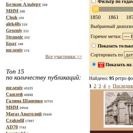
Фильтр по года
Белков Альберт
299
МНМ
298
1850
1861
18
Chuk
220
alek48s
216
Выбранный диапазо
Grozniy
212
Горячие метки:
Strannic
202
Брат
198
Показать только
mr.seniv
174
Сортировать по
Все участники >>
Показать на 
Топ 15
по количеству публикаций:
Найдено:
95
ретро ф
1
2
3
4
»
Последня
mr.seniv
45225
Скилеф
40848
Галина Шаненко
32703
МНМ
26542
Магаз Анатолий
25449
Crakodil
17967
AD70
7743