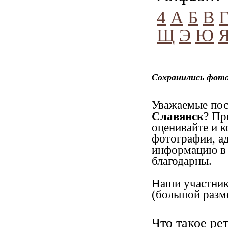
4
А
Б
В
Щ
Э
Ю
Сохранились фото
Уважаемые посе
Славянск
? Пр
оценивайте и к
фотографии, ад
информацию в 
благодарны.
Наши участник
(большой разме
Что такое ре