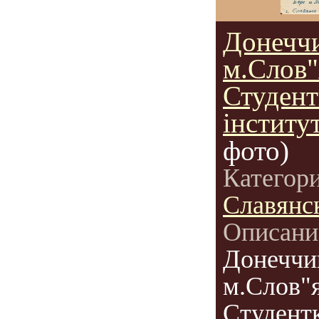
Донечч
м.Слов"
Студен
інститут
фото)
Категор
Славянс
Описани
Донеччи
м.Слов"я
Студент