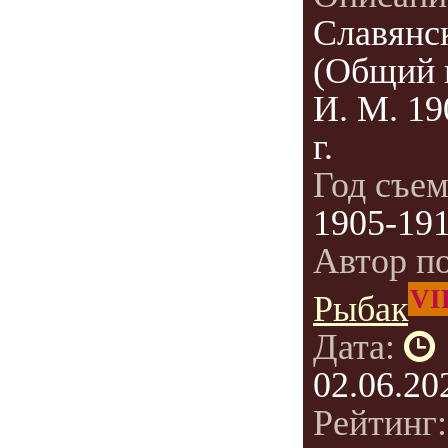
Славянс
(Общий 
И. М. 19
г.
Год съе
1905-19
Автор п
VI
Рыбак
Дата:
02.06.20
Рейтинг