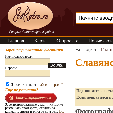
Старые фотографии городов
Главная
Карта
О проекте
Новые фот
Вы здесь:
Глав
Зарегистрированные участники
Имя пользователя:
Славянс
Пароль:
Запомнить меня |
Забыли пароль?
Еще не участник?
Подпишитесь на ста
Если понравился пр
Зарегистрированные участники могут
размещать свои фото, следить за
Фотографи
комментариями и многое другое...
Все