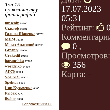
Топ 15
17.07.2023
по количеству
фотографий:
05:31
mr.seniv
78260
Рейтинг:
Скилеф
56681
Галина Шаненко
Комментари
51702
МНМ
35166
0
,
Магаз Анатолий
32292
Grozniy
22990
Просмотров
Crakodil
19166
haratoshka
17292
356
worldriko
14815
Карта: -
AD70
12104
SAFARI
11552
Spektor
8532
Ігор Кузьменко
8485
Рыбак
7377
fischer
6098
Все участники >>