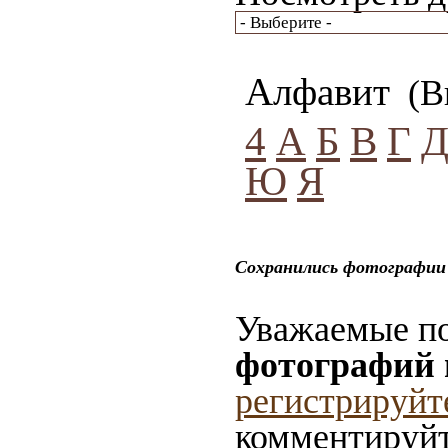
Алфавит
(Вы
4
А
Б
В
Г
Ю
Я
Сохранились фотографии 
Уважаемые по
фотографий 
регистрируйт
комментируйт