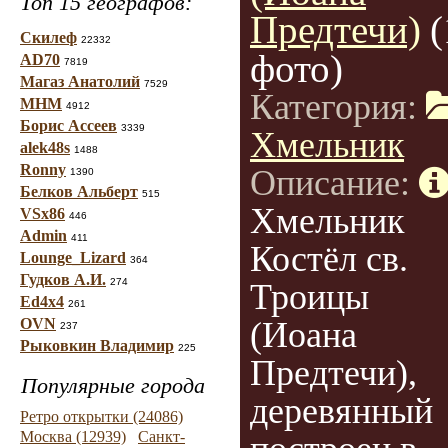
Топ 15 географов:
Предтечи)
(
Скилеф
22332
фото)
AD70
7819
Магаз Анатолий
7529
Категория:
МНМ
4912
Борис Ассеев
3339
Хмельник
alek48s
1488
Ronny
Описание:
1390
Белков Альберт
515
Хмельник
VSx86
446
Admin
411
Костёл св.
Lounge_Lizard
364
Гудков А.И.
274
Троицы
Ed4x4
261
OVN
(Иоана
237
Рыковкин Владимир
225
Предтечи),
Популярные города
деревянный
Ретро открытки (24086)
Москва (12939)
Санкт-