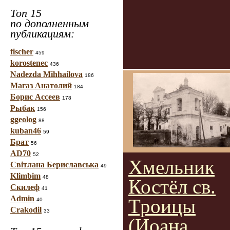
Топ 15
по дополненным
публикациям:
fischer
459
korostenec
436
Nadezda Mihhailova
186
Магаз Анатолий
184
Борис Ассеев
178
Рыбак
156
ggeolog
88
kuban46
59
Брат
56
AD70
52
Хмельник
Світлана Бериславська
49
Klimbim
48
Костёл св.
Скилеф
41
Admin
Троицы
40
Crakodil
33
(Иоана