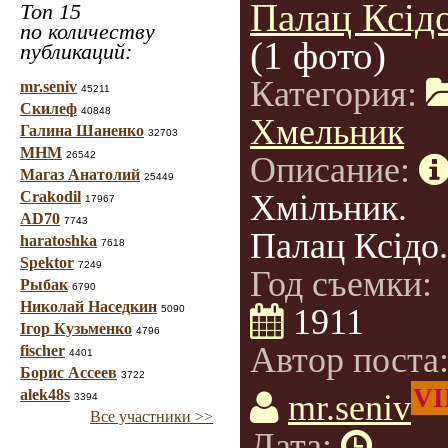
Палац Ксідо
Топ 15
по количеству
(1 фото)
публикаций:
Категория:
mr.seniv
45211
Скилеф
40848
Хмельник
Галина Шаненко
32703
МНМ
26542
Описание:
Магаз Анатолий
25449
Crakodil
Хмільник.
17967
AD70
7743
Палац Ксідо.
haratoshka
7618
Spektor
7249
Год съемки:
Рыбак
6790
Николай Наседкин
1911
5090
Ігор Кузьменко
4796
Автор поста
fischer
4401
Борис Ассеев
3722
VI
alek48s
mr.seniv
3394
Все участники >>
Дата: