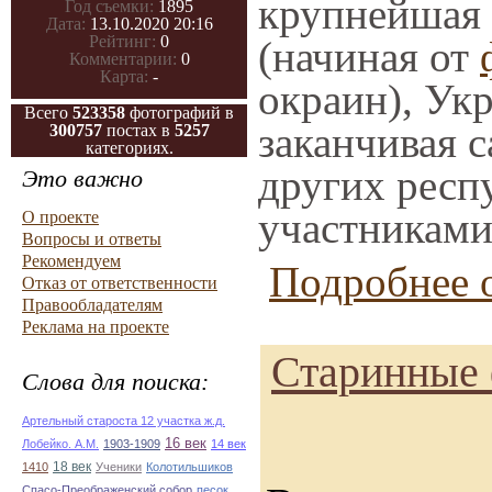
крупнейшая 
Год съемки:
1895
Дата:
13.10.2020 20:16
Рейтинг:
0
(начиная от
Комментарии:
0
Карта:
-
окраин), Ук
Всего
523358
фотографий в
заканчивая с
300757
постах в
5257
категориях.
других респ
Это важно
участниками
О проекте
Вопросы и ответы
Рекомендуем
Подробнее о
Отказ от ответственности
Правообладателям
Реклама на проекте
Старинные 
Слова для поиска:
Артельный староста 12 участка ж.д.
16 век
Лобейко. А.М.
1903-1909
14 век
18 век
1410
Ученики
Колотильшиков
Спасо-Преображенский собор
песок