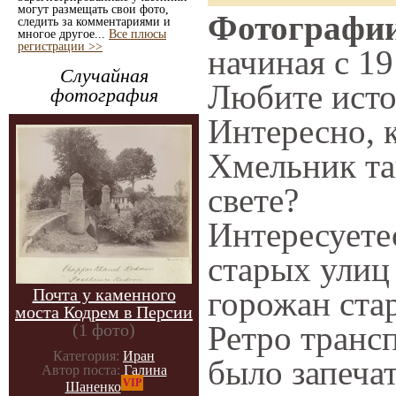
могут размещать свои фото,
Фотографии
следить за комментариями и
многое другое...
Все плюсы
регистрации >>
начиная с 19
Случайная
Любите исто
фотография
Интересно, 
Хмельник та
свете?
Интересует
старых улиц
Почта у каменного
горожан ста
моста Кодрем в Персии
Ретро трансп
(1 фото)
Категория:
Иран
было запечат
Автор поста:
Галина
VIP
Шаненко