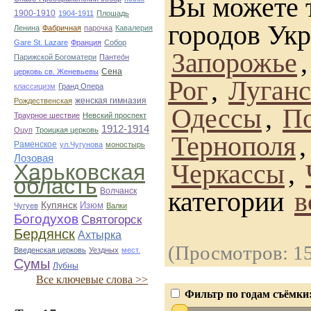
Вы можете 
1900-1910
1904-1911
Плошадь
городов Ук
Ленина
Фабричная
парочка
Кавалерия
Gare St. Lazare
Франция
Собор
Запорожье
Парижской Богоматери
Пантео́н
Сена
церковь св. Женевьевы
Рог
,
Луганс
классицизм
Гранд Опера
женская гимназия
Рождественская
Одессы
,
П
Траурное шествие
Невский проспект
1912-1914
Оцуп
Троицкая церковь
Тернополя
Раменское
ул.Чугунова
моностырь
Лозовая
Черкассы
,
Харьковская
область
Волчанск
категории
в
Купянск
Изюм
Чугуев
Валки
Богодухов
Святогорск
Бердянск
Ахтырка
(Просмотров: 1
Введенская церковь
Уездных
мест.
Сумы
Лубны
Все ключевые слова >>
Фильтр по годам съёмки