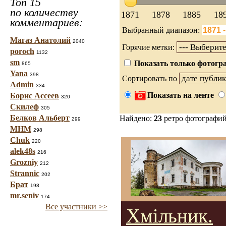
Топ 15
по количеству
1871
1878
1885
18
комментариев:
Выбранный диапазон:
Магаз Анатолий
2040
Горячие метки:
poroch
1132
sm
Показать только фотогра
865
Yana
398
Сортировать по
Admin
334
Показать на ленте
Борис Ассеев
320
Скилеф
305
Белков Альберт
Найдено:
23
ретро фотографи
299
МНМ
298
Chuk
220
alek48s
216
Grozniy
212
Strannic
202
Брат
198
mr.seniv
174
Все участники >>
Хмільник.