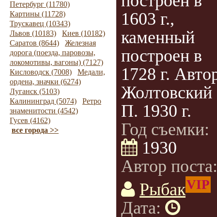
построен в
Петербург (11780)
1603 г.,
Картины (11728)
Трускавец (10343)
каменный
Львов (10183)
Киев (10182)
Саратов (8644)
Железная
построен в
дорога (поезда, паровозы,
локомотивы, вагоны) (7127)
1728 г. Авто
Кисловодск (7008)
Медали,
ордена, значки (6274)
Жолтовский
Луганск (5103)
Калининград (5074)
Ретро
П. 1930 г.
знаменитости (4542)
Гусев (4162)
Год съемки:
все города >>
1930
Автор поста
VIP
Рыбак
Дата: