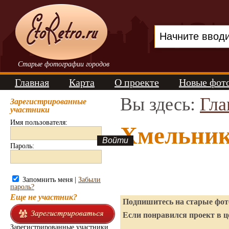
Старые фотографии городов
Главная
Карта
О проекте
Новые фот
Вы здесь:
Гла
Зарегистрированные
участники
Имя пользователя:
Хмельник
Пароль:
Запомнить меня |
Забыли
пароль?
Еще не участник?
Подпишитесь на старые фото
Если понравился проект в ц
Зарегистрированные участники