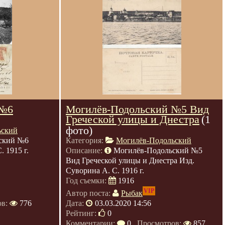
 №6
Могилёв-Подольский №5 Вид
Греческой улицы и Днестра
(1
фото)
ьский
ский №6
Категория:
Могилёв-Подольский
 1915 г.
Описание:
Могилёв-Подольский №5
Вид Греческой улицы и Днестра Изд.
Суворина А. С. 1916 г.
Год съемки:
1916
VIP
Автор поста:
Рыбак
ов:
776
Дата:
03.03.2020 14:56
Рейтинг:
0
Комментарии:
0
, Просмотров:
857