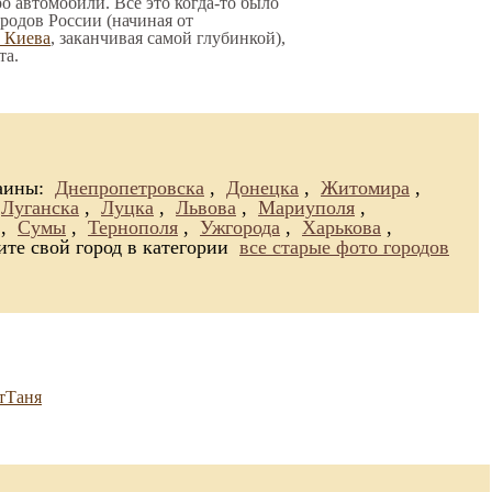
о автомобили. Все это когда-то было
родов России (начиная от
о Киева
, заканчивая самой глубинкой),
та.
раины:
Днепропетровска
,
Донецка
,
Житомира
,
Луганска
,
Луцка
,
Львова
,
Мариуполя
,
,
Сумы
,
Тернополя
,
Ужгорода
,
Харькова
,
ите свой город в категории
все старые фото городов
тТаня