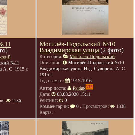
Могилёв-Подольский №10
 №11
Владимирская улица
(2 фото)
то)
Категория:
Могилёв-Подольский
ьский
Описание:
Могилёв-Подольский №10
ский №11
Владимирская улица Изд. Суворина А. С.
 А. С. 1915 г.
1915 г.
Год съемки:
1915-1916
VIP
Автор поста:
Рыбак
Дата:
03.03.2020 15:11
Рейтинг:
0
ов:
1136
Комментарии:
0
, Просмотров:
1338
Карта: -