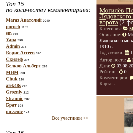
Топ 15
по количеству комментариев:
Могилёв-По
Лядовского
Магаз Анатолий
ворота
(2 ф
2040
poroch
1132
Категория:
М
sm
865
Описание:
Мо
Yana
Лядовского мона
398
Admin
1910 г.
334
Год съемки:
1
Борис Ассеев
320
Скилеф
Автор поста:
305
Белков Альберт
Дата:
03.08.2
299
Рейтинг:
0
МНМ
298
Комментарии:
Chuk
220
Карта: -
alek48s
216
Grozniy
212
Strannic
202
Брат
198
mr.seniv
174
Все участники >>
Топ 15