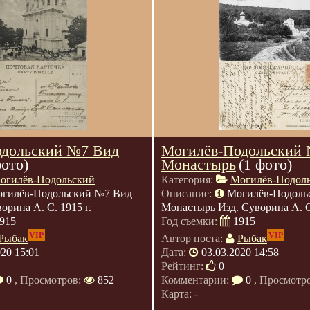
одольский №7 Вид
Могилёв-Подольский
фото)
Монастырь
(1 фото)
огилёв-Подольский
Категория:
Могилёв-Подол
гилёв-Подольский №7 Вид
Описание:
Могилёв-Подоль
орина А. С. 1915 г.
Монастырь Изд. Суворина А. С.
915
Год съемки:
1915
VIP
VIP
Рыбак
Автор поста:
Рыбак
020 15:01
Дата:
03.03.2020 14:58
Рейтинг:
0
0
, Просмотров:
852
Комментарии:
0
, Просмотр
Карта: -