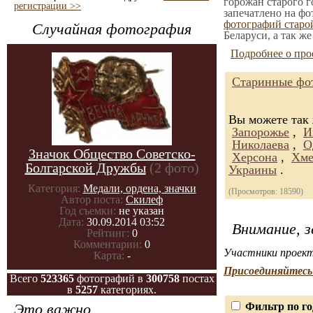
горожан старого г
регистрации >>
запечатлено на фо
фотографий стар
Случайная фотография
Беларуси, а так ж
Подробнее о про
Старинные фо
Вы можете так
Запорожье
,
И
Николаева
,
О
Значок Общество Советско-
Херсона
,
Хме
Болгарской Дружбы
(2 фото)
Украины
.
Категория:
Медали, ордена, значки
(Просмотров: 18590)
Автор поста:
Скилеф
Год съемки:
не указан
Дата:
30.09.2014 03:52
Внимание, з
Рейтинг:
0
Комментарии:
0
Участники проект
Карта:
-
Присоединяйтесь 
Всего
523365
фотографий в
300758
постах
в
5257
категориях.
Это важно
Фильтр по го