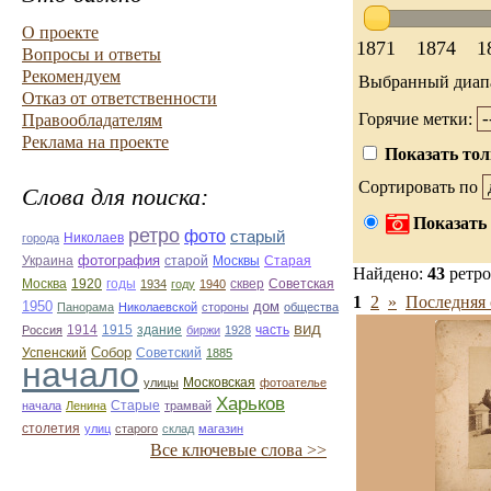
О проекте
1871
1874
1
Вопросы и ответы
Рекомендуем
Выбранный диап
Отказ от ответственности
Горячие метки:
Правообладателям
Реклама на проекте
Показать тол
Сортировать по
Слова для поиска:
Показать 
ретро
фото
старый
Николаев
города
фотография
Украина
Старая
старой
Москвы
Найдено:
43
ретро
Москва
1920
годы
сквер
1934
году
1940
Советская
1
2
»
Последняя 
1950
дом
Панорама
Николаевской
стороны
общества
вид
1914
1915
здание
Россия
биржи
1928
часть
Собор
Успенский
Советский
1885
начало
улицы
Московская
фотоателье
Харьков
Старые
начала
Ленина
трамвай
столетия
улиц
старого
склад
магазин
Все ключевые слова >>