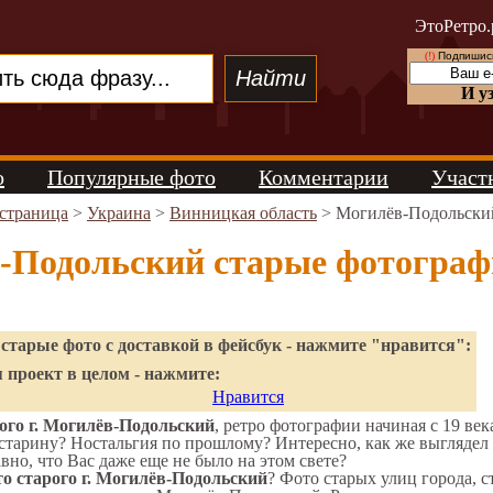
ЭтоРетро.
(!)
Подпишись
И у
о
Популярные фото
Комментарии
Участ
 страница
>
Украина
>
Винницкая область
> Могилёв-Подольски
-Подольский старые фотогра
старые фото с доставкой в фейсбук - нажмите "нравится":
 проект в целом - нажмите:
Нравится
ого г. Могилёв-Подольский
, ретро фотографии начиная с 19 век
старину? Ностальгия по прошлому? Интересно, как же выгляде
вно, что Вас даже еще не было на этом свете?
о старого г. Могилёв-Подольский
? Фото старых улиц города, 