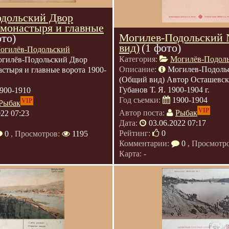
дольский Двор
 монастыря и главные
Могилев-Подольский
ото)
вид)
(1 фото)
огилёв-Подольский
Категория:
Могилёв-Подол
гилёв-Подольский Двор
Описание:
Могилев-Подоль
стыря и главные ворота 1900-
(Общий вид) Автор Осташевск
Губанов Т. Я. 1900-1904 г.
900-1910
Год съемки:
1900-1904
VIP
Рыбак
VIP
Автор поста:
Рыбак
022 07:23
Дата:
03.06.2022 07:17
Рейтинг:
0
0
, Просмотров:
1195
Комментарии:
0
, Просмотр
Карта: -