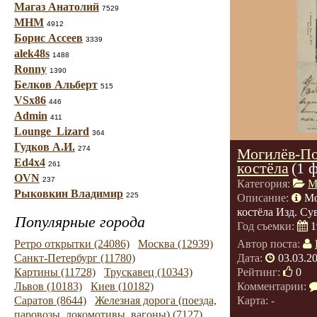
Магаз Анатолий
7529
МНМ
4912
Борис Ассеев
3339
alek48s
1488
Ronny
1390
Белков Альберт
515
VSx86
446
Admin
411
Lounge_Lizard
364
Гудков А.И.
274
Могилёв-П
Ed4x4
костёла
(1 
261
OVN
237
Категория:
М
Рыковкин Владимир
225
Описание:
Мо
костёла Изд. Сув
Популярные города
Год съемки:
1
Ретро открытки (24086)
Москва (12939)
Автор поста:
Санкт-Петербург (11780)
Дата:
03.03.2
Картины (11728)
Трускавец (10343)
Рейтинг:
0
Львов (10183)
Киев (10182)
Комментарии:
Саратов (8644)
Железная дорога (поезда,
Карта: -
паровозы, локомотивы, вагоны) (7127)