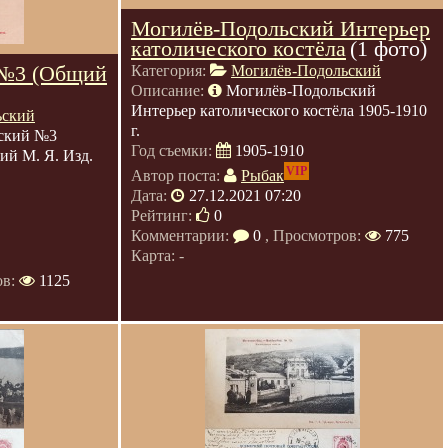
Могилёв-Подольский Интерьер
католического костёла
(1 фото)
 №3 (Общий
Категория:
Могилёв-Подольский
Описание:
Могилёв-Подольский
Интерьер католического костёла 1905-1910
ьский
г.
ский №3
Год съемки:
1905-1910
ий М. Я. Изд.
VIP
Автор поста:
Рыбак
Дата:
27.12.2021 07:20
Рейтинг:
0
Комментарии:
0
, Просмотров:
775
Карта: -
ов:
1125