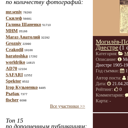
по количеству фотографий:
mr.seniv
78260
Скилеф
56681
Галина Шаненко
51710
МНМ
35166
Магаз Анатолий
32292
Могилёв-По
Grozniy
22990
Днестре
(1 
Crakodil
19166
Категория:
М
haratoshka
17292
Описание:
Мо
worldriko
14815
Днестре 1905-19
AD70
12104
Год съемки:
1
SAFARI
11552
Автор поста:
Spektor
8532
Дата:
21.04.2
Ігор Кузьменко
8485
Рейтинг:
0
Рыбак
7377
Комментарии:
fischer
Карта: -
6098
Все участники >>
Топ 15
по дополненным публикациям: