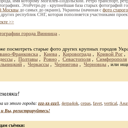
орода, имя которому Могилёв-Подольский. Ретро транспорт, ретр
тографиях. ЭтоРетро.ру - крупнейшая база старых фотографий го
ой Москвы
до самых до окраин), Украины (начиная с
фото старог
е других республик СНГ, которая пополняется участниками проек
екте >>
тографии города Винница
.
 же посмотреть старые фото других крупных городов Ук
вано-Франковска
,
Киева
,
Кировограда
,
Кривой Рог
,
дессы
,
Полтавы
,
Ровно
,
Севастополя
,
Симферополя
льницкий
,
Черкассы
,
Чернигова
,
Черновцы
, или ищ
емляки!
а из этого города:
zzz-zz-zzz1
,
4erpa4ok
,
cepas
,
favet
,
vertical
,
Ана
и Вы, регистрируйтесь!
дам съёмки: