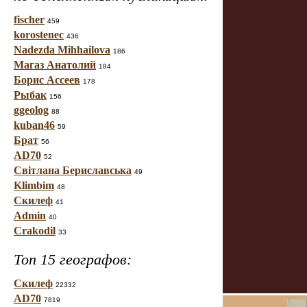
fischer
459
korostenec
436
Nadezda Mihhailova
186
Магаз Анатолий
184
Борис Ассеев
178
Рыбак
156
ggeolog
88
kuban46
59
Брат
56
AD70
52
Світлана Бериславська
49
Klimbim
48
Скилеф
41
Admin
40
Crakodil
33
Топ 15 географов:
Скилеф
22332
AD70
7819