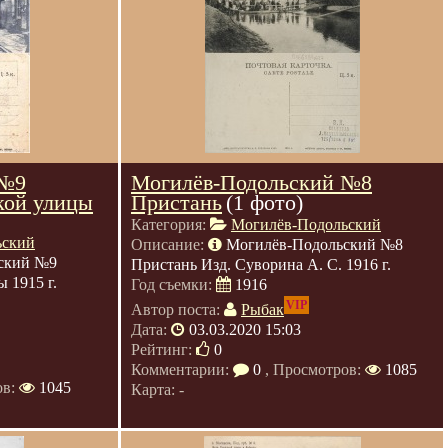
 №9
Могилёв-Подольский №8
ской улицы
Пристань
(1 фото)
Категория:
Могилёв-Подольский
ьский
Описание:
Могилёв-Подольский №8
ский №9
Пристань Изд. Суворина А. С. 1916 г.
 1915 г.
Год съемки:
1916
VIP
Автор поста:
Рыбак
Дата:
03.03.2020 15:03
Рейтинг:
0
Комментарии:
0
, Просмотров:
1085
ов:
1045
Карта: -