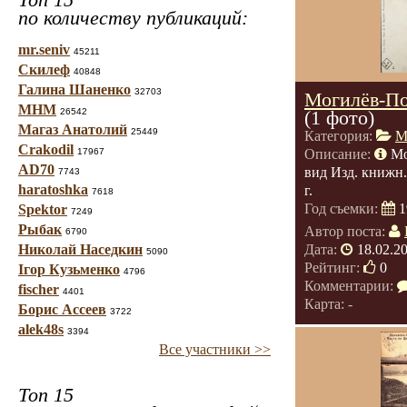
по количеству публикаций:
mr.seniv
45211
Скилеф
40848
Галина Шаненко
32703
Могилёв-По
МНМ
26542
(1 фото)
Магаз Анатолий
25449
Категория:
М
Crakodil
17967
Описание:
Мо
AD70
вид Изд. книжн.
7743
haratoshka
г.
7618
Год съемки:
1
Spektor
7249
Рыбак
Автор поста:
6790
Николай Наседкин
Дата:
18.02.2
5090
Рейтинг:
0
Ігор Кузьменко
4796
Комментарии:
fischer
4401
Карта: -
Борис Ассеев
3722
alek48s
3394
Все участники >>
Топ 15