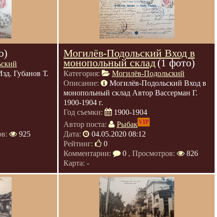
о)
Могилёв-Подольский Вход в
монопольный склад
(1 фото)
ьский
зд. Губанов Т.
Категория:
Могилёв-Подольский
Описание:
Могилёв-Подольский Вход в
монопольный склад Автор Вассерман Г.
1900-1904 г.
Год съемки:
1900-1904
VIP
Автор поста:
Рыбак
ов:
925
Дата:
04.05.2020 08:12
Рейтинг:
0
Комментарии:
0
, Просмотров:
826
Карта: -