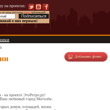
ру на проектах:
 на нашу рассылку
новых
публикаций!
знавай о них первым!
ники
й
фии
а - на проекте ЭтоРетро.ру!
л Ваш любимый город Могилёв-
старых домов, площадей, жизнь