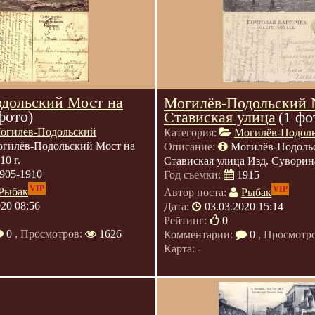
дольский Мост на
Могилёв-Подольский
фото)
Ставиская улица
(1 фо
огилёв-Подольский
Категория:
Могилёв-Подол
гилёв-Подольский Мост на
Описание:
Могилёв-Подоль
10 г.
Ставиская улица Изд. Суворина
905-1910
Год съемки:
1915
VIP
VIP
Рыбак
Автор поста:
Рыбак
020 08:56
Дата:
03.03.2020 15:14
Рейтинг:
0
0
, Просмотров:
1626
Комментарии:
0
, Просмотр
Карта: -