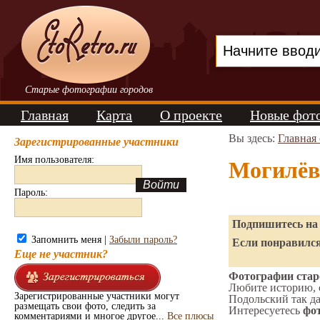
Старые фотографии городов
Главная
Карта
О проекте
Новые фот
Вы здесь:
Главная
Зарегистрированные участники
Имя пользователя:
Могилёв
Пароль:
Подпишитесь на 
Запомнить меня |
Забыли пароль?
Если понравился
Еще не участник?
Фотографии стар
Любите историю, 
Зарегистрированные участники могут
Подольский так да
размещать свои фото, следить за
Интересуетесь
фот
комментариями и многое другое...
Все плюсы