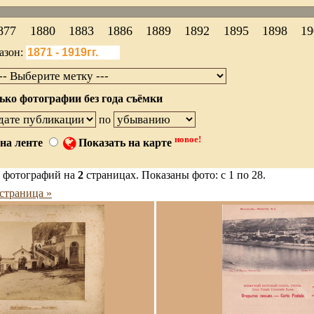
877
1880
1883
1886
1889
1892
1895
1898
19
азон:
ько фотографии без года съёмки
по
новое!
на ленте
Показать на карте
 фотографий на
2
страницах. Показаны фото: с 1 по 28.
страница »