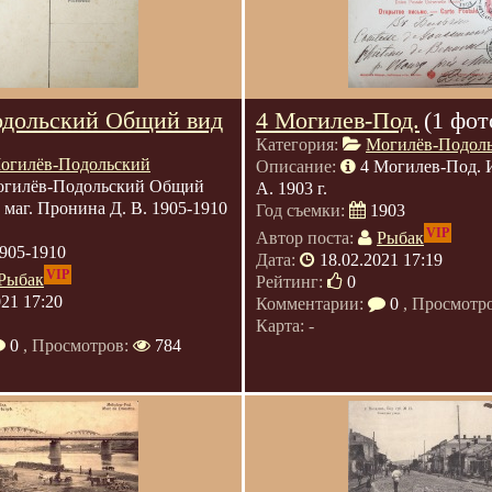
дольский Общий вид
4 Могилев-Под.
(1 фот
Категория:
Могилёв-Подол
огилёв-Подольский
Описание:
4 Могилев-Под. И
гилёв-Подольский Общий
А. 1903 г.
 маг. Пронина Д. В. 1905-1910
Год съемки:
1903
VIP
Автор поста:
Рыбак
905-1910
Дата:
18.02.2021 17:19
VIP
Рыбак
Рейтинг:
0
021 17:20
Комментарии:
0
, Просмотр
Карта: -
0
, Просмотров:
784