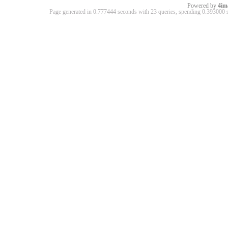
Powered by
4im
Page generated in 0.777444 seconds with 23 queries, spending 0.39300