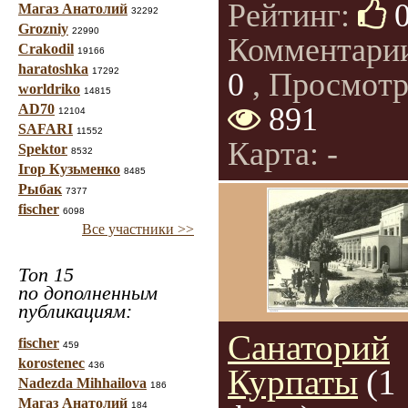
Рейтинг:
Магаз Анатолий
32292
Grozniy
22990
Комментари
Crakodil
19166
haratoshka
17292
0
, Просмотр
worldriko
14815
AD70
891
12104
SAFARI
11552
Карта: -
Spektor
8532
Ігор Кузьменко
8485
Рыбак
7377
fischer
6098
Все участники >>
Топ 15
по дополненным
публикациям:
Санаторий
fischer
459
korostenec
436
Курпаты
(1
Nadezda Mihhailova
186
Магаз Анатолий
184