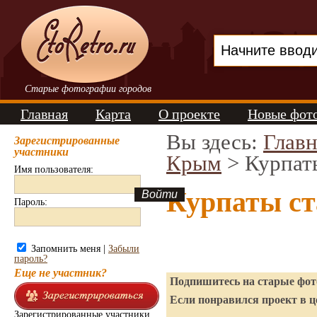
Старые фотографии городов
Главная
Карта
О проекте
Новые фот
Вы здесь:
Главн
Зарегистрированные
участники
Крым
> Курпат
Имя пользователя:
Курпаты ст
Пароль:
Запомнить меня |
Забыли
пароль?
Еще не участник?
Подпишитесь на старые фото
Если понравился проект в ц
Зарегистрированные участники