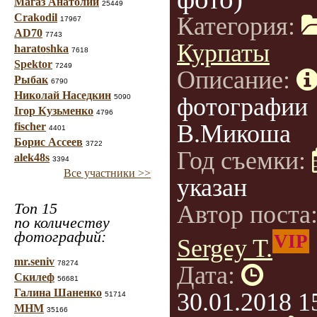
Магаз Анатолий
25449
Crakodil
Категория:
17967
AD70
7743
Курпаты
haratoshka
7618
Spektor
7249
Описание:
Рыбак
6790
Николай Наседкин
5090
фотографии
Ігор Кузьменко
4796
В.Микоша
fischer
4401
Борис Ассеев
3722
Год съемки:
alek48s
3394
Все участники >>
указан
Топ 15
Автор поста
по количеству
фотографий:
VIP
Sergey T.
mr.seniv
78274
Дата:
Скилеф
56681
Галина Шаненко
30.01.2018 1
51714
МНМ
35166