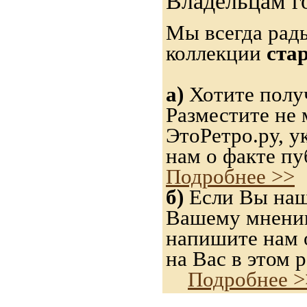
Владельцам г
Мы всегда рад
коллекции
ста
а)
Хотите получ
Разместите не 
ЭтоРетро.ру, 
нам о факте пу
Подробнее >>
б)
Если Вы нашл
Вашему мнению,
напишите нам о
на Вас в этом р
Подробнее >