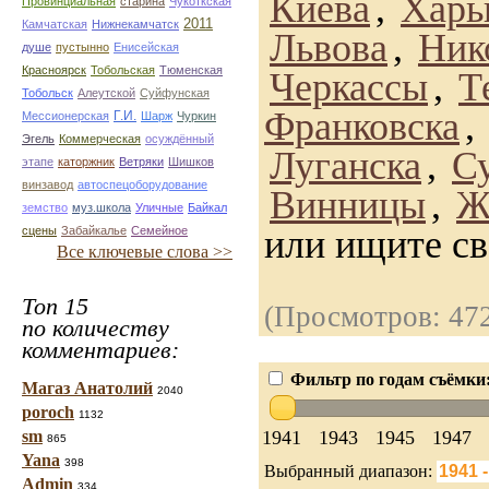
Киева
,
Харь
Провинциальная
старина
Чукоткская
2011
Камчатская
Нижнекамчатск
Львова
,
Ник
душе
пустынно
Енисейская
Красноярск
Тобольская
Тюменская
Черкассы
,
Т
Тобольск
Алеутской
Суйфунская
Франковска
,
Г.И.
Мессионерская
Шарж
Чуркин
Эгель
Коммерческая
осуждённый
Луганска
,
С
этапе
каторжник
Ветряки
Шишков
винзавод
автоспецоборудование
Винницы
,
Ж
земство
муз.школа
Уличные
Байкал
или ищите св
сцены
Забайкалье
Семейное
Все ключевые слова >>
Топ 15
(Просмотров: 47
по количеству
комментариев:
Фильтр по годам съёмки
Магаз Анатолий
2040
poroch
1132
1941
1943
1945
1947
sm
865
Yana
398
Выбранный диапазон:
Admin
334