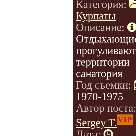
Категория:
Курпаты
Описание:
Отдыхающи
прогуливают
территории
санатория
Год съемки:
1970-1975
Автор поста
VIP
Sergey T.
Дата: