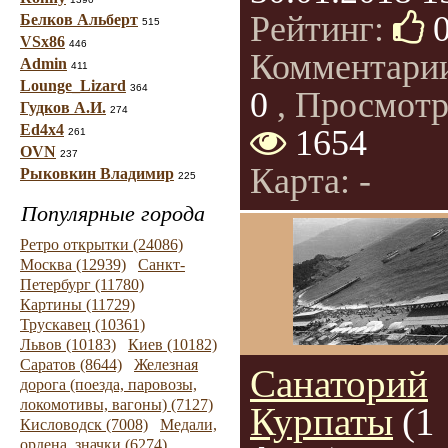
Рейтинг:
Белков Альберт
515
VSx86
446
Комментари
Admin
411
Lounge_Lizard
364
0
, Просмотр
Гудков А.И.
274
Ed4x4
1654
261
OVN
237
Карта: -
Рыковкин Владимир
225
Популярные города
Ретро открытки (24086)
Москва (12939)
Санкт-
Петербург (11780)
Картины (11729)
Трускавец (10361)
Львов (10183)
Киев (10182)
Саратов (8644)
Железная
Санаторий
дорога (поезда, паровозы,
локомотивы, вагоны) (7127)
Курпаты
(1
Кисловодск (7008)
Медали,
ордена, значки (6274)