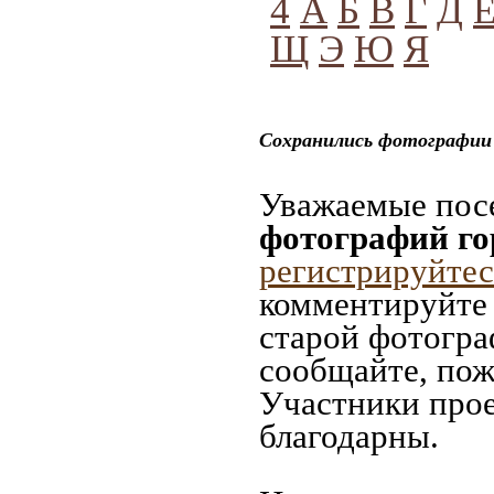
4
А
Б
В
Г
Д
Щ
Э
Ю
Я
Сохранились фотографии 
Уважаемые посе
фотографий го
регистрируйтес
комментируйте 
старой фотограф
сообщайте, пож
Участники прое
благодарны.