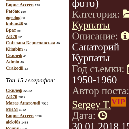
фото)
Борис Ассеев
178
Категория:
Рыбак
156
ggeolog
88
Курпаты
kuban46
59
Брат
56
Описание:
AD70
52
Світлана Бериславська
Санаторий
49
Klimbim
48
Курпаты
Скилеф
41
Admin
40
Год съемки:
Crakodil
33
1950-1960
Топ 15 географов:
Автор поста
Скилеф
22332
AD70
7819
VIP
Sergey T.
Магаз Анатолий
7529
МНМ
4912
Дата:
Борис Ассеев
3339
alek48s
30.01.2018 1
1488
Ronny
1390