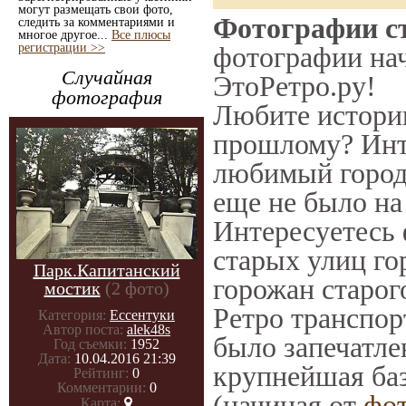
могут размещать свои фото,
Фотографии ст
следить за комментариями и
многое другое...
Все плюсы
регистрации >>
фотографии нач
Случайная
ЭтоРетро.ру!
фотография
Любите историю
прошлому? Инт
любимый город 
еще не было на
Интересуетесь
старых улиц го
Парк.Капитанский
горожан старог
мостик
(2 фото)
Ретро транспорт
Категория:
Ессентуки
Автор поста:
alek48s
было запечатле
Год съемки:
1952
Дата:
10.04.2016 21:39
крупнейшая баз
Рейтинг:
0
Комментарии:
0
(начиная от
фо
Карта: