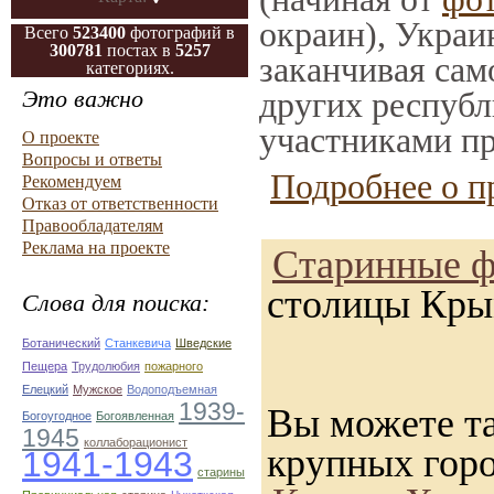
окраин), Украи
Всего
523400
фотографий в
300781
постах в
5257
заканчивая само
категориях.
Это важно
других республ
участниками пр
О проекте
Вопросы и ответы
Подробнее о п
Рекомендуем
Отказ от ответственности
Правообладателям
Реклама на проекте
Старинные ф
столицы Кры
Слова для поиска:
Ботанический
Станкевича
Шведские
Пещера
Трудолюбия
пожарного
Елецкий
Мужское
Водоподъемная
1939-
Вы можете та
Богоугодное
Богоявленная
1945
коллаборационист
крупных гор
1941-1943
старины