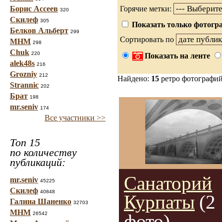
Борис Ассеев
Горячие метки:
320
Скилеф
305
Показать только фотогра
Белков Альберт
299
Сортировать по
МНМ
298
Chuk
220
Показать на ленте
alek48s
216
Grozniy
212
Найдено:
15
ретро фотографи
Strannic
202
Брат
198
mr.seniv
174
Все участники >>
Топ 15
по количеству
публикаций:
Санаторий
mr.seniv
45225
Скилеф
40848
Курпаты
(2
Галина Шаненко
32703
МНМ
26542
фото)