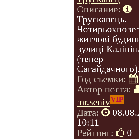
Описание:
Трускавець.
Чотирьохповер
житлові будин
вулиці Калінін
(тепер
Сагайдачного)
Год съемки:
Автор поста:
VIP
mr.seniv
Дата:
08.08
10:11
Рейтинг:
0