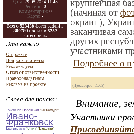
крупнейшая баз
Дата:
29.08.2024 11:48
Рейтинг:
0
(начиная от
фо
Комментарии:
0
Карта:
-
окраин), Украи
Всего
523438
фотографий в
заканчивая само
300789
постах в
5257
категориях.
других республ
Это важно
участниками пр
О проекте
Вопросы и ответы
Подробнее о п
Рекомендуем
Отказ от ответственности
Правообладателям
Реклама на проекте
(Просмотров: 11093)
Слова для поиска:
Внимание, зе
Трифонов
Царевская
"Металлург"
Ивано-
Участники прое
Франковск
Присоединяйте
Карпинского
"Union"
"Варшава"