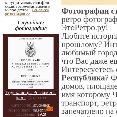
могут размещать свои фото,
следить за комментариями и
Фотографии ст
многое другое...
Все плюсы
регистрации >>
ретро фотограф
Случайная
ЭтоРетро.ру!
фотография
Любите историю
прошлому? Инт
любимый город 
что Вас даже е
Интересуетесь
Республика
? Ф
домов, площаде
Трускавець. Регламент
имя которому Ч
ралі.
(4 фото)
транспорт, ретр
Категория:
Трускавец
запечатлено на
VIP
Автор поста:
mr.seniv
Год съемки:
1928