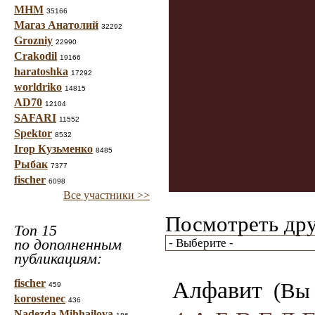
МНМ
35166
Магаз Анатолий
32292
Grozniy
22990
Crakodil
19166
haratoshka
17292
worldriko
14815
AD70
12104
SAFARI
11552
Spektor
8532
Ігор Кузьменко
8485
Рыбак
7377
fischer
6098
Все участники >>
Посмотреть дру
Топ 15
по дополненным
публикациям:
fischer
Алфавит
(Вы 
459
korostenec
436
Nadezda Mihhailova