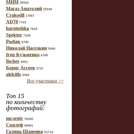
МНМ
26542
Магаз Анатолий
25449
Crakodil
17967
AD70
7743
haratoshka
7618
Spektor
7249
Рыбак
6790
Николай Наседкин
5090
Ігор Кузьменко
4796
fischer
4401
Борис Ассеев
3722
alek48s
3394
Все участники >>
Топ 15
по количеству
фотографий:
mr.seniv
78286
Скилеф
56681
Галина Шаненко
51714