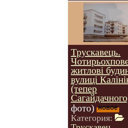
Трускавець.
Чотирьохпове
житлові буди
вулиці Каліні
(тепер
Сагайдачного)
фото)
новое
Категория:
Трускавец