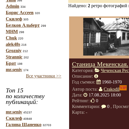
398
Найдено:
2
ретро фотографий
Admin
334
Борис Ассеев
320
Скилеф
305
Белков Альберт
299
МНМ
298
Chuk
220
alek48s
216
Grozniy
212
Strannic
202
Станица Мекенская.
Брат
198
mr.seniv
Категория:
Чеченская Ре
174
Все участники >>
Описание:
Год съемки:
1960-1970
VIP
Топ 15
Автор поста:
Crakodil
по количеству
Дата:
17.08.2025 18:00
публикаций:
Рейтинг:
0
Комментарии:
0
, Просмо
mr.seniv
Карта: -
45237
Скилеф
40848
Галина Шаненко
32703