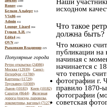
Наши участники
alek48s
1488
Ronny
исходном качес
1390
Белков Альберт
515
VSx86
446
Admin
411
Что такое рет
Lounge_Lizard
364
должна быть?
Гудков А.И.
274
Ed4x4
261
OVN
Что можно счит
237
Рыковкин Владимир
225
публикации на 
Популярные города
начиная c моме
начинается с 18
Ретро открытки (24086)
Москва (12939)
Санкт-
что теперь счит
Петербург (11780)
фотографии г. 
Картины (11729)
Трускавец (10369)
правило 1870-ых
Львов (10183)
Киев (10182)
фотографии (мо
Саратов (8644)
Железная
дорога (поезда, паровозы,
советская фотог
локомотивы, вагоны) (7127)