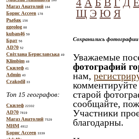
4
А
Б
В
Г
Д
186
Магаз Анатолий
184
Щ
Э
Ю
Я
Борис Ассеев
178
Рыбак
156
ggeolog
88
kuban46
59
Сохранились фотографии 
Брат
56
AD70
52
Світлана Бериславська
Уважаемые посе
49
Klimbim
48
фотографий го
Скилеф
41
нам,
регистрир
Admin
40
Crakodil
комментируйте 
33
старой фотограф
Топ 15 географов:
сообщайте, пож
Скилеф
22332
Участники прое
AD70
7819
Магаз Анатолий
благодарны.
7529
МНМ
4912
Борис Ассеев
3339