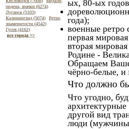
ых, 80-ых годов
Кисловодск (7008)
Медали,
ордена, значки (6274)
дореволюционна
Луганск (5103)
года);
Калининград (5074)
Ретро
знаменитости (4542)
военные ретро 
Гусев (4162)
первая мировая 
все города >>
вторая мировая
Родине - Велик
Обращаем Ваше
чёрно-белые, и
Что должно бы
Что угодно, буд
архитектурные 
другой вид тра
люди (мужчины,