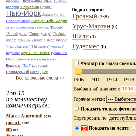
дирекция
Греко-католическая
Баторого
Касарня
"Нормальна
інфант."
Подкатегории:
Нью-Йорк
Грозный
Деланси-стрит
(338)
Delancey-street
Эмпайр-Стейт-Билдинг
Урус-Мартан
(0)
лыжи
Бронепоезд
табличка
"Корова"
"Ясный
день"
"После
дождя"
"Рыбная
Шали
(0)
ловля"
"Ранним
утром"
"Тихая
заводь"
Гудермес
(0)
"На
"Над
обрывом"
закате"
колодца"
водопое"
Курск.1940-1945гг.
купальник
Мисс
прививка
маскарад
маски
Фильтр по годам съёмки
Водолазы
"Surf"
кот
гольф
Плавательный
жокей
Диск
Все ключевые слова >>
1906
1910
1914
1918
Выбранный диапазон:
Топ 15
по количеству
Горячие метки:
комментариев:
Показать только фотогра
Магаз Анатолий
2040
Сортировать по
poroch
1132
Показать на ленте
sm
865
Yana