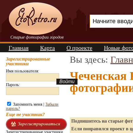
Старые фотографии городов
Главная
Карта
О проекте
Новые фот
Вы здесь:
Главн
Зарегистрированные
участники
Имя пользователя:
Чеченская 
фотографи
Пароль:
Запомнить меня |
Забыли
пароль?
Еще не участник?
Подпишитесь на старые фото
Если понравился проект в ц
Зарегистрированные участники