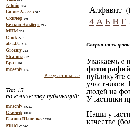
Admin
334
Алфавит
(В
Борис Ассеев
320
Скилеф
4
А
Б
В
Г
305
Белков Альберт
299
МНМ
298
Chuk
220
alek48s
Сохранились фото
216
Grozniy
212
Strannic
202
Уважаемые п
Брат
198
фотографий
mr.seniv
174
публикуйте 
Все участники >>
участников. 
Топ 15
людей на фо
по количеству публикаций:
Участники пр
mr.seniv
45211
Наши участн
Скилеф
40848
Галина Шаненко
качестве (бо
32703
МНМ
26542