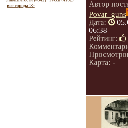
Автор пост
все города >>
Povar_guns
Дата:
05.
06:38
Рейтинг:
Комментар
Просмотро
Карта: -