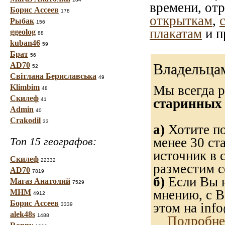
времени, от
Борис Ассеев
178
открыткам
,
Рыбак
156
плакатам
и п
ggeolog
88
kuban46
59
Брат
56
AD70
Владельцам
52
Світлана Бериславська
49
Klimbim
Мы всегда р
48
Скилеф
старинных 
41
Admin
40
Crakodil
33
а)
Хотите по
Топ 15 географов:
менее 30 ст
источник в 
Скилеф
22332
разместим с
AD70
7819
б)
Если Вы н
Магаз Анатолий
7529
мнению, с В
МНМ
4912
Борис Ассеев
этом на info
3339
alek48s
1488
Подробне