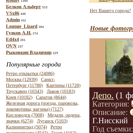
Ronny
1390
Белков Альберт
515
Нет Вашего города?
VSx86
446
Admin
411
Lounge_Lizard
Новые фотогр
364
Гудков А.И.
274
Ed4x4
261
OVN
237
Рыковкин Владимир
225
Популярные города
Ретро открытки (24086)
Москва (12939)
Санкт-
Петербург (11780)
Картины (11728)
Трускавец (10343)
Львов (10183)
Депо.
(1 ф
Киев (10182)
Саратов (8644)
Категория:
Железная дорога (поезда, паровозы,
локомотивы, вагоны) (7127)
Описание:
Кисловодск (7008)
Медали, ордена,
Г.Нисский
значки (6274)
Луганск (5103)
Калининград (5074)
Ретро
Год съемки
знаменитости (4542)
Гусев (4162)