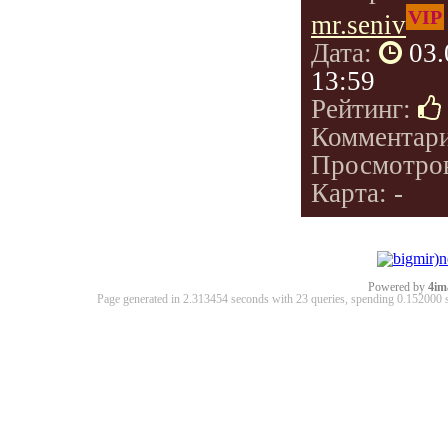
VIP
mr.seniv
Дата:
03.
13:59
Рейтинг:
Комментар
Просмотро
Карта: -
Powered by
4im
Page generated in 2.313454 seconds with 23 queries, spending 0.15200