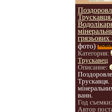
Поздоровл
Трускавця
Водолікар
мінеральн
грязьових 
фото)
ново
Категория:
Трускавец
Описание:
Поздоровле
Трускавця.
мінеральних
ванн.
Год съемки
Автор пост