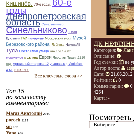
60-е
Кишинёв.
70-е годы.
годы
Днепропетровская
область
Синельниково.
Синельниково
1 мая
Музей
Куяльник
ГАИ
пожарные
Московский мост
ДК НЕФТЯН
Березовского района.
Лубянка
Николайii
Тула
Категория:
Ланг
Постоялая улица
начало 1900х
Описание:
Евреи
мороженое
мужчина
Ярослав Пицек .1916
Год съемки:
не у
год.
Артельный староста 12 участка ж.д. Лобейко.
Автор поста:
aep
А.М.
1903-1909
Дата:
21.06.2012 
Все ключевые слова >>
Рейтинг:
0
Комментарии:
0
Топ 15
4264
по количеству
Карта: -
комментариев:
Магаз Анатолий
2040
Посмотреть 
poroch
1132
sm
865
Yana
398