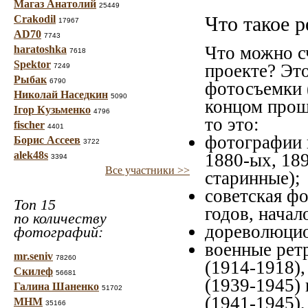
Магаз Анатолий
25449
Что такое 
Crakodil
17967
AD70
7743
Что можно с
haratoshka
7618
Spektor
проекте? Эт
7249
Рыбак
6790
фотосъемки (
Николай Наседкин
5090
концом прошл
Ігор Кузьменко
4796
то это:
fischer
4401
фотографии г
Борис Ассеев
3722
alek48s
1880-ых, 189
3394
Все участники >>
старинные);
советская фо
Топ 15
годов, начал
по количеству
дореволюцион
фотографий:
военные ретр
mr.seniv
78260
(1914-1918),
Скилеф
56681
(1939-1945) 
Галина Шаненко
51702
(1941-1945)
МНМ
35166