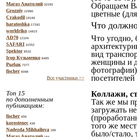
Магаз Анатолий
Обращаем Ва
32292
Grozniy
цветные (дл
22990
Crakodil
19166
Что должно
haratoshka
17292
worldriko
14815
Что угодно, 
AD70
12104
SAFARI
архитектурн
11552
Spektor
вид транспо
8532
Ігор Кузьменко
8485
женщины и де
Рыбак
7377
фотографии).
fischer
6098
посетителей 
Все участники >>
Топ 15
Коллажи, с
по дополненным
Так же мы п
публикациям:
загружать не
(проработан
fischer
459
korostenec
того же мест
436
Nadezda Mihhailova
186
было/стало, 
Магаз Анатолий
184