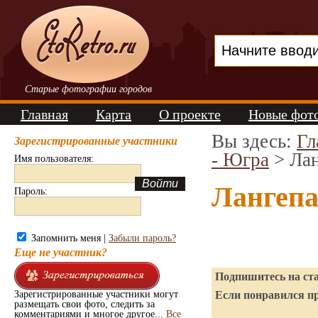
Старые фотографии городов
Главная
Карта
О проекте
Новые фот
Вы здесь:
Гл
Зарегистрированные участники
- Югра
> Лан
Имя пользователя:
Лангепа
Пароль:
Запомнить меня |
Забыли пароль?
Еще не участник?
Подпишитесь на ста
Зарегистрированные участники могут
Если понравился пр
размещать свои фото, следить за
комментариями и многое другое...
Все