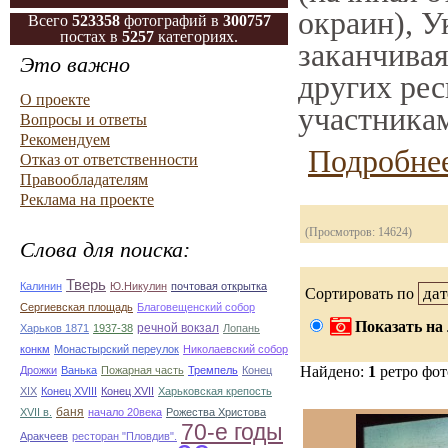
окраин), У
Всего
523358
фотографий в
300757
постах в
5257
категориях.
заканчивая
Это важно
других рес
О проекте
участникам
Вопросы и ответы
Рекомендуем
Подробнее
Отказ от ответственности
Правообладателям
Реклама на проекте
(Просмотров: 14624)
Слова для поиска:
Тверь
Калинин
Ю.Никулин
почтовая открытка
Сортировать по
Сергиевская площадь
Благовещенский собор
Показать на 
речной вокзал
Харьков 1871
1937-38
Лопань
конкм
Монастырский переулок
Николаевский собор
Найдено:
1
ретро фо
Дрожки
Ванька
Пожарная часть
Тремпель
Конец
XIX
Конец XVIII
Конец XVII
Харьковская крепость
баня
XVII в.
начало 20века
Рожества Христова
70-е годы
Аракчеев
ресторан "Пловдив".