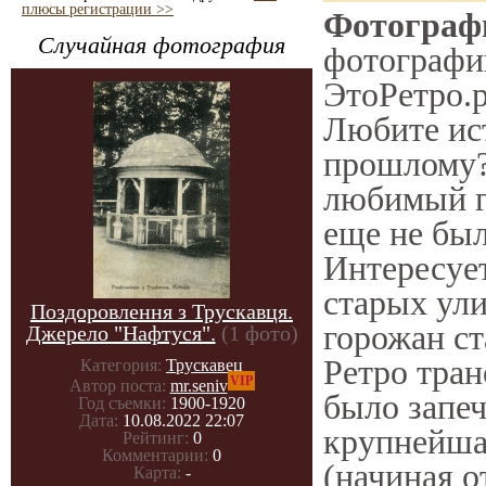
плюсы регистрации >>
Фотографи
Случайная фотография
фотографии
ЭтоРетро.р
Любите ис
прошлому?
любимый го
еще не был
Интересуе
старых ули
Поздоровлення з Трускавця.
горожан ст
Джерело "Нафтуся".
(1 фото)
Ретро тран
Категория:
Трускавец
VIP
Автор поста:
mr.seniv
было запеч
Год съемки:
1900-1920
Дата:
10.08.2022 22:07
крупнейша
Рейтинг:
0
Комментарии:
0
(начиная 
Карта:
-