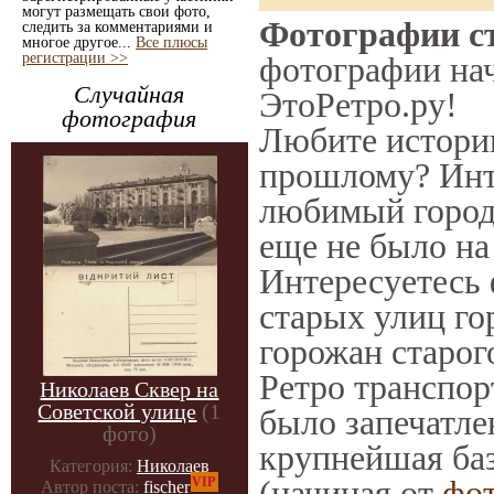
могут размещать свои фото,
Фотографии ст
следить за комментариями и
многое другое...
Все плюсы
регистрации >>
фотографии нач
Случайная
ЭтоРетро.ру!
фотография
Любите историю
прошлому? Инт
любимый город 
еще не было на
Интересуетесь
старых улиц го
горожан старог
Ретро транспорт
Николаев Сквер на
Советской улице
(1
было запечатле
фото)
крупнейшая баз
Категория:
Николаев
(начиная от
фо
VIP
Автор поста:
fischer