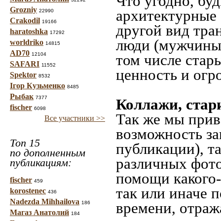
Что угодно, буд
Grozniy
архитектурные 
22990
Crakodil
19166
другой вид тра
haratoshka
17292
люди (мужчины,
worldriko
14815
AD70
12104
том числе стар
SAFARI
11552
ценность и огр
Spektor
8532
Ігор Кузьменко
8485
Рыбак
7377
Коллажи, стар
fischer
6098
Так же мы прив
Все участники >>
возможность за
Топ 15
публикации), т
по дополненным
различных фото
публикациям:
помощи какого-л
fischer
459
так или иначе 
korostenec
436
Nadezda Mihhailova
времени, отраж
186
Магаз Анатолий
184