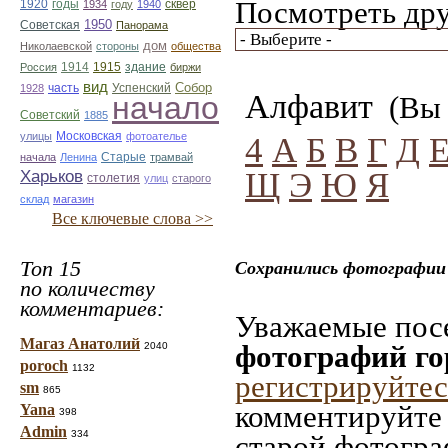
Посмотреть дру
1920
годы
сквер
1934
году
1940
1950
Советская
Панорама
дом
Николаевской
стороны
общества
1914
1915
здание
Россия
биржи
вид
Собор
Успенский
1928
часть
Алфавит
начало
(Вы 
Советский
1885
улицы
Московская
фотоателье
4
А
Б
В
Г
Д
Старые
начала
Ленина
трамвай
Щ
Э
Ю
Я
Харьков
столетия
улиц
старого
склад
магазин
Все ключевые слова >>
Топ 15
Сохранились фотографии 
по количеству
комментариев:
Уважаемые посе
Магаз Анатолий
фотографий г
2040
poroch
1132
регистрируйтес
sm
865
комментируйте 
Yana
398
Admin
334
старой фотограф