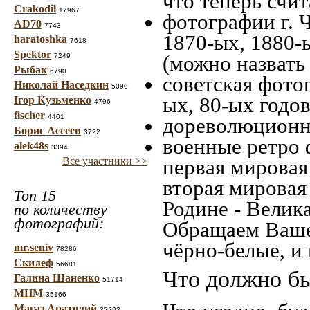
что теперь счит
Crakodil
17967
фотографии г. 
AD70
7743
1870-ых, 1880-ы
haratoshka
7618
Spektor
(можно назвать
7249
Рыбак
6790
советская фотог
Николай Наседкин
5090
ых, 80-ых годов
Ігор Кузьменко
4796
fischer
4401
дореволюционна
Борис Ассеев
3722
военные ретро 
alek48s
3394
Все участники >>
первая мировая 
вторая мировая
Топ 15
Родине - Велик
по количеству
фотографий:
Обращаем Ваше
чёрно-белые, и
mr.seniv
78286
Скилеф
56681
Что должно бы
Галина Шаненко
51714
МНМ
35166
Магаз Анатолий
32292