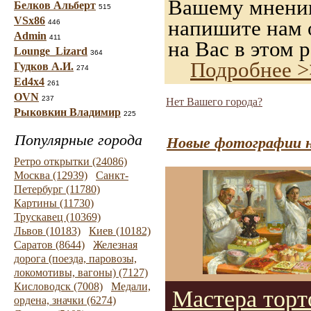
Вашему мнению,
Белков Альберт
515
VSx86
напишите нам о
446
Admin
411
на Вас в этом р
Lounge_Lizard
364
Подробнее >
Гудков А.И.
274
Ed4x4
261
OVN
237
Нет Вашего города?
Рыковкин Владимир
225
Популярные города
Новые фотографии н
Ретро открытки (24086)
Москва (12939)
Санкт-
Петербург (11780)
Картины (11730)
Трускавец (10369)
Львов (10183)
Киев (10182)
Саратов (8644)
Железная
дорога (поезда, паровозы,
локомотивы, вагоны) (7127)
Кисловодск (7008)
Медали,
Мастера торт
ордена, значки (6274)