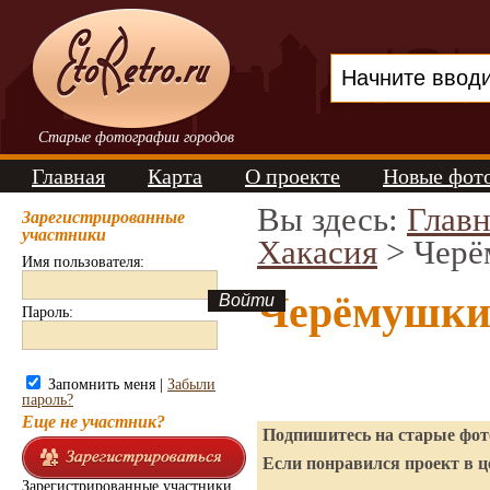
Старые фотографии городов
Главная
Карта
О проекте
Новые фот
Вы здесь:
Главн
Зарегистрированные
участники
Хакасия
> Чер
Имя пользователя:
Черёмушки
Пароль:
Запомнить меня |
Забыли
пароль?
Еще не участник?
Подпишитесь на старые фото
Если понравился проект в ц
Зарегистрированные участники