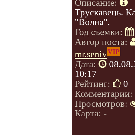
Описание:
Трускавець. К
"Волна".
Год съемки:
Автор поста:
VIP
mr.seniv
Дата:
08.08
10:17
Рейтинг:
0
Комментарии:
Просмотров:
Карта: -