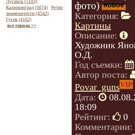
Луганск (5103)
фото)
новое
Калининград (5074)
Ретро
Категория:
знаменитости (4542)
Гусев (4162)
Картины
все города >>
Описание:
Художник Яно
О.Д.
Год съемки:
Автор поста:
VIP
Povar_guns
Дата:
08.08
18:09
Рейтинг:
0
Комментарии: