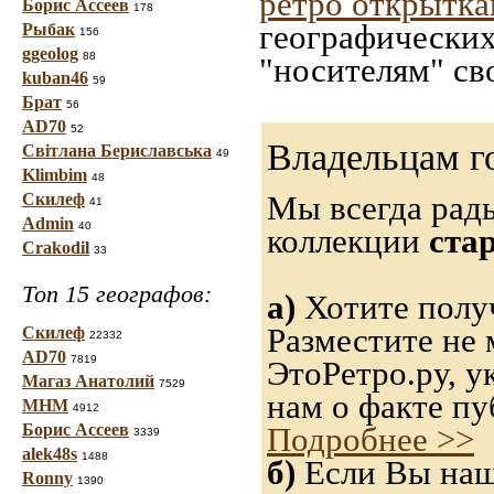
ретро открытк
Борис Ассеев
178
географических
Рыбак
156
ggeolog
88
"носителям" св
kuban46
59
Брат
56
AD70
52
Владельцам г
Світлана Бериславська
49
Klimbim
48
Мы всегда рад
Скилеф
41
Admin
40
коллекции
ста
Crakodil
33
Топ 15 географов:
а)
Хотите полу
Разместите не 
Скилеф
22332
AD70
7819
ЭтоРетро.ру, 
Магаз Анатолий
7529
нам о факте пу
МНМ
4912
Борис Ассеев
Подробнее >>
3339
alek48s
1488
б)
Если Вы нашл
Ronny
1390