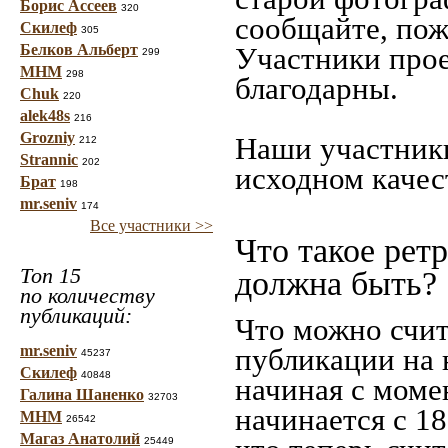
Борис Ассеев
320
сообщайте, пож
Скилеф
305
Белков Альберт
Участники прое
299
МНМ
298
благодарны.
Chuk
220
alek48s
216
Grozniy
Наши участники
212
Strannic
202
исходном качес
Брат
198
mr.seniv
174
Все участники >>
Что такое рет
Топ 15
должна быть?
по количеству
публикаций:
Что можно счит
mr.seniv
публикации на 
45237
Скилеф
40848
начиная c моме
Галина Шаненко
32703
начинается с 18
МНМ
26542
Магаз Анатолий
25449