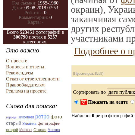
Год съемки:
1955-1960
окраин), Украи
Дата:
09.08.2018 07:53
Рейтинг:
0
заканчивая само
Комментарии:
0
Карта:
-
других республ
Всего
523451
фотографий в
участниками пр
300790
постах в
5257
категориях.
Подробнее о п
Это важно
О проекте
Вопросы и ответы
Рекомендуем
(Просмотров: 8269)
Отказ от ответственности
Правообладателям
Реклама на проекте
Сортировать по
Показать на ленте
Слова для поиска:
Найдено:
0
ретро фотографий
ретро
фото
Николаев
города
старый
фотография
Украина
Старая
Москва
старой
Москвы