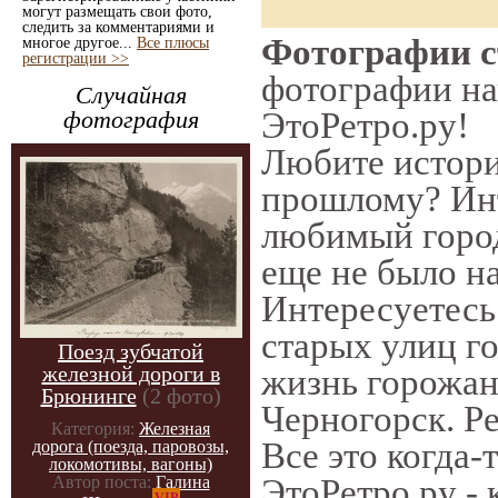
могут размещать свои фото,
следить за комментариями и
Фотографии ст
многое другое...
Все плюсы
регистрации >>
фотографии нач
Случайная
ЭтоРетро.ру!
фотография
Любите истори
прошлому? Инт
любимый город
еще не было на
Интересуетес
старых улиц г
Поезд зубчатой
железной дороги в
жизнь горожан
Брюнинге
(2 фото)
Черногорск. Ре
Категория:
Железная
Все это когда-
дорога (поезда, паровозы,
локомотивы, вагоны)
ЭтоРетро.ру -
Автор поста:
Галина