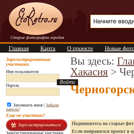
Старые фотографии городов
Главная
Карта
О проекте
Новые фот
Вы здесь:
Гла
Зарегистрированные
участники
Хакасия
> Че
Имя пользователя:
Черногорс
Пароль:
Запомнить меня |
Забыли
пароль?
Еще не участник?
Подпишитесь на старые фото
Если понравился проект в ц
Зарегистрированные участники