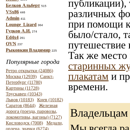
публикации),
Белков Альберт
515
различных фот
VSx86
446
Admin
411
при помощи ка
Lounge_Lizard
364
Гудков А.И.
было/стало, 
274
Ed4x4
261
путешествие 
OVN
237
Рыковкин Владимир
225
Так же место
Популярные города
старинных жу
Ретро открытки (24086)
плакатам
и пр
Москва (12939)
Санкт-
Петербург (11780)
времени.
Картины (11728)
Трускавец (10343)
Львов (10183)
Киев (10182)
Саратов (8644)
Железная
Владельцам 
дорога (поезда, паровозы,
локомотивы, вагоны) (7127)
Кисловодск (7008)
Медали,
Мы всегда ра
ордена, значки (6274)