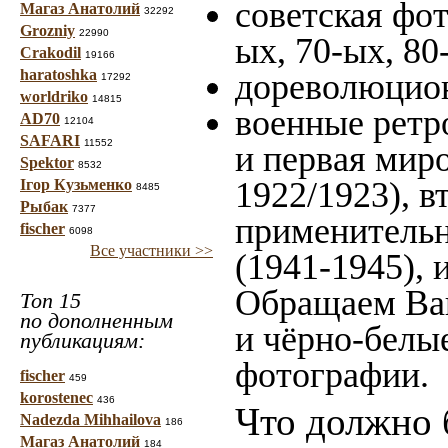
советская фот
Магаз Анатолий
32292
Grozniy
22990
ых, 70-ых, 80
Crakodil
19166
haratoshka
дореволюцион
17292
worldriko
14815
военные ретр
AD70
12104
SAFARI
11552
и первая миро
Spektor
8532
1922/1923), в
Ігор Кузьменко
8485
Рыбак
7377
применительн
fischer
6098
Все участники >>
(1941-1945),
Обращаем Ваш
Топ 15
по дополненным
и чёрно-белые
публикациям:
фотографии.
fischer
459
korostenec
436
Что должно 
Nadezda Mihhailova
186
Магаз Анатолий
184