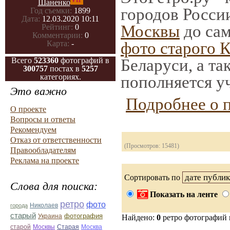
VIP
Шаненко
городов Росси
Год съемки:
1899
Дата:
12.03.2020 10:11
Москвы
до сам
Рейтинг:
0
Комментарии:
0
фото старого 
Карта:
-
Беларуси, а та
Всего
523360
фотографий в
300757
постах в
5257
категориях.
пополняется у
Это важно
Подробнее о 
О проекте
Вопросы и ответы
Рекомендуем
Отказ от ответственности
(Просмотров: 15481)
Правообладателям
Реклама на проекте
Сортировать по
Слова для поиска:
Показать на ленте
ретро
фото
Николаев
города
старый
фотография
Украина
Найдено:
0
ретро фотографий
Старая
Москва
старой
Москвы