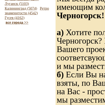
Луганск (5103)
имеющим ко
Калининград (5074)
Ретро
Черногорск!
знаменитости (4542)
Гусев (4162)
все города >>
а)
Хотите пол
Черногорск? 
Вашего проек
соответсвующ
и мы размест
б)
Если Вы на
взяты, по Ва
на Вас - прос
мы разместим