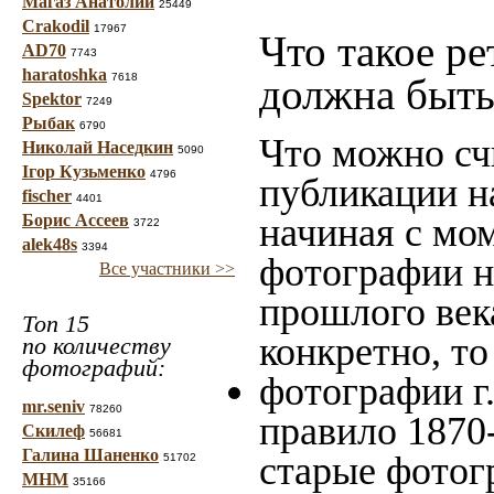
Магаз Анатолий
25449
Crakodil
17967
Что такое ре
AD70
7743
haratoshka
7618
должна быть
Spektor
7249
Рыбак
6790
Что можно сч
Николай Наседкин
5090
Ігор Кузьменко
4796
публикации н
fischer
4401
Борис Ассеев
начиная c мо
3722
alek48s
3394
фотографии на
Все участники >>
прошлого века
Топ 15
конкретно, то
по количеству
фотографий:
фотографии г.
mr.seniv
78260
правило 1870-
Скилеф
56681
Галина Шаненко
старые фотог
51702
МНМ
35166