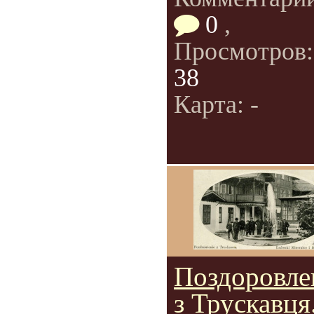
0
,
Просмотров
38
Карта: -
Поздоровле
з Трускавця