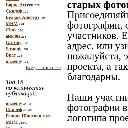
старых фото
Борис Ассеев
320
Скилеф
Присоединяйт
305
Белков Альберт
299
фотографии, 
МНМ
298
Chuk
220
участников. 
alek48s
216
Grozniy
адрес, или уз
212
Strannic
202
пожалуйста, 
Брат
198
mr.seniv
174
проекта, а та
Все участники >>
благодарны.
Топ 15
по количеству
публикаций:
Наши участни
mr.seniv
фотографии в
45211
Скилеф
40848
логотипа прое
Галина Шаненко
32703
МНМ
26542