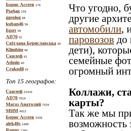
Борис Ассеев
Что угодно, б
178
Рыбак
156
другие архит
ggeolog
88
kuban46
59
автомобили
, 
Брат
56
паровозов
до 
AD70
52
Світлана Бериславська
49
дети), которы
Klimbim
48
Скилеф
семейные фот
41
Admin
40
огромный инт
Crakodil
33
Топ 15 географов:
Коллажи, ст
Скилеф
22332
AD70
7819
карты?
Магаз Анатолий
7529
Так же мы пр
МНМ
4912
Борис Ассеев
3339
возможность 
alek48s
1488
Ronny
1390