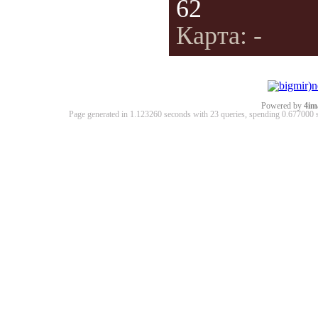
62
Карта: -
Powered by
4im
Page generated in 1.123260 seconds with 23 queries, spending 0.67700