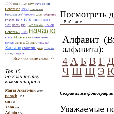
1920
годы
сквер
1934
году
1940
1950
Советская
Панорама
Посмотреть д
дом
Николаевской
стороны
общества
1914
1915
здание
Россия
биржи
вид
Собор
Успенский
1928
часть
начало
Советский
1885
Алфавит
(Вы
улицы
Московская
фотоателье
Старые
начала
Ленина
трамвай
алфавита):
Харьков
столетия
улиц
старого
склад
магазин
4
А
Б
В
Г
Все ключевые слова >>
Ч
Ш
Щ
Э
Топ 15
по количеству
комментариев:
Магаз Анатолий
2040
Сохранились фотографии 
poroch
1132
sm
865
Уважаемые по
Yana
398
Admin
334