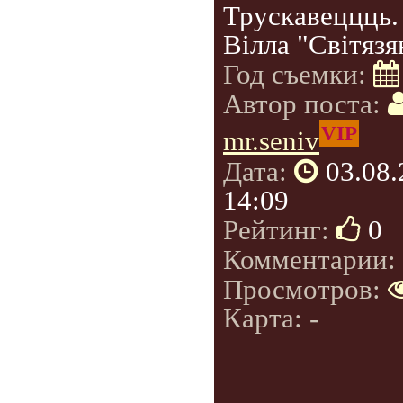
Трускавеццць.
Вілла "Світязя
Год съемки:
Автор поста:
VIP
mr.seniv
Дата:
03.08
14:09
Рейтинг:
0
Комментарии:
Просмотров:
Карта: -