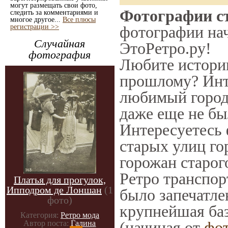
могут размещать свои фото,
Фотографии ст
следить за комментариями и
многое другое...
Все плюсы
регистрации >>
фотографии нач
Случайная
ЭтоРетро.ру!
фотография
Любите историю
прошлому? Инт
любимый город 
даже еще не бы
Интересуетесь
старых улиц го
горожан старог
Ретро транспорт
Платья для прогулок,
Ипподром де Лоншан
(1
было запечатле
фото)
крупнейшая баз
Категория:
Ретро мода
(начиная от
фо
Автор поста:
Галина