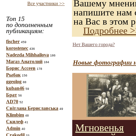
Вашему мнению,
Все участники >>
напишите нам о
Топ 15
на Вас в этом р
по дополненным
Подробнее >
публикациям:
fischer
459
Нет Вашего города?
korostenec
436
Nadezda Mihhailova
186
Новые фотографии н
Магаз Анатолий
184
Борис Ассеев
178
Рыбак
156
ggeolog
88
kuban46
59
Брат
56
AD70
52
Світлана Бериславська
49
Klimbim
48
Скилеф
41
Мгновенья
Admin
40
Crakodil
33