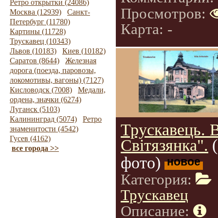
Ретро открытки (24086)
Просмотров:
Москва (12939)
Санкт-
Петербург (11780)
Карта: -
Картины (11728)
Трускавец (10343)
Львов (10183)
Киев (10182)
Саратов (8644)
Железная
дорога (поезда, паровозы,
локомотивы, вагоны) (7127)
Кисловодск (7008)
Медали,
ордена, значки (6274)
Луганск (5103)
Калининград (5074)
Ретро
Трускавець. 
знаменитости (4542)
Гусев (4162)
Світязянка".
все города >>
фото)
новое
Категория:
Трускавец
Описание: