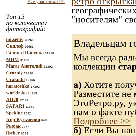
ретро открытк
Все участники >>
географических
Топ 15
"носителям" св
по количеству
фотографий:
mr.seniv
Владельцам г
78260
Скилеф
56681
Галина Шаненко
51710
Мы всегда рад
МНМ
35166
коллекции
ста
Магаз Анатолий
32292
Grozniy
22990
Crakodil
19166
а)
Хотите получ
haratoshka
17292
Разместите не 
worldriko
14815
AD70
ЭтоРетро.ру, 
12104
SAFARI
11552
нам о факте пу
Spektor
8532
Подробнее >>
Ігор Кузьменко
8485
Рыбак
б)
Если Вы нашл
7377
fischer
6098