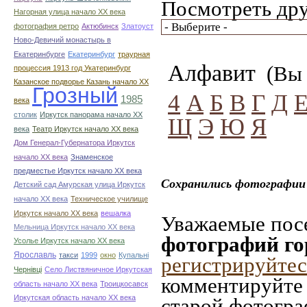
Посмотреть дру
Нагорная улица начало ХХ века
фотография ретро
Актюбинск
Златоуст
Ново-Девичий монастырь в
Екатеринбурге
Екатеринбург
траурная
Алфавит
(Вы 
процессия 1913 год Укатеринбург
Казанское подворье Казань начало ХХ
Грозный
4
А
Б
В
Г
Д
1985
века
столик
Иркутск панорама начало ХХ
Щ
Э
Ю
Я
века
Театр Иркутск начало ХХ века
Дом Генерал-Губернатора Иркутск
начало ХХ века
Знаменское
предместье Иркутск начало ХХ века
Сохранились фотографии 
Детский сад Амурская улица Иркутск
начало ХХ века
Техническое училище
Иркутск начало ХХ века
вешалка
Уважаемые посе
Мельница Иркутск начало ХХ века
фотографий го
Усолье Иркутск начало ХХ века
Ярославль
такси
1999
окно
Купальні
регистрируйтес
Чернівці
Село Листвяничное Иркутская
комментируйте 
область начало ХХ века
Троицкосавск
Иркутская область начало ХХ века
старой фотограф