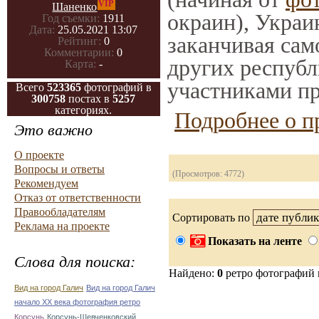
VIP
Шаненко
окраин), Украи
Год съемки:
1911
Дата:
25.05.2021 13:07
заканчивая само
Рейтинг:
0
Комментарии:
0
других республ
Карта:
-
участниками пр
Всего
523365
фотографий в
300758
постах в
5257
категориях.
Подробнее о п
Это важно
О проекте
Вопросы и ответы
(Просмотров: 4772)
Рекомендуем
Отказ от ответственности
Правообладателям
Сортировать по
Реклама на проекте
Показать на ленте
Слова для поиска:
Найдено:
0
ретро фотографий
Вид на город Галич
Вид на город Галич
начало ХХ века фотография ретро
Корсунь
Корсунь-Шевченковский