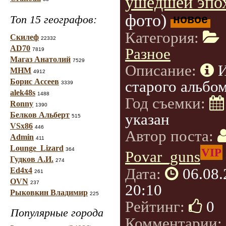
ушедшей эпо
фото)
новое
Топ 15 географов:
Категория:
Скилеф
22332
AD70
Разное
7819
Магаз Анатолий
7529
Описание:
МНМ
4912
Борис Ассеев
старого альбом
3339
alek48s
1488
Год съемки:
Ronny
1390
Белков Альберт
указан
515
VSx86
446
Автор поста:
Admin
411
Lounge_Lizard
VIP
364
Povar_guns
Гудков А.И.
274
Дата:
06.08
Ed4x4
261
OVN
237
20:10
Рыковкин Владимир
225
Рейтинг:
0
Популярные города
Комментарии: