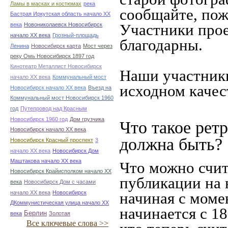
Ламы в масках и костюмах
река
сообщайте, пож
Бастрая Иркутская область начало ХХ
Участники прое
века
Новониколаевск Новосибирск
начало ХХ века
Грозный-площадь
благодарны.
Ленина
Новосибирск карта
Мост через
реку Омь Новосибирск 1897 год
Кинотеатр Металлист Новосибирск
Наши участники
начало ХХ века
Коммунальный мост
исходном качес
Новосибирск начало ХХ века
Въезд на
Коммунальный мост Новосибирск 1960
год
Путепровод над Красным
Новосибирск 1960 год
Дом грузчика
Что такое рет
Новосибирск начало ХХ века
должна быть?
Новосибирск Красный проспект
3
начало ХХ века
Новосибирск Дом
Маштакова начало ХХ века
Что можно счит
Новосибирск Крайисполком начало ХХ
публикации на 
века
Новосибирск Дом с часами
начало ХХ века
Новосибирск
начиная c моме
ДКоммунистическая улица начало ХХ
начинается с 18
Берлин
века
Золотая
Все ключевые слова >>