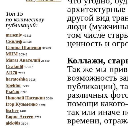
Что угодно, буд
архитектурные 
Топ 15
другой вид тра
по количеству
люди (мужчины,
публикаций:
том числе стар
mr.seniv
45211
ценность и огр
Скилеф
40848
Галина Шаненко
32703
МНМ
26542
Коллажи, стар
Магаз Анатолий
25449
Crakodil
Так же мы прив
17967
AD70
7743
возможность за
haratoshka
7618
публикации), т
Spektor
7249
Рыбак
различных фото
6790
Николай Наседкин
5090
помощи какого-л
Ігор Кузьменко
4796
так или иначе 
fischer
4401
Борис Ассеев
времени, отраж
3722
alek48s
3394