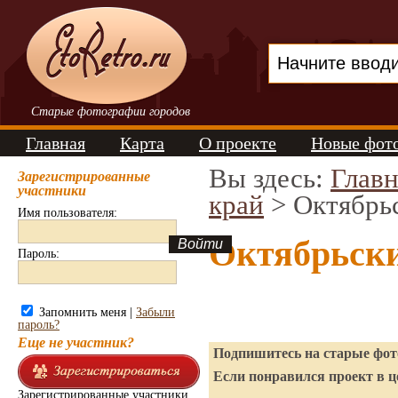
Старые фотографии городов
Главная
Карта
О проекте
Новые фот
Вы здесь:
Главн
Зарегистрированные
участники
край
> Октябрь
Имя пользователя:
Октябрьски
Пароль:
Запомнить меня |
Забыли
пароль?
Еще не участник?
Подпишитесь на старые фото
Если понравился проект в ц
Зарегистрированные участники