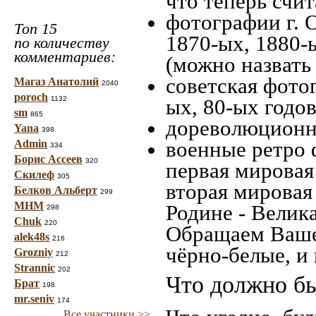
что теперь счит
фотографии г. 
Топ 15
1870-ых, 1880-ы
по количеству
комментариев:
(можно назвать
советская фотог
Магаз Анатолий
2040
poroch
1132
ых, 80-ых годов
sm
865
дореволюционна
Yana
398
военные ретро 
Admin
334
Борис Ассеев
320
первая мировая 
Скилеф
305
вторая мировая
Белков Альберт
299
МНМ
Родине - Велик
298
Chuk
220
Обращаем Ваше
alek48s
216
чёрно-белые, и
Grozniy
212
Strannic
202
Что должно бы
Брат
198
mr.seniv
174
Все участники >>