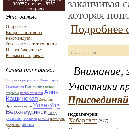
заканчивая с
300757
постах в
5257
категориях.
которая поп
Это важно
Подробнее о
О проекте
Вопросы и ответы
Рекомендуем
Отказ от ответственности
Правообладателям
(Просмотров: 36823)
Реклама на проекте
Внимание, з
Слова для поиска:
1 мировая
ретро-фото
Комиссариат
Участники пр
Земледелия
Пречистенка
ретро-
Анна
открытка
ретро-открытки
Присоединяй
Кашинская
Делегация
Улан-Удэ
Прошение к царю
Верхнеудинск
Госад.
Подкатегории:
Хабаровск
ул.Ленина.
Василево
Митино
фотограф
(577)
Добрынин
Ильинка