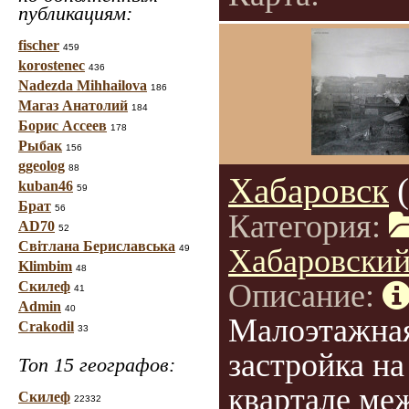
публикациям:
fischer
459
korostenec
436
Nadezda Mihhailova
186
Магаз Анатолий
184
Борис Ассеев
178
Рыбак
156
ggeolog
88
Хабаровск
kuban46
59
Брат
56
Категория:
AD70
52
Світлана Бериславська
49
Хабаровский
Klimbim
48
Описание:
Скилеф
41
Admin
40
Малоэтажная
Crakodil
33
застройка на
Топ 15 географов:
квартале ме
Скилеф
22332