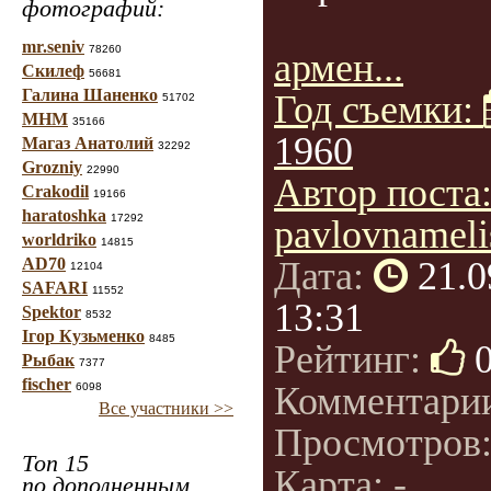
фотографий:
mr.seniv
78260
армен...
Скилеф
56681
Галина Шаненко
Год съемки:
51702
МНМ
35166
1960
Магаз Анатолий
32292
Grozniy
22990
Автор поста
Crakodil
19166
haratoshka
17292
pavlovnameli
worldriko
14815
AD70
Дата:
21.0
12104
SAFARI
11552
13:31
Spektor
8532
Ігор Кузьменко
8485
Рейтинг:
Рыбак
7377
fischer
Комментари
6098
Все участники >>
Просмотров
Топ 15
Карта: -
по дополненным