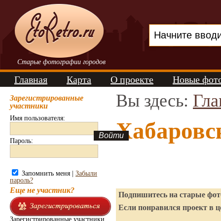
Старые фотографии городов
Главная
Карта
О проекте
Новые фот
Вы здесь:
Гла
Зарегистрированные
участники
Имя пользователя:
Хабаровс
Пароль:
Запомнить меня |
Забыли
пароль?
Еще не участник?
Подпишитесь на старые фото
Если понравился проект в ц
Зарегистрированные участники