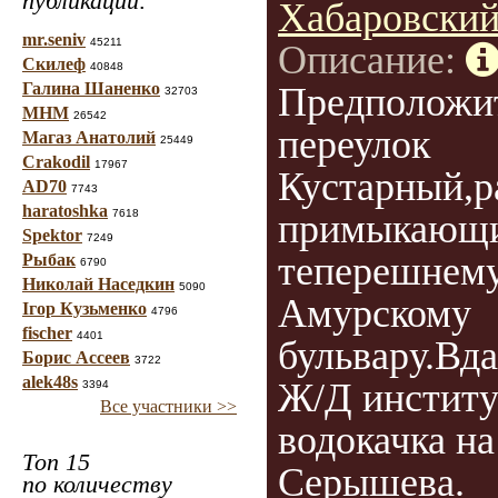
публикаций:
Хабаровский
mr.seniv
45211
Описание:
Скилеф
40848
Галина Шаненко
Предположи
32703
МНМ
26542
переулок
Магаз Анатолий
25449
Crakodil
17967
Кустарный,р
AD70
7743
haratoshka
7618
примыкающи
Spektor
7249
теперешнем
Рыбак
6790
Николай Наседкин
5090
Амурскому
Ігор Кузьменко
4796
fischer
4401
бульвару.Вд
Борис Ассеев
3722
alek48s
Ж/Д институ
3394
Все участники >>
водокачка на
Топ 15
Серышева.
по количеству