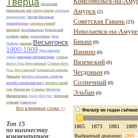
Тверца
Комсомольск-на-Аму
лесосплав
Амурск
Ивановская наб
Центр города
откртыка
(2)
авиаперелет
летчик Васильев
Советская Гавань
(23)
правобережье
солдаты первой
Николаевск-на-Амуре
мировой
фотопавильон
Купеческий
особняк
лабаз
конец19века
День
Бикин
Весьегонск
(0)
Победы
срочно!
1900-1909
Ванино
Ярославская
(0)
улица
народная обсерватория.
старые
Вяземский
(0)
фото г.Гусь-Хрустальный
Старые фото
Гусь-Хрустальный
покровская церковь
Чегдомын
(0)
Лёвшино
витебск площадь свободы
Солнечный
(0)
витебск кировский мост
витебск синий
дом
Магнитная
Станица
Магнитка
Эльбан
(0)
Магнитогорск
озеро Марупес
лодочная
станция
Главпочта
Все ключевые слова >>
Фильтр по годам съёмки
Топ 15
1865
1873
1881
1889
по количеству
комментариев:
Выбранный диапазон: