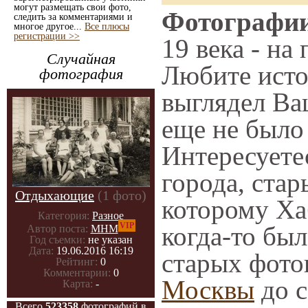
могут размещать свои фото,
Фотографии
следить за комментариями и
многое другое...
Все плюсы
регистрации >>
19 века - на
Случайная
Любите исто
фотография
выглядел Ва
еще не было 
Интересует
города, ста
Отдыхающие
(1 фото)
которому Хаб
Категория:
Разное
VIP
когда-то был
Автор поста:
МНМ
Год съемки:
не указан
Дата:
19.06.2016 16:19
старых фото
Рейтинг:
0
Комментарии:
0
Москвы
до с
Карта:
-
Всего
523358
фотографий в