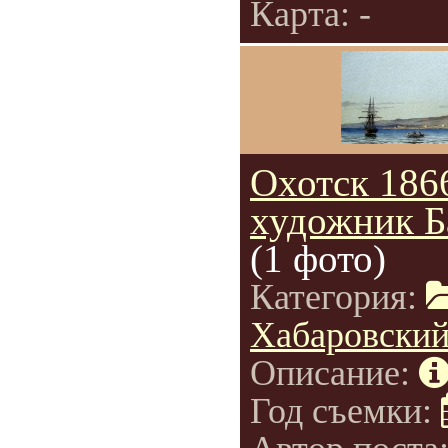
Карта: -
Охотск 186
художник Б
(1 фото)
Категория:
Хабаровский
Описание:
Год съемки: