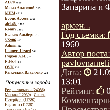
AD70
7819
Запарина и 
Магаз Анатолий
7529
МНМ
4912
Борис Ассеев
3339
армен...
alek48s
1488
Ronny
1390
Год съемки:
Белков Альберт
515
VSx86
446
1960
Admin
411
Lounge_Lizard
Автор поста
364
Гудков А.И.
274
pavlovnameli
Ed4x4
261
OVN
237
Дата:
21.0
Рыковкин Владимир
225
13:01
Популярные города
Рейтинг:
Ретро открытки (24086)
Москва (12939)
Санкт-
Комментари
Петербург (11780)
Картины (11728)
Просмотров
Трускавец (10343)