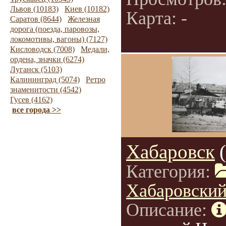
Львов (10183)
Киев (10182)
Карта: -
Саратов (8644)
Железная
дорога (поезда, паровозы,
локомотивы, вагоны) (7127)
Кисловодск (7008)
Медали,
ордена, значки (6274)
Луганск (5103)
Калининград (5074)
Ретро
знаменитости (4542)
Гусев (4162)
все города >>
Хабаровск
Категория:
Хабаровский
Описание: