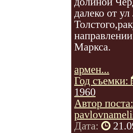
долиной Чер
далеко от ул
Толстого,рак
направлении
Маркса.
армен...
Год съемки:
1960
Автор поста
pavlovnameli
Дата:
21.0