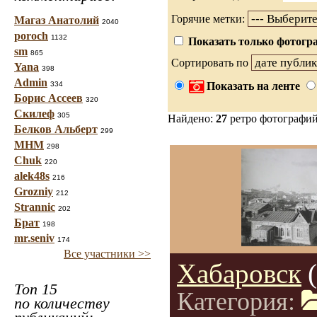
Горячие метки:
Магаз Анатолий
2040
poroch
1132
Показать только фотогра
sm
865
Сортировать по
Yana
398
Admin
334
Показать на ленте
Борис Ассеев
320
Скилеф
305
Найдено:
27
ретро фотографи
Белков Альберт
299
МНМ
298
Chuk
220
alek48s
216
Grozniy
212
Strannic
202
Брат
198
mr.seniv
174
Все участники >>
Хабаровск
Топ 15
Категория:
по количеству