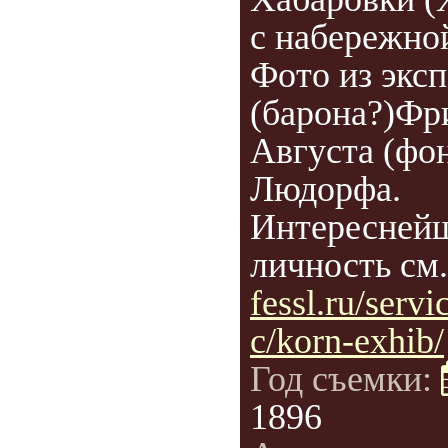
с набережно
Фото из экс
(барона?)Фр
Августа (фо
Людорфа.
Интересней
личность см
fessl.ru/servi
c/korn-exhib/
Год съемки:
1896