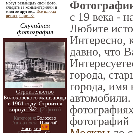
Фотографии 
могут размещать свои фото,
следить за комментариями и
многое другое...
Все плюсы
с 19 века - 
регистрации >>
Случайная
Любите исто
фотография
Интересно, 
давно, что В
Интересует
города, ста
города, имя 
Строительство
автомобили. 
Болоховского машзавода
в 1961 году. Строится
фотографиях
корпус №2.
(2 фото)
фотографий 
Категория:
Болохово
Автор поста:
Николай
VIP
Наседкин
Москвы
до с