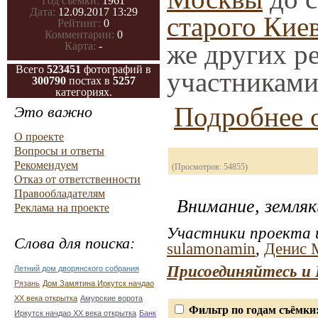
Год съемки:
1961
Дата:
12.09.2017 13:29
старого Кие
Рейтинг:
0
Комментарии:
0
же других р
Карта:
-
Всего
523451
фотографий в
участниками
300790
постах в
5257
категориях.
Подробнее о
Это важно
О проекте
Вопросы и ответы
Рекомендуем
(Просмотров: 54855)
Отказ от ответственности
Правообладателям
Внимание, земляк
Реклама на проекте
Участники проекта и
Слова для поиска:
sulamonamin
,
Денис 
Присоединяйтесь и 
Летний дом дворянского собрания
Рязань
Дом Замятина Иркутск начдао
ХХ века открытка
Амурские ворота
Фильтр по годам съёмки
Иркутск начдао ХХ века открытка
Банк