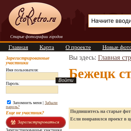
Старые фотографии городов
Главная
Карта
О проекте
Новые фот
Вы здесь:
Главная ст
Зарегистрированные
участники
Бежецк с
Имя пользователя:
Пароль:
Запомнить меня |
Забыли
пароль?
Подпишитесь на старые фото
Еще не участник?
Если понравился проект в ц
Зарегистрированные участники