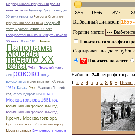
Медведниковой Иркутск начдао ХХ
века открытка
Бульвар Иркутск начдао
1855
1866
1877
18
ХХ века открытка
Часовня Спасителя
Выбранный диапазон:
Иркутск начало ХХ века
Городской
театр Иркутск начало ХХ века
Горячие метки:
Государственный банк. Иркутск начало
Показать только фотогра
ХХ века
19 век
1845
Поляки
Панорама
Москва
Сортировать по
начало ХХ
Показать на ленте
века
Губин.
Пражский
курсы
рококо
Найдено:
240
ретро фотограф
Лен
мощи
волоколамск
монастырь.нач.ХХ века.
1
2
3
4
5
6
7
8
9
»
Послед
1964 г.
Казаки
Ржев
Малюков Детский
план
сад
железнодорожники
Москва гравюра 1661 год
Кремль Москва гравюра 1661 год
Кремль Москва гравюра 1662 год
Кремль Москва гравюра
Сретенские ворота Земляного города
Москва гравюра
Внутренность Кремля