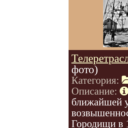
Телеретрас
фото)
Категория:
Описание:
ближайшей у
возвышеннос
Городищи в 