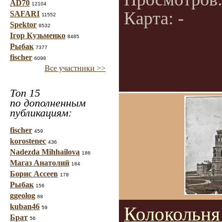
AD70
12104
Карта: -
SAFARI
11552
Spektor
8532
Ігор Кузьменко
8485
Рыбак
7377
fischer
6098
Все участники >>
Топ 15
по дополненным
публикациям:
fischer
459
korostenec
436
Nadezda Mihhailova
186
Магаз Анатолий
184
Борис Ассеев
178
Рыбак
156
ggeolog
88
kuban46
Колокольня
59
Брат
56