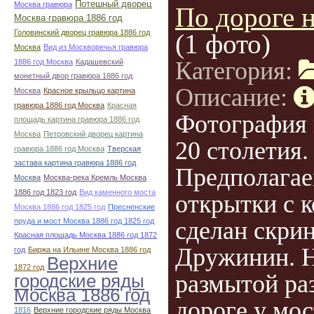
Потешный дворец
Москва гравюра
По дороге 
Москва гравюра 1886 год
Головинский дворец гравюра 1886 год
(1 фото)
Москва
Вид из Москворечья гравюра
Категория:
1886 год Москва
Кадашевский
монетный двор гравюра 1886 год
Описание:
Москва
Красное крыльцо картина
гравюра 1886 год Москва
Красная
Фотография 
площадь картина гравюра 1886 год
Москва
Петровский дворец картина
20 столетия.
гравюра 1886 год Москва
Тверская
застава картина гравюра 1886 год
Предполагае
Москва
Москва-река Кремль Москва
1886 год 1823 год
Вид каменного моста
открытки с 
Москва 1886 год 1825 год
Пресненские
пруда и мост Москва 1886 год 1825 год
сделан скри
Красная площадь Москва 1886 год 1872
Дружинин. 
год
Биржа на Ильине Москва 1886 год
Верхние
1872 год
размытой ра
городские ряды
Москва 1886 год
дороге у мос
1816
Верхние городские ряды Москва