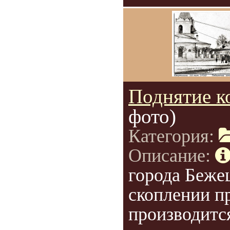
Поднятие к
фото)
Категория:
Описание:
города Беже
скоплении п
производитс