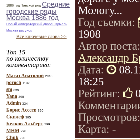
Средние
1886 год Панской ряд
Мологу...
городские ряды
Москва 1886 год
Год съемки:
Новый императорский дворец Крмель
1908
Москва рисунок
Все ключевые слова >>
Автор поста
Топ 15
Александр Б
по количеству
комментариев:
Дата:
08.1
Магаз Анатолий
2040
18:25
poroch
1132
sm
Рейтинг:
865
Yana
398
Комментари
Admin
334
Борис Ассеев
320
Просмотров
Скилеф
305
Белков Альберт
299
Карта: -
МНМ
298
Chuk
220