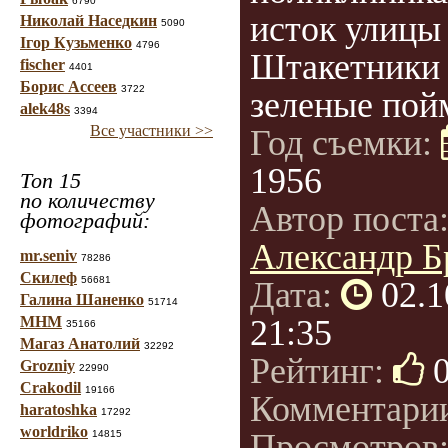
6790
исток улицы
Николай Наседкин
5090
Ігор Кузьменко
4796
Штакетники
fischer
4401
Борис Ассеев
3722
зеленые пойм
alek48s
3394
Все участники >>
Год съемки:
1956
Топ 15
по количеству
Автор поста
фотографий:
Александр Б
mr.seniv
78286
Скилеф
56681
Дата:
02.1
Галина Шаненко
51714
МНМ
21:35
35166
Магаз Анатолий
32292
Рейтинг:
Grozniy
22990
Crakodil
19166
Комментари
haratoshka
17292
worldriko
Просмотров
14815