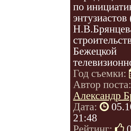
по инициати
энтузиастов 
Н.В.Брянцев
строительст
Бежецкой
телевизионно
Год съемки:
Автор поста
Александр Б
Дата:
05.1
21:48
Рейтинг: