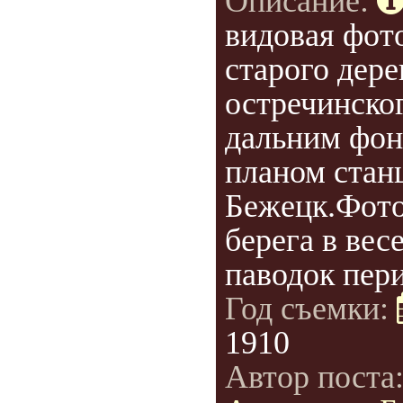
Описание:
видовая фот
старого дер
остречинског
дальним фо
планом стан
Бежецк.Фото
берега в вес
паводок пери
Год съемки:
1910
Автор поста