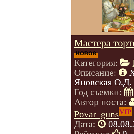
Мастера торт
новое
Категория:
Описание:
Яновская О.Д.
Год съемки:
Автор поста:
VIP
Povar_guns
Дата:
08.08.
Рейтинг:
0