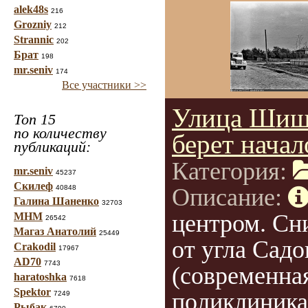
alek48s
216
Grozniy
212
Strannic
202
Брат
198
mr.seniv
174
Все участники >>
Улица Шиш
Топ 15
по количеству
берет начал
публикаций:
Категория:
mr.seniv
45237
Скилеф
40848
Описание:
Галина Шаненко
32703
центром. Сн
МНМ
26542
Магаз Анатолий
25449
от угла Сад
Crakodil
17967
AD70
7743
(современна
haratoshka
7618
Spektor
поликлиника
7249
Рыбак