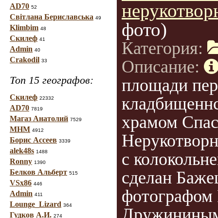
нерукотворн
AD70
52
Світлана Бериславська
49
фото)
Klimbim
48
Скилеф
41
Категория:
Admin
40
Crakodil
Описание:
33
Топ 15 географов:
площади пер
Скилеф
кладбищенн
22332
AD70
7819
храмом Спас
Магаз Анатолий
7529
МНМ
4912
Нерукотворн
Борис Ассеев
3339
alek48s
1488
с колокольн
Ronny
1390
Белков Альберт
сделан Баже
515
VSx86
446
фотографом
Admin
411
Lounge_Lizard
364
Дружининым
Гудков А.И.
274