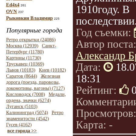
Ed4x4
1910году. В
261
OVN
237
последствии.
Рыковкин Владимир
225
Популярные города
Год съемки:
Ретро открытки (24086)
Автор поста
Москва (12939)
Санкт-
Петербург (11780)
Александр Б
Картины (11730)
Дата:
18.0
Трускавец (10369)
Львов (10183)
Киев (10182)
18:31
Саратов (8644)
Железная
дорога (поезда, паровозы,
Рейтинг:
локомотивы, вагоны) (7127)
Кисловодск (7008)
Медали,
Комментари
ордена, значки (6274)
Луганск (5103)
Просмотров
Калининград (5074)
Ретро
знаменитости (4542)
Карта: -
Гусев (4162)
все города >>