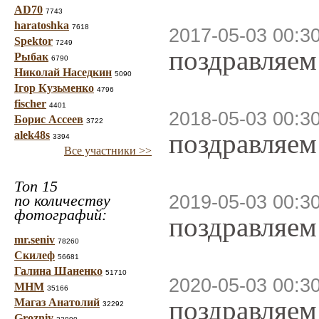
AD70
7743
haratoshka
7618
2017-05-03 00:3
Spektor
7249
поздравляем
Рыбак
6790
Николай Наседкин
5090
Ігор Кузьменко
4796
fischer
4401
2018-05-03 00:3
Борис Ассеев
3722
поздравляем
alek48s
3394
Все участники >>
Топ 15
по количеству
2019-05-03 00:3
фотографий:
поздравляем
mr.seniv
78260
Скилеф
56681
Галина Шаненко
51710
2020-05-03 00:3
МНМ
35166
поздравляем
Магаз Анатолий
32292
Grozniy