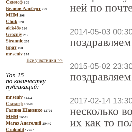
Скилеф
305
ней по почте
Белков Альберт
299
МНМ
298
Chuk
220
alek48s
216
2014-05-03 00:3
Grozniy
212
поздравляем
Strannic
202
Брат
198
mr.seniv
174
Все участники >>
2015-05-02 23:3
поздравляем
Топ 15
по количеству
публикаций:
mr.seniv
45211
2017-02-14 13:3
Скилеф
40848
несколько в
Галина Шаненко
32703
МНМ
26542
их как то по
Магаз Анатолий
25449
Crakodil
17967