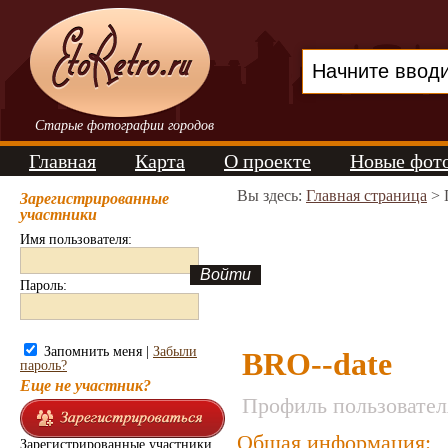
Старые фотографии городов
Главная
Карта
О проекте
Новые фот
Вы здесь:
Главная страница
> 
Зарегистрированные
участники
Имя пользователя:
Пароль:
Запомнить меня |
Забыли
BRO--date
пароль?
Еще не участник?
Профиль пользовател
Общая информация:
Зарегистрированные участники