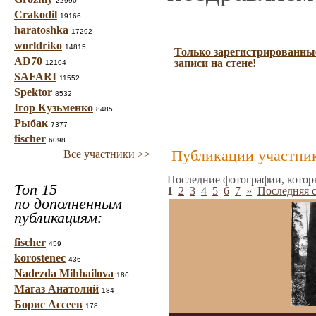
22990
Crakodil
19166
haratoshka
17292
worldriko
14815
Только зарегистрированные
AD70
записи на стене!
12104
SAFARI
11552
Spektor
8532
Ігор Кузьменко
8485
Рыбак
7377
fischer
6098
Публикации участник
Все участники >>
Последние фотографии, котор
Топ 15
1
2
3
4
5
6
7
»
Последняя 
по дополненным
публикациям:
fischer
459
korostenec
436
Nadezda Mihhailova
186
Магаз Анатолий
184
Борис Ассеев
178