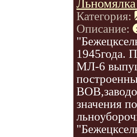
Льномялка
Категория:
Описание:
"Бежецксел
1945года. 
МЛ-6 выпу
построенны
ВОВ,заводо
значения п
льноубороч
"Бежецксел