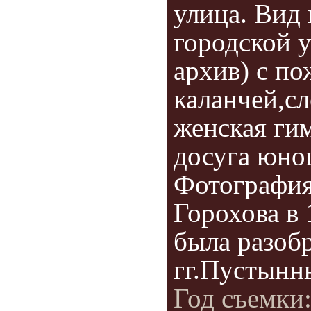
улица. Вид
городской у
архив) с п
каланчей,с
женская гим
досуга юно
Фотография
Горохова в 
была разобр
гг.Пустынны
Год съемки