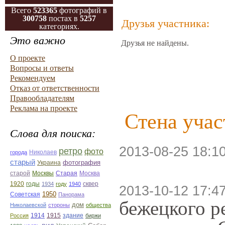
Всего
523365
фотографий в
300758
постах в
5257
Друзья участника:
категориях.
Это важно
Друзья не найдены.
О проекте
Вопросы и ответы
Рекомендуем
Отказ от ответственности
Правообладателям
Реклама на проекте
Стена учас
Слова для поиска:
2013-08-25 18:1
ретро
фото
Николаев
города
старый
фотография
Украина
Старая
Москва
старой
Москвы
1920
годы
сквер
1934
году
1940
2013-10-12 17:4
1950
Советская
Панорама
бежецкого р
дом
Николаевской
стороны
общества
1914
1915
здание
Россия
биржи