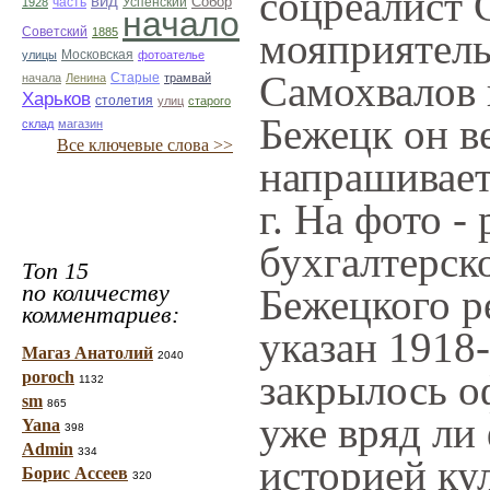
соцреалист 
вид
Собор
Успенский
1928
часть
начало
Советский
1885
мояприятель
улицы
Московская
фотоателье
Самохвалов 
Старые
начала
Ленина
трамвай
Харьков
столетия
улиц
старого
Бежецк он в
склад
магазин
Все ключевые слова >>
напрашиваетс
г. На фото -
бухгалтерск
Топ 15
по количеству
Бежецкого р
комментариев:
указан 1918
Магаз Анатолий
2040
закрылось о
poroch
1132
sm
865
уже вряд ли
Yana
398
Admin
334
историей ку
Борис Ассеев
320