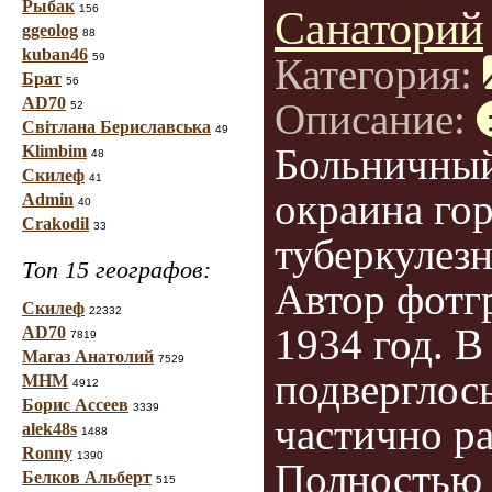
Рыбак
156
Санаторий
ggeolog
88
kuban46
59
Категория:
Брат
56
AD70
Описание:
52
Світлана Бериславська
49
Больничный
Klimbim
48
Скилеф
41
окраина гор
Admin
40
Crakodil
33
туберкулезн
Топ 15 географов:
Автор фотг
Скилеф
22332
1934 год. В
AD70
7819
Магаз Анатолий
7529
подверглос
МНМ
4912
Борис Ассеев
3339
частично р
alek48s
1488
Ronny
1390
Полностью 
Белков Альберт
515