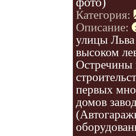
фото)
Категория:
Описание:
улицы Льва
высоком ле
Остречины 
строительст
первых мно
домов заво
(Автогараж
оборудован