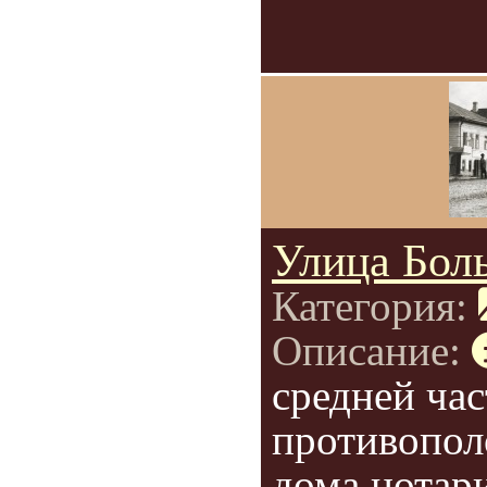
Улица Бол
Категория:
Описание:
средней ча
противопол
дома нотар