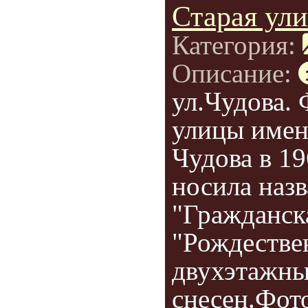
Старая ули
Категория:
Описание:
ул.Чудова.
улицы имен
Чудова в 19
носила наз
"Гражданска
"Рождествен
двухэтажны
снесен.Фот