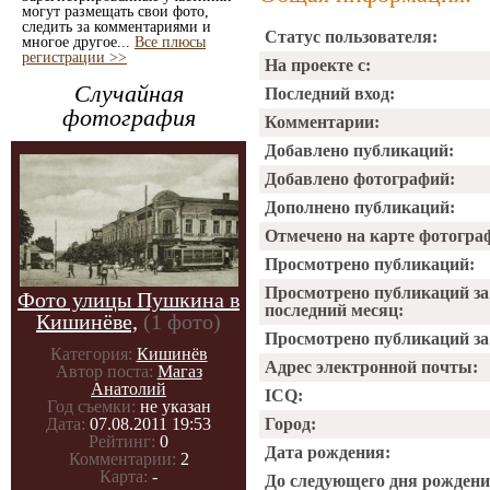
могут размещать свои фото,
следить за комментариями и
Статус пользователя:
многое другое...
Все плюсы
регистрации >>
На проекте с:
Случайная
Последний вход:
фотография
Комментарии:
Добавлено публикаций:
Добавлено фотографий:
Дополнено публикаций:
Отмечено на карте фотогра
Просмотрено публикаций:
Просмотрено публикаций за
Фото улицы Пушкина в
последний месяц:
Кишинёве,
(1 фото)
Просмотрено публикаций за 
Категория:
Кишинёв
Адрес электронной почты:
Автор поста:
Магаз
Анатолий
ICQ:
Год съемки:
не указан
Дата:
07.08.2011 19:53
Город:
Рейтинг:
0
Дата рождения:
Комментарии:
2
Карта:
-
До следующего дня рождени