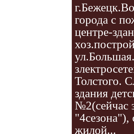
г.Бежецк.В
города с п
центре-зда
хоз.построй
ул.Большая
злектросете
Толстого. С
здания детс
№2(сейчас 
"4сезона"),
жилой...