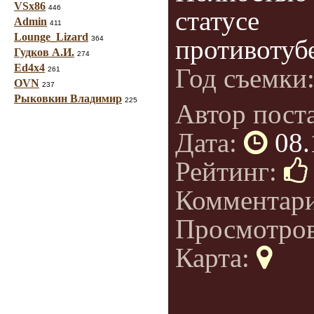
VSx86
446
статусе
Admin
411
Lounge_Lizard
364
противотубе
Гудков А.И.
274
Ed4x4
Год съемки
261
OVN
237
Рыковкин Владимир
225
Автор пост
Дата:
08.
Рейтинг:
Комментар
Просмотро
Карта: