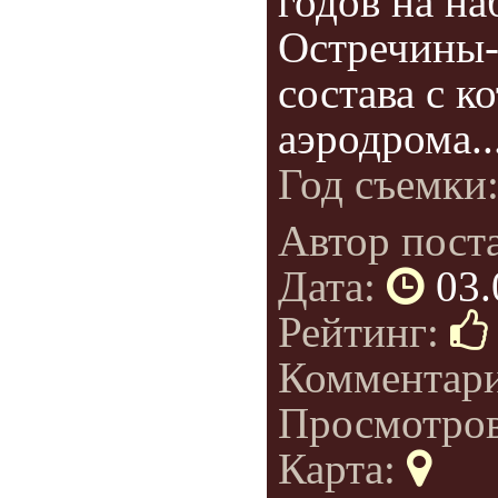
годов на н
Остречины-
состава с к
аэродрома..
Год съемки
Автор пост
Дата:
03.
Рейтинг:
Комментар
Просмотро
Карта: