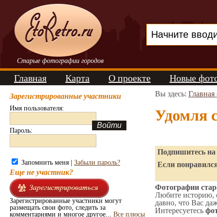
Старые фотографии городов
Главная
Карта
О проекте
Новые фот
Вы здесь:
Главная
Зарегистрированные участники
Имя пользователя:
Удомля 
Пароль:
Подпишитесь на 
Запомнить меня |
Забыли пароль?
Если понравился
Еще не участник?
Фотографии старо
Любите историю, 
Зарегистрированные участники могут
давно, что Вас да
размещать свои фото, следить за
Интересуетесь
фот
комментариями и многое другое...
Все плюсы