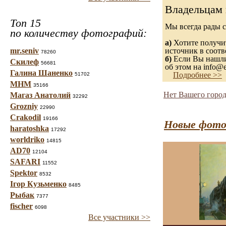
Владельцам 
Топ 15
Мы всегда рады 
по количеству фотографий:
а)
Хотите получит
mr.seniv
источник в соот
78260
б)
Если Вы нашли 
Скилеф
56681
об этом на info@e
Галина Шаненко
Подробнее >>
51702
МНМ
35166
Нет Вашего город
Магаз Анатолий
32292
Grozniy
22990
Crakodil
19166
Новые фото
haratoshka
17292
worldriko
14815
AD70
12104
SAFARI
11552
Spektor
8532
Ігор Кузьменко
8485
Рыбак
7377
fischer
6098
Все участники >>