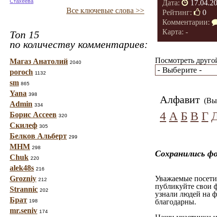
Стахеева
Дата:
17.04.2
Все ключевые слова >>
Рейтинг:
0
Комментарии:
Карта: -
Топ 15
по количеству комментариев:
Посмотреть другой
Магаз Анатолий
2040
poroch
1132
sm
865
Yana
398
Алфавит
(Вы 
Admin
334
4
А
Б
В
Г
Борис Ассеев
320
Скилеф
305
Белков Альберт
299
МНМ
298
Сохранились ф
Chuk
220
alek48s
216
Grozniy
Уважаемые посетит
212
публикуйте свои ф
Strannic
202
узнали людей на ф
Брат
благодарны.
198
mr.seniv
174