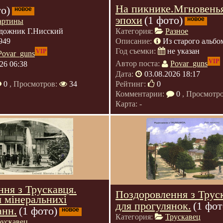
На пикнике.Мгновень
то)
новое
эпохи
(1 фото)
новое
артины
дожник Г.Нисский
Категория:
Разное
949
Описание:
Из старого альбо
Год съемки:
не указан
VIP
Povar_guns
VIP
26 06:38
Автор поста:
Povar_guns
Дата:
03.08.2026 18:17
0
, Просмотров:
34
Рейтинг:
0
Комментарии:
0
, Просмотр
Карта: -
ня з Трускавця.
Поздоровлення з Трус
 мінеральнихі
для прогулянок.
(1 фот
анн.
(1 фото)
новое
Категория:
Трускавец
рускавец