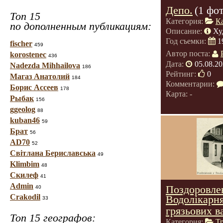
Депо.
(1 фо
Топ 15
Категория:
К
по дополненным публикациям:
Описание:
Ху
Год съемки:
1
fischer
459
Автор поста:
korostenec
436
Дата:
05.08.20
Nadezda Mihhailova
186
Рейтинг:
0
Магаз Анатолий
184
Комментарии:
Борис Ассеев
178
Карта: -
Рыбак
156
ggeolog
88
kuban46
59
Брат
56
AD70
52
Світлана Бериславська
49
Klimbim
48
Скилеф
41
Admin
Поздоровлен
40
Crakodil
Водолікарня
33
грязьових в
Топ 15 географов:
Категория:
Т