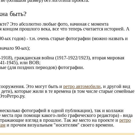
е (большой размер) без логотипа проекта.
жна быть?
кте? Это абсолютно любые фото, начиная c момента
 концом прошлого века, все что теперь считается историей. А
0-ых годов) - т.н. очень старые фотографии (можно назвать и
 начало 90-ых);
1918), гражданская война (1917-1922/1923), вторая мировая
941-1945), или ВОВ;
ые (для поздних периодов) фотографии.
 сооружения. Это могут быть и
ретро автомобили
, и другой вид
ети), которые жили в те времена (в том числе старые семейные
ЭтоРетро.ру.
несколько фотографий в одной публикации), так и коллажи
 места при помощи какого-либо графического редактора) - вида
отражающие взгляд в прошлое. Так же место на проекте и
ретро
там
и прочим визуальным "носителям" своего времени.