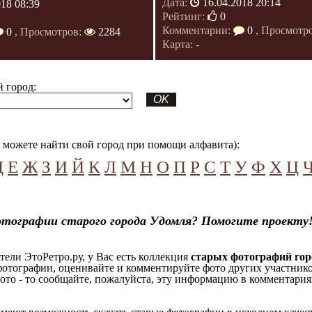
Дата:
16.04.2018 20:14
018 08:39
Рейтинг:
0
Комментарии:
0
, Просмотр
0
, Просмотров:
2284
Карта: -
 город:
можете найти свой город при помощи алфавита):
Д
Е
Ж
З
И
Й
К
Л
М
Н
О
П
Р
С
Т
У
Ф
Х
Ц
отографии старого города Удомля? Помогите проекту
ели ЭтоРетро.ру, у Вас есть коллекция
старых фотографий гор
отографии, оценивайте и комментируйте фото других участников
ото - то сообщайте, пожалуйста, эту информацию в комментариях