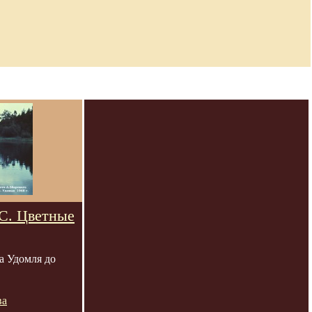
С. Цветные
а Удомля до
ва