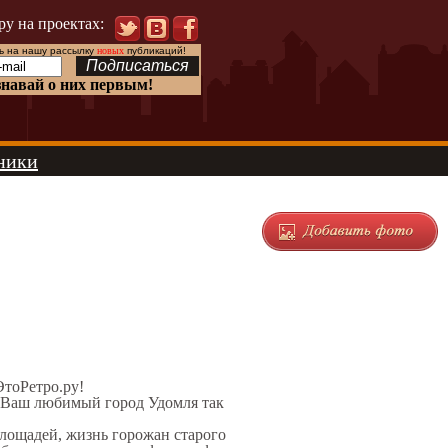
ру на проектах:
 на нашу рассылку
новых
публикаций!
знавай о них первым!
ники
ЭтоРетро.ру!
л Ваш любимый город Удомля так
площадей, жизнь горожан старого