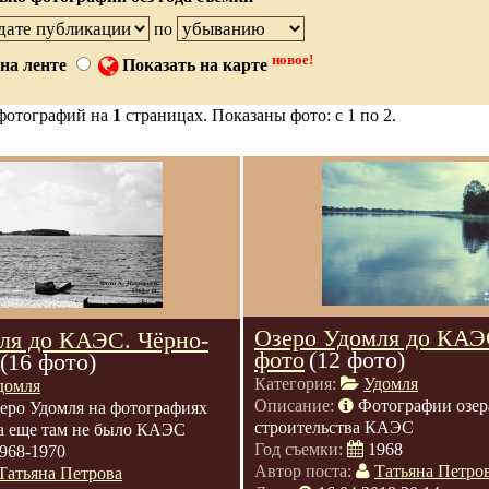
по
новое!
на ленте
Показать на карте
фотографий на
1
страницах. Показаны фото: с 1 по 2.
Озеро Удомля до КАЭ
ля до КАЭС. Чёрно-
фото
(12 фото)
(16 фото)
Категория:
Удомля
домля
Описание:
Фотографии озер
еро Удомля на фотографиях
строительства КАЭС
гда еще там не было КАЭС
Год съемки:
1968
968-1970
Автор поста:
Татьяна Петро
Татьяна Петрова