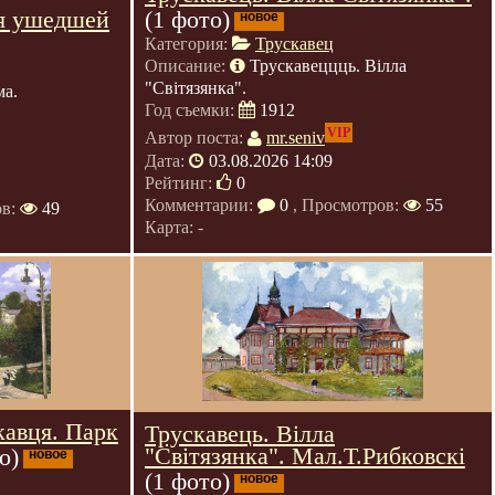
я ушедшей
(1 фото)
новое
Категория:
Трускавец
Описание:
Трускавеццць. Вілла
"Світязянка".
ма.
Год съемки:
1912
VIP
Автор поста:
mr.seniv
Дата:
03.08.2026 14:09
Рейтинг:
0
Комментарии:
0
, Просмотров:
55
ов:
49
Карта: -
кавця. Парк
Трускавець. Вілла
"Світязянка". Мал.Т.Рибковскі
о)
новое
(1 фото)
новое