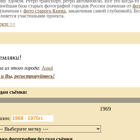
ому Удомля. Ретро транспорт, ретро автомобили. Все это когда-т
пнейшая база старых фотографий городов России (начиная от
фо
(начиная с
фото старого Киева
, заканчивая самой глубинкой), Бе
лняется участниками проекта.
екте >>
емляки!
а из этого города:
Assol
и Вы, регистрируйтесь!
дам съёмки:
1969
азон:
ько фотографии без года съёмки