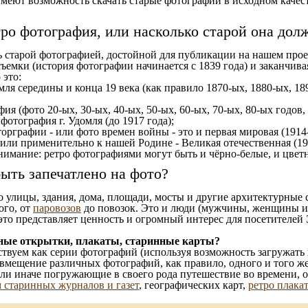
еют возможность скачать старые фотографии в исходном качеств
тро фотография, или насколько старой она дол
ь старой фотографией, достойной для публикации на нашем прое
ъемки (история фотографии начинается с 1839 года) и заканчивая
 это:
мля середины и конца 19 века (как правило 1870-ых, 1880-ых, 189
ия (фото 20-ых, 30-ых, 40-ых, 50-ых, 60-ых, 70-ых, 80-ых годов,
отография г. Удомля (до 1917 года);
орграфии - или фото времен войны - это и первая мировая (1914-
 или применительно к нашей Родине - Великая отечественная (1
имание: ретро фотографиями могут быть и чёрно-белые, и цветн
ыть запечатлено на фото?
то улицы, здания, дома, площади, мосты и другие архитектурные
ого, от
паровозов
до повозок. Это и люди (мужчины, женщины и д
это представляет ценность и огромный интерес для посетителей 
ные открытки, плакаты, старинные карты?
твуем как серии фотографий (используя возможность загружать 
вмещение различных фотографий, как правило, одного и того же
 или иначе погружающие в своего рода путешествие во времени, 
 старинных журналов и газет
, географических карт,
ретро плака