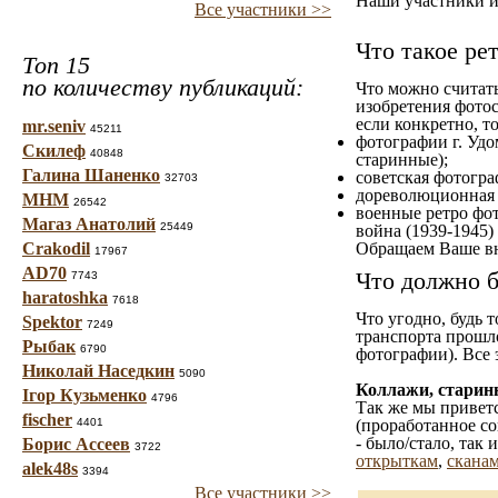
Наши участники им
Все участники >>
Что такое ре
Топ 15
по количеству публикаций:
Что можно считат
изобретения фотос
если конкретно, то
mr.seniv
45211
фотографии г. Удо
Скилеф
40848
старинные);
Галина Шаненко
советская фотограф
32703
дореволюционная ф
МНМ
26542
военные ретро фот
Магаз Анатолий
25449
война (1939-1945)
Crakodil
Обращаем Ваше вн
17967
AD70
Что должно б
7743
haratoshka
7618
Что угодно, будь 
Spektor
7249
транспорта прошл
Рыбак
6790
фотографии). Все 
Николай Наседкин
5090
Коллажи, старин
Ігор Кузьменко
4796
Так же мы приветс
fischer
4401
(проработанное со
- было/стало, так
Борис Ассеев
3722
открыткам
,
сканам
alek48s
3394
Все участники >>