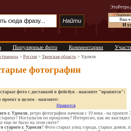
ЭтоРетро.
(!)
Подпишись
И у
о
Популярные фото
Комментарии
Участ
 страница
>
Россия
>
Тверская область
> Удомля
старые фотографии
старые фото с доставкой в фейсбук - нажмите "нравится":
 проект в целом - нажмите:
Нравится
го г. Удомля
, ретро фотографии начиная с 19 века - на проекте 
старину? Ностальгия по прошлому? Интересно, как же выгляде
же еще не было на этом свете?
о старого г. Удомля
? Фото старых улиц города, старых домов, 