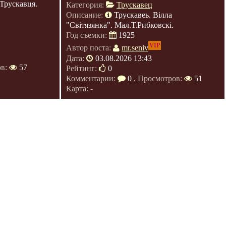
Трускавця.
Категория:
Трускавец
Описание:
Трускавеь. Вілла
"Світязянка". Мал.Т.Рибковскі.
Год съемки:
1925
VIP
Автор поста:
mr.seniv
Дата:
03.08.2026 13:43
ов:
57
Рейтинг:
0
Комментарии:
0
, Просмотров:
51
Карта: -