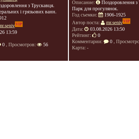
Описание:
Поздоровлення з 
здоровлення з Трускавця.
Парк для прогулянок.
еральних і грязьових ванн.
Год съемки:
1906-1925
912
VIP
Автор поста:
mr.seniv
VIP
mr.seniv
Дата:
03.08.2026 13:50
26 13:59
Рейтинг:
0
Комментарии:
0
, Просмотр
0
, Просмотров:
56
Карта: -