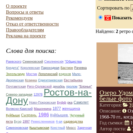
О проекте
Сортировать по
Вопросы и ответы
Показать 
Рекомендуем
Отказ от ответственности
Правообладателям
Найдено:
2
ретро 
Реклама на проекте
Слова для поиска:
Раевского
Семеновский
Смолненскія
"Общества
Кредита"
Королевская
Пароходная
Бастион
Рачевка
Энгельгарду
Мостик
Лопатинский
вздохов
Мало-
Дворянская
Козинка
Одигитриевская
Евстафьева
Почтамтская
Риго-Орловской
декабрь
пролом
"Блонье"
Ростов-на-
Озеро Удом
Северо-западная
12978
белые фото
Дону
Самолет
Ново-Покровская
Буфф
рка
Категория:
У
1877
женщина
Волжско-Камский
Машонкина
Описание:
Оз
1986
Сызрань.
Куйбышев.
Куйбыше
Чугунный
1968-70 гг., ко
яхта
Буэр
1997
Ремесленников
4-ая
садоводства
Год съемки:
1
Симеоновская
Кыштымская
Констный
Миасс
Заречная
Автор поста: