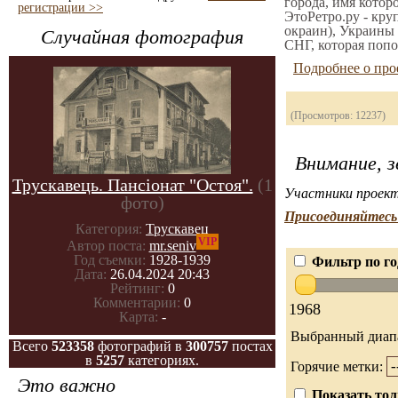
города, имя котор
регистрации >>
ЭтоРетро.ру - кру
окраин), Украины 
Случайная фотография
СНГ, которая попо
Подробнее о про
(Просмотров: 12237)
Внимание, з
Трускавець. Пансіонат "Остоя".
(1
Участники проект
фото)
Присоединяйтесь 
Категория:
Трускавец
VIP
Автор поста:
mr.seniv
Год съемки:
1928-1939
Фильтр по го
Дата:
26.04.2024 20:43
Рейтинг:
0
Комментарии:
0
1968
Карта:
-
Выбранный диап
Всего
523358
фотографий в
300757
постах
в
5257
категориях.
Горячие метки:
Это важно
Показать тол