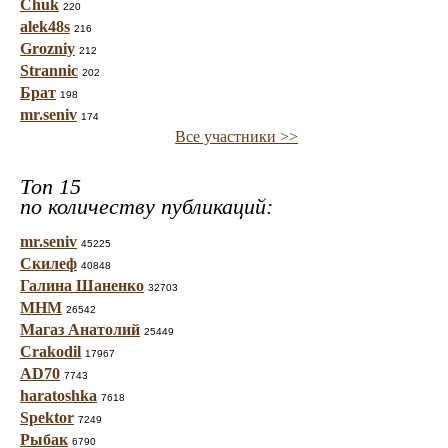
Chuk
220
alek48s
216
Grozniy
212
Strannic
202
Брат
198
mr.seniv
174
Все участники >>
Топ 15
по количеству публикаций:
mr.seniv
45225
Скилеф
40848
Галина Шаненко
32703
МНМ
26542
Магаз Анатолий
25449
Crakodil
17967
AD70
7743
haratoshka
7618
Spektor
7249
Рыбак
6790