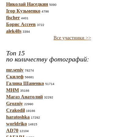
Николай Наседкин
5090
Ігор Кузьменко
4796
fischer
4401
Борис Ассеев
3722
alek48s
3394
Все участники >>
Топ 15
по количеству фотографий:
mr.seniv
78274
Скилеф
56681
Галина Шаненко
51714
МНМ
35166
Магаз Анатолий
32292
Grozniy
22990
Crakodil
19166
haratoshka
17292
worldriko
14815
AD70
12104