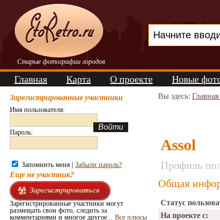
Старые фотографии городов
Главная
Карта
О проекте
Новые фот
Вы здесь:
Главная
Зарегистрированные участники
Имя пользователя:
Пароль:
Assol
Профиль пол
Запомнить меня |
Забыли пароль?
Еще не участник?
Общая инфор
Статус пользова
Зарегистрированные участники могут
размещать свои фото, следить за
На проекте с:
комментариями и многое другое...
Все плюсы