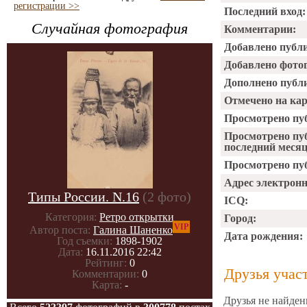
регистрации >>
Последний вход:
Случайная фотография
Комментарии:
Добавлено публ
Добавлено фото
Дополнено публ
Отмечено на ка
Просмотрено пу
Просмотрено пу
последний месяц
Просмотрено пуб
Адрес электрон
Типы России. N.16
(2 фото)
ICQ:
Категория:
Ретро открытки
Город:
VIP
Автор поста:
Галина Шаненко
Дата рождения:
Год съемки:
1898-1902
Дата:
16.11.2016 22:42
Рейтинг:
0
Друзья учас
Комментарии:
0
Карта:
-
Друзья не найден