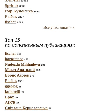
SAFARI
11552
Spektor
8532
Ігор Кузьменко
8485
Рыбак
7377
fischer
6098
Все участники >>
Топ 15
по дополненным публикациям:
fischer
459
korostenec
436
Nadezda Mihhailova
186
Магаз Анатолий
184
Борис Ассеев
178
Рыбак
156
ggeolog
88
kuban46
59
Брат
56
AD70
52
Світлана Бериславська
49