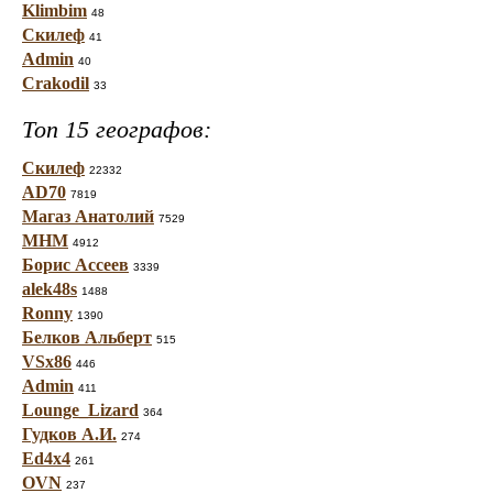
Klimbim
48
Скилеф
41
Admin
40
Crakodil
33
Топ 15 географов:
Скилеф
22332
AD70
7819
Магаз Анатолий
7529
МНМ
4912
Борис Ассеев
3339
alek48s
1488
Ronny
1390
Белков Альберт
515
VSx86
446
Admin
411
Lounge_Lizard
364
Гудков А.И.
274
Ed4x4
261
OVN
237