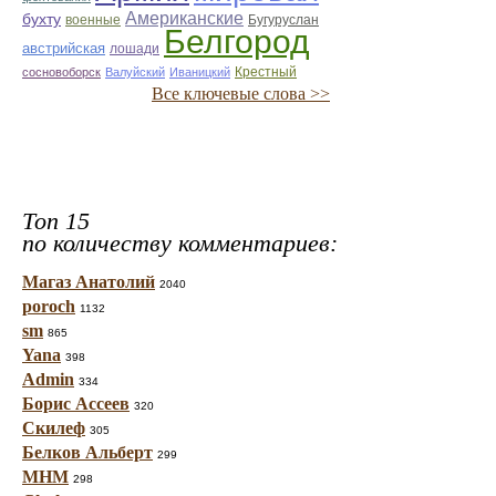
Американские
бухту
военные
Бугуруслан
Белгород
австрийская
лошади
Крестный
сосновоборск
Валуйский
Иваницкий
Все ключевые слова >>
Топ 15
по количеству комментариев:
Магаз Анатолий
2040
poroch
1132
sm
865
Yana
398
Admin
334
Борис Ассеев
320
Скилеф
305
Белков Альберт
299
МНМ
298