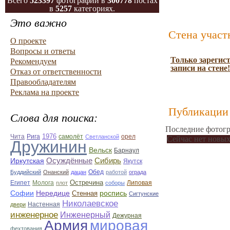
Всего
523397
фотографий в
300778
постах
в
5257
категориях.
Это важно
Стена участ
О проекте
Вопросы и ответы
Только зарегис
Рекомендуем
записи на стене!
Отказ от ответственности
Правообладателям
Реклама на проекте
Публикации 
Слова для поиска:
Последние фотогр
1976
Чита
Рига
самолёт
орел
Светланской
Сейчас нет новых
Дружинин
Вельск
Барнаул
Осуждённые
Сибирь
Иркутская
Якутск
Обед
Буддийский
Онанский
дацан
работой
ограда
Остречина
Египет
Молога
Липовая
плот
соборы
Софии
Нередице
роспись
Стенная
Сигтунские
Николаевское
Настенная
двери
инженерное
Инженерный
Дежурная
Армия
мировая
фехтования