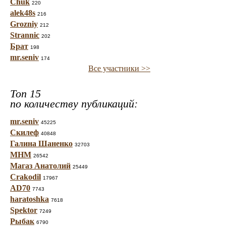
Chuk
220
alek48s
216
Grozniy
212
Strannic
202
Брат
198
mr.seniv
174
Все участники >>
Топ 15
по количеству публикаций:
mr.seniv
45225
Скилеф
40848
Галина Шаненко
32703
МНМ
26542
Магаз Анатолий
25449
Crakodil
17967
AD70
7743
haratoshka
7618
Spektor
7249
Рыбак
6790