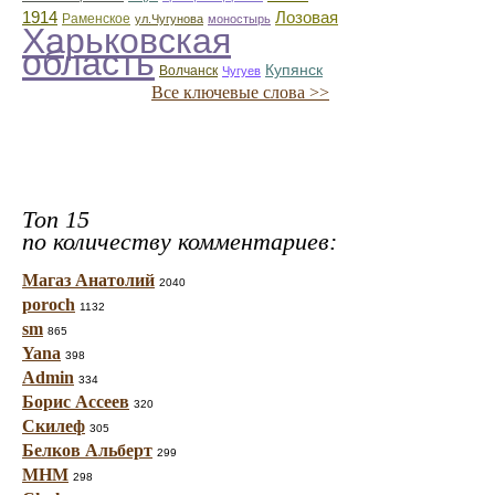
1914
Лозовая
Раменское
ул.Чугунова
моностырь
Харьковская
область
Купянск
Волчанск
Чугуев
Все ключевые слова >>
Топ 15
по количеству комментариев:
Магаз Анатолий
2040
poroch
1132
sm
865
Yana
398
Admin
334
Борис Ассеев
320
Скилеф
305
Белков Альберт
299
МНМ
298