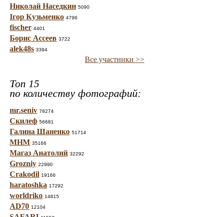
Николай Наседкин
5090
Ігор Кузьменко
4796
fischer
4401
Борис Ассеев
3722
alek48s
3394
Все участники >>
Топ 15
по количеству фотографий:
mr.seniv
78274
Скилеф
56681
Галина Шаненко
51714
МНМ
35166
Магаз Анатолий
32292
Grozniy
22990
Crakodil
19166
haratoshka
17292
worldriko
14815
AD70
12104
SAFARI