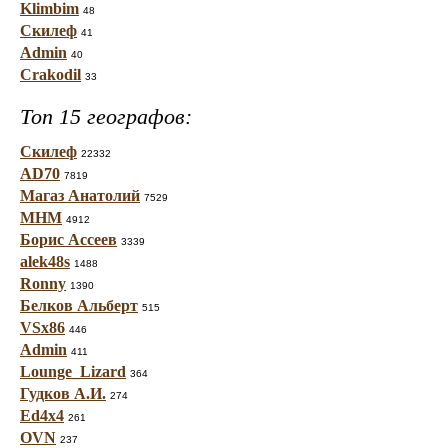
Klimbim
48
Скилеф
41
Admin
40
Crakodil
33
Топ 15 географов:
Скилеф
22332
AD70
7819
Магаз Анатолий
7529
МНМ
4912
Борис Ассеев
3339
alek48s
1488
Ronny
1390
Белков Альберт
515
VSx86
446
Admin
411
Lounge_Lizard
364
Гудков А.И.
274
Ed4x4
261
OVN
237