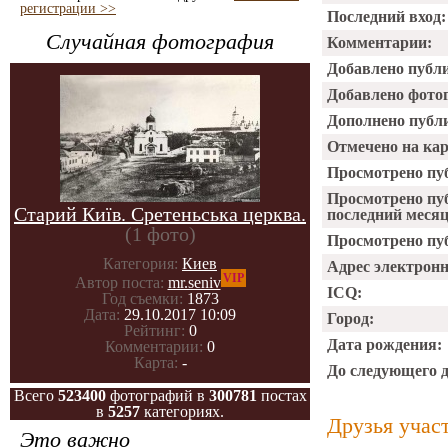
регистрации >>
Последний вход:
Случайная фотография
Комментарии:
Добавлено публ
Добавлено фото
Дополнено публ
Отмечено на ка
Просмотрено пу
Просмотрено пу
Старий Київ. Сретеньська церква.
последний месяц
(1 фото)
Просмотрено пуб
Категория:
Киев
Адрес электрон
VIP
Автор поста:
mr.seniv
ICQ:
Год съемки:
1873
Дата:
29.10.2017 10:09
Город:
Рейтинг:
0
Дата рождения:
Комментарии:
0
Карта:
-
До следующего 
Всего
523400
фотографий в
300781
постах
в
5257
категориях.
Друзья учас
Это важно