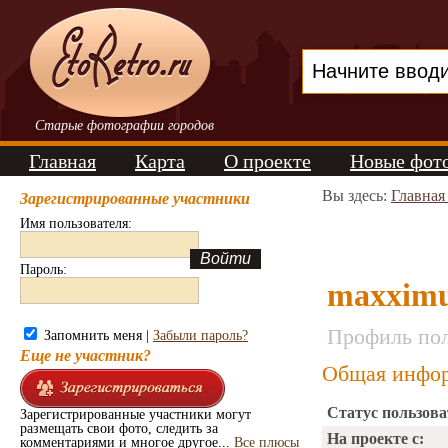
Старые фотографии городов
Главная
Карта
О проекте
Новые фот
Вы здесь:
Главная
Зарегистрированные участники
Имя пользователя:
Пароль:
maxxim
Профиль пол
Запомнить меня |
Забыли пароль?
Еще не участник?
Общая инфор
Статус пользова
Зарегистрированные участники могут
размещать свои фото, следить за
На проекте с:
комментариями и многое другое...
Все плюсы