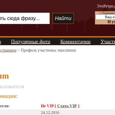
ЭтоРетро.
(!)
Подпишись
И у
о
Популярные фото
Комментарии
Участ
 страница
> Профиль участника: maxximum
um
ьзователя
мация:
теля:
Не VIP [
Стать VIP
]
24.12.2016