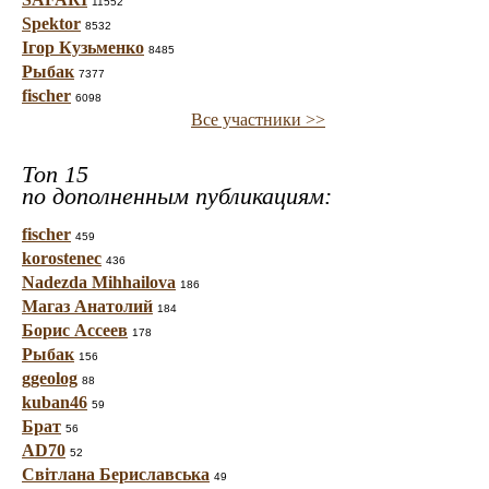
11552
Spektor
8532
Ігор Кузьменко
8485
Рыбак
7377
fischer
6098
Все участники >>
Топ 15
по дополненным публикациям:
fischer
459
korostenec
436
Nadezda Mihhailova
186
Магаз Анатолий
184
Борис Ассеев
178
Рыбак
156
ggeolog
88
kuban46
59
Брат
56
AD70
52
Світлана Бериславська
49