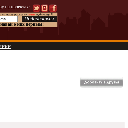
ру на проектах:
 на нашу рассылку
новых
публикаций!
знавай о них первым!
ники