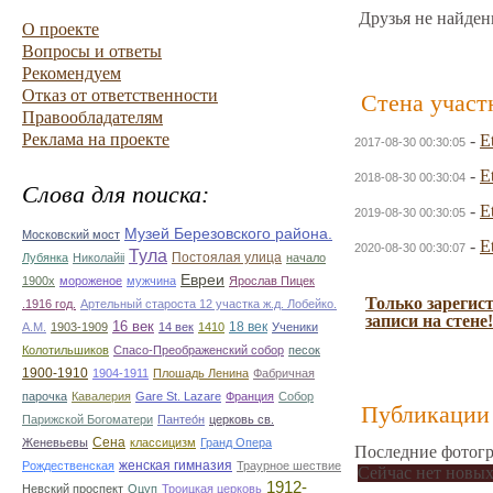
Друзья не найден
О проекте
Вопросы и ответы
Рекомендуем
Отказ от ответственности
Стена участ
Правообладателям
Реклама на проекте
-
E
2017-08-30 00:30:05
-
E
2018-08-30 00:30:04
Слова для поиска:
-
E
2019-08-30 00:30:05
Музей Березовского района.
Московский мост
-
E
2020-08-30 00:30:07
Тула
Постоялая улица
Лубянка
Николайii
начало
Евреи
1900х
мороженое
мужчина
Ярослав Пицек
Только зарегис
.1916 год.
Артельный староста 12 участка ж.д. Лобейко.
записи на стене!
16 век
18 век
А.М.
1903-1909
14 век
1410
Ученики
Колотильшиков
Спасо-Преображенский собор
песок
1900-1910
1904-1911
Плошадь Ленина
Фабричная
парочка
Кавалерия
Gare St. Lazare
Франция
Собор
Публикации 
Парижской Богоматери
Пантео́н
церковь св.
Сена
Женевьевы
классицизм
Гранд Опера
Последние фотогр
женская гимназия
Рождественская
Траурное шествие
Сейчас нет новых
1912-
Невский проспект
Оцуп
Троицкая церковь