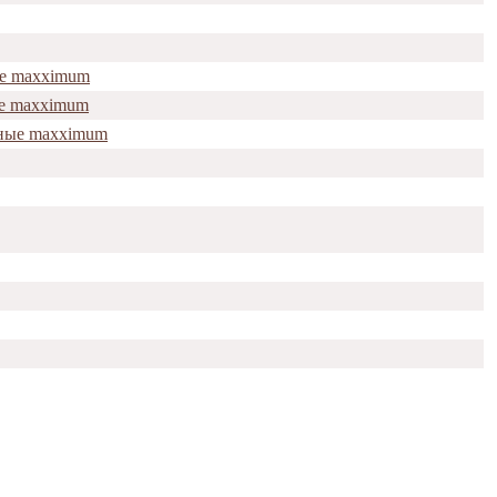
ые maxximum
ые maxximum
нные maxximum