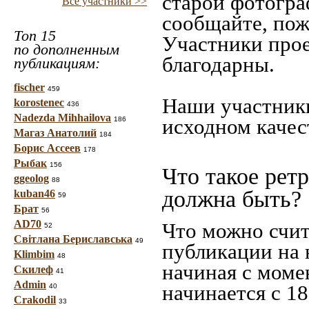
старой фотограф
Все участники >>
сообщайте, пож
Топ 15
Участники прое
по дополненным
благодарны.
публикациям:
fischer
459
Наши участники
korostenec
436
Nadezda Mihhailova
исходном качес
186
Магаз Анатолий
184
Борис Ассеев
178
Рыбак
156
Что такое рет
ggeolog
88
должна быть?
kuban46
59
Брат
56
AD70
Что можно счит
52
Світлана Бериславська
49
публикации на 
Klimbim
48
начиная c моме
Скилеф
41
Admin
начинается с 18
40
Crakodil
33