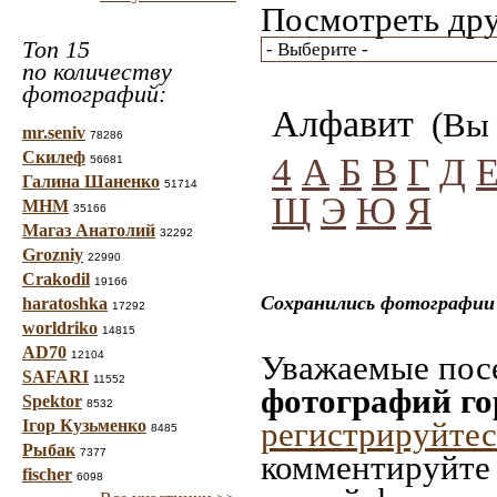
Посмотреть дру
Топ 15
по количеству
фотографий:
Алфавит
(Вы 
mr.seniv
78286
Скилеф
4
А
Б
В
Г
Д
56681
Галина Шаненко
51714
Щ
Э
Ю
Я
МНМ
35166
Магаз Анатолий
32292
Grozniy
22990
Crakodil
19166
Сохранились фотографии 
haratoshka
17292
worldriko
14815
AD70
12104
Уважаемые посе
SAFARI
11552
фотографий го
Spektor
8532
регистрируйтес
Ігор Кузьменко
8485
Рыбак
7377
комментируйте 
fischer
6098