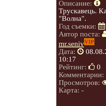
Описание:
Трускавець. К
"Волна".
Год съемки:
Автор поста:
VIP
mr.seniv
Дата:
08.08
10:17
Рейтинг:
0
Комментарии:
Просмотров:
Карта: -