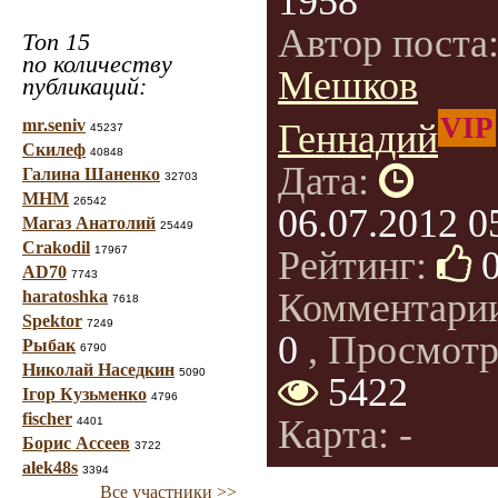
1958
Автор поста
Топ 15
по количеству
Мешков
публикаций:
VIP
mr.seniv
Геннадий
45237
Скилеф
40848
Дата:
Галина Шаненко
32703
МНМ
26542
06.07.2012 0
Магаз Анатолий
25449
Crakodil
17967
Рейтинг:
AD70
7743
Комментари
haratoshka
7618
Spektor
7249
0
, Просмотр
Рыбак
6790
Николай Наседкин
5090
5422
Ігор Кузьменко
4796
fischer
Карта: -
4401
Борис Ассеев
3722
alek48s
3394
Все участники >>