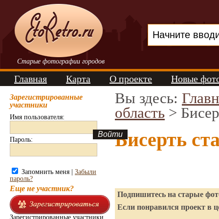
Старые фотографии городов
Главная
Карта
О проекте
Новые фот
Вы здесь:
Главн
Зарегистрированные
участники
область
> Бисер
Имя пользователя:
Бисерть ст
Пароль:
Запомнить меня |
Забыли
пароль?
Еще не участник?
Подпишитесь на старые фото
Если понравился проект в ц
Зарегистрированные участники