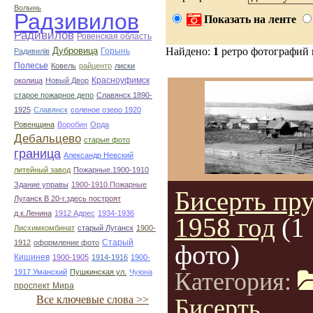
Волынь
Радзивилов
Показать на ленте
Радивилов
Ровенская область
Дубровица
Найдено:
1
ретро фотографий
Горынь
Радивилiв
Полесье
Ковель
райцентр
лиски
Красноуфимск
околица
Новый Двор
старое пожарное депо
Славянск 1890-
1925
Славянск
соленое озеро 1920
Ровенщина
Воробин
Орда
Дебальцево
старые фото
граница
Александр Невский
литейный завод
Пожарные.1900-1910
Здание управы
1900-1910.Пожарные
Бисерть пр
Луганск В 20-г.здесь построят
д.к.Ленина
1912 Адрес
1934-1936
1958 год
(1
Лисхимкомбинат
старый Луганск
1900-
Старый
1912
оформление фото
фото)
Кишинев
1900-1905
1914-1916
1900-
1917 Уманский
Пушкинская ул.
Чуюна
Категория:
проспект Мира
Все ключевые слова >>
Бисерть