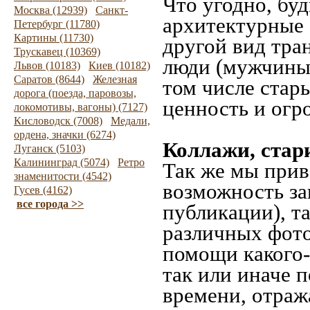
Что угодно, буд
Москва (12939)
Санкт-
архитектурные 
Петербург (11780)
Картины (11730)
другой вид тра
Трускавец (10369)
люди (мужчины,
Львов (10183)
Киев (10182)
Саратов (8644)
Железная
том числе стар
дорога (поезда, паровозы,
ценность и огр
локомотивы, вагоны) (7127)
Кисловодск (7008)
Медали,
ордена, значки (6274)
Коллажи, стар
Луганск (5103)
Калининград (5074)
Ретро
Так же мы прив
знаменитости (4542)
возможность за
Гусев (4162)
все города >>
публикации), т
различных фото
помощи какого-л
так или иначе 
времени, отраж