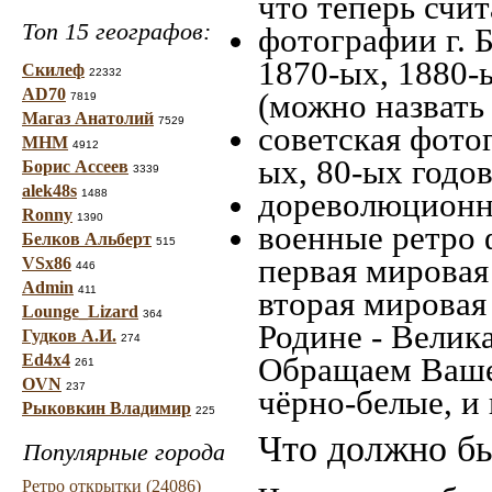
что теперь счит
Топ 15 географов:
фотографии г. Б
1870-ых, 1880-ы
Скилеф
22332
AD70
(можно назвать
7819
Магаз Анатолий
7529
советская фотог
МНМ
4912
ых, 80-ых годов
Борис Ассеев
3339
alek48s
дореволюционна
1488
Ronny
1390
военные ретро 
Белков Альберт
515
первая мировая 
VSx86
446
Admin
411
вторая мировая
Lounge_Lizard
364
Родине - Велик
Гудков А.И.
274
Ed4x4
Обращаем Ваше
261
OVN
237
чёрно-белые, и
Рыковкин Владимир
225
Что должно бы
Популярные города
Ретро открытки (24086)