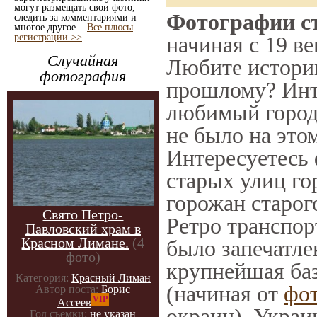
могут размещать свои фото,
Фотографии ст
следить за комментариями и
многое другое...
Все плюсы
регистрации >>
начиная с 19 ве
Случайная
Любите историю
фотография
прошлому? Инт
любимый город 
не было на этом
Интересуетесь
старых улиц го
горожан старог
Свято Петро-
Ретро транспорт
Павловский храм в
Красном Лимане.
(4
было запечатле
фото)
крупнейшая баз
Категория:
Красный Лиман
(начиная от
фо
Автор поста:
Борис
VIP
Ассеев
окраин), Украи
Год съемки:
не указан