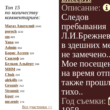
Описание:
Топ 15
по количеству
Следов
комментариев:
пребывания
Магаз Анатолий
2040
poroch
1132
Л.И.Брежнев
sm
865
Yana
в здешних м
398
Admin
334
не замечено.
Борис Ассеев
320
Скилеф
305
Мое посеще
Белков Альберт
299
МНМ
на время отп
298
Chuk
220
также прош
alek48s
216
Grozniy
212
тихо..
Strannic
202
Брат
198
Год съемки:
mr.seniv
174
Все участники >>