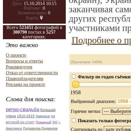
Дата:
15.10.2014 10:15
заканчивая само
Рейтинг:
0
Комментарии:
0
других республ
Карта:
участниками пр
Всего
523451
фотографий в
300790
постах в
5257
категориях.
Подробнее о п
Это важно
О проекте
Вопросы и ответы
(Просмотров: 14260)
Рекомендуем
Отказ от ответственности
Фильтр по годам съёмки
Правообладателям
Реклама на проекте
1958
Слова для поиска:
Выбранный диапазон:
ретро-свадьба
Большая
Горячие метки:
улица
1910-1915
на
Лавриков
Показать только фотогра
которой он стоит
Пожарный
980
г.
Акмолинск
Радзивилов Радивилов
Сортировать по