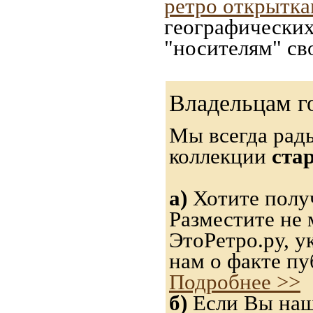
ретро открытк
географических
"носителям" св
Владельцам г
Мы всегда рад
коллекции
ста
а)
Хотите получ
Разместите не 
ЭтоРетро.ру, 
нам о факте пу
Подробнее >>
б)
Если Вы нашл