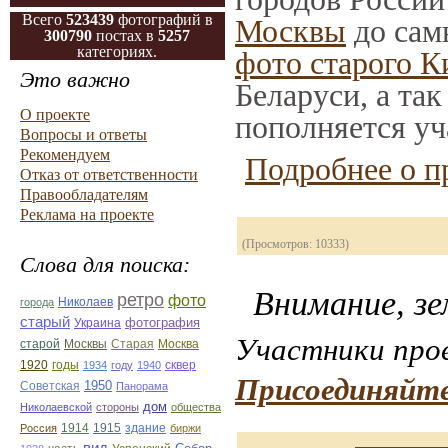
Всего
523439
фотографий в
Москвы
до сам
300790
постах в
5257
категориях.
фото старого К
Это важно
Беларуси, а та
О проекте
пополняется уч
Вопросы и ответы
Рекомендуем
Подробнее о п
Отказ от ответственности
Правообладателям
Реклама на проекте
(Просмотров: 10333)
Слова для поиска:
Внимание, зе
ретро
фото
Николаев
города
старый
фотография
Украина
Участники прое
Старая
Москва
старой
Москвы
1920
годы
сквер
1934
году
1940
Присоединяйте
1950
Советская
Панорама
дом
Николаевской
стороны
общества
1914
1915
здание
Россия
биржи