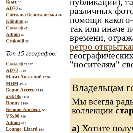
публикации), т
Брат
56
AD70
различных фото
52
Світлана Бериславська
49
помощи какого-л
Klimbim
48
так или иначе 
Скилеф
41
Admin
времени, отраж
40
Crakodil
33
ретро открытк
Топ 15 географов:
географических
"носителям" св
Скилеф
22332
AD70
7819
Магаз Анатолий
7529
МНМ
4912
Владельцам г
Борис Ассеев
3339
alek48s
1488
Мы всегда рад
Ronny
1390
коллекции
ста
Белков Альберт
515
VSx86
446
Admin
411
а)
Хотите полу
Lounge_Lizard
364