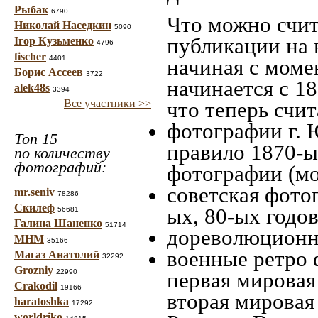
Рыбак
6790
Что можно счит
Николай Наседкин
5090
публикации на 
Ігор Кузьменко
4796
fischer
4401
начиная c моме
Борис Ассеев
3722
начинается с 18
alek48s
3394
Все участники >>
что теперь счит
фотографии г. 
Топ 15
правило 1870-ых
по количеству
фотографий:
фотографии (мо
советская фотог
mr.seniv
78286
Скилеф
ых, 80-ых годов
56681
Галина Шаненко
51714
дореволюционна
МНМ
35166
военные ретро 
Магаз Анатолий
32292
Grozniy
22990
первая мировая 
Crakodil
19166
вторая мировая
haratoshka
17292
worldriko