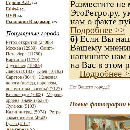
Разместите не 
Гудков А.И.
274
Ed4x4
ЭтоРетро.ру, 
261
OVN
237
нам о факте пу
Рыковкин Владимир
225
Подробнее >>
Популярные города
б)
Если Вы нашл
Ретро открытки (24086)
Вашему мнению,
Москва (12939)
Санкт-
напишите нам о
Петербург (11780)
Картины (11730)
на Вас в этом р
Трускавец (10369)
Подробнее >
Львов (10183)
Киев (10182)
Саратов (8644)
Железная
дорога (поезда, паровозы,
Нет Вашего города?
локомотивы, вагоны) (7127)
Кисловодск (7008)
Медали,
ордена, значки (6274)
Новые фотографии н
Луганск (5103)
Калининград (5074)
Ретро
знаменитости (4542)
Гусев (4162)
все города >>