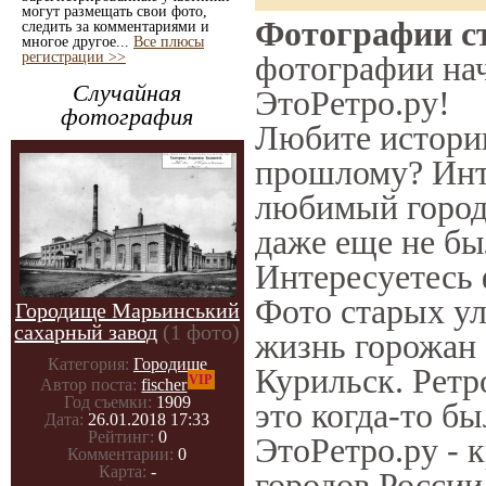
могут размещать свои фото,
Фотографии с
следить за комментариями и
многое другое...
Все плюсы
регистрации >>
фотографии нач
Случайная
ЭтоРетро.ру!
фотография
Любите историю
прошлому? Инт
любимый город
даже еще не бы
Интересуетесь
Фото старых ул
Городище Марьинський
сахарный завод
(1 фото)
жизнь горожан 
Категория:
Городище
Курильск. Ретр
VIP
Автор поста:
fischer
Год съемки:
1909
это когда-то б
Дата:
26.01.2018 17:33
Рейтинг:
0
ЭтоРетро.ру - 
Комментарии:
0
Карта:
-
городов России