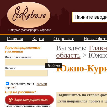
Старые фотографии городов
Главная
Карта
О проекте
Новые фот
Вы здесь:
Главн
Зарегистрированные
участники
область
> Южно
Имя пользователя:
Южно-Кури
Пароль:
Запомнить меня |
Забыли
пароль?
Еще не участник?
Подпишитесь на старые фото
Если понравился проект в ц
Зарегистрированные участники