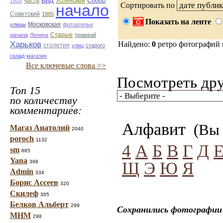
вид
Собор
Успенский
1928
часть
Сортировать по
начало
Советский
1885
Показать на ленте
улицы
Московская
фотоателье
Старые
начала
Ленина
трамвай
Харьков
Найдено:
0
ретро фотографий
столетия
улиц
старого
склад
магазин
Все ключевые слова >>
Посмотреть дру
Топ 15
по количеству
комментариев:
Алфавит
(Вы 
Магаз Анатолий
2040
poroch
1132
4
А
Б
В
Г
Д
sm
865
Yana
Щ
Э
Ю
Я
398
Admin
334
Борис Ассеев
320
Скилеф
305
Белков Альберт
299
Сохранились фотографии
МНМ
298