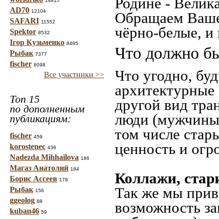
Родине - Велик
14815
AD70
12104
Обращаем Ваше
SAFARI
11552
чёрно-белые, и
Spektor
8532
Ігор Кузьменко
8485
Что должно бы
Рыбак
7377
fischer
6098
Что угодно, буд
Все участники >>
архитектурные 
Топ 15
другой вид тра
по дополненным
люди (мужчины,
публикациям:
том числе стар
fischer
459
ценность и огр
korostenec
436
Nadezda Mihhailova
186
Магаз Анатолий
184
Коллажи, стар
Борис Ассеев
178
Так же мы прив
Рыбак
156
ggeolog
88
возможность за
kuban46
59