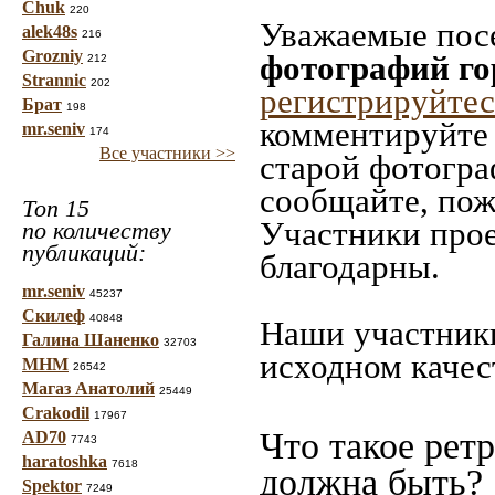
Chuk
220
Уважаемые посе
alek48s
216
Grozniy
фотографий г
212
Strannic
202
регистрируйтес
Брат
198
комментируйте 
mr.seniv
174
Все участники >>
старой фотограф
сообщайте, пож
Топ 15
Участники прое
по количеству
публикаций:
благодарны.
mr.seniv
45237
Скилеф
40848
Наши участники
Галина Шаненко
32703
исходном качес
МНМ
26542
Магаз Анатолий
25449
Crakodil
17967
Что такое рет
AD70
7743
haratoshka
7618
должна быть?
Spektor
7249