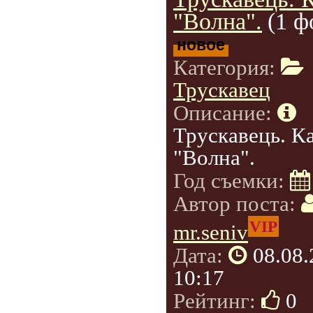
"Волна".
(1 ф
новое
Категория:
Трускавец
Описание:
Трускавець. К
"Волна".
Год съемки:
Автор поста:
VIP
mr.seniv
Дата:
08.08
10:17
Рейтинг:
0