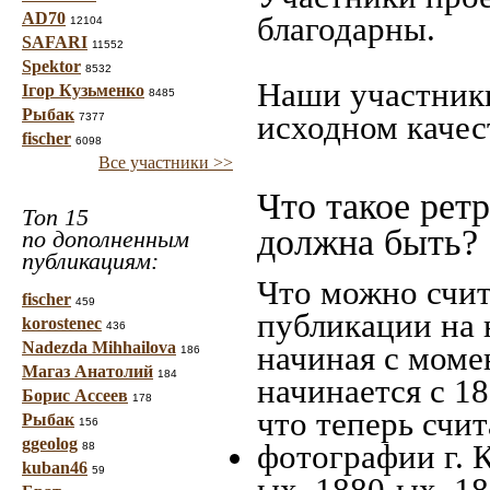
AD70
благодарны.
12104
SAFARI
11552
Spektor
8532
Наши участники
Ігор Кузьменко
8485
Рыбак
исходном качес
7377
fischer
6098
Все участники >>
Что такое рет
Топ 15
должна быть?
по дополненным
публикациям:
Что можно счит
fischer
459
публикации на 
korostenec
436
Nadezda Mihhailova
начиная c моме
186
Магаз Анатолий
184
начинается с 18
Борис Ассеев
178
что теперь счит
Рыбак
156
ggeolog
фотографии г. 
88
kuban46
59
ых, 1880-ых, 18