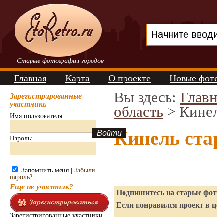
Старые фотографии городов
Главная
Карта
О проекте
Новые фот
Вы здесь:
Главн
Зарегистрированные
участники
область
> Кине
Имя пользователя:
Кинель ста
Пароль:
Запомнить меня |
Забыли
пароль?
Еще не участник?
Подпишитесь на старые фото
Если понравился проект в ц
Зарегистрированные участники