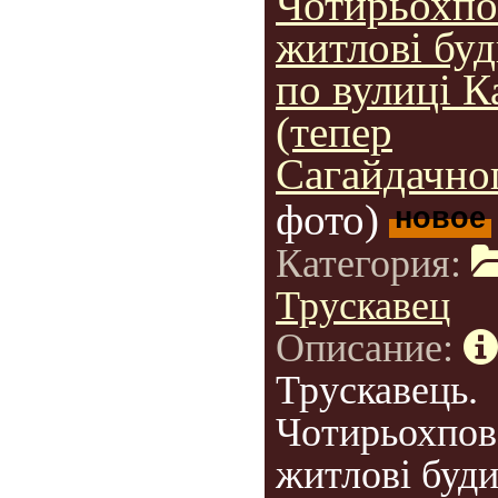
Чотирьохпо
житлові бу
по вулиці К
(тепер
Сагайдачног
фото)
новое
Категория:
Трускавец
Описание:
Трускавець.
Чотирьохпов
житлові буд