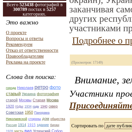
Всего
523438
фотографий в
заканчивая само
300789
постах в
5257
категориях.
других республ
Это важно
участниками пр
О проекте
Подробнее о п
Вопросы и ответы
Рекомендуем
Отказ от ответственности
Правообладателям
Реклама на проекте
(Просмотров: 17149)
Слова для поиска:
Внимание, зе
ретро
фото
Николаев
города
Участники прое
старый
фотография
Украина
Старая
Москва
старой
Москвы
Присоединяйте
1920
годы
сквер
1934
году
1940
1950
Советская
Панорама
дом
Николаевской
стороны
общества
1914
1915
здание
Россия
биржи
Сортировать по
вид
Собор
Успенский
1928
часть