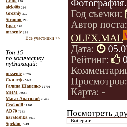
Фотография.
Chuk
220
alek48s
216
Год съемки:
Grozniy
212
Strannic
202
Автор поста
Брат
198
mr.seniv
174
OLEX.MAL
Все участники >>
Дата:
05.0
Топ 15
Рейтинг:
по количеству
публикаций:
Комментари
mr.seniv
45237
Просмотров
Скилеф
40848
Галина Шаненко
32703
Карта: -
МНМ
26542
Магаз Анатолий
25449
Crakodil
17967
Посмотреть дру
AD70
7743
haratoshka
7618
Spektor
7249