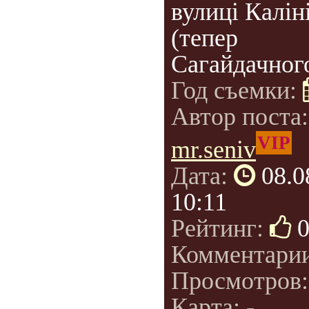
вулиці Калін
(тепер
Сагайдачного
Год съемки:
Автор поста
VIP
mr.seniv
Дата:
08.0
10:11
Рейтинг:
Комментари
Просмотров
Карта: -