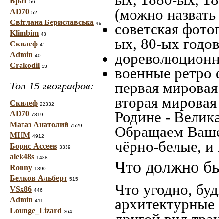
Брат
56
(можно назвать
AD70
52
Світлана Бериславська
49
советская фотог
Klimbim
48
ых, 80-ых годов
Скилеф
41
дореволюционна
Admin
40
Crakodil
33
военные ретро 
первая мировая 
Топ 15 географов:
вторая мировая
Скилеф
22332
Родине - Велик
AD70
7819
Магаз Анатолий
7529
Обращаем Ваше
МНМ
4912
чёрно-белые, и
Борис Ассеев
3339
alek48s
1488
Что должно бы
Ronny
1390
Белков Альберт
515
Что угодно, буд
VSx86
446
Admin
архитектурные 
411
Lounge_Lizard
364
другой вид тра