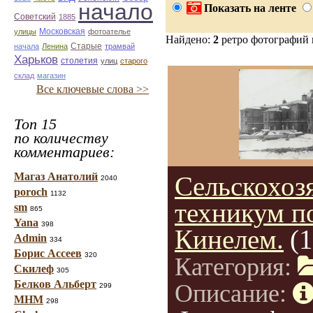
начало
Показать на ленте
Советский
1885
улицы
Московская
фотоателье
Найдено:
2
ретро фотографий
Старые
начала
Ленина
трамвай
Харьков
столетия
улиц
старого
склад
магазин
Все ключевые слова >>
Топ 15
по количеству
комментариев:
Магаз Анатолий
Сельскохоз
2040
poroch
1132
техникум п
sm
865
Yana
398
Кинелем.
(
Admin
334
Борис Ассеев
320
Категория:
Скилеф
305
Белков Альберт
Описание:
299
МНМ
298