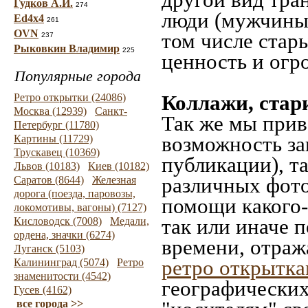
Гудков А.И.
274
люди (мужчины,
Ed4x4
261
OVN
том числе стар
237
Рыковкин Владимир
225
ценность и огр
Популярные города
Коллажи, стар
Ретро открытки (24086)
Москва (12939)
Санкт-
Так же мы прив
Петербург (11780)
возможность за
Картины (11729)
Трускавец (10369)
публикации), т
Львов (10183)
Киев (10182)
различных фото
Саратов (8644)
Железная
дорога (поезда, паровозы,
помощи какого-л
локомотивы, вагоны) (7127)
так или иначе 
Кисловодск (7008)
Медали,
ордена, значки (6274)
времени, отраж
Луганск (5103)
ретро открытк
Калининград (5074)
Ретро
знаменитости (4542)
географических
Гусев (4162)
все города >>