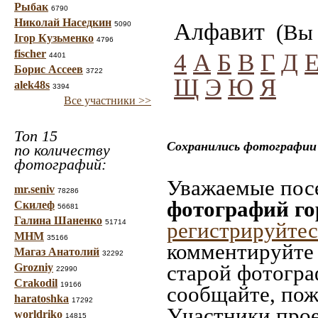
Рыбак
6790
Николай Наседкин
Алфавит
5090
(Вы 
Ігор Кузьменко
4796
fischer
4
А
Б
В
Г
Д
4401
Борис Ассеев
3722
Щ
Э
Ю
Я
alek48s
3394
Все участники >>
Топ 15
Сохранились фотографии 
по количеству
фотографий:
Уважаемые посе
mr.seniv
78286
фотографий го
Скилеф
56681
Галина Шаненко
51714
регистрируйтес
МНМ
35166
комментируйте 
Магаз Анатолий
32292
старой фотограф
Grozniy
22990
Crakodil
19166
сообщайте, пож
haratoshka
17292
Участники прое
worldriko
14815