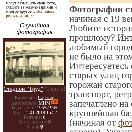
могут размещать свои фото,
Фотографии ст
следить за комментариями и
многое другое...
Все плюсы
регистрации >>
начиная с 19 ве
Случайная
Любите историю
фотография
прошлому? Инт
любимый город 
не было на этом
Интересуетесь
старых улиц го
горожан старог
Стадион "Труд"
(1 фото)
транспорт, ретр
Категория:
Саратов
запечатлено на
VIP
Автор поста:
МНМ
Год съемки:
1955-1965
крупнейшая баз
Дата:
15.01.2018 15:52
Рейтинг:
0
(начиная от
фо
Комментарии:
0
Карта:
окраин), Украи