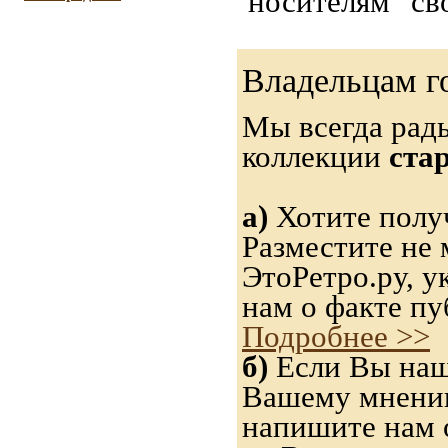
"носителям" св
Владельцам г
Мы всегда рад
коллекции
ста
а)
Хотите получ
Разместите не 
ЭтоРетро.ру, 
нам о факте пу
Подробнее >>
б)
Если Вы нашл
Вашему мнению,
напишите нам о