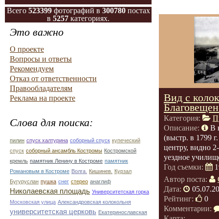
Всего
523399
фотографий в
300780
постах
в
5257
категориях.
Это важно
О проекте
Вопросы и ответы
Рекомендуем
Отказ от ответственности
Правообладателям
Вид с коло
Реклама на проекте
Благовещен
Категория:
П
Слова для поиска:
Описание:
В 
(выстр. в 1799 г.
пилин
спуск халтурина
соборный спуск
купеческий
центру, видно 2
спуск
соборный ансамбль Костромы
Костромской
уездное училище
кремль
памятник Ленину в Костроме
памятник
Год съемки:
1
Романовым в Костроме
Волга.
Кишинев.
Курзал
Автор поста:
Бугуруслан
пушка
снег
стерео
анаглиф
Дата:
05.07.2
Николаевская площадь
Университетская горка
Рейтинг:
0
Московская улица
Александровская колокольня
Комментарии:
университетская церковь
Екатеринославская
Карта: -