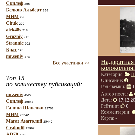
Скилеф
305
Белков Альберт
299
МНМ
298
Chuk
220
alek48s
216
Grozniy
212
Strannic
202
Брат
198
mr.seniv
174
Надвратная
Все участники >>
колокольня.
Категория:
П
Топ 15
Описание:
по количеству публикаций:
Год съемки:
1
Автор поста:
mr.seniv
45225
Дата:
17.12.2
Скилеф
40848
Рейтинг:
0
Галина Шаненко
32703
Комментарии:
МНМ
26542
Карта: -
Магаз Анатолий
25449
Crakodil
17967
AD70
7743