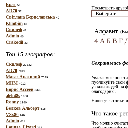
Брат
56
Посмотреть другой
AD70
52
Світлана Бериславська
49
Klimbim
48
Скилеф
Алфавит
41
(Вы 
Admin
40
4
А
Б
В
Г
Crakodil
33
Топ 15 географов:
Сохранились ф
Скилеф
22332
AD70
7819
Магаз Анатолий
Уважаемые посетит
7529
публикуйте свои ф
МНМ
4912
узнали людей на ф
Борис Ассеев
3339
благодарны.
alek48s
1488
Наши участники им
Ronny
1390
Белков Альберт
515
Что такое ре
VSx86
446
Admin
411
Что можно считат
Lounge_Lizard
изобретения фотос
364