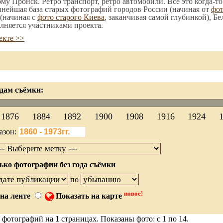
ому Пронск. Ретро транспорт, ретро автомобили. Все это когда-т
пнейшая база старых фотографий городов России (начиная от
фо
(начиная с
фото старого Киева
, заканчивая самой глубинкой), Бе
лняется участниками проекта.
екте >>
дам съёмки:
1876
1884
1892
1900
1908
1916
1924
азон:
ько фотографии без года съёмки
по
новое!
на ленте
Показать на карте
 фотографий на
1
страницах. Показаны фото: с 1 по 14.