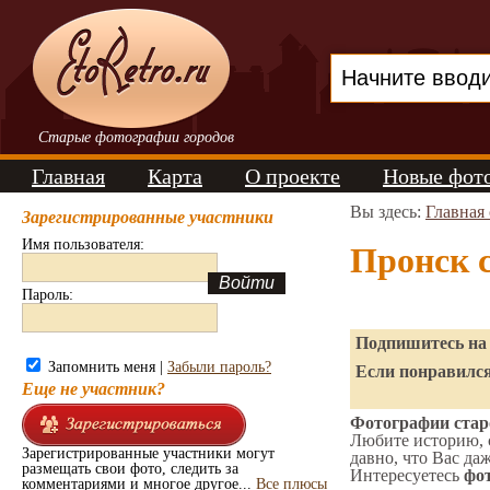
Старые фотографии городов
Главная
Карта
О проекте
Новые фот
Вы здесь:
Главная
Зарегистрированные участники
Имя пользователя:
Пронск 
Пароль:
Подпишитесь на 
Запомнить меня |
Забыли пароль?
Если понравился
Еще не участник?
Фотографии старо
Любите историю, 
Зарегистрированные участники могут
давно, что Вас да
размещать свои фото, следить за
Интересуетесь
фот
комментариями и многое другое...
Все плюсы