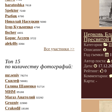
haratoshka
7618
Spektor
7249
Рыбак
6790
Николай Наседкин
5090
Ігор Кузьменко
4796
fischer
Церковь Бл
4401
Борис Ассеев
Пресвятой 
3722
alek48s
3394
Категория:
П
Все участники >>
Описание:
Год съемки:
1
Топ 15
Автор поста:
по количеству фотографий:
Дата:
17.12.2
Рейтинг:
0
mr.seniv
Комментарии:
78274
Скилеф
Карта: -
56681
Галина Шаненко
51714
МНМ
35166
Магаз Анатолий
32292
Grozniy
22990
Crakodil
19166