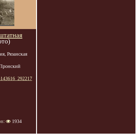
штатная
ото)
я, Рязанская
 Пронский
46143616_292217
ов:
1934