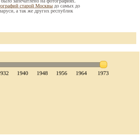
о было запечатлено на фотографиях.
тографий старой Москвы
до самых до
ларуси, а так же других республик
1932
1940
1948
1956
1964
1973