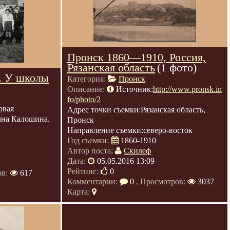
Пронск 1860—1910, Россия,
Рязанская область
(1 фото)
. У школы
Категория:
Пронск
Описание:
Источник:
http://www.pronsk.in
fo/photo/2
рвая
Адрес точки съемки:Рязанская область,
чна Калошина.
Пронск
Направление съемки:северо-восток
Год съемки:
1860-1910
Автор поста:
Скилеф
Дата:
05.05.2016 13:09
Рейтинг:
0
ов:
617
Комментарии:
0
, Просмотров:
3037
Карта: