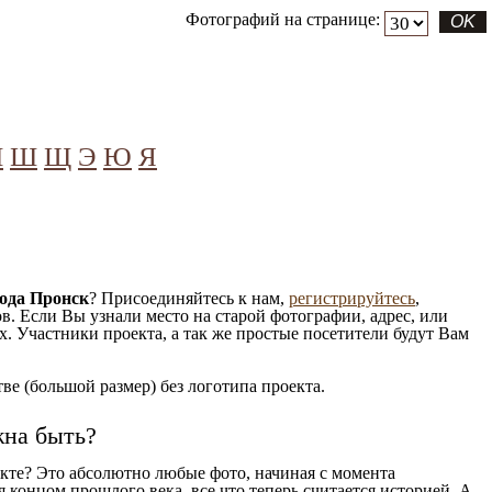
Фотографий на странице:
Ч
Ш
Щ
Э
Ю
Я
!
ода Пронск
? Присоединяйтесь к нам,
регистрируйтесь
,
. Если Вы узнали место на старой фотографии, адрес, или
. Участники проекта, а так же простые посетители будут Вам
е (большой размер) без логотипа проекта.
жна быть?
кте? Это абсолютно любые фото, начиная c момента
 концом прошлого века, все что теперь считается историей. А