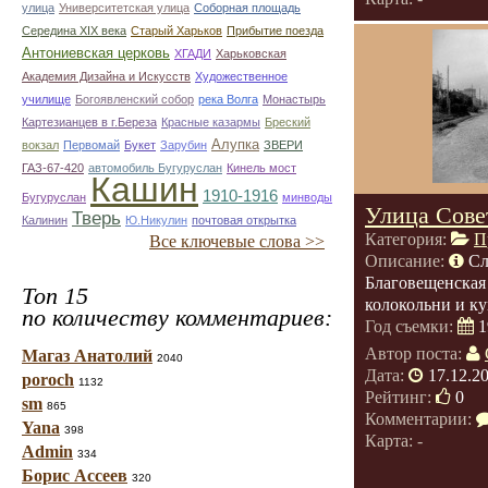
улица
Университетская улица
Соборная площадь
Середина XIX века
Старый Харьков
Прибытие поезда
Антониевская церковь
ХГАДИ
Харьковская
Академия Дизайна и Искусств
Художественное
училище
Богоявленский собор
река Волга
Монастырь
Картезианцев в г.Береза
Красные казармы
Бреский
Алупка
вокзал
Первомай
Букет
Зарубин
ЗВЕРИ
ГАЗ-67-420
автомобиль Бугуруслан
Кинель мост
Кашин
1910-1916
Бугуруслан
минводы
Улица Сове
Тверь
Калинин
Ю.Никулин
почтовая открытка
Категория:
П
Все ключевые слова >>
Описание:
Сл
Благовещенская 
Топ 15
колокольни и ку
по количеству комментариев:
Год съемки:
1
Автор поста:
Магаз Анатолий
2040
Дата:
17.12.2
poroch
1132
Рейтинг:
0
sm
865
Комментарии:
Yana
398
Карта: -
Admin
334
Борис Ассеев
320