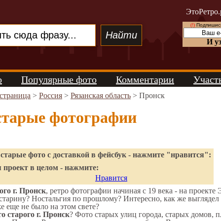
ЭтоРетро.
(!)
Подпишись
И у
о
Популярные фото
Комментарии
Участ
 страница
>
Россия
>
Рязанская область
> Пронск
старые фотографии
старые фото с доставкой в фейсбук - нажмите "нравится":
 проект в целом - нажмите:
Нравится
го г. Пронск
, ретро фотографии начиная с 19 века - на проекте 
старину? Ностальгия по прошлому? Интересно, как же выгляде
же еще не было на этом свете?
о старого г. Пронск
? Фото старых улиц города, старых домов, 