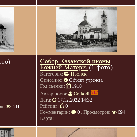
Собор Казанской иконы
ото)
Божией Матери.
(1 фото)
Категория:
Пронск
Описание:
Объект утрачен.
Год съемки:
1910
VIP
Автор поста:
Crakodil
Дата:
17.12.2022 14:32
Рейтинг:
0
ов:
784
Комментарии:
0
, Просмотров:
694
Карта: -