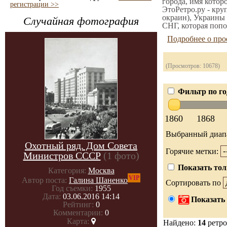
города, имя котор
регистрации >>
ЭтоРетро.ру - кру
окраин), Украины 
Случайная фотография
СНГ, которая попо
Подробнее о про
(Просмотров: 10678)
Фильтр по го
1860
1868
Выбранный диап
Охотный ряд. Дом Совета
Горячие метки:
Министров СССР
(1 фото)
Показать тол
Категория:
Москва
VIP
Автор поста:
Галина Шаненко
Сортировать по
Год съемки:
1955
Дата:
03.06.2016 14:14
Показать 
Рейтинг:
0
Комментарии:
0
Карта:
Найдено:
14
ретро