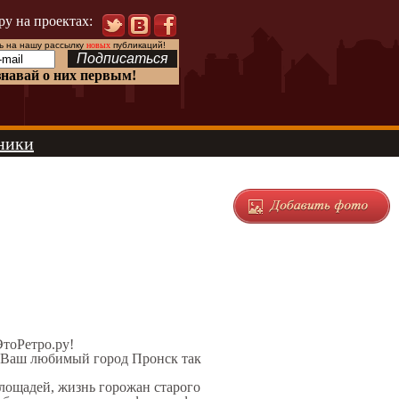
ру на проектах:
 на нашу рассылку
новых
публикаций!
знавай о них первым!
ники
ЭтоРетро.ру!
л Ваш любимый город Пронск так
площадей, жизнь горожан старого