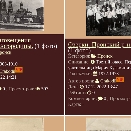
аговещения
Озерки. Пронский р-н
Богородицы.
(1 фото)
(1 фото)
ронск
Категория:
Пронск
Описание:
Третий класс. Пе
903-1910
учительница Мария Кузьмини
VIP
Crakodil
Год съемки:
1972-1973
022 14:21
VIP
Автор поста:
Crakodil
Дата:
17.12.2022 13:47
0
, Просмотров:
597
Рейтинг:
0
Комментарии:
0
, Просмотр
Карта: -