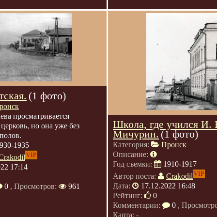
тская.
(1 фото)
ронск
ева просматривается
Школа, где учился И. 
церковь, но она уже без
Мичурин.
(1 фото)
полов.
Категория:
Пронск
930-1935
Описание:
VIP
Crakodil
Год съемки:
1910-1917
022 17:14
VIP
Автор поста:
Crakodil
Дата:
17.12.2022 16:48
0
, Просмотров:
961
Рейтинг:
0
Комментарии:
0
, Просмотр
Карта: -