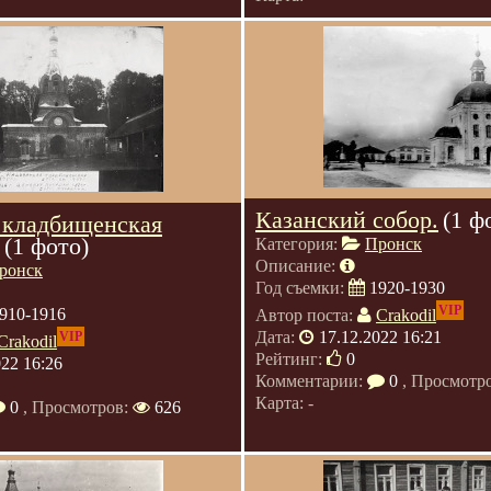
Казанский собор.
(1 ф
 кладбищенская
(1 фото)
Категория:
Пронск
Описание:
ронск
Год съемки:
1920-1930
VIP
910-1916
Автор поста:
Crakodil
Дата:
17.12.2022 16:21
VIP
Crakodil
Рейтинг:
0
022 16:26
Комментарии:
0
, Просмотр
Карта: -
0
, Просмотров:
626