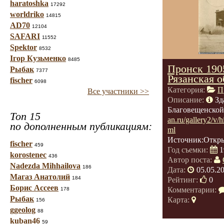
haratoshka
17292
worldriko
14815
AD70
12104
SAFARI
11552
Spektor
8532
Ігор Кузьменко
8485
Пронск 190
Рыбак
7377
Рязанская о
fischer
6098
Категория:
П
Все участники >>
Описание:
Зд
Благовещенско
Топ 15
an.ru/gallery2/v/
по дополненным публикациям:
ml
Источник:Открыт
fischer
459
Год съемки:
1
korostenec
436
Автор поста:
Nadezda Mihhailova
186
Дата:
05.05.2
Магаз Анатолий
184
Рейтинг:
0
Борис Ассеев
Комментарии:
178
Рыбак
Карта:
156
ggeolog
88
kuban46
59