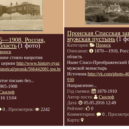
Пронская Спасская за
мужская пустынь
(1 ф
5—1908, Россия,
бласть
(1 фото)
Категория:
Пронск
Описание:
1870—1910, Росси
ронск
область
ание стояло напротив
Ныне Спасо-Преображенский
й церкви
http://www.history-ryaz
мужской монастырь
historical/pronsk/566442081.jpg.ht
Источник:
http://vk.com/photo-
930
ое письмо без...
Направление...
905-1908
Год съемки:
1870-1910
Скилеф
Автор поста:
Скилеф
016 13:04
Дата:
05.05.2016 12:49
Рейтинг:
0
0
, Просмотров:
2242
Комментарии:
0
, Просмотр
Карта: