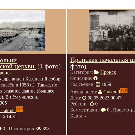
Пронская начальная ш
кольни
ской церкви.
(1 фото)
фото)
Категория:
Пронск
ронск
Описание:
кадре виден Казанский собор
Год съемки:
1959
 снесён в 1958 г.). Также, по
-х этажное здание (бывшее
VIP
Автор поста:
Crakodil
). В нём учился и...
Дата:
08.05.2023 00:47
905
Рейтинг:
0
VIP
Комментарии:
0
, Просмотр
Crakodil
Карта: -
026 14:31
0
, Просмотров:
398