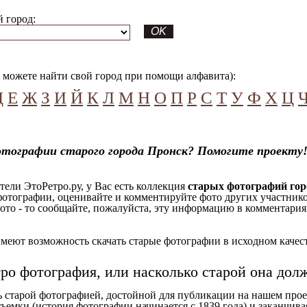
 город:
можете найти свой город при помощи алфавита):
Д
Е
Ж
З
И
Й
К
Л
М
Н
О
П
Р
С
Т
У
Ф
Х
Ц
отографии старого города Пронск? Помогите проекту
ели ЭтоРетро.ру, у Вас есть коллекция
старых фотографий гор
отографии, оценивайте и комментируйте фото других участников
ото - то сообщайте, пожалуйста, эту информацию в комментариях
еют возможность скачать старые фотографии в исходном качеств
тро фотография, или насколько старой она дол
ь старой фотографией, достойной для публикации на нашем прое
ъемки (история фотографии начинается с 1839 года) и заканчивая