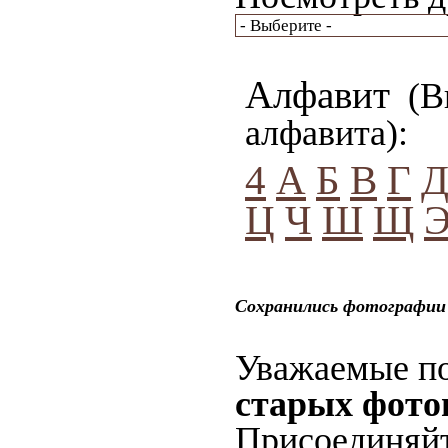
Алфавит
(Вы
алфавита):
4
А
Б
В
Г
Ц
Ч
Ш
Щ
Сохранились фотографии 
Уважаемые по
старых фото
Присоединяйт