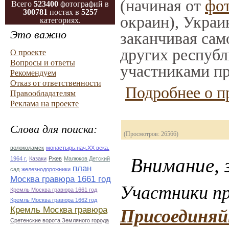
(начиная от
фо
Всего
523400
фотографий в
300781
постах в
5257
окраин), Украи
категориях.
Это важно
заканчивая само
других республ
О проекте
Вопросы и ответы
участниками пр
Рекомендуем
Отказ от ответственности
Подробнее о п
Правообладателям
Реклама на проекте
Слова для поиска:
(Просмотров: 26566)
волоколамск
монастырь.нач.ХХ века.
Внимание, з
1964 г.
Казаки
Ржев
Малюков Детский
план
сад
железнодорожники
Москва гравюра 1661 год
Участники пр
Кремль Москва гравюра 1661 год
Кремль Москва гравюра 1662 год
Кремль Москва гравюра
Присоединяй
Сретенские ворота Земляного города