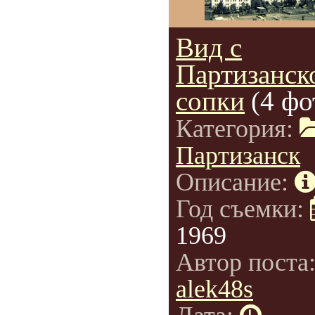
Вид с
Партизанск
сопки
(4 фо
Категория:
Партизанск
Описание:
Год съемки:
1969
Автор поста
alek48s