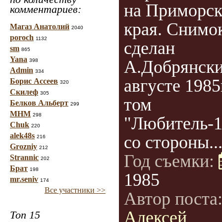
на Приморск
комментариев:
края. Снимо
Магаз Анатолий
2040
poroch
1132
сделан
sm
865
Yana
А.Добрянски
398
Admin
334
августе 1985
Борис Ассеев
320
Скилеф
305
том
Белков Альберт
299
МНМ
298
"Любитель-1
Chuk
220
alek48s
со стороны..
216
Grozniy
212
Год съемки:
Strannic
202
Брат
198
1985
mr.seniv
174
Все участники >>
Автор поста
Алексей
Топ 15