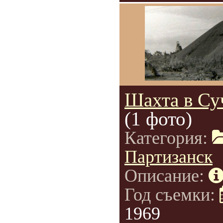
Шахта в Су
(1 фото)
Категория:
Партизанск
Описание:
Год съемки:
1969