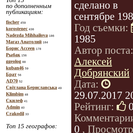
сделано в
по дополненным
публикациям:
сентябре 198
fischer
459
Год съемки:
korostenec
436
Nadezda Mihhailova
1985
186
Магаз Анатолий
184
Автор поста
Борис Ассеев
178
Рыбак
156
Алексей
ggeolog
88
kuban46
59
Добрянский
Брат
56
Дата:
AD70
52
Світлана Бериславська
49
29.07.2017 2
Klimbim
48
Скилеф
41
Рейтинг:
Admin
40
Crakodil
Комментари
33
Топ 15 географов:
0
, Просмотр