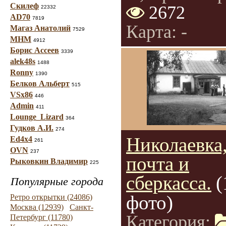
Скилеф
2672
22332
AD70
7819
Карта: -
Магаз Анатолий
7529
МНМ
4912
Борис Ассеев
3339
alek48s
1488
Ronny
1390
Белков Альберт
515
VSx86
446
Admin
411
Lounge_Lizard
364
Гудков А.И.
274
Николаевка
Ed4x4
261
OVN
237
почта и
Рыковкин Владимир
225
сберкасса.
(
Популярные города
фото)
Ретро открытки (24086)
Москва (12939)
Санкт-
Категория:
Петербург (11780)