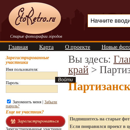
Старые фотографии городов
Главная
Карта
О проекте
Новые фот
Вы здесь:
Гла
Зарегистрированные
участники
край
> Парти
Имя пользователя:
Партизанск
Пароль:
Запомнить меня |
Забыли
пароль?
Еще не участник?
Подпишитесь на старые фото
Если понравился проект в ц
Зарегистрированные участники