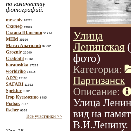
по количеству
фотографий:
mr.seniv
78274
Скилеф
56681
Улица
Галина Шаненко
51714
МНМ
35166
Ленинская
Магаз Анатолий
32292
Grozniy
22990
фото)
Crakodil
19166
haratoshka
Категория:
17292
worldriko
14815
Партизанск
AD70
12104
SAFARI
11552
Описание:
Spektor
8532
Ігор Кузьменко
8485
Улица Ленин
Рыбак
7377
fischer
вид на памя
6098
Все участники >>
В.И.Ленину.
Топ 15