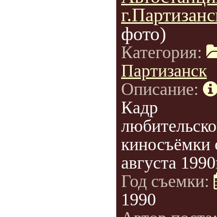
г.Партизанс
фото)
Категория:
Партизанск
Описание:
Кадр
любительско
киносъёмки 
августа 1990
Год съемки:
1990