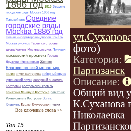
1886 год
1816
Верхние
городские ряды Москва 1886 год
Средние
Панской ряд
городские ряды
Москва 1886 год
ул.Суханов
Новый императорский дворец Крмель
Москва рисунок
Терем со стороны
фото)
двора Крмель Москва рисунок
Полиция
московский проспект
Категория:
Горсад
Дружинин Крюковская
Жохово
Партизанск
Благовещенский монастырь
пилин
спуск халтурина
соборный спуск
Описание:
купеческий спуск
соборный ансамбль
Костромы
Костромской кремль
Общий вид у
памятник Ленину в Костроме
памятник
Романовым в Костроме
Волга.
К.Суханова в
Кишинев.
Курзал Бугуруслан
пушка
Все ключевые слова >>
Николаевка
Партизанског
Топ 15
по количеству