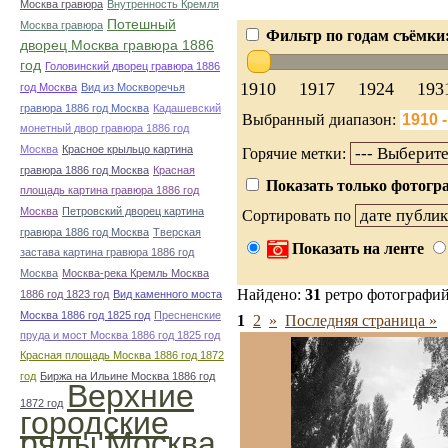
Москва гравюра
Внутренность Кремля
Потешный
Москва гравюра
Фильтр по годам съёмки
дворец Москва гравюра 1886
год
Головинский дворец гравюра 1886
1910
1917
1924
193
год Москва
Вид из Москворечья
гравюра 1886 год Москва
Кадашевский
Выбранный диапазон:
монетный двор гравюра 1886 год
Москва
Красное крыльцо картина
Горячие метки:
гравюра 1886 год Москва
Красная
Показать только фотогра
площадь картина гравюра 1886 год
Москва
Петровский дворец картина
Сортировать по
гравюра 1886 год Москва
Тверская
Показать на ленте
застава картина гравюра 1886 год
Москва
Москва-река Кремль Москва
Найдено:
31
ретро фотографи
1886 год 1823 год
Вид каменного моста
Москва 1886 год 1825 год
Пресненские
1
2
»
Последняя страница »
пруда и мост Москва 1886 год 1825 год
Красная площадь Москва 1886 год 1872
год
Биржа на Ильине Москва 1886 год
Верхние
1872 год
городские
ряды Москва