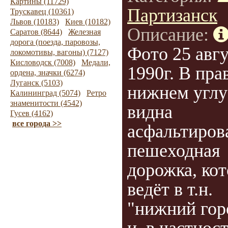
Картины (11729)
Партизанск
Трускавец (10361)
Львов (10183)
Киев (10182)
Описание:
Саратов (8644)
Железная
дорога (поезда, паровозы,
Фото 25 авг
локомотивы, вагоны) (7127)
Кисловодск (7008)
Медали,
1990г. В пра
ордена, значки (6274)
Луганск (5103)
нижнем углу
Калининград (5074)
Ретро
знаменитости (4542)
видна
Гусев (4162)
все города >>
асфальтиров
пешеходная
дорожка, кот
ведёт в т.н.
"нижний гор