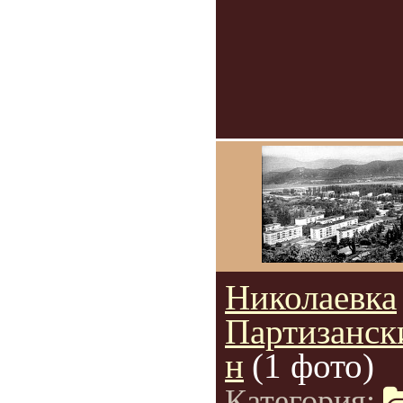
Николаевка
Партизанск
н
(1 фото)
Категория: