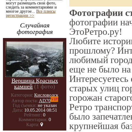
могут размещать свои фото,
следить за комментариями и
Фотографии ст
многое другое...
Все плюсы
регистрации >>
фотографии нач
Случайная
ЭтоРетро.ру!
фотография
Любите историю
прошлому? Инт
любимый город 
еще не было на
Интересуетесь
Вершина Красных
старых улиц го
камней
(1 фото)
горожан старог
Категория:
Кисловодск
VIP
Автор поста:
AD70
Ретро транспорт
Год съемки:
не указан
Дата:
10.05.2014 08:51
было запечатле
Рейтинг:
0
Комментарии:
0
крупнейшая баз
Карта: