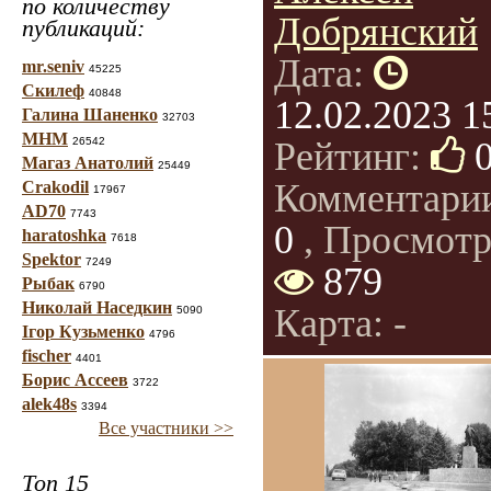
по количеству
Добрянский
публикаций:
Дата:
mr.seniv
45225
Скилеф
40848
12.02.2023 1
Галина Шаненко
32703
МНМ
26542
Рейтинг:
Магаз Анатолий
25449
Комментари
Crakodil
17967
AD70
7743
0
, Просмотр
haratoshka
7618
Spektor
7249
879
Рыбак
6790
Николай Наседкин
Карта: -
5090
Ігор Кузьменко
4796
fischer
4401
Борис Ассеев
3722
alek48s
3394
Все участники >>
Топ 15