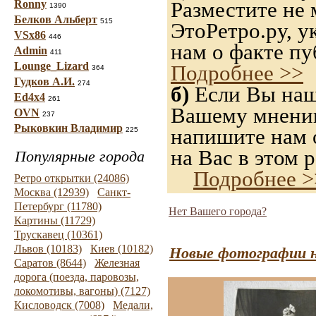
Разместите не 
Ronny
1390
Белков Альберт
515
ЭтоРетро.ру, 
VSx86
446
нам о факте пу
Admin
411
Lounge_Lizard
Подробнее >>
364
Гудков А.И.
274
б)
Если Вы нашл
Ed4x4
261
Вашему мнению,
OVN
237
Рыковкин Владимир
напишите нам о
225
на Вас в этом р
Популярные города
Подробнее >
Ретро открытки (24086)
Москва (12939)
Санкт-
Петербург (11780)
Нет Вашего города?
Картины (11729)
Трускавец (10361)
Львов (10183)
Киев (10182)
Новые фотографии н
Саратов (8644)
Железная
дорога (поезда, паровозы,
локомотивы, вагоны) (7127)
Кисловодск (7008)
Медали,