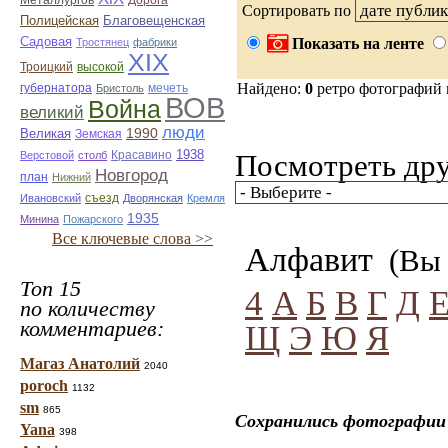
Металлургов
Дорога
Сортировать по
Полицейская
Благовещенская
Садовая
Показать на ленте
Тростянец
фабрики
ХІХ
Троицкий
высокой
Найдено:
0
ретро фотографий
губернатора
мечеть
Бристоль
ВОВ
Война
великий
люди
1990
Великая
Земская
Красавино
1938
Посмотреть дру
Верстовой
столб
Новгород
план
Нижний
Ивановский
съезд
Дворянская
Кремля
1935
Минина
Пожарского
Все ключевые слова >>
Алфавит
(Вы 
Топ 15
4
А
Б
В
Г
Д
по количеству
комментариев:
Щ
Э
Ю
Я
Магаз Анатолий
2040
poroch
1132
sm
865
Сохранились фотографии 
Yana
398