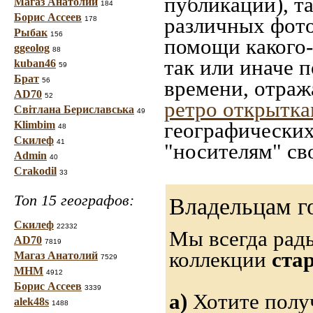
публикации), т
Магаз Анатолий
184
Борис Ассеев
различных фото
178
Рыбак
156
помощи какого-л
ggeolog
88
так или иначе 
kuban46
59
Брат
56
времени, отраж
AD70
52
ретро открытк
Світлана Бериславська
49
географических
Klimbim
48
Скилеф
41
"носителям" св
Admin
40
Crakodil
33
Топ 15 географов:
Владельцам г
Скилеф
22332
Мы всегда рад
AD70
7819
коллекции
ста
Магаз Анатолий
7529
МНМ
4912
Борис Ассеев
3339
а)
Хотите полу
alek48s
1488