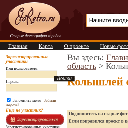
Старые фотографии городов
Главная
Карта
О проекте
Новые фот
Вы здесь:
Главн
Зарегистрированные
участники
область
> Колы
Имя пользователя:
Колышлей 
Пароль:
Запомнить меня |
Забыли
пароль?
Еще не участник?
Подпишитесь на старые фото
Если понравился проект в ц
Зарегистрированные участники