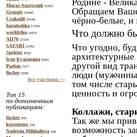
Родине - Велик
Магаз Анатолий
32292
Обращаем Ваше
Grozniy
22990
чёрно-белые, и
Crakodil
19166
haratoshka
17292
Что должно бы
worldriko
14815
AD70
12104
Что угодно, буд
SAFARI
11552
Spektor
архитектурные 
8532
Ігор Кузьменко
8485
другой вид тра
Рыбак
7377
люди (мужчины,
fischer
6098
Все участники >>
том числе стар
ценность и огр
Топ 15
по дополненным
публикациям:
Коллажи, стар
fischer
Так же мы прив
459
korostenec
436
возможность за
Nadezda Mihhailova
186