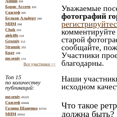
Admin
334
Уважаемые посе
Борис Ассеев
320
Скилеф
305
фотографий г
Белков Альберт
299
регистрируйтес
МНМ
298
комментируйте 
Chuk
220
alek48s
216
старой фотограф
Grozniy
212
сообщайте, пож
Strannic
202
Брат
Участники прое
198
mr.seniv
174
благодарны.
Все участники >>
Топ 15
Наши участники
по количеству
исходном качес
публикаций:
mr.seniv
45225
Скилеф
Что такое рет
40848
Галина Шаненко
32703
должна быть?
МНМ
26542