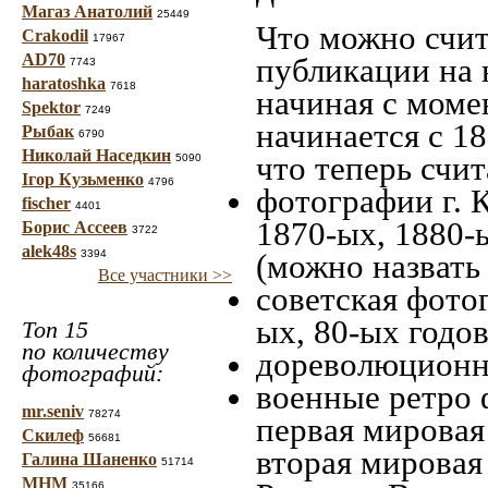
Магаз Анатолий
25449
Что можно счит
Crakodil
17967
AD70
публикации на 
7743
haratoshka
7618
начиная c моме
Spektor
7249
начинается с 18
Рыбак
6790
Николай Наседкин
что теперь счит
5090
Ігор Кузьменко
4796
фотографии г. 
fischer
4401
1870-ых, 1880-ы
Борис Ассеев
3722
alek48s
3394
(можно назвать
Все участники >>
советская фотог
ых, 80-ых годов
Топ 15
по количеству
дореволюционна
фотографий:
военные ретро 
mr.seniv
78274
первая мировая 
Скилеф
56681
вторая мировая
Галина Шаненко
51714
МНМ
35166