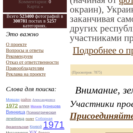
Комментарии:
0
окраин), Украи
Карта:
-
заканчивая само
Всего
523400
фотографий в
300781
постах в
5257
других республ
категориях.
Это важно
участниками пр
О проекте
Подробнее о п
Вопросы и ответы
Рекомендуем
Отказ от ответственности
Правообладателям
(Просмотров: 7875)
Реклама на проекте
Внимание, зе
Слова для поиска:
Мокшан
район
Александровск
Участники прое
1972
аллея
Могила
Кузнецова
Винница
Присоединяйте
Психиатрическая
лечебница
Соборная
полет
1971
Кривой
Архангельская
ХiХ