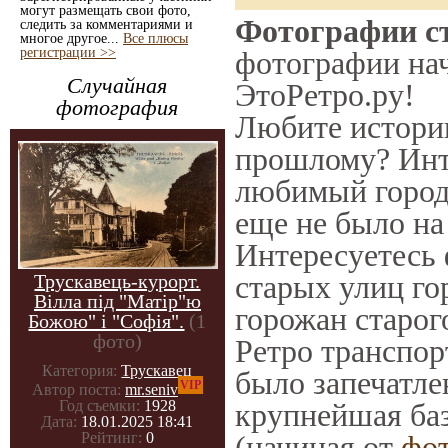
могут размещать свои фото,
Фотографии с
следить за комментариями и
многое другое...
Все плюсы
регистрации >>
фотографии нач
Случайная
ЭтоРетро.ру!
фотография
Любите историю
прошлому? Инт
любимый город 
еще не было на
Интересуетесь
старых улиц го
Трускавець-курорт.
Вілла під "Матір"ю
горожан старог
Божою" і "Софія".
(1
фото)
Ретро транспорт
Категория:
Трускавец
было запечатле
VIP
Автор поста:
mr.seniv
крупнейшая баз
Год съемки:
1928
Дата:
18.01.2025 18:41
(начиная от
фо
Рейтинг:
0