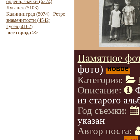
ордена, значки (6274)
Луганск (5103)
Калининград (5074)
Ретро
знаменитости (4542)
Гусев (4162)
все города >>
Памятное фот
фото)
новое
Категория:
Описание:
из старого аль
Год съемки:
указан
Автор поста: