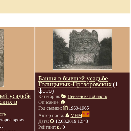
Башня в бывшей усадьбе
Голицыных-Прозоровских
(1
фото)
ей усадьбе
Категория:
Пензенская область
ских в
Описание:
Год съемки:
1960-1965
сть
VIP
Автор поста:
МНМ
торое время
Дата:
12.03.2019 12:43
яд
Рейтинг:
0