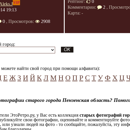
Рейтинг:
0
VIP
Aleks.J
Комментарии:
2
, Просмотр
014 19:13
Карта: -
0
, Просмотров:
2908
 город:
можете найти свой город при помощи алфавита):
Д
Е
Ж
З
И
Й
К
Л
М
Н
О
П
Р
С
Т
У
Ф
Х
Ц
тографии старого города Пензенская область? Помог
ели ЭтоРетро.ру, у Вас есть коллекция
старых фотографий гор
 публикуйте свои фотографии, оценивайте и комментируйте фото
, или узнали людей на фото - то сообщайте, пожалуйста, эту ин
Вам благодарны.