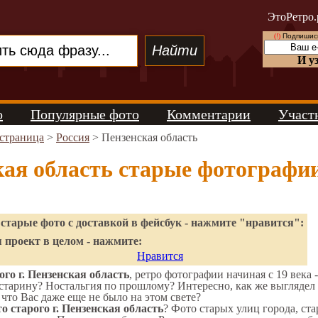
ЭтоРетро.
(!)
Подпишись
И у
о
Популярные фото
Комментарии
Участ
 страница
>
Россия
> Пензенская область
кая область старые фотографи
старые фото с доставкой в фейсбук - нажмите "нравится":
 проект в целом - нажмите:
Нравится
го г. Пензенская область
, ретро фотографии начиная с 19 века 
старину? Ностальгия по прошлому? Интересно, как же выгляде
 что Вас даже еще не было на этом свете?
о старого г. Пензенская область
? Фото старых улиц города, ст