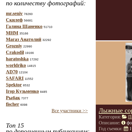
по количеству фотографий:
mr.seniv
78260
Скилеф
56681
Галина Шаненко
51710
МНМ
35166
Магаз Анатолий
32292
Grozniy
22990
Crakodil
19166
haratoshka
17292
worldriko
14815
AD70
12104
SAFARI
11552
Spektor
8532
Ігор Кузьменко
8485
Рыбак
7377
fischer
6098
Лыжные со
Все участники >>
Категория:
П
Описание:
фо
Топ 15
Год съемки:
1
по дополненным публикациям: