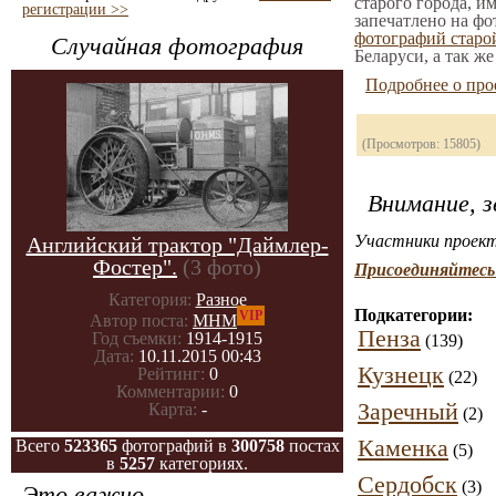
старого города, и
регистрации >>
запечатлено на фо
фотографий стар
Случайная фотография
Беларуси, а так ж
Подробнее о про
(Просмотров: 15805)
Внимание, з
Участники проект
Английский трактор "Даймлер-
Фостер".
(3 фото)
Присоединяйтесь 
Категория:
Разное
Подкатегории:
VIP
Автор поста:
МНМ
Пенза
Год съемки:
1914-1915
(139)
Дата:
10.11.2015 00:43
Кузнецк
Рейтинг:
0
(22)
Комментарии:
0
Заречный
Карта:
-
(2)
Каменка
Всего
523365
фотографий в
300758
постах
(5)
в
5257
категориях.
Сердобск
(3)
Это важно