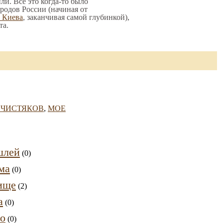
ли. Все это когда-то было
родов России (начиная от
о Киева
, заканчивая самой глубинкой),
та.
й ЧИСТЯКОВ
,
МОЕ
шлей
(0)
ма
(0)
ище
(2)
а
(0)
о
(0)