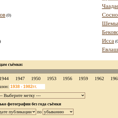
Чаада
ов
Сосно
(0)
Шемы
Беков
Исса
)
(0
Евлаш
дам съёмки:
1944
1947
1950
1953
1956
1959
1962
196
азон:
ько фотографии без года съёмки
по