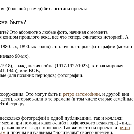
е (большой размер) без логотипа проекта.
жна быть?
кте? Это абсолютно любые фото, начиная c момента
 концом прошлого века, все что теперь считается историей. А
 1880-ых, 1890-ых годов) - т.н. очень старые фотографии (можно
 начало 90-ых);
1918), гражданская война (1917-1922/1923), вторая мировая
941-1945), или ВОВ;
ые (для поздних периодов) фотографии.
 сооружения. Это могут быть и
ретро автомобили
, и другой вид
ети), которые жили в те времена (в том числе старые семейные
ЭтоРетро.ру.
несколько фотографий в одной публикации), так и коллажи
 места при помощи какого-либо графического редактора) - вида
отражающие взгляд в прошлое. Так же место на проекте и
ретро
там
и прочим визуальным "носителям" своего времени.