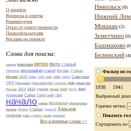
Никольск
(0)
О проекте
Нижний Лом
Вопросы и ответы
Рекомендуем
Мокшан
(2)
Отказ от ответственности
Правообладателям
Земетчино
(0)
Реклама на проекте
Башмаково
(0
Слова для поиска:
Белинский
(4)
ретро
фото
старый
Николаев
города
фотография
Украина
Старая
старой
Москвы
Фильтр по го
Москва
1920
годы
сквер
1934
году
1940
Советская
1950
дом
Панорама
Николаевской
стороны
общества
1938
1941
вид
1914
1915
здание
Россия
биржи
1928
часть
Собор
Успенский
Советский
1885
Выбранный диап
начало
улицы
Московская
фотоателье
Горячие метки:
Харьков
Старые
начала
Ленина
трамвай
Показать тол
столетия
улиц
старого
склад
магазин
Все ключевые слова >>
Сортировать по