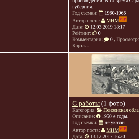
произведений. В то время Сар
губерния.
Год съемки:
1960-1965
VIP
Автор поста:
МНМ
Дата:
12.03.2019 18:17
Рейтинг:
0
Комментарии:
0
, Просмотр
Карта: -
С работы
(1 фото)
Категория:
Пензенская обла
Описание:
1950-е годы.
Год съемки:
не указан
VIP
Автор поста:
МНМ
Дата:
13.12.2017 16:20