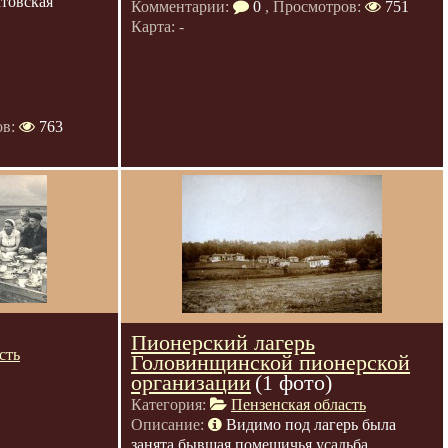
атовская
Комментарии:
0
, Просмотров:
751
Карта: -
ов:
763
Пионерский лагерь
сть
Головинщинской пионерской
организации
(1 фото)
Категория:
Пензенская область
Описание:
Видимо под лагерь была
занята бывшая помещичья усадьба