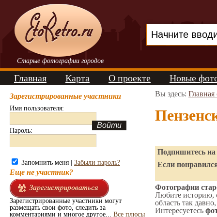
Старые фотографии городов
Главная
Карта
О проекте
Новые фот
Вы здесь:
Главная
Зарегистрированные участники
Имя пользователя:
Пензенс
Пароль:
Подпишитесь на 
Запомнить меня |
Забыли пароль?
Если понравился
Еще не участник?
Фотографии старо
Любите историю, 
Зарегистрированные участники могут
область так давно,
размещать свои фото, следить за
Интересуетесь
фот
комментариями и многое другое...
Все плюсы