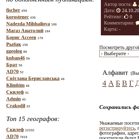
Автор поста:
fischer
Дата:
24.10.2
459
Рейтинг:
0
korostenec
436
Комментарии:
Nadezda Mihhailova
186
Карта: -
Магаз Анатолий
184
Борис Ассеев
178
Рыбак
156
Посмотреть другой
ggeolog
88
kuban46
59
Брат
56
Алфавит
AD70
52
(Вы 
Світлана Бериславська
49
4
А
Б
В
Г
Klimbim
48
Скилеф
41
Admin
40
Crakodil
Сохранились фо
33
Топ 15 географов:
Уважаемые посетит
регистрируйтесь
,
Скилеф
22332
фотографии, адрес
AD70
7819
посетители будут 