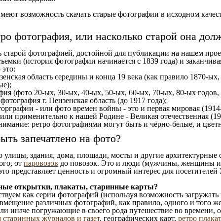
еют возможность скачать старые фотографии в исходном качеств
тро фотография, или насколько старой она дол
ь старой фотографией, достойной для публикации на нашем прое
ъемки (история фотографии начинается с 1839 года) и заканчивая
 это:
зенская область середины и конца 19 века (как правило 1870-ых,
ые);
ия (фото 20-ых, 30-ых, 40-ых, 50-ых, 60-ых, 70-ых, 80-ых годов,
отография г. Пензенская область (до 1917 года);
орграфии - или фото времен войны - это и первая мировая (1914-
 или применительно к нашей Родине - Великая отечественная (1
имание: ретро фотографиями могут быть и чёрно-белые, и цветн
ыть запечатлено на фото?
то улицы, здания, дома, площади, мосты и другие архитектурные
ого, от
паровозов
до повозок. Это и люди (мужчины, женщины и д
это представляет ценность и огромный интерес для посетителей 
ные открытки, плакаты, старинные карты?
твуем как серии фотографий (используя возможность загружать 
вмещение различных фотографий, как правило, одного и того же
 или иначе погружающие в своего рода путешествие во времени, 
 старинных журналов и газет
, географических карт,
ретро плака