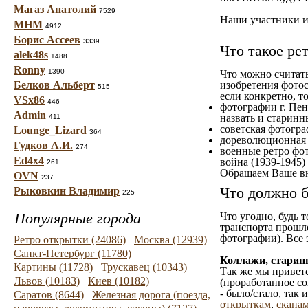
Магаз Анатолий
7529
Наши участники им
МНМ
4912
Борис Ассеев
3339
Что такое ре
alek48s
1488
Ronny
1390
Что можно считат
Белков Альберт
изобретения фотос
515
если конкретно, то
VSx86
446
фотографии г. Пен
Admin
назвать и старинн
411
советская фотограф
Lounge_Lizard
364
дореволюционная ф
Гудков А.И.
274
военные ретро фот
Ed4x4
война (1939-1945)
261
Обращаем Ваше вн
OVN
237
Что должно б
Рыковкин Владимир
225
Популярные города
Что угодно, будь 
транспорта прошл
фотографии). Все 
Ретро открытки (24086)
Москва (12939)
Санкт-Петербург (11780)
Коллажи, старин
Картины (11728)
Трускавец (10343)
Так же мы приветс
Львов (10183)
Киев (10182)
(проработанное со
- было/стало, так
Саратов (8644)
Железная дорога (поезда,
открыткам
,
сканам