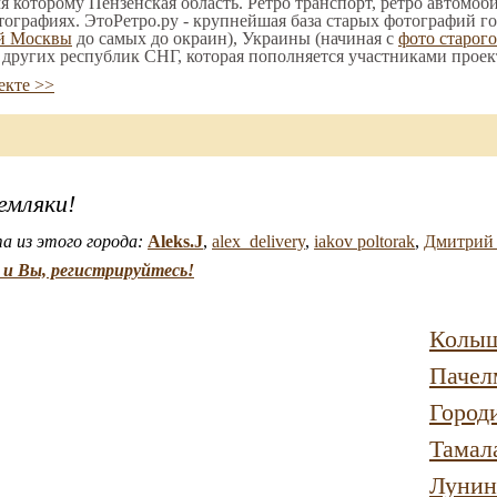
мя которому Пензенская область. Ретро транспорт, ретро автомоби
тографиях. ЭтоРетро.ру - крупнейшая база старых фотографий го
ой Москвы
до самых до окраин), Украины (начиная с
фото старог
е других республик СНГ, которая пополняется участниками проек
екте >>
емляки!
а из этого города:
Aleks.J
,
alex_delivery
,
iakov poltorak
,
Дмитри
и Вы, регистрируйтесь!
Колы
Пачел
Город
Тамал
Лунин