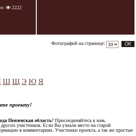
ов:
2222
Фотографий на странице:
Ч
Ш
Щ
Э
Ю
Я
ите проекту!
ода Пензенская область
? Присоединяйтесь к нам,
 других участников. Если Вы узнали место на старой
формацию в комментариях. Участники проекта, а так же простые