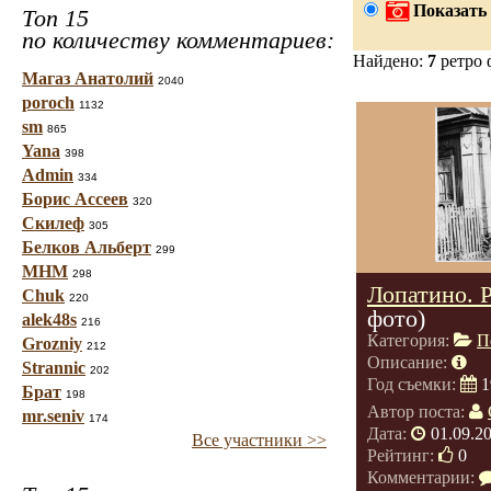
Показать 
Топ 15
по количеству комментариев:
Найдено:
7
ретро 
Магаз Анатолий
2040
poroch
1132
sm
865
Yana
398
Admin
334
Борис Ассеев
320
Скилеф
305
Белков Альберт
299
МНМ
298
Лопатино. Р
Chuk
220
фото)
alek48s
216
Категория:
П
Grozniy
212
Описание:
Strannic
202
Год съемки:
1
Брат
198
Автор поста:
mr.seniv
174
Дата:
01.09.2
Все участники >>
Рейтинг:
0
Комментарии: