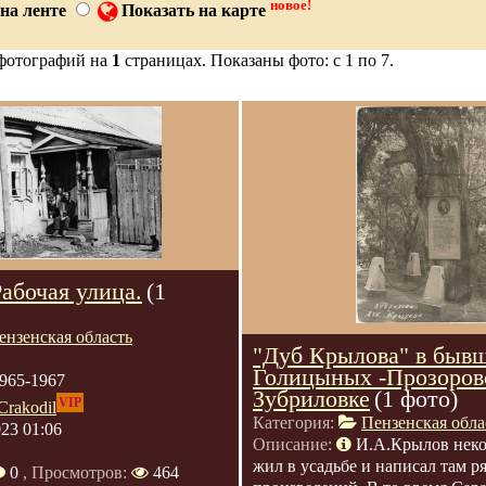
новое!
на ленте
Показать на карте
фотографий на
1
страницах. Показаны фото: с 1 по 7.
абочая улица.
(1
ензенская область
"Дуб Крылова" в бывш
Голицыных -Прозоров
965-1967
Зубриловке
(1 фото)
VIP
Crakodil
Категория:
Пензенская обла
023 01:06
Описание:
И.А.Крылов неко
жил в усадьбе и написал там р
0
, Просмотров:
464