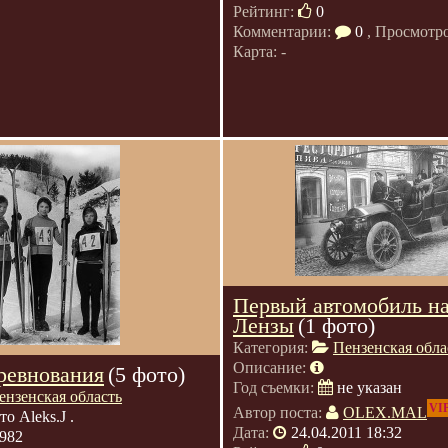
Рейтинг:
0
Комментарии:
0
, Просмотр
Карта: -
Первый автомобиль на
Лензы
(1 фото)
Категория:
Пензенская обла
Описание:
ревнования
(5 фото)
Год съемки:
не указан
ензенская область
VI
Автор поста:
OLEX.MAL
то Aleks.J .
Дата:
24.04.2011 18:32
982