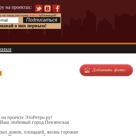
ру на проектах:
 на нашу рассылку
новых
публикаций!
знавай о них первым!
ники
и
- на проекте ЭтоРетро.ру!
л Ваш любимый город Пензенская
арых домов, площадей, жизнь горожан