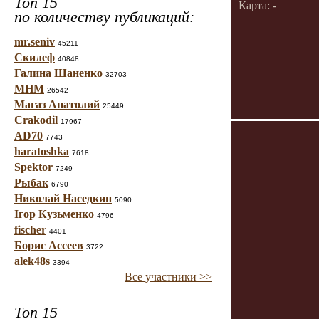
Топ 15
Карта: -
по количеству публикаций:
mr.seniv
45211
Скилеф
40848
Галина Шаненко
32703
МНМ
26542
Магаз Анатолий
25449
Crakodil
17967
AD70
7743
haratoshka
7618
Spektor
7249
Рыбак
6790
Николай Наседкин
5090
Ігор Кузьменко
4796
fischer
4401
Борис Ассеев
3722
alek48s
3394
Все участники >>
Топ 15