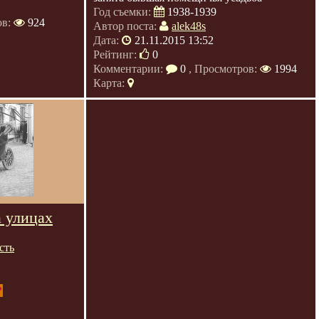
Год съемки:
1938-1939
ов:
924
Автор поста:
alek48s
Дата:
21.11.2015 13:52
Рейтинг:
0
Комментарии:
0
, Просмотров:
1994
Карта:
 улицах
сть
P