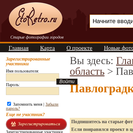
Старые фотографии городов
Главная
Карта
О проекте
Новые фот
Вы здесь:
Гла
Зарегистрированные
участники
область
> Пав
Имя пользователя:
Павлоградк
Пароль:
Запомнить меня |
Забыли
пароль?
Еще не участник?
Подпишитесь на старые фото
Если понравился проект в ц
Зарегистрированные участники