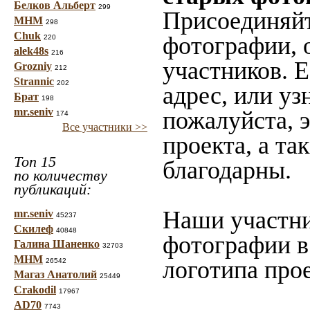
Белков Альберт
299
Присоединяйт
МНМ
298
Chuk
фотографии, 
220
alek48s
216
участников. 
Grozniy
212
Strannic
202
адрес, или уз
Брат
198
mr.seniv
пожалуйста, 
174
Все участники >>
проекта, а та
Топ 15
благодарны.
по количеству
публикаций:
Наши участни
mr.seniv
45237
Скилеф
40848
фотографии в
Галина Шаненко
32703
МНМ
логотипа прое
26542
Магаз Анатолий
25449
Crakodil
17967
AD70
7743