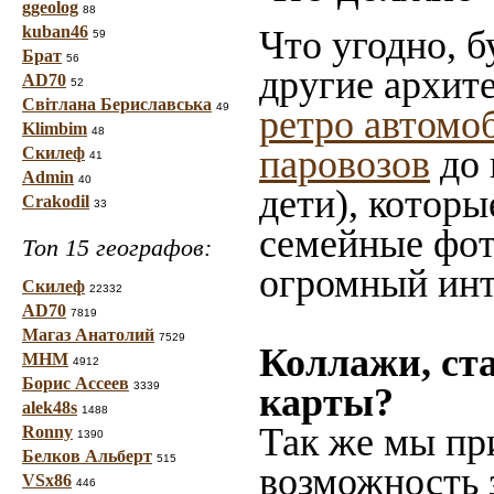
ggeolog
88
kuban46
Что угодно, б
59
Брат
56
другие архит
AD70
52
Світлана Бериславська
49
ретро автомо
Klimbim
48
паровозов
до 
Скилеф
41
Admin
40
дети), которы
Crakodil
33
семейные фот
Топ 15 географов:
огромный инт
Скилеф
22332
AD70
7819
Магаз Анатолий
7529
Коллажи, ст
МНМ
4912
Борис Ассеев
3339
карты?
alek48s
1488
Так же мы пр
Ronny
1390
Белков Альберт
515
возможность 
VSx86
446