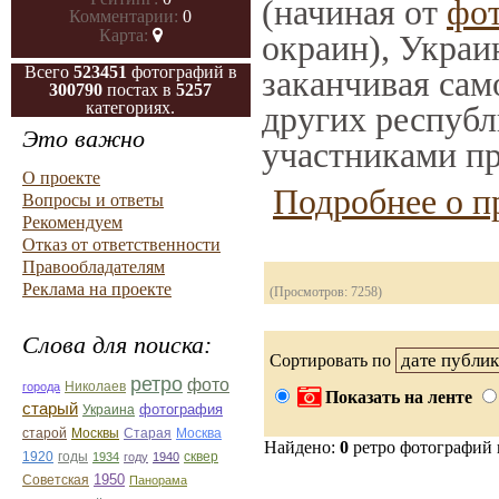
(начиная от
фо
Комментарии:
0
Карта:
окраин), Украи
Всего
523451
фотографий в
заканчивая само
300790
постах в
5257
категориях.
других республ
Это важно
участниками пр
О проекте
Подробнее о п
Вопросы и ответы
Рекомендуем
Отказ от ответственности
Правообладателям
Реклама на проекте
(Просмотров: 7258)
Слова для поиска:
Сортировать по
ретро
фото
Николаев
города
Показать на ленте
старый
фотография
Украина
Старая
Москва
старой
Москвы
Найдено:
0
ретро фотографий
1920
годы
сквер
1934
году
1940
1950
Советская
Панорама