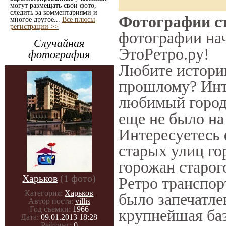
могут размещать свои фото,
следить за комментариями и
Фотографии ст
многое другое...
Все плюсы
регистрации >>
фотографии нач
Случайная
ЭтоРетро.ру!
фотография
Любите историю
прошлому? Инт
любимый город 
еще не было на
Интересуетесь
старых улиц го
горожан старог
Харьков
(1 фото)
Ретро транспорт
Категория:
Харьков
было запечатле
Автор поста:
villis
Год съемки:
1966
крупнейшая баз
Дата:
09.01.2013 18:28
Рейтинг:
0