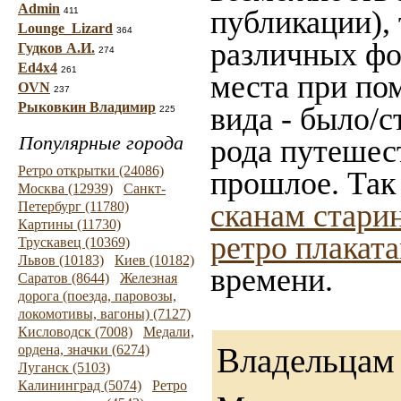
Admin
публикации),
411
Lounge_Lizard
364
различных фот
Гудков А.И.
274
Ed4x4
261
места при по
OVN
237
Рыковкин Владимир
вида - было/с
225
Популярные города
рода путешес
Ретро открытки (24086)
прошлое. Так
Москва (12939)
Санкт-
сканам стари
Петербург (11780)
Картины (11730)
ретро плакат
Трускавец (10369)
Львов (10183)
Киев (10182)
времени.
Саратов (8644)
Железная
дорога (поезда, паровозы,
локомотивы, вагоны) (7127)
Кисловодск (7008)
Медали,
Владельцам 
ордена, значки (6274)
Луганск (5103)
Калининград (5074)
Ретро