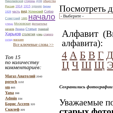
дом
Николаевской
стороны
общества
Посмотреть д
1914
1915
здание
Россия
биржи
вид
Собор
Успенский
1928
часть
начало
Советский
1885
улицы
Московская
фотоателье
Старые
начала
Ленина
трамвай
Алфавит
(Вы
Харьков
столетия
улиц
старого
склад
магазин
алфавита):
Все ключевые слова >>
4
А
Б
В
Г
Топ 15
по количеству
Ц
Ч
Ш
Щ
комментариев:
Магаз Анатолий
2040
poroch
1132
Сохранились фотографии 
sm
865
Yana
398
Admin
334
Уважаемые по
Борис Ассеев
320
старых фото
Скилеф
305