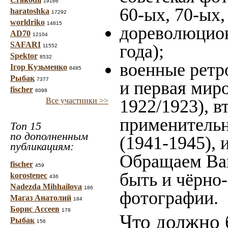
19166
60-ых, 70-ых,
haratoshka
17292
worldriko
14815
дореволюцион
AD70
12104
SAFARI
года);
11552
Spektor
8532
военные ретр
Ігор Кузьменко
8485
Рыбак
7377
и первая миро
fischer
6098
Все участники >>
1922/1923), в
применительн
Топ 15
по дополненным
(1941-1945),
публикациям:
Обращаем Ваш
fischer
459
быть и чёрно-
korostenec
436
Nadezda Mihhailova
186
фотографии.
Магаз Анатолий
184
Борис Ассеев
178
Что должно 
Рыбак
156