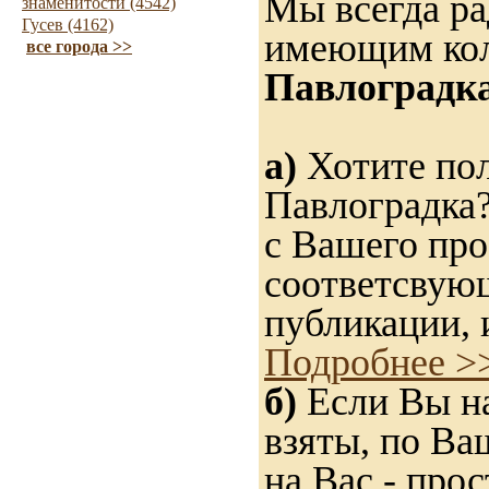
Мы всегда ра
знаменитости (4542)
Гусев (4162)
имеющим ко
все города >>
Павлоградк
а)
Хотите пол
Павлоградка?
с Вашего про
соответсвую
публикации, 
Подробнее >
б)
Если Вы на
взяты, по Ва
на Вас - прос