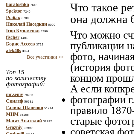
Что такое ре
haratoshka
7618
Spektor
7249
она должна 
Рыбак
6790
Николай Наседкин
5090
Ігор Кузьменко
Что можно сч
4796
fischer
4401
публикации н
Борис Ассеев
3722
alek48s
3394
фото, начина
Все участники >>
(история фото
Топ 15
концом прошло
по количеству
фотографий:
А если конкре
mr.seniv
78286
фотографии г.
Скилеф
56681
правило 1870-
Галина Шаненко
51714
МНМ
35166
старые фотог
Магаз Анатолий
32292
Grozniy
советская фот
22990
Crakodil