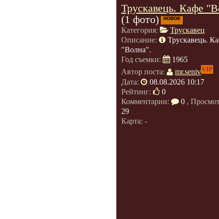
Трускавець. Кафе "В
(1 фото)
новое
Категория:
Трускавец
Описание:
Трускавець. К
"Волна".
Год съемки:
1965
VIP
Автор поста:
mr.seniv
Дата:
08.08.2026 10:17
Рейтинг:
0
Комментарии:
0
, Просмо
29
Карта: -