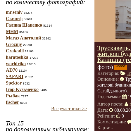
по количеству фотографий:
mr.seniv
78274
Скилеф
56681
Галина Шаненко
51714
МНМ
35166
Магаз Анатолий
32292
Grozniy
22990
Трускавець.
Crakodil
19166
житлові буд
haratoshka
Калініна (т
17292
worldriko
14815
фото)
новое
AD70
12104
Категория:
Т
SAFARI
11552
Описание:
Тр
Spektor
8532
житлові будинки
Ігор Кузьменко
8485
Сагайдачного).
Рыбак
Год съемки:
1
7377
fischer
6098
Автор поста:
Все участники >>
Дата:
08.08.20
Рейтинг:
0
Комментарии:
Топ 15
Карта: -
по дополненным публикациям: