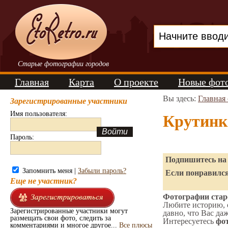
Старые фотографии городов
Главная
Карта
О проекте
Новые фот
Вы здесь:
Главная
Зарегистрированные участники
Имя пользователя:
Крутинк
Пароль:
Подпишитесь на 
Запомнить меня |
Забыли пароль?
Если понравился
Еще не участник?
Фотографии старо
Любите историю, 
Зарегистрированные участники могут
давно, что Вас да
размещать свои фото, следить за
Интересуетесь
фот
комментариями и многое другое...
Все плюсы