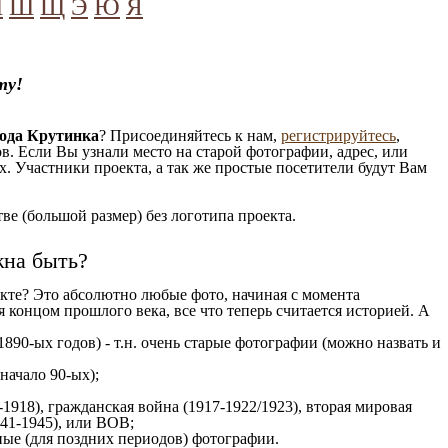
Ч
Ш
Щ
Э
Ю
Я
ту!
ода Крутинка
? Присоединяйтесь к нам,
регистрируйтесь
,
. Если Вы узнали место на старой фотографии, адрес, или
. Участники проекта, а так же простые посетители будут Вам
е (большой размер) без логотипа проекта.
жна быть?
кте? Это абсолютно любые фото, начиная c момента
 концом прошлого века, все что теперь считается историей. А
1890-ых годов) - т.н. очень старые фотографии (можно назвать и
 начало 90-ых);
1918), гражданская война (1917-1922/1923), вторая мировая
941-1945), или ВОВ;
ые (для поздних периодов) фотографии.