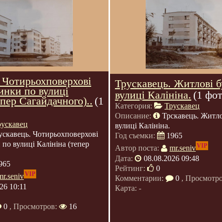
 Чотирьохповерхові
Трускавець. Житлові 
инки по вулиці
вулиці Калініна.
(1 фот
епер Сагайдачного)..
(1
Категория:
Трускавец
Описание:
Трскавець. Житло
рускавец
вулиці Калініна.
ускавець. Чотирьохповерхові
Год съемки:
1965
 по вулиці Калініна (тепер
VIP
Автор поста:
mr.seniv
Дата:
08.08.2026 09:48
965
Рейтинг:
0
VIP
mr.seniv
Комментарии:
0
, Просмотр
26 10:11
Карта: -
0
, Просмотров:
16