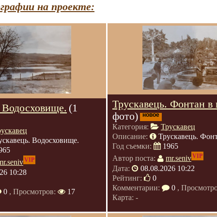
графии на проекте:
Трускавець. Фонтан в 
. Водосховище.
(1
фото)
новое
Категория:
Трускавец
рускавец
Описание:
Трускавець. Фонт
ускавець. Водосховище.
Год съемки:
1965
965
VIP
Автор поста:
mr.seniv
VIP
mr.seniv
Дата:
08.08.2026 10:22
26 10:28
Рейтинг:
0
Комментарии:
0
, Просмотр
0
, Просмотров:
17
Карта: -