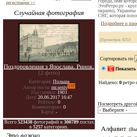
города, имя котор
регистрации >>
ЭтоРетро.ру - кру
окраин), Украины 
Случайная фотография
СНГ, которая попо
Подробнее о про
(Просмотров: 8252)
Сортировать по
Поздоровлення з Ярослава. Ринок.
Показать 
(2 фото)
Категория:
Польша
Найдено:
0
ретро 
VIP
Автор поста:
mr.seniv
Год съемки:
1903
Дата:
20.06.2017 16:47
Рейтинг:
0
Посмотреть другой
Комментарии:
0
Карта:
-
Всего
523438
фотографий в
300789
постах
в
5257
категориях.
Алфавит
(Вы 
Это важно