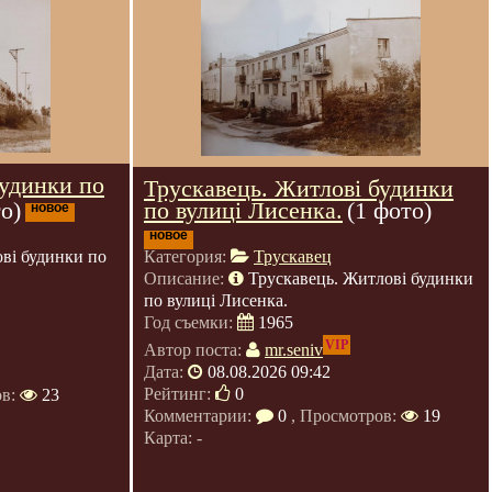
будинки по
Трускавець. Житлові будинки
по вулиці Лисенка.
(1 фото)
о)
новое
новое
Категория:
Трускавец
ві будинки по
Описание:
Трускавець. Житлові будинки
по вулиці Лисенка.
Год съемки:
1965
VIP
Автор поста:
mr.seniv
Дата:
08.08.2026 09:42
Рейтинг:
0
ов:
23
Комментарии:
0
, Просмотров:
19
Карта: -