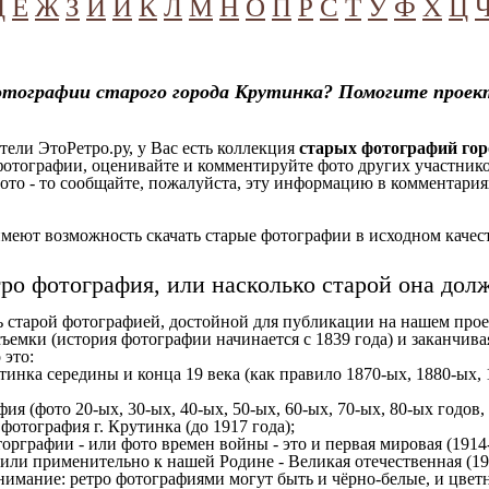
Д
Е
Ж
З
И
Й
К
Л
М
Н
О
П
Р
С
Т
У
Ф
Х
Ц
отографии старого города Крутинка? Помогите проек
ели ЭтоРетро.ру, у Вас есть коллекция
старых фотографий гор
отографии, оценивайте и комментируйте фото других участников
ото - то сообщайте, пожалуйста, эту информацию в комментариях
еют возможность скачать старые фотографии в исходном качеств
тро фотография, или насколько старой она дол
ь старой фотографией, достойной для публикации на нашем прое
ъемки (история фотографии начинается с 1839 года) и заканчивая
 это:
тинка середины и конца 19 века (как правило 1870-ых, 1880-ых, 
ия (фото 20-ых, 30-ых, 40-ых, 50-ых, 60-ых, 70-ых, 80-ых годов,
отография г. Крутинка (до 1917 года);
орграфии - или фото времен войны - это и первая мировая (1914-
 или применительно к нашей Родине - Великая отечественная (1
имание: ретро фотографиями могут быть и чёрно-белые, и цветн