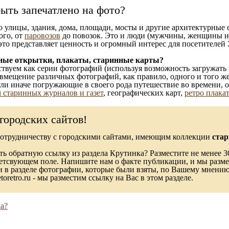
ыть запечатлено на фото?
то улицы, здания, дома, площади, мосты и другие архитектурные
ого, от
паровозов
до повозок. Это и люди (мужчины, женщины и д
это представляет ценность и огромный интерес для посетителей 
ные открытки, плакаты, старинные карты?
твуем как серии фотографий (используя возможность загружать 
вмещение различных фотографий, как правило, одного и того же
 или иначе погружающие в своего рода путешествие во времени, 
 старинных журналов и газет
, географических карт,
ретро плака
городских сайтов!
сотрудничеству с городскими сайтами, имеющим коллекции
стар
ь обратную ссылку из раздела Крутинка? Разместите не менее 30
ветсвующем поле. Напишите нам о факте публикации, и мы разме
в разделе фотографии, которые были взяты, по Вашему мнению, 
toretro.ru - мы разместим ссылку на Вас в этом разделе.
а?