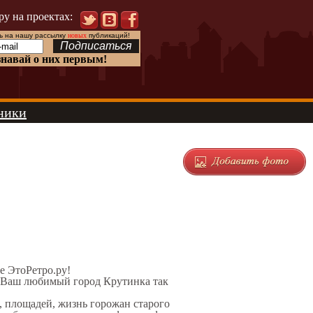
ру на проектах:
 на нашу рассылку
новых
публикаций!
знавай о них первым!
ники
те ЭтоРетро.ру!
л Ваш любимый город Крутинка так
, площадей, жизнь горожан старого