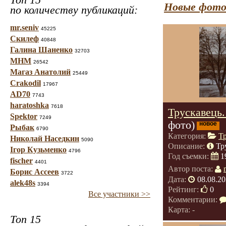
Новые фото
по количеству публикаций:
mr.seniv
45225
Скилеф
40848
Галина Шаненко
32703
МНМ
26542
Магаз Анатолий
25449
Crakodil
17967
AD70
7743
haratoshka
7618
Трускавець
Spektor
7249
фото)
новое
Рыбак
6790
Категория:
Т
Николай Наседкин
5090
Описание:
Тр
Ігор Кузьменко
4796
Год съемки:
1
fischer
4401
Автор поста:
Борис Ассеев
3722
Дата:
08.08.20
alek48s
3394
Рейтинг:
0
Все участники >>
Комментарии:
Карта: -
Топ 15