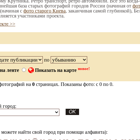
ому Крутинка. Ретро транспорт, ретро автомобили. Все это когда
пнейшая база старых фотографий городов России (начиная от
фо
(начиная с
фото старого Киева
, заканчивая самой глубинкой), Бе
лняется участниками проекта.
екте >>
по
новое!
на ленте
Показать на карте
фотографий на
0
страницах. Показаны фото: с 0 по 0.
 город:
можете найти свой город при помощи алфавита):