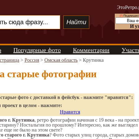
ЭтоРетро.
(!)
Подпишись
И у
о
Популярные фото
Комментарии
Участ
 страница
>
Россия
>
Омская область
> Крутинка
а старые фотографии
старые фото с доставкой в фейсбук - нажмите "нравится":
 проект в целом - нажмите:
Нравится
го г. Крутинка
, ретро фотографии начиная с 19 века - на проек
старину? Ностальгия по прошлому? Интересно, как же выгляде
же еще не было на этом свете?
о старого г. Крутинка
? Фото старых улиц города, старых домов