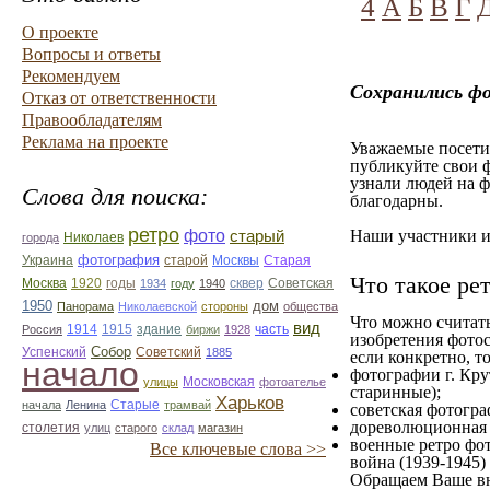
4
А
Б
В
Г
О проекте
Вопросы и ответы
Рекомендуем
Сохранились ф
Отказ от ответственности
Правообладателям
Реклама на проекте
Уважаемые посетит
публикуйте свои ф
узнали людей на ф
Слова для поиска:
благодарны.
ретро
фото
Наши участники им
старый
Николаев
города
фотография
Украина
Старая
старой
Москвы
Что такое ре
Москва
1920
годы
сквер
1934
году
1940
Советская
1950
дом
Панорама
Николаевской
стороны
общества
Что можно считат
вид
1914
1915
здание
Россия
биржи
1928
часть
изобретения фотос
Собор
Успенский
Советский
1885
если конкретно, то
начало
фотографии г. Кру
улицы
Московская
фотоателье
старинные);
Харьков
Старые
начала
Ленина
трамвай
советская фотограф
дореволюционная ф
столетия
улиц
старого
склад
магазин
военные ретро фот
Все ключевые слова >>
война (1939-1945)
Обращаем Ваше вн