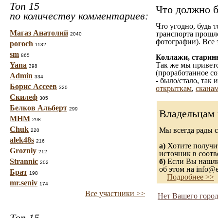
Топ 15
Что должно б
по количеству комментариев:
Что угодно, будь 
Магаз Анатолий
транспорта прошл
2040
фотографии). Все 
poroch
1132
sm
865
Коллажи, старин
Yana
Так же мы приветс
398
(проработанное со
Admin
334
- было/стало, так
Борис Ассеев
открыткам
,
сканам
320
Скилеф
305
Белков Альберт
299
Владельцам 
МНМ
298
Chuk
Мы всегда рады 
220
alek48s
216
а)
Хотите получит
Grozniy
212
источник в соот
Strannic
б)
Если Вы нашли 
202
об этом на info@e
Брат
198
Подробнее >>
mr.seniv
174
Все участники >>
Нет Вашего город
Топ 15