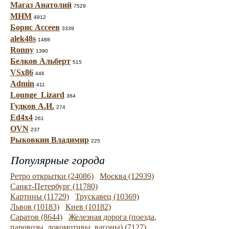
Магаз Анатолий
7529
МНМ
4912
Борис Ассеев
3339
alek48s
1488
Ronny
1390
Белков Альберт
515
VSx86
446
Admin
411
Lounge_Lizard
364
Гудков А.И.
274
Ed4x4
261
OVN
237
Рыковкин Владимир
225
Популярные города
Ретро открытки (24086)
Москва (12939)
Санкт-Петербург (11780)
Картины (11729)
Трускавец (10369)
Львов (10183)
Киев (10182)
Саратов (8644)
Железная дорога (поезда,
паровозы, локомотивы, вагоны) (7127)