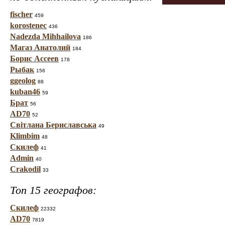
fischer
459
korostenec
436
Nadezda Mihhailova
186
Магаз Анатолий
184
Борис Ассеев
178
Рыбак
156
ggeolog
88
kuban46
59
Брат
56
AD70
52
Світлана Бериславська
49
Klimbim
48
Скилеф
41
Admin
40
Crakodil
33
Топ 15 географов:
Скилеф
22332
AD70
7819