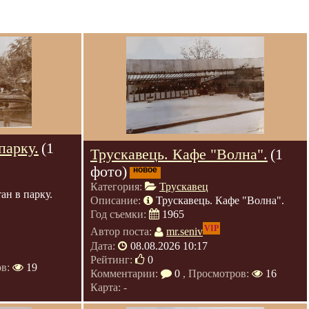
парку.
(1
Трускавець. Кафе "Волна".
(1
фото)
новое
Категория:
Трускавец
ан в парку.
Описание:
Трускавець. Кафе "Волна".
Год съемки:
1965
VIP
Автор поста:
mr.seniv
Дата:
08.08.2026 10:17
Рейтинг:
0
ов:
19
Комментарии:
0
, Просмотров:
16
Карта: -