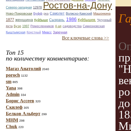
Ростов-на-Дону
Северо-западная
12978
Самолет
Ново-Покровская
Буфф
рка
Волжско-Камский
Машонкина
Г
1986
1877
женщина
Сызрань.
Куйбышев.
Куйбыше
Чугунный
яхта
Буэр
1997
Ремесленников
4-ая
садоводства
Симеоновская
Кыштымская
Констный
Миасс
Заречная
Все ключевые слова >>
Оп
Топ 15
пр
по количеству комментариев:
"Н
Магаз Анатолий
2040
poroch
1132
ве
sm
865
Yana
ро
398
Admin
334
до
Борис Ассеев
320
Скилеф
305
18
Белков Альберт
299
МНМ
298
Ми
Chuk
220