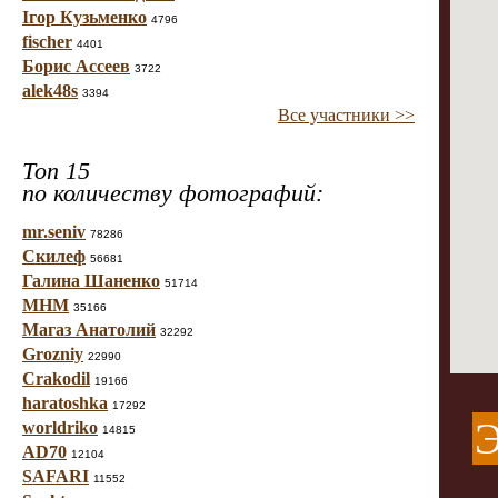
Ігор Кузьменко
4796
fischer
4401
Борис Ассеев
3722
alek48s
3394
Все участники >>
Топ 15
по количеству фотографий:
mr.seniv
78286
Скилеф
56681
Галина Шаненко
51714
МНМ
35166
Магаз Анатолий
32292
Grozniy
22990
Crakodil
19166
haratoshka
17292
Э
worldriko
14815
AD70
12104
SAFARI
11552