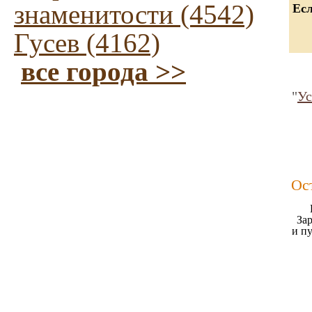
знаменитости (4542)
Есл
Гусев (4162)
все города >>
"
Ус
Ос
Зар
и п