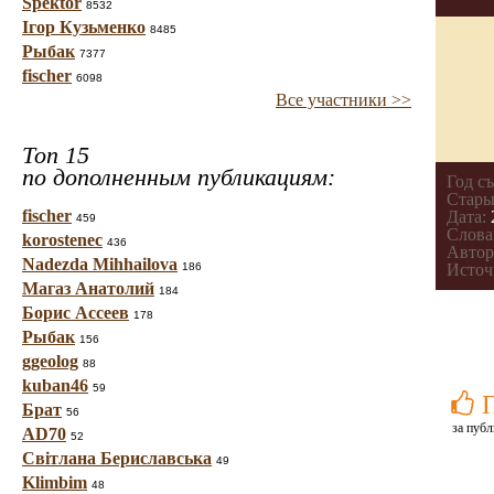
Spektor
8532
Ігор Кузьменко
8485
Рыбак
7377
fischer
6098
Все участники >>
Топ 15
по дополненным публикациям:
Год с
Стары
fischer
Дата:
459
Слова
korostenec
436
Автор
Nadezda Mihhailova
186
Источ
Магаз Анатолий
184
Борис Ассеев
178
Рыбак
156
ggeolog
88
kuban46
59
Брат
56
за публ
AD70
52
Світлана Бериславська
49
Klimbim
48