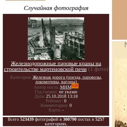
Случайная фотография
Железнодорожные паровые краны на
строительстве мартеновской печи
(1 фото)
Категория:
Железная дорога (поезда, паровозы,
локомотивы, вагоны)
VIP
Автор поста:
МНМ
Год съемки:
не указан
Дата:
25.10.2018 13:18
Рейтинг:
0
Комментарии:
0
Карта:
-
Всего
523439
фотографий в
300790
постах в
5257
категориях.