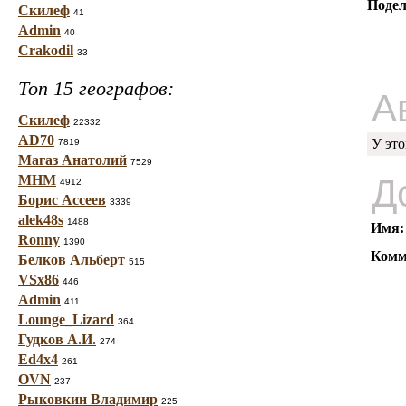
Подел
Скилеф
41
Admin
40
Crakodil
33
Топ 15 географов:
А
Скилеф
22332
AD70
У это
7819
Магаз Анатолий
7529
МНМ
Д
4912
Борис Ассеев
3339
alek48s
1488
Имя:
Ronny
1390
Комм
Белков Альберт
515
VSx86
446
Admin
411
Lounge_Lizard
364
Гудков А.И.
274
Ed4x4
261
OVN
237
Рыковкин Владимир
225