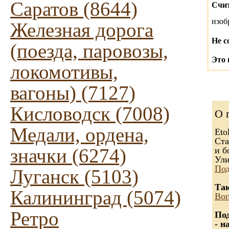
Саратов (8644)
Счит
изо
Железная дорога
Не с
(поезда, паровозы,
Это 
локомотивы,
вагоны) (7127)
Кисловодск (7008)
О 
Медали, ордена,
Eto
Ста
значки (6274)
и б
Ули
Под
Луганск (5103)
Так
Калининград (5074)
Воп
Ретро
Под
- н