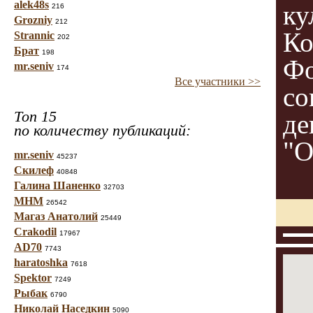
alek48s
ку
216
Grozniy
212
Ко
Strannic
202
Брат
198
Фо
mr.seniv
174
Все участники >>
со
Топ 15
де
по количеству публикаций:
"О
mr.seniv
45237
Скилеф
40848
Галина Шаненко
32703
МНМ
26542
Магаз Анатолий
25449
Crakodil
17967
AD70
7743
haratoshka
7618
Spektor
7249
Рыбак
6790
Николай Наседкин
5090