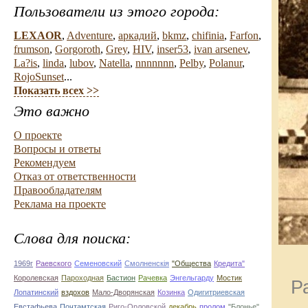
Пользователи из этого города:
LEXAOR
,
Adventure
,
aркадий
,
bkmz
,
chifinia
,
Farfon
,
frumson
,
Gorgoroth
,
Grey
,
HIV
,
inser53
,
ivan arsenev
,
La?is
,
linda
,
lubov
,
Natella
,
nnnnnnn
,
Pelby
,
Polanur
,
RojoSunset
...
Показать всех >>
Это важно
О проекте
Вопросы и ответы
Рекомендуем
Отказ от ответственности
Правообладателям
Реклама на проекте
Слова для поиска:
1969г
Раевского
Семеновский
Смолненскія
"Общества
Кредита"
Королевская
Пароходная
Бастион
Рачевка
Энгельгарду
Мостик
Р
Лопатинский
вздохов
Мало-Дворянская
Козинка
Одигитриевская
Евстафьева
Почтамтская
Риго-Орловской
декабрь
пролом
"Блонье"