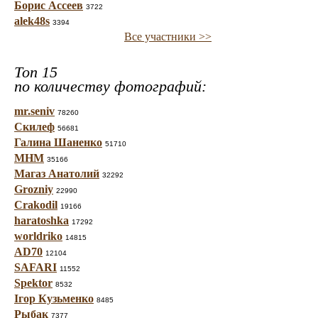
Борис Ассеев
3722
alek48s
3394
Все участники >>
Топ 15
по количеству фотографий:
mr.seniv
78260
Скилеф
56681
Галина Шаненко
51710
МНМ
35166
Магаз Анатолий
32292
Grozniy
22990
Crakodil
19166
haratoshka
17292
worldriko
14815
AD70
12104
SAFARI
11552
Spektor
8532
Ігор Кузьменко
8485
Рыбак
7377