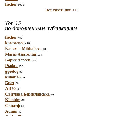
fischer
6098
Все участники >>
Топ 15
по дополненным публикациям:
fischer
459
korostenec
436
Nadezda Mihhailova
186
Магаз Анатолий
184
Борис Ассеев
178
Рыбак
156
ggeolog
88
kuban46
59
Брат
56
AD70
52
Світлана Бериславська
49
Klimbim
48
Скилеф
41
Admin
40