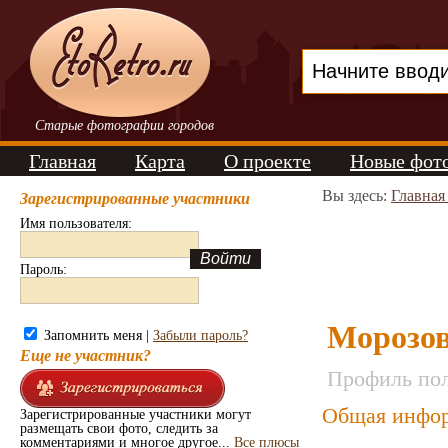
Старые фотографии городов
Главная
Карта
О проекте
Новые фот
Вы здесь:
Главная
Зарегистрированные участники
Имя пользователя:
Пароль:
Морозов
Запомнить меня |
Забыли пароль?
Еще не участник?
Профиль пол
Общая инфор
Зарегистрированные участники могут
размещать свои фото, следить за
комментариями и многое другое...
Все плюсы