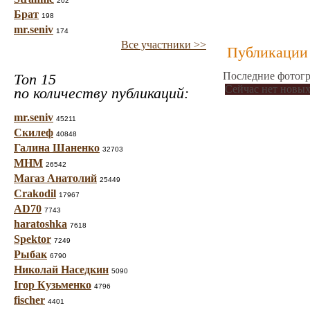
202
Брат
198
mr.seniv
174
Все участники >>
Публикации 
Последние фотогр
Топ 15
Сейчас нет новых
по количеству публикаций:
mr.seniv
45211
Скилеф
40848
Галина Шаненко
32703
МНМ
26542
Магаз Анатолий
25449
Crakodil
17967
AD70
7743
haratoshka
7618
Spektor
7249
Рыбак
6790
Николай Наседкин
5090
Ігор Кузьменко
4796
fischer
4401