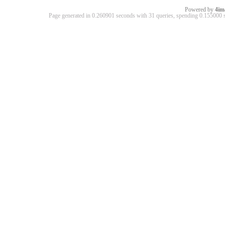
Powered by
4im
Page generated in 0.260901 seconds with 31 queries, spending 0.15500