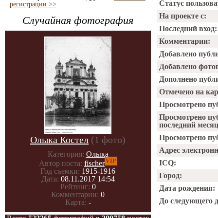
Статус пользова
регистрации >>
На проекте с:
Случайная фотография
Последний вход:
Комментарии:
Добавлено публ
Добавлено фото
Дополнено публ
Отмечено на ка
Просмотрено пу
Просмотрено пу
последний месяц
Просмотрено пуб
Олыка Костел
(1 фото)
Адрес электрон
Категория:
Олыка
VIP
ICQ:
Автор поста:
fischer
Год съемки:
1915-1916
Город:
Дата:
08.11.2017 14:54
Рейтинг:
0
Дата рождения:
Комментарии:
0
До следующего 
Карта:
-