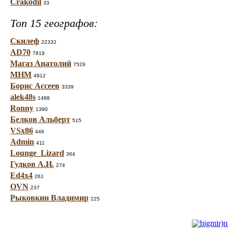
Crakodil
33
Топ 15 географов:
Скилеф
22332
AD70
7819
Магаз Анатолий
7529
МНМ
4912
Борис Ассеев
3339
alek48s
1488
Ronny
1390
Белков Альберт
515
VSx86
446
Admin
411
Lounge_Lizard
364
Гудков А.И.
274
Ed4x4
261
OVN
237
Рыковкин Владимир
225