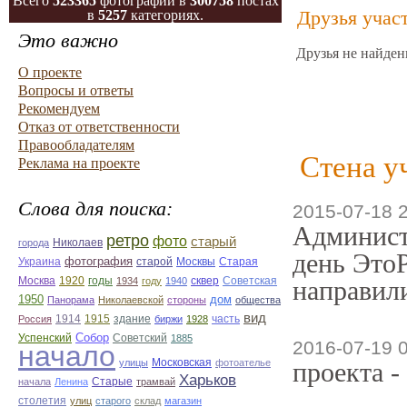
Всего
523365
фотографий в
300758
постах
Друзья учас
в
5257
категориях.
Это важно
Друзья не найден
О проекте
Вопросы и ответы
Рекомендуем
Отказ от ответственности
Правообладателям
Стена у
Реклама на проекте
Слова для поиска:
2015-07-18 
Админист
ретро
фото
старый
Николаев
города
день ЭтоР
фотография
Украина
Старая
старой
Москвы
Москва
1920
годы
сквер
1934
году
1940
Советская
направили
1950
дом
Панорама
Николаевской
стороны
общества
вид
1914
1915
здание
Россия
биржи
1928
часть
Собор
Успенский
Советский
1885
2016-07-19 
начало
улицы
Московская
фотоателье
проекта -
Харьков
Старые
начала
Ленина
трамвай
столетия
улиц
старого
склад
магазин