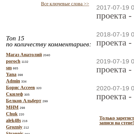
Все ключевые слова >>
2017-07-19 
проекта -
2018-07-19 
Топ 15
проекта -
по количеству комментариев:
Магаз Анатолий
2040
2019-07-19 
poroch
1132
проекта -
sm
865
Yana
398
Admin
334
2020-07-19 
Борис Ассеев
320
проекта -
Скилеф
305
Белков Альберт
299
МНМ
298
Chuk
220
Только зарегис
alek48s
216
записи на стене!
Grozniy
212
Strannic