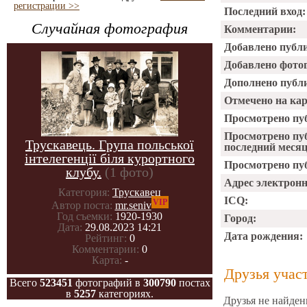
регистрации >>
Последний вход:
Случайная фотография
Комментарии:
Добавлено публ
Добавлено фото
Дополнено публ
Отмечено на ка
Просмотрено пу
Просмотрено пу
Трускавець. Група польської
последний месяц
інтелегенції біля курортного
Просмотрено пуб
клубу.
(1 фото)
Адрес электрон
Категория:
Трускавец
ICQ:
VIP
Автор поста:
mr.seniv
Год съемки:
1920-1930
Город:
Дата:
29.08.2023 14:21
Дата рождения:
Рейтинг:
0
Комментарии:
0
Карта:
-
Друзья учас
Всего
523451
фотографий в
300790
постах
в
5257
категориях.
Друзья не найден