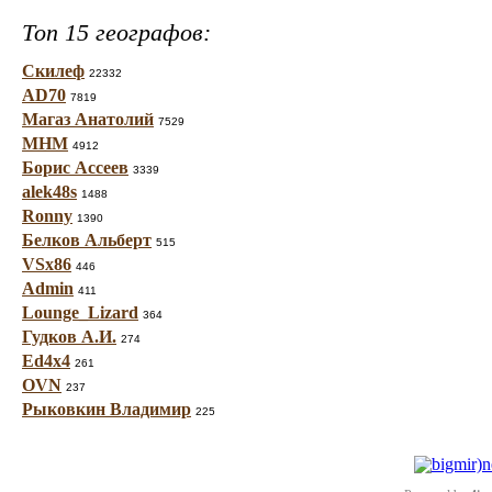
Топ 15 географов:
Скилеф
22332
AD70
7819
Магаз Анатолий
7529
МНМ
4912
Борис Ассеев
3339
alek48s
1488
Ronny
1390
Белков Альберт
515
VSx86
446
Admin
411
Lounge_Lizard
364
Гудков А.И.
274
Ed4x4
261
OVN
237
Рыковкин Владимир
225