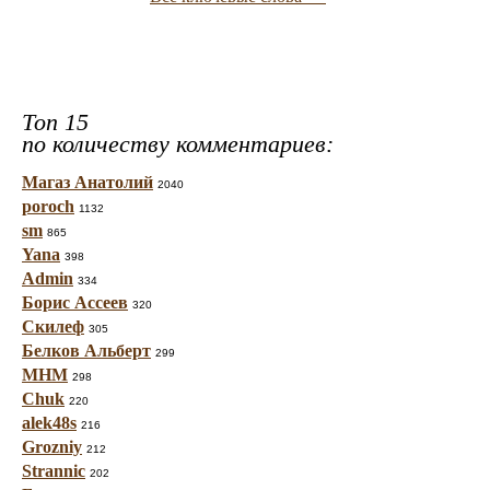
Топ 15
по количеству комментариев:
Магаз Анатолий
2040
poroch
1132
sm
865
Yana
398
Admin
334
Борис Ассеев
320
Скилеф
305
Белков Альберт
299
МНМ
298
Chuk
220
alek48s
216
Grozniy
212
Strannic
202