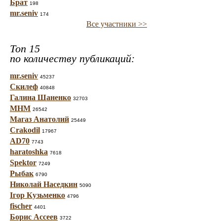
Брат
198
mr.seniv
174
Все участники >>
Топ 15
по количеству публикаций:
mr.seniv
45237
Скилеф
40848
Галина Шаненко
32703
МНМ
26542
Магаз Анатолий
25449
Crakodil
17967
AD70
7743
haratoshka
7618
Spektor
7249
Рыбак
6790
Николай Наседкин
5090
Ігор Кузьменко
4796
fischer
4401
Борис Ассеев
3722