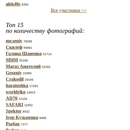
alek48s
3394
Все участники >>
Топ 15
по количеству фотографий:
mr.seniv
78286
Скилеф
56681
Галина Шаненко
51714
МНМ
35166
Магаз Анатолий
32292
Grozniy
22990
Crakodil
19166
haratoshka
17292
worldriko
14815
AD70
12104
SAFARI
11552
Spektor
8532
Ігор Кузьменко
8485
Рыбак
7377