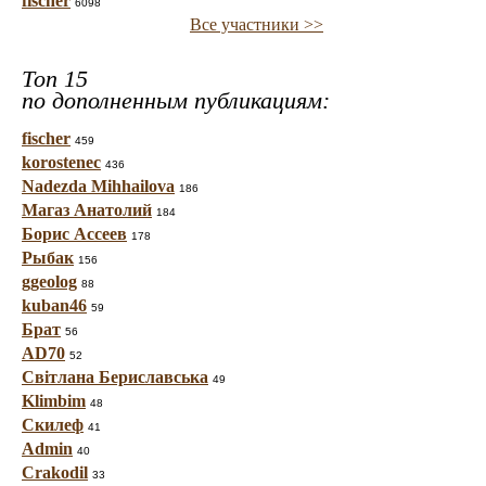
fischer
6098
Все участники >>
Топ 15
по дополненным публикациям:
fischer
459
korostenec
436
Nadezda Mihhailova
186
Магаз Анатолий
184
Борис Ассеев
178
Рыбак
156
ggeolog
88
kuban46
59
Брат
56
AD70
52
Світлана Бериславська
49
Klimbim
48
Скилеф
41
Admin
40
Crakodil
33