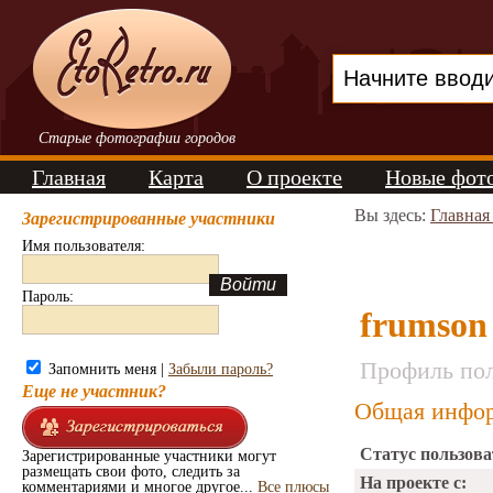
Старые фотографии городов
Главная
Карта
О проекте
Новые фот
Вы здесь:
Главная
Зарегистрированные участники
Имя пользователя:
Пароль:
frumson
Профиль пол
Запомнить меня |
Забыли пароль?
Еще не участник?
Общая инфор
Статус пользова
Зарегистрированные участники могут
размещать свои фото, следить за
На проекте с:
комментариями и многое другое...
Все плюсы