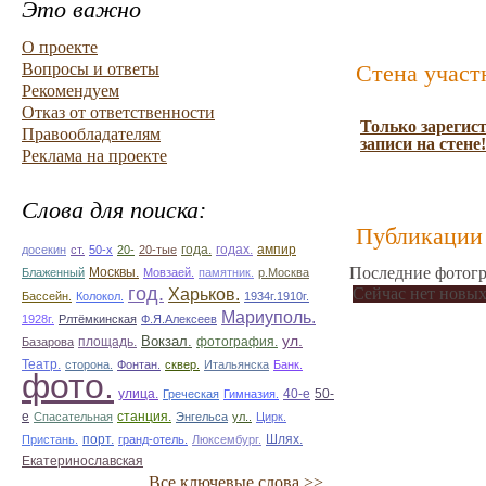
Это важно
О проекте
Вопросы и ответы
Стена участ
Рекомендуем
Отказ от ответственности
Только зарегис
Правообладателям
записи на стене!
Реклама на проекте
Слова для поиска:
Публикации 
ампир
досекин
ст.
50-х
20-
20-тые
года.
годах.
Последние фотогр
Блаженный
Москвы.
Мовзаей.
памятник.
р.Москва
год.
Сейчас нет новых
Харьков.
Бассейн.
Колокол.
1934г.1910г.
Мариуполь.
1928г.
Рлтёмкинская
Ф.Я.Алексеев
ул.
площадь.
Вокзал.
фотография.
Базарова
Театр.
сторона.
Фонтан.
сквер.
Итальянска
Банк.
фото.
улица.
50-
Греческая
Гимназия.
40-е
е
Спасательная
станция.
Энгельса
ул..
Цирк.
Пристань.
порт.
гранд-отель.
Люксембург.
Шлях.
Екатеринославская
Все ключевые слова >>