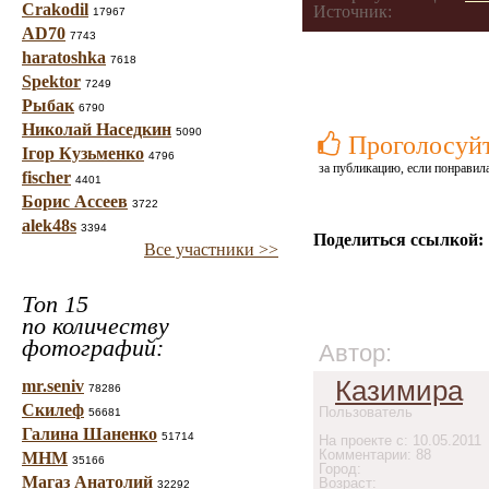
Crakodil
Источник:
17967
AD70
7743
haratoshka
7618
Spektor
7249
Рыбак
6790
Николай Наседкин
5090
Проголосуй
Ігор Кузьменко
4796
за публикацию, если понравила
fischer
4401
Борис Ассеев
3722
alek48s
3394
Поделиться ссылкой:
Все участники >>
Топ 15
по количеству
фотографий:
Автор:
Казимира
mr.seniv
78286
Скилеф
Пользователь
56681
Галина Шаненко
51714
На проекте с: 10.05.2011
Комментарии: 88
МНМ
35166
Город:
Магаз Анатолий
Возраст:
32292