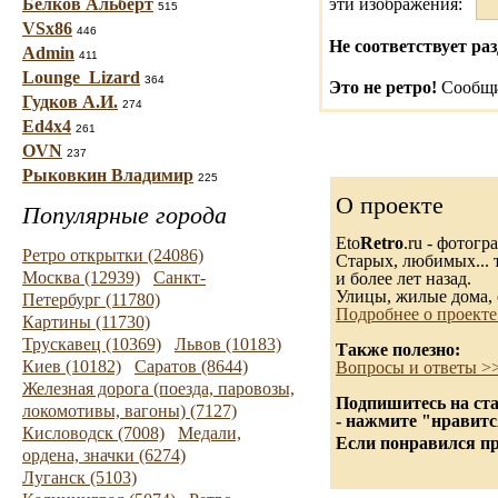
Белков Альберт
эти изображения:
515
VSx86
446
Не соответствует раз
Admin
411
Lounge_Lizard
364
Это не ретро!
Сообщи
Гудков А.И.
274
Ed4x4
261
OVN
237
Рыковкин Владимир
225
О проекте
Популярные города
Eto
Retro
.ru - фотог
Ретро открытки (24086)
Старых, любимых... т
Москва (12939)
Санкт-
и более лет назад.
Улицы, жилые дома, 
Петербург (11780)
Подробнее о проекте
Картины (11730)
Трускавец (10369)
Львов (10183)
Также полезно:
Киев (10182)
Саратов (8644)
Вопросы и ответы >
Железная дорога (поезда, паровозы,
Подпишитесь на ста
локомотивы, вагоны) (7127)
- нажмите "нравитс
Кисловодск (7008)
Медали,
Если понравился пр
ордена, значки (6274)
Луганск (5103)