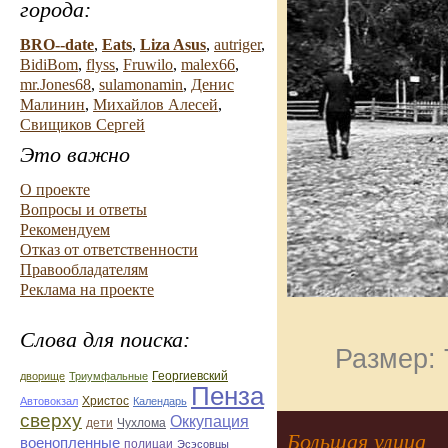
города:
BRO--date
,
Eats
,
Liza Asus
,
autriger
,
BidiBom
,
flyss
,
Fruwilo
,
malex66
,
mr.Jones68
,
sulamonamin
,
Денис
Малинин
,
Михайлов Алесей
,
Свищиков Сергей
Это важно
О проекте
Вопросы и ответы
Рекомендуем
Отказ от ответственности
Правообладателям
Реклама на проекте
Слова для поиска:
Размер: 
дворище
Триумфальные
Георгиевский
Пенза
Автовокзал
Христос
Календарь
сверху
Оккупация
дети
Чухлома
Большая улица
военопленные
полицаи
Эсэсовцы