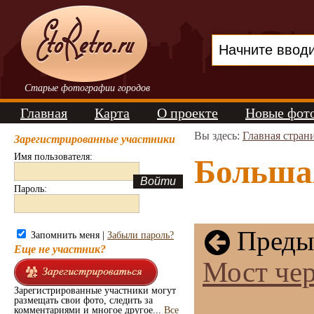
Старые фотографии городов
Главная
Карта
О проекте
Новые фот
Вы здесь:
Главная стран
Зарегистрированные участники
Имя пользователя:
Большая
Пароль:
Преды
Запомнить меня |
Забыли пароль?
Еще не участник?
Мост чер
Зарегистрированные участники могут
размещать свои фото, следить за
комментариями и многое другое...
Все