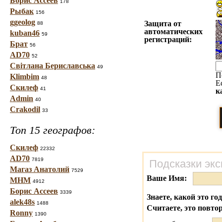
Борис Ассеев
178
Рыбак
156
ggeolog
Защита от
88
автоматических
kuban46
59
регистраций:
Брат
56
AD70
52
Світлана Бериславська
49
П
Klimbim
48
Е
Скилеф
41
к
Admin
40
Crakodil
33
Топ 15 географов:
Скилеф
22332
AD70
7819
Подсказки экс
Магаз Анатолий
7529
Ваше Имя:
МНМ
4912
Борис Ассеев
3339
Знаете, какой это го
alek48s
1488
Считаете, это повто
Ronny
1390