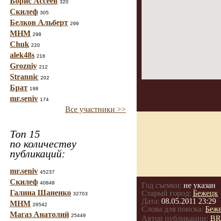
Борис Ассеев
320
Скилеф
305
Белков Альберт
299
МНМ
298
Chuk
220
alek48s
216
Grozniy
212
Strannic
202
Брат
198
mr.seniv
174
Все участники >>
Топ 15
по количеству
публикаций:
mr.seniv
45237
Скилеф
40848
Год съемки:
не указан
Галина Шаненко
Старый город:
Бежецк
32703
Дата:
08.05.2011 23:29
МНМ
26542
Слова для поиска:
Беж
Магаз Анатолий
25449
Автор публикации:
BR