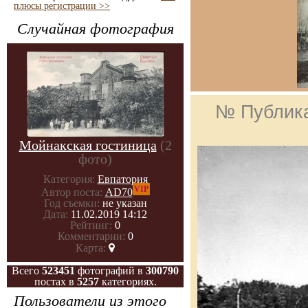
плюсы регистрации >>
Случайная фотография
№ Публик
Мойнакская гостиница
(2
фото)
Категория:
Евпатория
VIP
Автор поста:
AD70
Год съемки:
не указан
Дата:
11.02.2019 14:12
Рейтинг:
0
Комментарии:
0
Карта:
Всего
523451
фотографий в
300790
постах в
5257
категориях.
Пользователи из этого