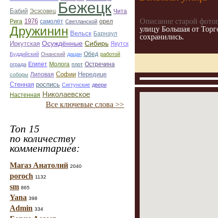
Бежецк
Бабий
Эсэсовец
Чита
Описание старой фото
1976
орел
Рига
самолёт
Светланской
Дружинин
улицу Большая от Торг
Вельск
Барнаул
сохранились.
Иркутская
Осуждённые
Сибирь
Якутск
Буддийский
Онанский
дацан
Обед
работой
Египет
Молога
Остречина
ограда
плот
Софии
Нередице
соборы
Липовая
роспись
Стенная
Сигтунские
двери
Николаевское
Настенная
Все ключевые слова >>
Топ 15
по количеству
комментариев:
Магаз Анатолий
2040
poroch
1132
sm
865
Yana
398
Admin
334