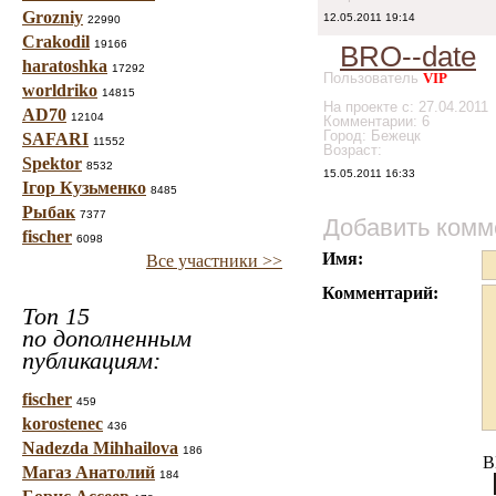
Grozniy
12.05.2011 19:14
22990
Crakodil
19166
BRO--date
haratoshka
17292
Пользователь
VIP
worldriko
14815
На проекте с: 27.04.2011
AD70
12104
Комментарии: 6
Город: Бежецк
SAFARI
11552
Возраст:
Spektor
8532
15.05.2011 16:33
Ігор Кузьменко
8485
Рыбак
7377
Добавить комм
fischer
6098
Имя:
Все участники >>
Комментарий:
Топ 15
по дополненным
публикациям:
fischer
459
korostenec
436
Nadezda Mihhailova
186
B
Магаз Анатолий
184