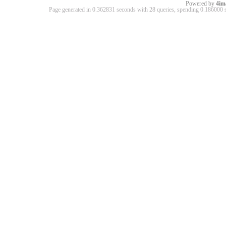
Powered by
4im
Page generated in 0.362831 seconds with 28 queries, spending 0.18600