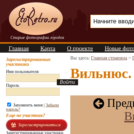
Старые фотографии городов
Главная
Карта
О проекте
Новые фот
Вы здесь:
Главная страница
>
Зарегистрированные
участники
Вильнюс. 
Имя пользователя:
Пароль:
Пред
Запомнить меня |
Забыли
пароль?
В
Еще не участник?
Зарегистрированные участники