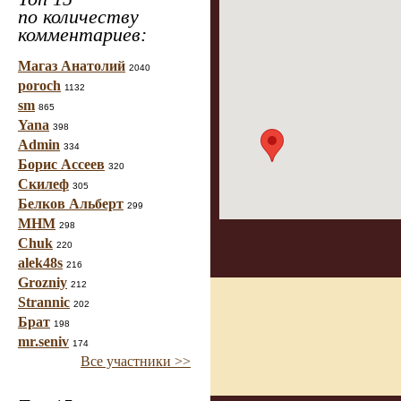
по количеству
комментариев:
Магаз Анатолий
2040
poroch
1132
sm
865
Yana
398
Admin
334
Борис Ассеев
320
Скилеф
305
Белков Альберт
299
МНМ
298
Chuk
220
alek48s
216
Grozniy
212
Strannic
202
Брат
198
mr.seniv
174
Все участники >>