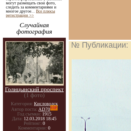
могут размещать свои фото,
следить за комментариями и
многое другое...
Все плюсы
регистрации >>
Случайная
фотография
№ Публикации:
Голицынский проспект
(1 фото)
Категория:
Кисловодск
VIP
Автор поста:
AD70
Год съемки:
1915
Дата:
12.03.2018 18:45
Рейтинг:
0
Комментарии:
0