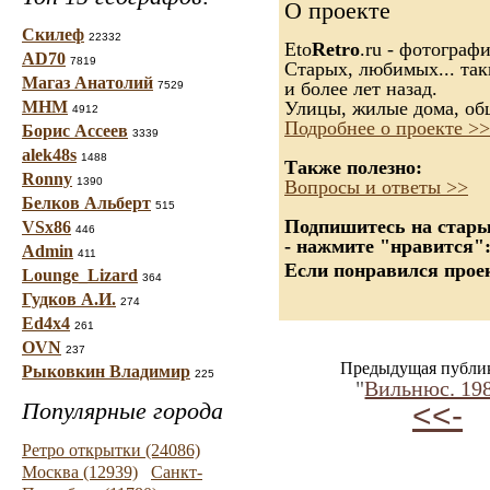
О проекте
Скилеф
22332
Eto
Retro
.ru - фотограф
AD70
7819
Старых, любимых... так
Магаз Анатолий
и более лет назад.
7529
МНМ
Улицы, жилые дома, об
4912
Подробнее о проекте >>
Борис Ассеев
3339
alek48s
1488
Также полезно:
Ronny
1390
Вопросы и ответы >>
Белков Альберт
515
Подпишитесь на старые
VSx86
446
- нажмите "нравится"
Admin
411
Если понравился проек
Lounge_Lizard
364
Гудков А.И.
274
Ed4x4
261
OVN
237
Предыдущая публи
Рыковкин Владимир
225
"
Вильнюс. 198
Популярные города
<<-
Ретро открытки (24086)
Москва (12939)
Санкт-