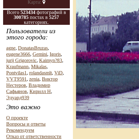
Карта:
Всего
523434
фотографий в
300785
постах в
5257
категориях.
Пользователи из
этого города:
agne
,
DonatasBruzas
,
eugene3666
,
Gemini
,
Igoris
,
jurij Grigorovic
,
Kaimyn?83
,
Kraufmann
,
Mikalas
,
Pontvilas1
,
rolandasmlt
,
ViD
,
VVT9591
,
zenia
,
Виктор
Нестеров
,
Владимир
Сафьянов
,
Кирилл Н
,
Эдуард939
Это важно
О проекте
Вопросы и ответы
Рекомендуем
Отказ от ответственности