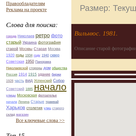
Правообладателям
Размер: Текущ
Реклама на проекте
Слова для поиска:
Вильнюс. 1981.
ретро
фото
Николаев
города
старый
фотография
Украина
Описание старой фотографии
Старая
Москва
старой
Москвы
1920
годы
сквер
1934
году
1940
1950
Советская
Панорама
дом
Николаевской
стороны
общества
1914
1915
здание
Россия
биржи
вид
Собор
Успенский
1928
часть
начало
Советский
1885
улицы
Московская
фотоателье
Старые
начала
Ленина
трамвай
Харьков
столетия
улиц
старого
склад
магазин
Все ключевые слова >>
Топ 15