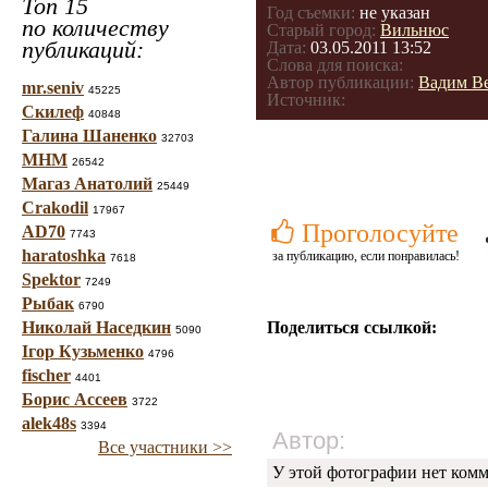
Топ 15
Год съемки:
не указан
по количеству
Старый город:
Вильнюс
публикаций:
Дата:
03.05.2011 13:52
Слова для поиска:
Автор публикации:
Вадим В
mr.seniv
45225
Источник:
Скилеф
40848
Галина Шаненко
32703
МНМ
26542
Магаз Анатолий
25449
Crakodil
17967
Проголосуйте
AD70
7743
haratoshka
за публикацию, если понравилась!
7618
Spektor
7249
Рыбак
6790
Николай Наседкин
Поделиться ссылкой:
5090
Ігор Кузьменко
4796
fischer
4401
Борис Ассеев
3722
alek48s
3394
Автор:
Все участники >>
У этой фотографии нет комм