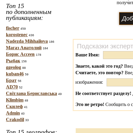
получит
Топ 15
по дополненным
публикациям:
fischer
459
korostenec
436
Nadezda Mihhailova
186
Подсказки экспер
Магаз Анатолий
184
Борис Ассеев
Ваше Имя:
178
Рыбак
156
Знаете, какой это год?
Введ
ggeolog
88
Считаете, это повтор?
Вве
kuban46
59
Брат
56
изображения:
AD70
52
Світлана Бериславська
Не соответствует разделу!
49
Klimbim
48
Это не ретро!
Сообщить о с
Скилеф
41
Admin
40
Crakodil
33
Топ 15 географов: