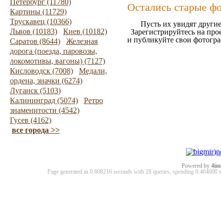
Петербург (11780)
Остались старые ф
Картины (11729)
Трускавец (10366)
Пусть их увидят другие
Львов (10183)
Киев (10182)
Зарегистрируйтесь на про
и публикуйте свои фотогр
Саратов (8644)
Железная
дорога (поезда, паровозы,
локомотивы, вагоны) (7127)
Кисловодск (7008)
Медали,
ордена, значки (6274)
Луганск (5103)
Калининград (5074)
Ретро
знаменитости (4542)
Гусев (4162)
все города >>
Powered by
4im
Page generated in 0.608216 seconds with 28 queries, spending 0.40400