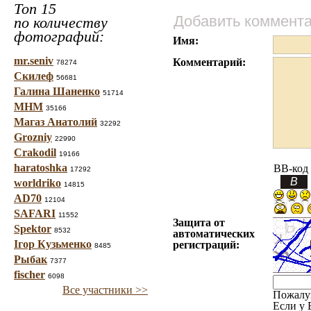
Топ 15
Добавить коммент
по количеству
фотографий:
Имя:
mr.seniv
Комментарий:
78274
Скилеф
56681
Галина Шаненко
51714
МНМ
35166
Магаз Анатолий
32292
Grozniy
22990
Crakodil
19166
haratoshka
BB-код
17292
worldriko
14815
AD70
12104
SAFARI
11552
Защита от
Spektor
8532
автоматических
Ігор Кузьменко
регистраций:
8485
Рыбак
7377
fischer
6098
Все участники >>
Пожалу
Если у 