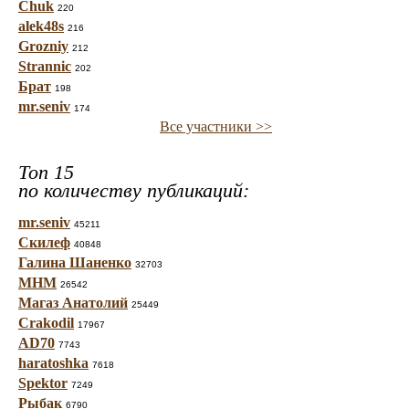
Chuk
220
alek48s
216
Grozniy
212
Strannic
202
Брат
198
mr.seniv
174
Все участники >>
Топ 15
по количеству публикаций:
mr.seniv
45211
Скилеф
40848
Галина Шаненко
32703
МНМ
26542
Магаз Анатолий
25449
Crakodil
17967
AD70
7743
haratoshka
7618
Spektor
7249
Рыбак
6790