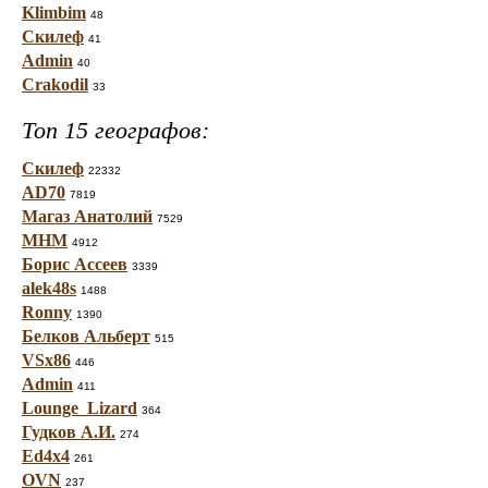
Klimbim
48
Скилеф
41
Admin
40
Crakodil
33
Топ 15 географов:
Скилеф
22332
AD70
7819
Магаз Анатолий
7529
МНМ
4912
Борис Ассеев
3339
alek48s
1488
Ronny
1390
Белков Альберт
515
VSx86
446
Admin
411
Lounge_Lizard
364
Гудков А.И.
274
Ed4x4
261
OVN
237