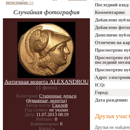
регистрации >>
Последний вход:
Случайная фотография
Комментарии:
Добавлено публ
Добавлено фото
Дополнено публ
Отмечено на ка
Просмотрено пу
Просмотрено пу
последний месяц
Просмотрено пуб
Адрес электрон
Античная монета ALEXANDROU
ICQ:
(1 фото)
Город:
Категория:
Старинные деньги
Дата рождения:
(бумажные, монеты)
Автор поста:
Скилеф
Год съемки:
не указан
Дата:
11.07.2013 08:19
Друзья учас
Рейтинг:
0
Комментарии:
0
Друзья не найден
Карта:
-