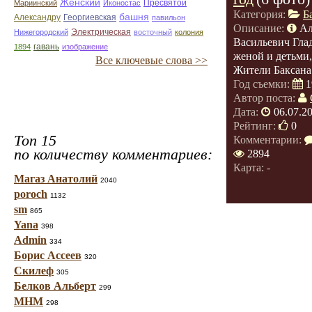
Женский
Мариинский
Иконостас
Пресвятой
Категория:
Б
башня
Георгиевская
Александру
павильон
Описание:
Ал
Нижегородский
Электрическая
восточный
колония
Васильевич Глад
1894
гавань
изображение
женой и детьми,
Все ключевые слова >>
Жители Баксана
Год съемки:
1
Автор поста:
Дата:
06.07.2
Рейтинг:
0
Топ 15
Комментарии:
по количеству комментариев:
2894
Карта: -
Магаз Анатолий
2040
poroch
1132
sm
865
Yana
398
Admin
334
Борис Ассеев
320
Скилеф
305
Белков Альберт
299
МНМ
298