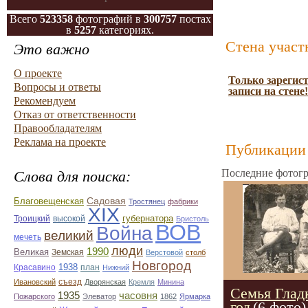
Всего
523358
фотографий в
300757
постах
в
5257
категориях.
Стена участ
Это важно
О проекте
Только зарегис
Вопросы и ответы
записи на стене!
Рекомендуем
Отказ от ответственности
Правообладателям
Реклама на проекте
Публикации 
Последние фотогр
Слова для поиска:
Благовещенская
Садовая
Тростянец
фабрики
ХІХ
Троицкий
губернатора
высокой
Бристоль
ВОВ
Война
великий
мечеть
люди
1990
Великая
Земская
Верстовой
столб
Новгород
1938
Красавино
план
Нижний
Ивановский
съезд
Дворянская
Кремля
Минина
Семья Глад
часовня
1935
Пожарского
Элеватор
1862
Ярмарка
год
(6 фото)