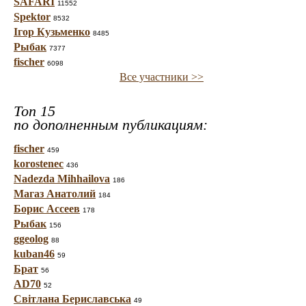
SAFARI
11552
Spektor
8532
Ігор Кузьменко
8485
Рыбак
7377
fischer
6098
Все участники >>
Топ 15
по дополненным публикациям:
fischer
459
korostenec
436
Nadezda Mihhailova
186
Магаз Анатолий
184
Борис Ассеев
178
Рыбак
156
ggeolog
88
kuban46
59
Брат
56
AD70
52
Світлана Бериславська
49