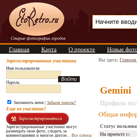
Старые фотографии городов
Главная
Карта
О проекте
Новые фот
Вы здесь:
Главная
Зарегистрированные участники
Имя пользователя:
Пароль:
Gemini
Профиль пол
Запомнить меня |
Забыли пароль?
Еще не участник?
Общая инфор
Статус пользова
Зарегистрированные участники могут
размещать свои фото, следить за
На проекте с:
комментариями и многое другое...
Все плюсы