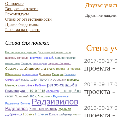
О проекте
Друзья учас
Вопросы и ответы
Рекомендуем
Друзья не найден
Отказ от ответственности
Правообладателям
Реклама на проекте
Слова для поиска:
Стена у
Богоявленская церковь
Дмитровский монастырь
церковь Успенья
Прокудин-Горский.
Борисоглебский
2017-09-17 
монастырь
Тверца.
Краснодар
парк им. Горького
проекта -
Сергач
старый вид сергача
вид из города на поселок
Юбилейный
йошкар-ола
ДК ленин
Савария
Зеленко
Сомбатхей
olacity
1920.
ГПУ.ОГПУ
Аэросани
фабрика
2018-09-17 
ретро-свадьба
Меллера
фотоплёнка
Ребёнок
проекта -
Большая улица
1910-1915
на которой он
Лавриков
стоит
Пожарный
980
г. Акмолинск
Радзивилов
Радзивилов
Радивилов Волынь
2019-09-17 
Радивилов
Ровенская область
Радивилiв
проекта -
Дубровица
Горынь
Полесье
Ковель
райцентр
лиски