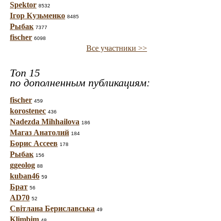
Spektor
8532
Ігор Кузьменко
8485
Рыбак
7377
fischer
6098
Все участники >>
Топ 15
по дополненным публикациям:
fischer
459
korostenec
436
Nadezda Mihhailova
186
Магаз Анатолий
184
Борис Ассеев
178
Рыбак
156
ggeolog
88
kuban46
59
Брат
56
AD70
52
Світлана Бериславська
49
Klimbim
48