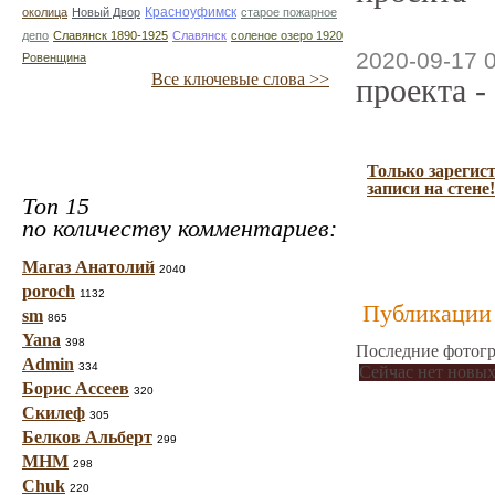
Красноуфимск
околица
Новый Двор
старое пожарное
депо
Славянск 1890-1925
Славянск
соленое озеро 1920
2020-09-17 
Ровенщина
Все ключевые слова >>
проекта -
Только зарегис
записи на стене!
Топ 15
по количеству комментариев:
Магаз Анатолий
2040
poroch
1132
Публикации 
sm
865
Yana
398
Последние фотогр
Admin
334
Сейчас нет новых
Борис Ассеев
320
Скилеф
305
Белков Альберт
299
МНМ
298
Chuk
220