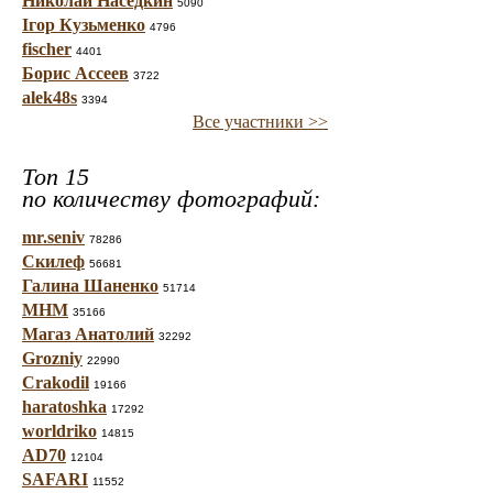
Николай Наседкин
5090
Ігор Кузьменко
4796
fischer
4401
Борис Ассеев
3722
alek48s
3394
Все участники >>
Топ 15
по количеству фотографий:
mr.seniv
78286
Скилеф
56681
Галина Шаненко
51714
МНМ
35166
Магаз Анатолий
32292
Grozniy
22990
Crakodil
19166
haratoshka
17292
worldriko
14815
AD70
12104
SAFARI
11552