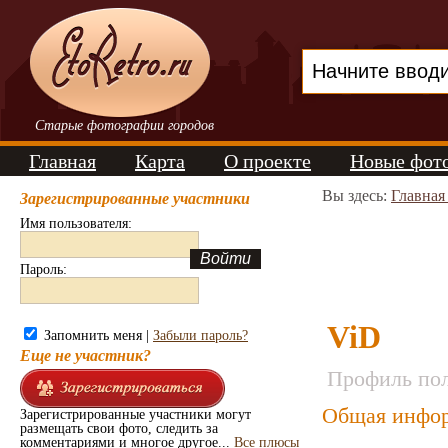
Старые фотографии городов
Главная
Карта
О проекте
Новые фот
Вы здесь:
Главная
Зарегистрированные участники
Имя пользователя:
Пароль:
ViD
Запомнить меня |
Забыли пароль?
Еще не участник?
Профиль пол
Общая инфор
Зарегистрированные участники могут
размещать свои фото, следить за
комментариями и многое другое...
Все плюсы