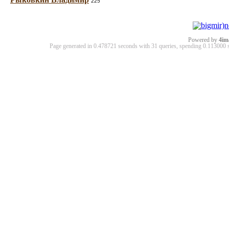
225
Powered by
4im
Page generated in 0.478721 seconds with 31 queries, spending 0.11300