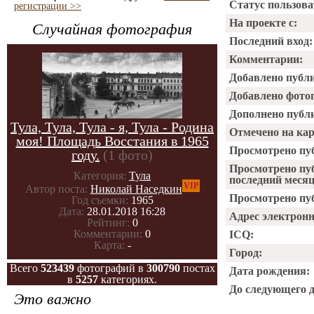
Статус пользова
регистрации >>
На проекте с:
Случайная фотография
Последний вход:
Комментарии:
Добавлено публ
Добавлено фото
Дополнено публ
Тула, Тула, Тула - я, Тула - Родина
Отмечено на ка
моя! Площадь Восстания в 1965
Просмотрено пу
году.
(1 фото)
Просмотрено пу
Категория:
Тула
последний месяц
VIP
Автор поста:
Николай Наседкин
Просмотрено пуб
Год съемки:
1965
Дата:
28.01.2018 16:28
Адрес электрон
Рейтинг:
0
Комментарии:
0
ICQ:
Карта:
-
Город:
Всего
523439
фотографий в
300790
постах
Дата рождения:
в
5257
категориях.
До следующего 
Это важно