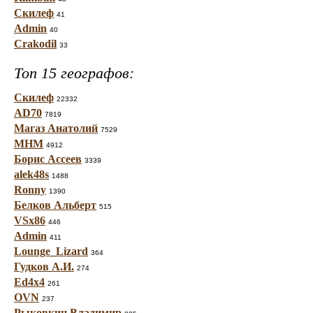
Скилеф
41
Admin
40
Crakodil
33
Топ 15 географов:
Скилеф
22332
AD70
7819
Магаз Анатолий
7529
МНМ
4912
Борис Ассеев
3339
alek48s
1488
Ronny
1390
Белков Альберт
515
VSx86
446
Admin
411
Lounge_Lizard
364
Гудков А.И.
274
Ed4x4
261
OVN
237
Рыковкин Владимир