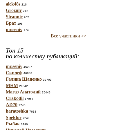
alek48s
216
Grozniy
212
Strannic
202
Брат
198
mr.seniv
174
Все участники >>
Топ 15
по количеству публикаций:
mr.seniv
45237
Скилеф
40848
Галина Шаненко
32703
МНМ
26542
Магаз Анатолий
25449
Crakodil
17967
AD70
7743
haratoshka
7618
Spektor
7249
Рыбак
6790