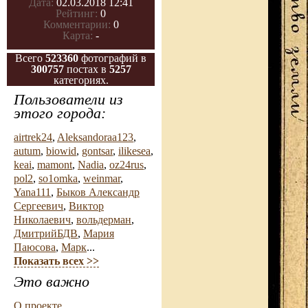
Дата:
02.03.2018 12:41
Рейтинг:
0
Комментарии:
0
Карта:
-
Всего
523360
фотографий в
300757
постах в
5257
категориях.
Пользователи из
этого города:
airtrek24
,
Aleksandoraa123
,
autum
,
biowid
,
gontsar
,
ilikesea
,
keai
,
mamont
,
Nadia
,
oz24rus
,
pol2
,
so1omka
,
weinmar
,
Yana111
,
Быков Александр
Сергеевич
,
Виктор
Николаевич
,
вольдерман
,
ДмитрийБДВ
,
Мария
Паюсова
,
Марк
...
Показать всех >>
Это важно
О проекте