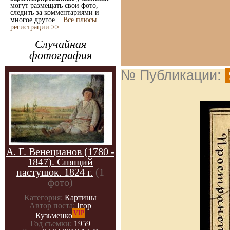
могут размещать свои фото,
следить за комментариями и
многое другое...
Все плюсы
регистрации >>
Случайная
фотография
№ Публикации:
А. Г. Венецианов (1780 -
1847). Спящий
пастушок. 1824 г.
(1
фото)
Категория:
Картины
Автор поста:
Ігор
VIP
Кузьменко
Год съемки:
1959