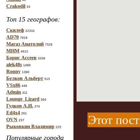
Crakodil
33
Топ 15 географов:
Скилеф
22332
AD70
7819
Магаз Анатолий
7529
МНМ
4912
Борис Ассеев
3339
alek48s
1488
Ronny
1390
Белков Альберт
515
VSx86
446
Admin
411
Lounge_Lizard
364
Гудков А.И.
274
Ed4x4
261
Этот пост
OVN
237
Рыковкин Владимир
225
Популярные города