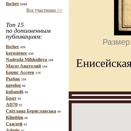
fischer
6098
Все участники >>
Топ 15
по дополненным
публикациям:
Размер:
fischer
459
korostenec
436
Енисейская
Nadezda Mihhailova
186
Магаз Анатолий
184
Борис Ассеев
178
Рыбак
156
ggeolog
88
kuban46
59
Брат
56
AD70
52
Світлана Бериславська
49
Klimbim
48
Скилеф
41
Admin
40