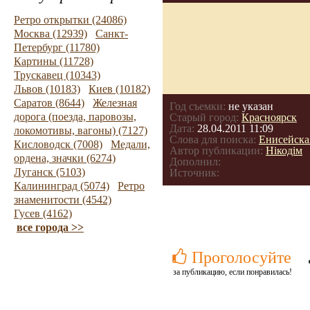
Ретро открытки (24086)
Москва (12939)
Санкт-
Петербург (11780)
Картины (11728)
Трускавец (10343)
Львов (10183)
Киев (10182)
Саратов (8644)
Железная
Год съемки:
не указан
дорога (поезда, паровозы,
Старый город:
Красноярск
Дата:
28.04.2011 11:09
локомотивы, вагоны) (7127)
Слова для поиска:
Енисейска
Кисловодск (7008)
Медали,
Автор публикации:
Нікодім
ордена, значки (6274)
Дополнил:
Луганск (5103)
Источник:
Калининград (5074)
Ретро
знаменитости (4542)
Гусев (4162)
все города >>
Проголосуйте
за публикацию, если понравилась!