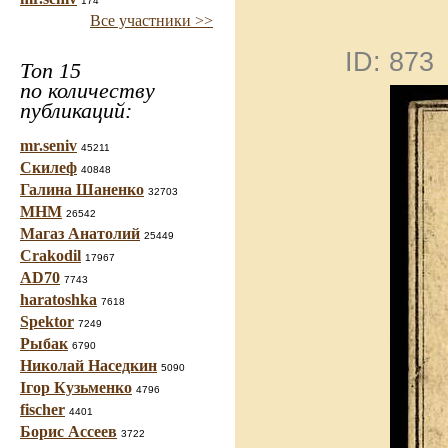
174
Все участники >>
ID: 873
Топ 15
по количеству
публикаций:
mr.seniv
45211
Скилеф
40848
Галина Шаненко
32703
МНМ
26542
Магаз Анатолий
25449
Crakodil
17967
AD70
7743
haratoshka
7618
Spektor
7249
Рыбак
6790
Николай Наседкин
5090
Ігор Кузьменко
4796
fischer
4401
Борис Ассеев
3722