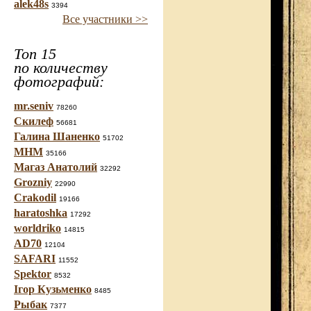
alek48s
3394
Все участники >>
Топ 15
по количеству
фотографий:
mr.seniv
78260
Скилеф
56681
Галина Шаненко
51702
МНМ
35166
Магаз Анатолий
32292
Grozniy
22990
Crakodil
19166
haratoshka
17292
worldriko
14815
AD70
12104
SAFARI
11552
Spektor
8532
Ігор Кузьменко
8485
Рыбак
7377