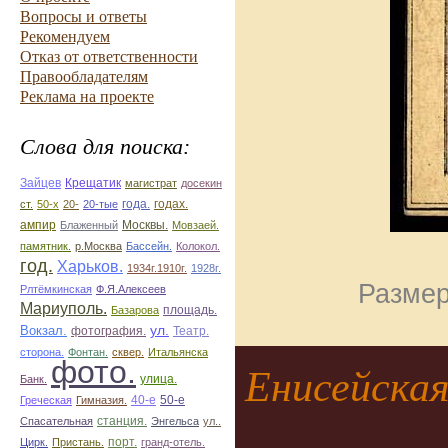
Вопросы и ответы
Рекомендуем
Отказ от ответственности
Правообладателям
Реклама на проекте
Слова для поиска:
Зайцев
Крещатик
магистрат
досекин
ст.
50-х
20-
20-тые
года.
годах.
ампир
Блаженный
Москвы.
Мовзаей.
памятник.
р.Москва
Бассейн.
Колокол.
год.
Харьков.
1934г.1910г.
1928г.
Размер
Рлтёмкинская
Ф.Я.Алексеев
Мариуполь.
площадь.
Базарова
ул.
Вокзал.
фотография.
Театр.
сторона.
Фонтан.
сквер.
Итальянска
фото.
Енисейская
улица.
Банк.
50-е
Греческая
Гимназия.
40-е
Спасательная
станция.
Энгельса
ул..
Цирк.
Пристань.
порт.
гранд-отель.