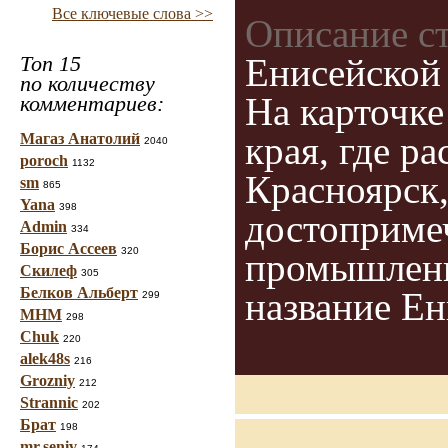
Все ключевые слова >>
Описание с
Топ 15
Енисейской 
по количеству
На карточке
комментариев:
края, где р
Магаз Анатолий
2040
poroch
1132
Красноярск,
sm
865
Yana
398
достопримеч
Admin
334
Борис Ассеев
320
промышленн
Скилеф
305
Белков Альберт
название Ен
299
МНМ
298
Chuk
220
alek48s
216
Grozniy
212
Strannic
202
Брат
198
mr.seniv