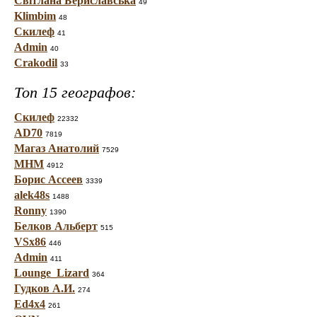
Світлана Бериславська
49
Klimbim
48
Скилеф
41
Admin
40
Crakodil
33
Топ 15 географов:
Скилеф
22332
AD70
7819
Магаз Анатолий
7529
МНМ
4912
Борис Ассеев
3339
alek48s
1488
Ronny
1390
Белков Альберт
515
VSx86
446
Admin
411
Lounge_Lizard
364
Гудков А.И.
274
Ed4x4
261