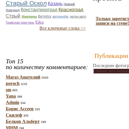
Старый Оскол
Казань
Нижний
Константиноград
Красноград
Новгород
Стрый
Витебск
Жмеринка
автопробег
ретро-авто
Только зарегис
Ейск
Графская пристань
записи на стене!
Все ключевые слова >>
Публикации 
Топ 15
Последние фотогр
по количеству комментариев:
Сейчас нет новых
Магаз Анатолий
2040
poroch
1132
sm
865
Yana
398
Admin
334
Борис Ассеев
320
Скилеф
305
Белков Альберт
299
МНМ
298