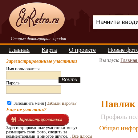
Старые фотографии городов
Главная
Карта
О проекте
Новые фот
Вы здесь:
Главная
Зарегистрированные участники
Имя пользователя:
Пароль:
Павлик 
Запомнить меня |
Забыли пароль?
Еще не участник?
Профиль пол
Общая инфор
Зарегистрированные участники могут
размещать свои фото, следить за
комментариями и многое другое...
Все плюсы