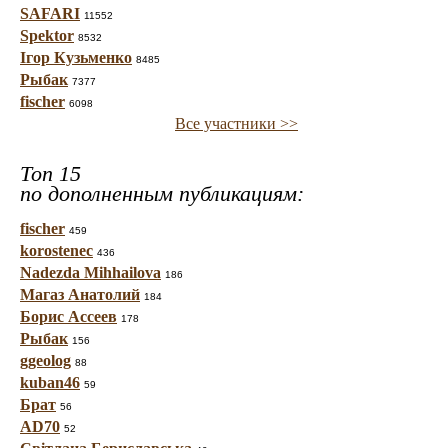
SAFARI
11552
Spektor
8532
Ігор Кузьменко
8485
Рыбак
7377
fischer
6098
Все участники >>
Топ 15
по дополненным публикациям:
fischer
459
korostenec
436
Nadezda Mihhailova
186
Магаз Анатолий
184
Борис Ассеев
178
Рыбак
156
ggeolog
88
kuban46
59
Брат
56
AD70
52