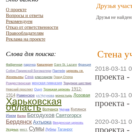
Друзья учас
О проекте
Вопросы и ответы
Друзья не найден
Рекомендуем
Отказ от ответственности
Правообладателям
Реклама на проекте
Стена у
Слова для поиска:
Фабричная
парочка
Кавалерия
Gare St. Lazare
Франция
2018-03-11 0
Собор Парижской Богоматери
Пантео́н
церковь св.
проекта -
Сена
Женевьевы
классицизм
Гранд Опера
женская гимназия
Рождественская
Траурное шествие
1912-
Невский проспект
Оцуп
Троицкая церковь
2019-03-11 0
1914
Лозовая
Раменское
ул.Чугунова
моностырь
Харьковская
проекта -
область
Купянск
Волчанск
Чугуев
Богодухов
Святогорск
Изюм
Валки
2020-03-11 0
Бердянск
Ахтырка
Введенская церковь
проекта -
Сумы
Таганрог
Лубны
Уездных
мест.