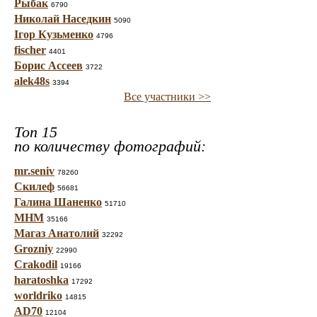
Рыбак
6790
Николай Наседкин
5090
Ігор Кузьменко
4796
fischer
4401
Борис Ассеев
3722
alek48s
3394
Все участники >>
Топ 15
по количеству фотографий:
mr.seniv
78260
Скилеф
56681
Галина Шаненко
51710
МНМ
35166
Магаз Анатолий
32292
Grozniy
22990
Crakodil
19166
haratoshka
17292
worldriko
14815
AD70
12104