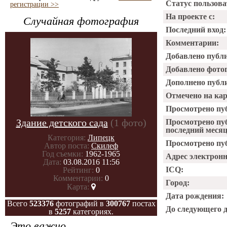
Статус пользова
регистрации >>
На проекте с:
Случайная фотография
Последний вход:
Комментарии:
Добавлено публ
Добавлено фото
Дополнено публ
Отмечено на ка
Просмотрено пу
Здание детского сада
(1 фото)
Просмотрено пу
последний месяц
Категория:
Липецк
Просмотрено пуб
Автор поста:
Скилеф
Год съемки:
1962-1965
Адрес электрон
Дата:
03.08.2016 11:56
ICQ:
Рейтинг:
0
Комментарии:
0
Город:
Карта:
Дата рождения:
Всего
523376
фотографий в
300767
постах
До следующего 
в
5257
категориях.
Это важно