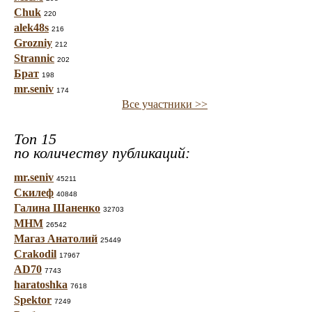
Chuk
220
alek48s
216
Grozniy
212
Strannic
202
Брат
198
mr.seniv
174
Все участники >>
Топ 15
по количеству публикаций:
mr.seniv
45211
Скилеф
40848
Галина Шаненко
32703
МНМ
26542
Магаз Анатолий
25449
Crakodil
17967
AD70
7743
haratoshka
7618
Spektor
7249