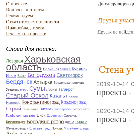
О проекте
До следующего 
Вопросы и ответы
Рекомендуем
Друзья учас
Отказ от ответственности
Правообладателям
Друзья не найден
Реклама на проекте
Слова для поиска:
Харьковская
Лозовая
область
Стена у
Купянск
Волчанск
Чугуев
Богодухов
Святогорск
Изюм
Валки
Бердянск
Ахтырка
2019-10-14 
Введенская церковь
Сумы
Таганрог
проекта -
Лубны
Уездных
мест.
Старый Оскол
Казань
Нижний
Константиноград
Красноград
Новгород
Стрый
Витебск
Жмеринка
автопробег
ретро-авто
2020-10-14 
Ейск
Графская пристань
Ессентуки
Саранск
проекта -
Бородино.ретро
Кисловодск
Дисна
Гатчина
Железноводск
Елисаветград
Полоцк
Музейная улица