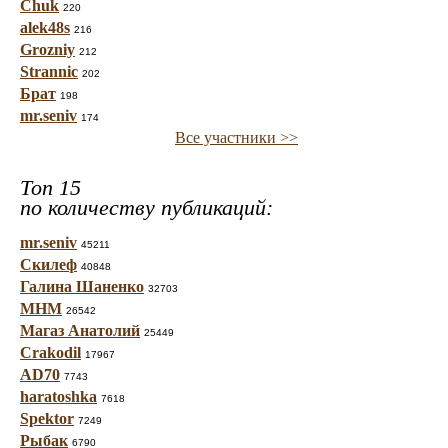
Chuk
220
alek48s
216
Grozniy
212
Strannic
202
Брат
198
mr.seniv
174
Все участники >>
Топ 15
по количеству публикаций:
mr.seniv
45211
Скилеф
40848
Галина Шаненко
32703
МНМ
26542
Магаз Анатолий
25449
Crakodil
17967
AD70
7743
haratoshka
7618
Spektor
7249
Рыбак
6790