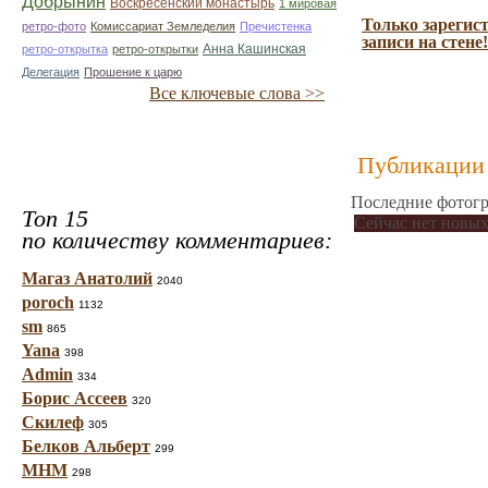
Добрынин
Воскресенский монастырь
1 мировая
Только зарегис
ретро-фото
Комиссариат Земледелия
Пречистенка
записи на стене!
Анна Кашинская
ретро-открытка
ретро-открытки
Делегация
Прошение к царю
Все ключевые слова >>
Публикации 
Последние фотогр
Топ 15
Сейчас нет новых
по количеству комментариев:
Магаз Анатолий
2040
poroch
1132
sm
865
Yana
398
Admin
334
Борис Ассеев
320
Скилеф
305
Белков Альберт
299
МНМ
298