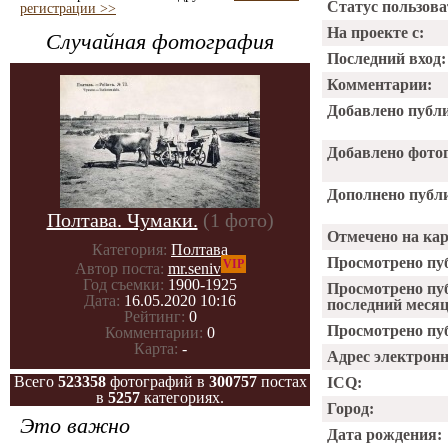
Статус пользова
регистрации >>
На проекте с:
Случайная фотография
Последний вход:
Комментарии:
Добавлено публ
Добавлено фото
Дополнено публ
Полтава. Чумаки.
(1 фото)
Отмечено на ка
Категория:
Полтава
Просмотрено пу
VIP
Автор поста:
mr.seniv
Год съемки:
1900-1925
Просмотрено пу
Дата:
16.05.2020 10:16
последний месяц
Рейтинг:
0
Просмотрено пуб
Комментарии:
0
Карта:
-
Адрес электрон
Всего
523358
фотографий в
300757
постах
ICQ:
в
5257
категориях.
Город:
Это важно
Дата рождения: