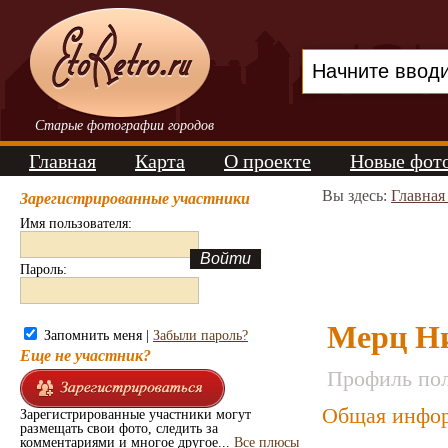
Старые фотографии городов
Главная
Карта
О проекте
Новые фот
Вы здесь:
Главная
Зарегистрированные участники
Имя пользователя:
Пароль:
Мерц Н
Запомнить меня |
Забыли пароль?
Еще не участник?
Профиль пол
Общая инфор
Зарегистрированные участники могут
размещать свои фото, следить за
комментариями и многое другое...
Все плюсы