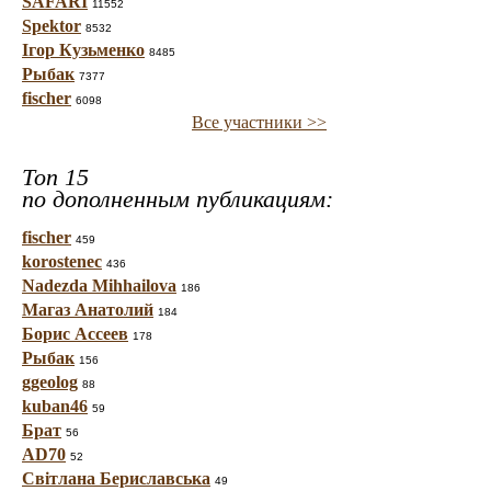
SAFARI
11552
Spektor
8532
Ігор Кузьменко
8485
Рыбак
7377
fischer
6098
Все участники >>
Топ 15
по дополненным публикациям:
fischer
459
korostenec
436
Nadezda Mihhailova
186
Магаз Анатолий
184
Борис Ассеев
178
Рыбак
156
ggeolog
88
kuban46
59
Брат
56
AD70
52
Світлана Бериславська
49