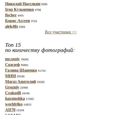
Николай Наседкин
5090
Ігор Кузьменко
4796
fischer
4401
Борис Ассеев
3722
alek48s
3394
Все участники >>
Топ 15
по количеству фотографий:
mr.seniv
78260
Скилеф
56681
Галина Шаненко
51702
МНМ
35166
Магаз Анатолий
32292
Grozniy
22990
Crakodil
19166
haratoshka
17292
worldriko
14815
AD70
12104