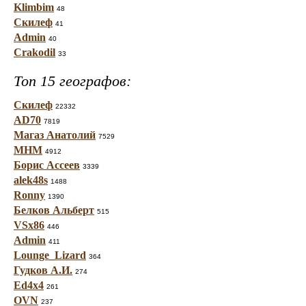
Klimbim
48
Скилеф
41
Admin
40
Crakodil
33
Топ 15 географов:
Скилеф
22332
AD70
7819
Магаз Анатолий
7529
МНМ
4912
Борис Ассеев
3339
alek48s
1488
Ronny
1390
Белков Альберт
515
VSx86
446
Admin
411
Lounge_Lizard
364
Гудков А.И.
274
Ed4x4
261
OVN
237