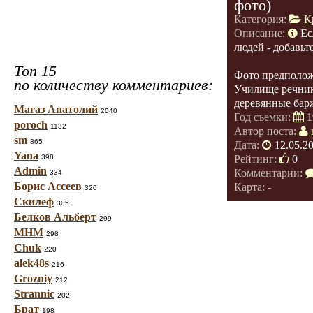
фото)
Категория:
К
Описание:
Ес
людей - добавьт
Топ 15
Фото предполож
по количеству комментариев:
Училище речник
деревянные бар
Магаз Анатолий
2040
Год съемки:
1
poroch
1132
Автор поста:
sm
865
Дата:
12.05.2
Yana
398
Рейтинг:
0
Admin
Комментарии:
334
Борис Ассеев
Карта: -
320
Скилеф
305
Белков Альберт
299
МНМ
298
Chuk
220
alek48s
216
Grozniy
212
Strannic
202
Брат
198