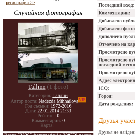
регистрации >>
Последний вход:
Случайная фотография
Комментарии:
Добавлено публ
Добавлено фото
Дополнено публ
Отмечено на ка
Просмотрено пу
Просмотрено пу
последний месяц
Просмотрено пуб
Адрес электрон
Tallinn
(1 фото)
ICQ:
Категория:
Таллин
Город:
VIP
Автор поста:
Nadezda Mihhailova
Дата рождения:
Год съемки:
1972-2016
Дата:
22.01.2014 21:33
Рейтинг:
0
Друзья учас
Комментарии:
0
Карта:
-
Друзья не найден