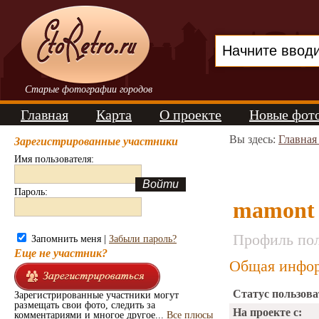
Старые фотографии городов
Главная
Карта
О проекте
Новые фот
Вы здесь:
Главная
Зарегистрированные участники
Имя пользователя:
Пароль:
mamont
Профиль пол
Запомнить меня |
Забыли пароль?
Еще не участник?
Общая инфор
Статус пользова
Зарегистрированные участники могут
размещать свои фото, следить за
На проекте с:
комментариями и многое другое...
Все плюсы