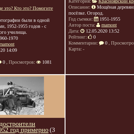
Категория:
Красноярский кр
Описание:
Мощёная деревянн
де это? Кто это? Помогите
посёлке. Огород.
Год съемки:
1951-1955
тографии были в одной
Автор поста:
mamont
и, 1952-1955 годов - с
Дата:
12.05.2020 13:52
ого училища.
Рейтинг:
0
960-1970
Комментарии:
0
, Просмотро
mamont
Карта: -
020 14:09
0
, Просмотров:
1081
достроители
952 год примерно
(3