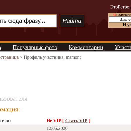
ЭтоРетро.
(!)
Подпишись
И у
о
Популярные фото
Комментарии
Участ
 страница
> Профиль участника: mamont
ьзователя
мация:
теля:
Не VIP [
Стать VIP
]
12.05.2020