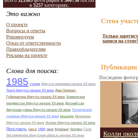
Всего
523365
фотографий в
300758
постах
в
5257
категориях.
Это важно
Стена участ
О проекте
Вопросы и ответы
Только зарегис
Рекомендуем
записи на стене!
Отказ от ответственности
Правообладателям
Реклама на проекте
Публикации 
Слова для поиска:
Последние фотогр
1985
столик
Иркутск панорама начало ХХ века
Театр Иркутск начало ХХ века
Дом Генерал-
Губернатора Иркутск начало ХХ века
Знаменское
предместье Иркутск начало ХХ века
Детский сад
Амурская улица Иркутск начало ХХ века
Техническое
училище Иркутск начало ХХ века
вешалка
Мельница
Иркутск начало ХХ века
Усолье Иркутск начало ХХ века
Ярославль
такси
1999
окно
Купальні
Чернівці
Село
Колли окол
Листвяничное Иркутская область начало ХХ века