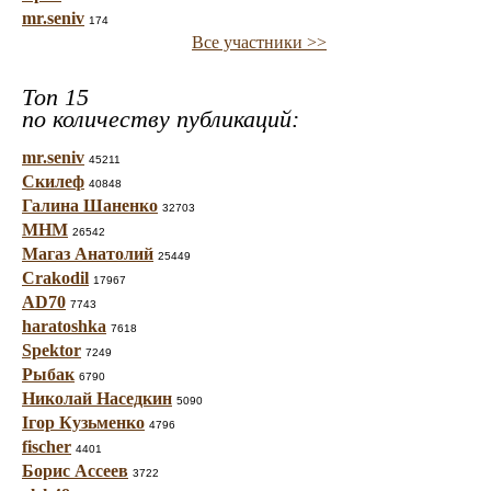
mr.seniv
174
Все участники >>
Топ 15
по количеству публикаций:
mr.seniv
45211
Скилеф
40848
Галина Шаненко
32703
МНМ
26542
Магаз Анатолий
25449
Crakodil
17967
AD70
7743
haratoshka
7618
Spektor
7249
Рыбак
6790
Николай Наседкин
5090
Ігор Кузьменко
4796
fischer
4401
Борис Ассеев
3722