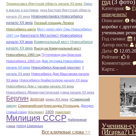
год
(3 фото)
Троицкосавск Иркутская область начало ХХ века
Ламы
Категория:
Г
в масках и костюмах
река Бастрая Иркутская область
определить!
Новониколаевск Новосибирск
начало ХХ века
Описание:
Фо
начало ХХ века
Грозный-площадь Ленина
коробке с другим
Новосибирск карта
Мост через реку Омь Новосибирск
учениками речн
Кинотеатр Металлист Новосибирск
1897 год
Год съемки:
1
начало ХХ века
Коммунальный мост Новосибирск
Автор поста:
начало ХХ века
Въезд на Коммунальный мост
Дата:
12.05.2
Новосибирск 1960 год
Путепровод над Красным
Рейтинг:
0
Новосибирск 1960 год
Дом грузчика Новосибирск
Комментарии:
начало ХХ века
Новосибирск Красный проспект
3
Карта: -
начало ХХ века
Новосибирск Дом Маштакова начало
ХХ века
Новосибирск Крайисполком начало ХХ века
Новосибирск Дом с часами начало ХХ века
Новосибирск ДКоммунистическая улица начало ХХ века
Берлин
Золотая
конец ХІХ века
«Славянский
завод»
Семинарийская(Александра II)площадь
Дрезден
1809
старый город
Альтмаркт
транспорт
Милиция СССР
Набережная
Ученики-су
город Царицын
улица
(Игарка?) 1
Все ключевые слова >>