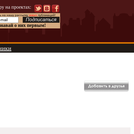
ру на проектах:
 на нашу рассылку
новых
публикаций!
знавай о них первым!
ники