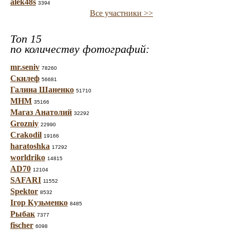
alek48s
3394
Все участники >>
Топ 15
по количеству фотографий:
mr.seniv
78260
Скилеф
56681
Галина Шаненко
51710
МНМ
35166
Магаз Анатолий
32292
Grozniy
22990
Crakodil
19166
haratoshka
17292
worldriko
14815
AD70
12104
SAFARI
11552
Spektor
8532
Ігор Кузьменко
8485
Рыбак
7377
fischer
6098