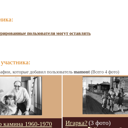
ника:
трированные пользователи могут оставлять
участника:
афии, которые добавил пользователь
mamont
(Всего 4 фото)
Игарка?
(3 фото)
о камина 1960-1970