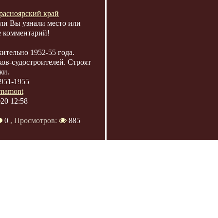
расноярский край
ли Вы узнали место или
е комментарий!
ительно 1952-55 года.
ов-судостроителей. Строят
жи.
951-1955
mamont
020 12:58
0
, Просмотров:
885