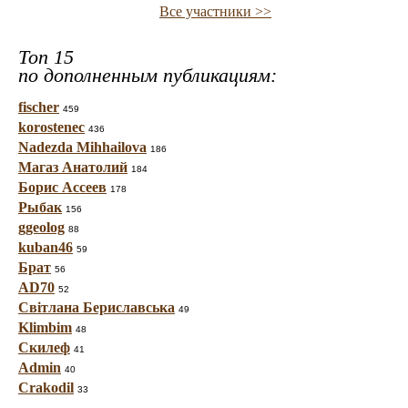
Все участники >>
Топ 15
по дополненным публикациям:
fischer
459
korostenec
436
Nadezda Mihhailova
186
Магаз Анатолий
184
Борис Ассеев
178
Рыбак
156
ggeolog
88
kuban46
59
Брат
56
AD70
52
Світлана Бериславська
49
Klimbim
48
Скилеф
41
Admin
40
Crakodil
33