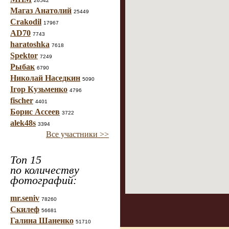
26542
Магаз Анатолий
25449
Crakodil
17967
AD70
7743
haratoshka
7618
Spektor
7249
Рыбак
6790
Николай Наседкин
5090
Ігор Кузьменко
4796
fischer
4401
Борис Ассеев
3722
alek48s
3394
Все участники >>
Топ 15
по количеству
фотографий:
mr.seniv
78260
Скилеф
56681
Галина Шаненко
51710