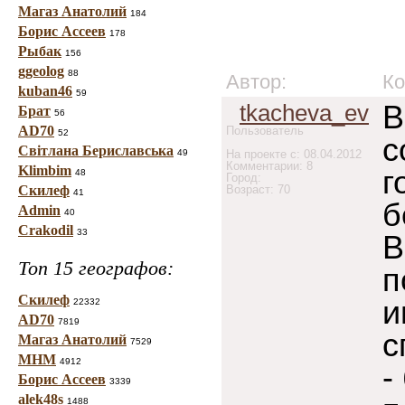
Магаз Анатолий
184
Борис Ассеев
178
Рыбак
156
ggeolog
88
Автор:
Ко
kuban46
59
В
tkacheva_ev
Брат
56
AD70
Пользователь
52
с
Світлана Бериславська
49
На проекте с: 08.04.2012
Комментарии: 8
Klimbim
г
48
Город:
Скилеф
Возраст: 70
41
б
Admin
40
Crakodil
33
В
Топ 15 географов:
п
Скилеф
и
22332
AD70
7819
с
Магаз Анатолий
7529
МНМ
4912
-
Борис Ассеев
3339
alek48s
1488