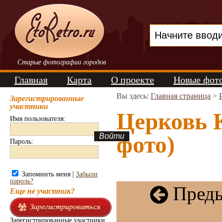
Старые фотографии городов
Главная
Карта
О проекте
Новые фот
Вы здесь:
Главная страница
>
Зарегистрированные
участники
Церковь К
Имя пользователя:
фото)
Пароль:
Запомнить меня |
Забыли
пароль?
Преды
Еще не участник?
Зарегистрированные участники