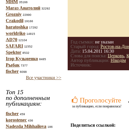
МНМ
35166
Магаз Анатолий
32292
Grozniy
22990
Crakodil
19166
haratoshka
17292
worldriko
14815
AD70
12104
Год съемки:
не указан
SAFARI
Старый город:
Ростов-на-До
11552
Дата:
15.04.2011 16:30
Spektor
8532
Слова для поиска:
Церковь
,
К
Ігор Кузьменко
8485
Автор публикации:
Нікодім
Рыбак
Источник:
7377
fischer
6098
Все участники >>
Топ 15
по дополненным
Проголосуйте
публикациям:
за публикацию, если понравилась!
fischer
459
korostenec
436
Поделиться ссылкой:
Nadezda Mihhailova
186