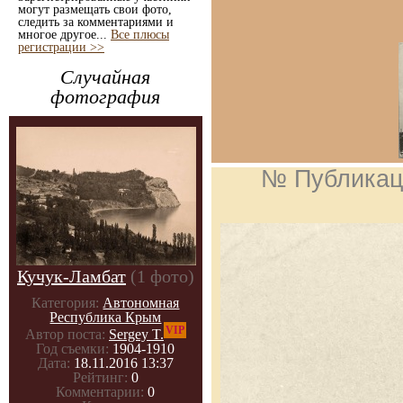
могут размещать свои фото,
следить за комментариями и
многое другое...
Все плюсы
регистрации >>
Случайная
фотография
№ Публикац
Кучук-Ламбат
(1 фото)
Категория:
Автономная
Республика Крым
VIP
Автор поста:
Sergey T.
Год съемки:
1904-1910
Дата:
18.11.2016 13:37
Рейтинг:
0
Комментарии:
0