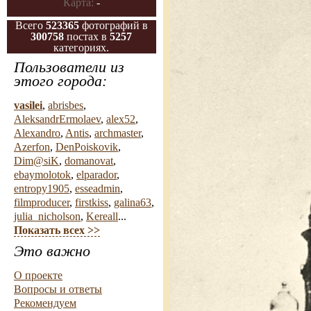
Карта:
-
Всего
523365
фотографий в
300758
постах в
5257
категориях.
Пользователи из
этого города:
vasilei
,
abrisbes
,
AleksandrErmolaev
,
alex52
,
Alexandro
,
Antis
,
archmaster
,
Azerfon
,
DenPoiskovik
,
Dim@siK
,
domanovat
,
ebaymolotok
,
elparador
,
entropy1905
,
esseadmin
,
filmproducer
,
firstkiss
,
galina63
,
julia_nicholson
,
Kereall
...
Показать всех >>
Это важно
О проекте
Вопросы и ответы
Рекомендуем