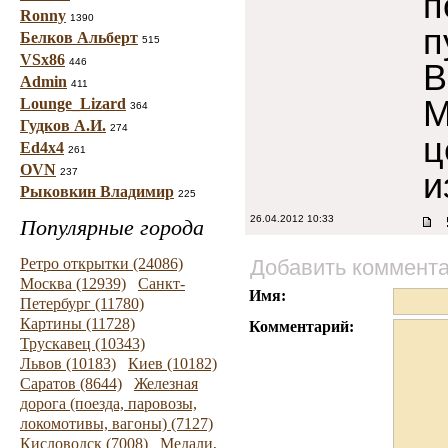
п
Ronny
1390
п
Белков Альберт
515
VSx86
446
В
Admin
411
М
Lounge_Lizard
364
Гудков А.И.
274
ц
Ed4x4
261
OVN
и
237
Рыковкин Владимир
225
26.04.2012 10:33
Популярные города
Ретро открытки (24086)
Добавить коммент
Москва (12939)
Санкт-
Имя:
Петербург (11780)
Картины (11728)
Комментарий:
Трускавец (10343)
Львов (10183)
Киев (10182)
Саратов (8644)
Железная
дорога (поезда, паровозы,
локомотивы, вагоны) (7127)
Кисловодск (7008)
Медали,