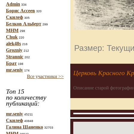
Admin
334
Борис Ассеев
320
Скилеф
305
Белков Альберт
299
МНМ
298
Chuk
220
alek48s
216
Размер: Текущи
Grozniy
212
Strannic
202
Брат
198
mr.seniv
174
Церковь Красного К
Все участники >>
Описание старой фотографии
Топ 15
по количеству
публикаций:
mr.seniv
45211
Скилеф
40848
Галина Шаненко
32703
МНМ