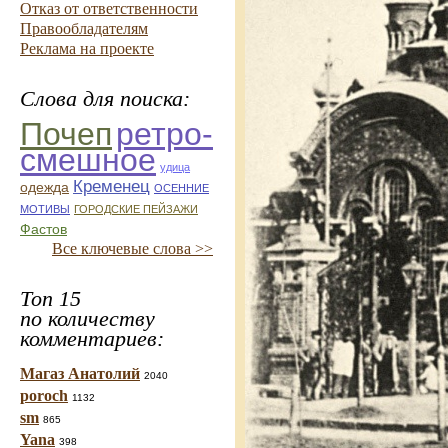
Отказ от ответственности
Правообладателям
Реклама на проекте
Слова для поиска:
Почеп
ретро-
смешное
удица
Кременец
одежда
ОСЕННИЕ
МОТИВЫ
ГОРОДСКИЕ ПЕЙЗАЖИ
Фастов
Все ключевые слова >>
Топ 15
по количеству
комментариев:
Магаз Анатолий
2040
poroch
1132
sm
865
Yana
398