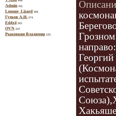
Описани
446
Admin
411
Lounge_Lizard
космона
364
Гудков А.И.
274
Берегово
Ed4x4
261
OVN
237
Грозном
Рыковкин Владимир
225
направо:
Георгий
(Космон
испытат
Советск
Союза),
Хакьяш