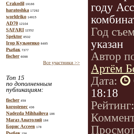
году Ас
Crakodil
19166
haratoshka
17292
комбина
worldriko
14815
AD70
12104
Год съе
SAFARI
11552
Spektor
8532
указан
Ігор Кузьменко
8485
Рыбак
7377
Автор п
fischer
6098
Все участники >>
Артём Б
Топ 15
Дата:
по дополненным
публикациям:
18:18
fischer
Рейтинг
459
korostenec
436
Nadezda Mihhailova
Коммен
186
Магаз Анатолий
184
Просмот
Борис Ассеев
178
Рыбак
156