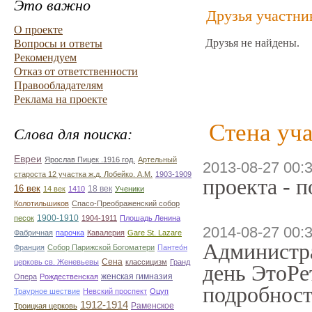
Это важно
Друзья участни
О проекте
Друзья не найдены.
Вопросы и ответы
Рекомендуем
Отказ от ответственности
Правообладателям
Реклама на проекте
Стена уча
Слова для поиска:
Евреи
Ярослав Пицек .1916 год.
Артельный
2013-08-27 00:
староста 12 участка ж.д. Лобейко. А.М.
1903-1909
проекта - 
16 век
18 век
14 век
1410
Ученики
Колотильшиков
Спасо-Преображенский собор
1900-1910
песок
1904-1911
Плошадь Ленина
2014-08-27 00:
Фабричная
парочка
Кавалерия
Gare St. Lazare
Администра
Франция
Собор Парижской Богоматери
Пантео́н
Сена
церковь св. Женевьевы
классицизм
Гранд
день ЭтоРе
женская гимназия
Опера
Рождественская
подробност
Траурное шествие
Невский проспект
Оцуп
1912-1914
Раменское
Троицкая церковь