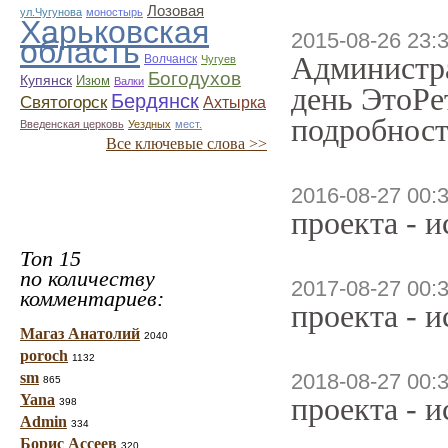
Лозовая
ул.Чугунова
моностырь
Харьковская
2015-08-26 23:
область
Администра
Волчанск
Чугуев
Богодухов
Купянск
Изюм
Валки
день ЭтоРе
Бердянск
Святогорск
Ахтырка
подробност
Введенская церковь
Уездных
мест.
Все ключевые слова >>
2016-08-27 00:
проекта - 
Топ 15
по количеству
2017-08-27 00:
комментариев:
проекта - 
Магаз Анатолий
2040
poroch
1132
sm
2018-08-27 00:
865
Yana
проекта - 
398
Admin
334
Борис Ассеев
320