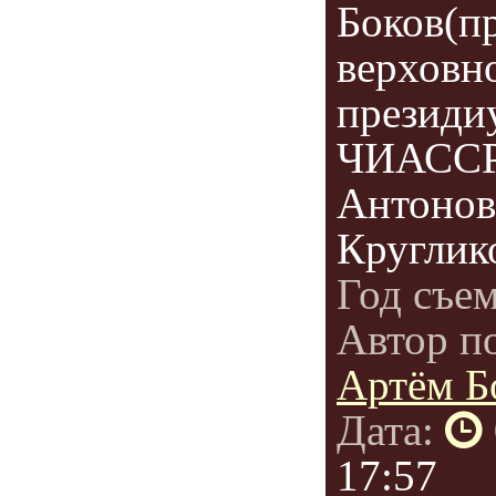
Боков(п
верховно
президи
ЧИАССР)
Антонов
Круглик
Год съе
Автор п
Артём Б
Дата:
17:57