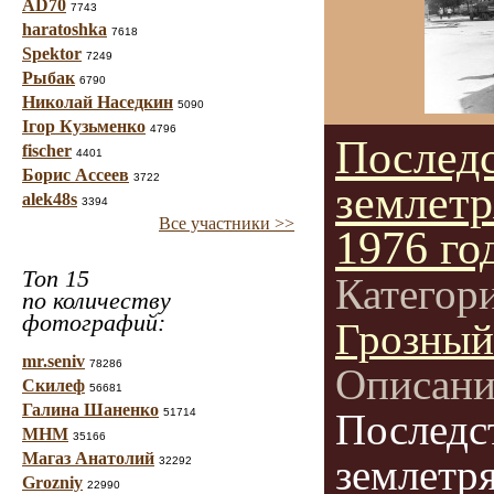
AD70
7743
haratoshka
7618
Spektor
7249
Рыбак
6790
Николай Наседкин
5090
Ігор Кузьменко
4796
Послед
fischer
4401
Борис Ассеев
3722
землетр
alek48s
3394
Все участники >>
1976 го
Топ 15
Категор
по количеству
фотографий:
Грозный
mr.seniv
78286
Описани
Скилеф
56681
Галина Шаненко
51714
Последс
МНМ
35166
Магаз Анатолий
землетря
32292
Grozniy
22990