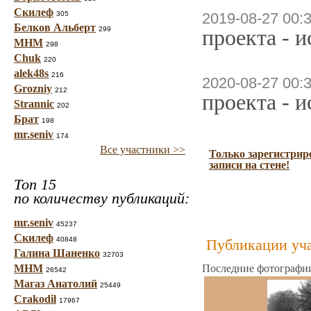
Скилеф
305
2019-08-27 00:
Белков Альберт
299
проекта - 
МНМ
298
Chuk
220
alek48s
216
2020-08-27 00:
Grozniy
212
проекта - 
Strannic
202
Брат
198
mr.seniv
174
Все участники >>
Только зарегистрир
записи на стене!
Топ 15
по количеству публикаций:
mr.seniv
45237
Скилеф
40848
Публикации уча
Галина Шаненко
32703
МНМ
Последние фотографии
26542
Магаз Анатолий
25449
Crakodil
17967