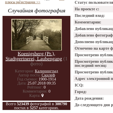
плюсы регистрации >>
Статус пользователя
На проекте с:
Случайная фотография
Последний вход:
Комментарии:
Добавлено публикац
Добавлено фотограф
Дополнено публикац
Отмечено на карте 
Kоеnigsberg (Pr.),
Просмотрено публик
Stadtgеrtnerei, Laubengang
(1
Просмотрено публик
фото)
последний месяц:
Категория:
Калининград
Просмотрено публика
Автор поста:
Скилеф
Адрес электронной 
Год съемки:
1900-1914
Дата:
25.07.2018 09:35
ICQ:
Рейтинг:
0
Комментарии:
0
Город:
Карта:
Дата рождения:
Всего
523439
фотографий в
300790
До следующего дня 
постах в
5257
категориях.