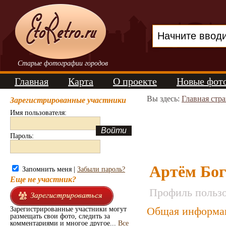
Старые фотографии городов
Главная
Карта
О проекте
Новые фот
Вы здесь:
Главная стр
Зарегистрированные участники
Имя пользователя:
Пароль:
Артём Бог
Запомнить меня |
Забыли пароль?
Еще не участник?
Профиль пользо
Общая информа
Зарегистрированные участники могут
размещать свои фото, следить за
комментариями и многое другое...
Все