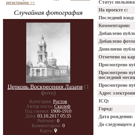
Статус пользова
регистрации >>
На проекте с:
Случайная фотография
Последний вход:
Комментарии:
Добавлено публ
Добавлено фото
Дополнено публ
Отмечено на ка
Просмотрено пу
Просмотрено пу
последний месяц
Просмотрено пуб
Церковь Воскресения Лазаря
(1
фото)
Адрес электрон
ICQ:
Категория:
Ростов
Автор поста:
Скилеф
Город:
Год съемки:
1900-1910
Дата:
03.10.2017 05:35
Дата рождения:
Рейтинг:
0
До следующего 
Комментарии:
0
Карта: