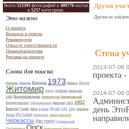
Друзья учас
Всего
523395
фотографий в
300776
постах
в
5257
категориях.
Это важно
Друзья не найден
О проекте
Вопросы и ответы
Рекомендуем
Отказ от ответственности
Стена у
Правообладателям
Реклама на проекте
2013-07-06 
Слова для поиска:
проекта -
1973
Вологда
Десна
покрова
ливадия
Брянск
Житомир
земля
Хлебная
Киевская
2014-07-06 
Водопроводная
1856
Перекресток
Бердичевской
Админист
1952
Бердичевская
пивоваренный
Дмитрия
1651
день ЭтоР
Бентли
Гонки
часа
Ягуар
«ХК
второе
120»
машина
История
Литва
Немецкая
общественный
направили
Черкассы
Австрия
Суворовской
Орск
Гостинница
Наводнение
Манхэттен