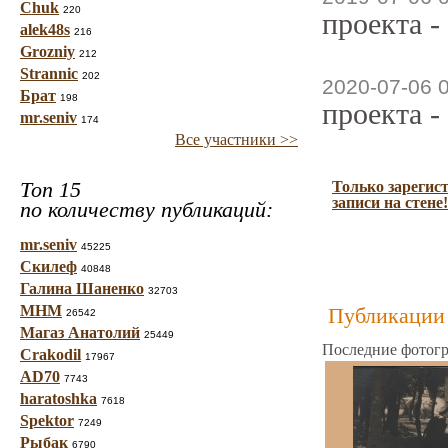
Chuk
220
проекта -
alek48s
216
Grozniy
212
Strannic
202
2020-07-06 
Брат
198
проекта -
mr.seniv
174
Все участники >>
Топ 15
Только зарегис
записи на стене!
по количеству публикаций:
mr.seniv
45225
Скилеф
40848
Галина Шаненко
32703
МНМ
Публикации 
26542
Магаз Анатолий
25449
Последние фотогр
Crakodil
17967
AD70
7743
haratoshka
7618
Spektor
7249
Рыбак
6790