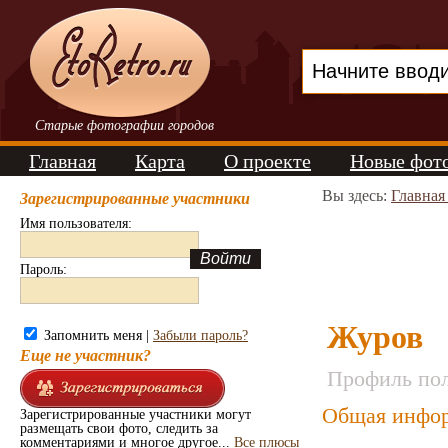
Старые фотографии городов
Главная
Карта
О проекте
Новые фот
Вы здесь:
Главная
Зарегистрированные участники
Имя пользователя:
Пароль:
Журов
Запомнить меня |
Забыли пароль?
Еще не участник?
Профиль пол
Общая инфор
Зарегистрированные участники могут
размещать свои фото, следить за
комментариями и многое другое...
Все плюсы