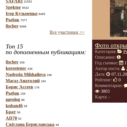
SAFARI
11552
Spektor
8532
Ігор Кузьменко
8485
Рыбак
7377
fischer
6098
Все участники >>
Фото откры
Топ 15
по дополненным публикациям:
Категория:
Р
Описание:
fischer
Год съемки:
1
459
korostenec
Автор поста:
436
Дата:
07.11.20
Nadezda Mihhailova
186
Рейтинг:
0
Магаз Анатолий
184
Комментарии:
Борис Ассеев
178
3803
Рыбак
156
Карта: -
ggeolog
88
kuban46
59
Брат
56
AD70
52
Світлана Бериславська
49