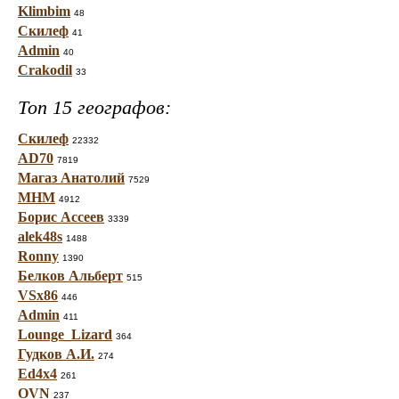
Klimbim
48
Скилеф
41
Admin
40
Crakodil
33
Топ 15 географов:
Скилеф
22332
AD70
7819
Магаз Анатолий
7529
МНМ
4912
Борис Ассеев
3339
alek48s
1488
Ronny
1390
Белков Альберт
515
VSx86
446
Admin
411
Lounge_Lizard
364
Гудков А.И.
274
Ed4x4
261
OVN
237