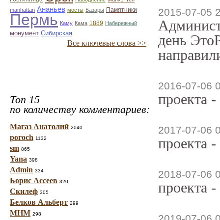
Ананьев
Памятники
2015-07-05 
manhattan
мосты
Базары
Пермь
Админист
1889
Каму
Кама
Набережный
монумент
Сибирская
день ЭтоР
Все ключевые слова >>
направили
2016-07-06 
проекта -
Топ 15
по количеству комментариев:
Магаз Анатолий
2017-07-06 
2040
poroch
проекта -
1132
sm
865
Yana
398
Admin
334
2018-07-06 
Борис Ассеев
320
проекта -
Скилеф
305
Белков Альберт
299
МНМ
298
2019-07-06 