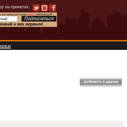
ру на проектах:
 на нашу рассылку
новых
публикаций!
знавай о них первым!
ники