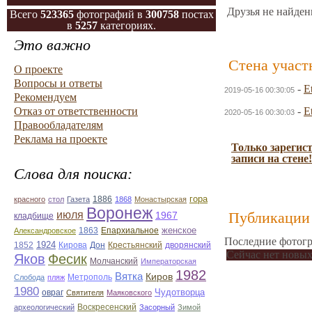
Друзья не найден
Всего
523365
фотографий в
300758
постах
в
5257
категориях.
Это важно
Стена участ
О проекте
Вопросы и ответы
-
E
2019-05-16 00:30:05
Рекомендуем
Отказ от ответственности
-
E
2020-05-16 00:30:03
Правообладателям
Реклама на проекте
Только зарегис
записи на стене!
Слова для поиска:
гора
красного
стол
Газета
1886
1868
Монастырская
Воронеж
июля
Публикации 
1967
кладбище
Епархиальное
женское
Александровское
1863
Последние фотогр
1924
Дон
дворянский
1852
Кирова
Крестьянский
Сейчас нет новых
Яков
Фесик
Молчанский
Императорская
1982
Вятка
Киров
Метрополь
Слобода
пляж
1980
Чудотворца
овраг
Святителя
Маяковского
Воскресенский
археологический
Засорный
Зимой