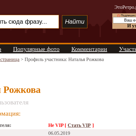
ЭтоРетро.
(!)
Подпишись
И у
о
Популярные фото
Комментарии
Участ
 страница
> Профиль участника: Наталья Рожкова
 Рожкова
ьзователя
мация:
теля:
Не VIP [
Стать VIP
]
06.05.2019