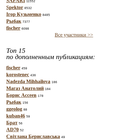
SAFARI
11552
Spektor
8532
Ігор Кузьменко
8485
Рыбак
7377
fischer
6098
Все участники >>
Топ 15
по дополненным публикациям:
fischer
459
korostenec
436
Nadezda Mihhailova
186
Магаз Анатолий
184
Борис Ассеев
178
Рыбак
156
ggeolog
88
kuban46
59
Брат
56
AD70
52
Світлана Бериславська
49