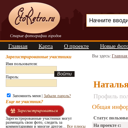
Старые фотографии городов
Главная
Карта
О проекте
Новые фот
Вы здесь:
Главная
Зарегистрированные участники
Имя пользователя:
Пароль:
Наталья
Профиль пол
Запомнить меня |
Забыли пароль?
Еще не участник?
Общая инфор
Статус пользова
Зарегистрированные участники могут
размещать свои фото, следить за
На проекте с:
комментариями и многое другое...
Все плюсы