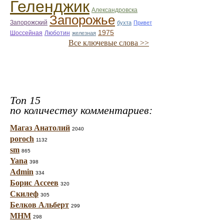
Геленджик
Александровска
Запорожье
Запорожский
бухта
Привет
1975
Люботин
Шоссейная
железная
Все ключевые слова >>
Топ 15
по количеству комментариев:
Магаз Анатолий
2040
poroch
1132
sm
865
Yana
398
Admin
334
Борис Ассеев
320
Скилеф
305
Белков Альберт
299
МНМ
298