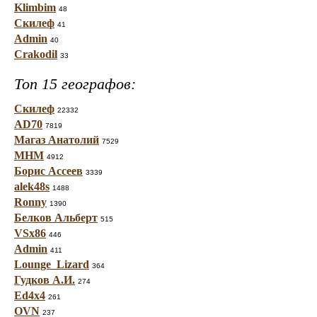
Klimbim
48
Скилеф
41
Admin
40
Crakodil
33
Топ 15 географов:
Скилеф
22332
AD70
7819
Магаз Анатолий
7529
МНМ
4912
Борис Ассеев
3339
alek48s
1488
Ronny
1390
Белков Альберт
515
VSx86
446
Admin
411
Lounge_Lizard
364
Гудков А.И.
274
Ed4x4
261
OVN
237