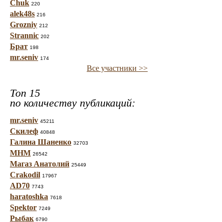
Chuk
220
alek48s
216
Grozniy
212
Strannic
202
Брат
198
mr.seniv
174
Все участники >>
Топ 15
по количеству публикаций:
mr.seniv
45211
Скилеф
40848
Галина Шаненко
32703
МНМ
26542
Магаз Анатолий
25449
Crakodil
17967
AD70
7743
haratoshka
7618
Spektor
7249
Рыбак
6790