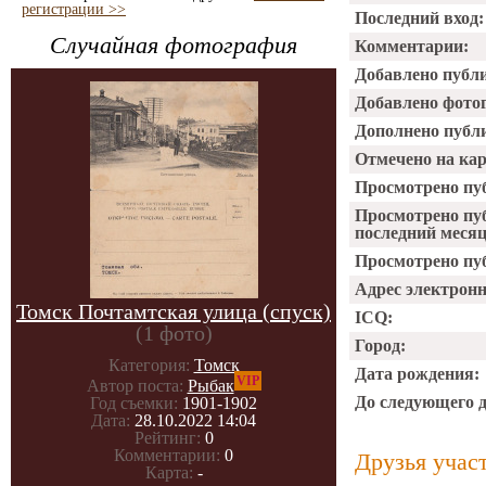
регистрации >>
Последний вход:
Случайная фотография
Комментарии:
Добавлено публ
Добавлено фото
Дополнено публ
Отмечено на ка
Просмотрено пу
Просмотрено пу
последний месяц
Просмотрено пуб
Адрес электрон
Томск Почтамтская улица (спуск)
ICQ:
(1 фото)
Город:
Категория:
Томск
Дата рождения:
VIP
Автор поста:
Рыбак
До следующего 
Год съемки:
1901-1902
Дата:
28.10.2022 14:04
Рейтинг:
0
Комментарии:
0
Друзья учас
Карта:
-