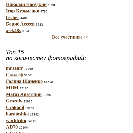
Николай Наседкин
5090
Ігор Кузьменко
4796
fischer
4401
Борис Ассеев
3722
alek48s
3394
Все участники >>
Топ 15
по количеству фотографий:
mr.seniv
78260
Скилеф
56681
Галина Шаненко
51710
МНМ
35166
Магаз Анатолий
32292
Grozniy
22990
Crakodil
19166
haratoshka
17292
worldriko
14815
AD70
12104