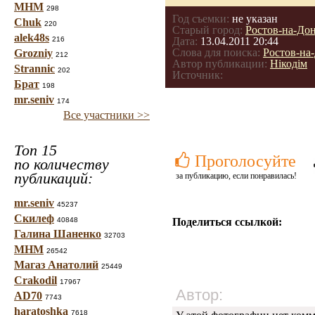
МНМ
298
Год съемки:
не указан
Chuk
220
Старый город:
Ростов-на-До
alek48s
216
Дата:
13.04.2011 20:44
Слова для поиска:
Ростов-на
Grozniy
212
Автор публикации:
Нікодім
Strannic
202
Источник:
Брат
198
mr.seniv
174
Все участники >>
Топ 15
Проголосуйте
по количеству
публикаций:
за публикацию, если понравилась!
mr.seniv
45237
Скилеф
40848
Поделиться ссылкой:
Галина Шаненко
32703
МНМ
26542
Магаз Анатолий
25449
Crakodil
17967
Автор:
AD70
7743
haratoshka
7618