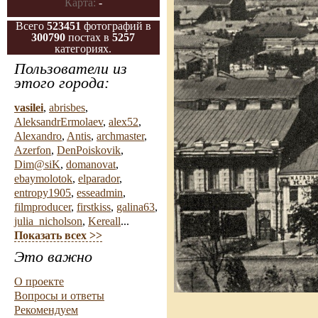
Карта:
-
Всего
523451
фотографий в
300790
постах в
5257
категориях.
Пользователи из
этого города:
vasilei
,
abrisbes
,
AleksandrErmolaev
,
alex52
,
Alexandro
,
Antis
,
archmaster
,
Azerfon
,
DenPoiskovik
,
Dim@siK
,
domanovat
,
ebaymolotok
,
elparador
,
entropy1905
,
esseadmin
,
filmproducer
,
firstkiss
,
galina63
,
julia_nicholson
,
Kereall
...
Показать всех >>
Это важно
О проекте
Вопросы и ответы
Рекомендуем