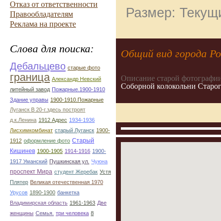
Отказ от ответственности
Размер: Текущи
Правообладателям
Реклама на проекте
Слова для поиска:
Общий вид города Р
Дебальцево
старые фото
граница
Описание старой фотографии
Александр Невский
Соборной колокольни Старог
литейный завод
Пожарные.1900-1910
Здание управы
1900-1910.Пожарные
Луганск В 20-г.здесь построят
д.к.Ленина
1912 Адрес
1934-1936
Лисхимкомбинат
старый Луганск
1900-
Старый
1912
оформление фото
Кишинев
1900-1905
1914-1916
1900-
1917 Уманский
Пушкинская ул.
Чуюна
проспект Мира
студент Жеребак
Устя
Плятер
Великая отечественная 1970
Урусов
1890-1900
банкетка
Владимирская область
1961-1963
Две
женщины
Семья.
три человека
8