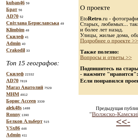
kuban46
59
О проекте
Брат
56
AD70
52
Eto
Retro
.ru - фотограф
Світлана Бериславська
Старых, любимых... так
49
и более лет назад.
Klimbim
48
Улицы, жилые дома, об
Скилеф
41
Подробнее о проекте >>
Admin
40
Crakodil
Также полезно:
33
Вопросы и ответы >>
Топ 15 географов:
Подпишитесь на старые
- нажмите "нравится"
Скилеф
22332
Если понравился проек
AD70
7819
Магаз Анатолий
7529
МНМ
4912
Борис Ассеев
3339
alek48s
Предыдущая публи
1488
"
Волжско-Камски
Ronny
1390
<<-
Белков Альберт
515
VSx86
446
Admin
411