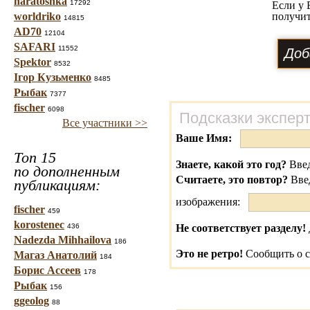
haratoshka
17292
Если у 
worldriko
получит
14815
AD70
12104
SAFARI
11552
Spektor
8532
Ігор Кузьменко
8485
Рыбак
7377
fischer
6098
Подсказки экспер
Все участники >>
Ваше Имя:
Топ 15
Знаете, какой это год?
Введ
по дополненным
Считаете, это повтор?
Вве
публикациям:
изображения:
fischer
459
korostenec
436
Не соответствует разделу!
Nadezda Mihhailova
186
Это не ретро!
Сообщить о с
Магаз Анатолий
184
Борис Ассеев
178
Рыбак
156
ggeolog
88