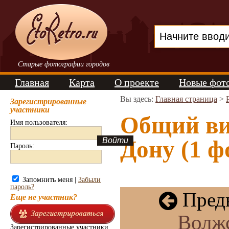
Старые фотографии городов
Главная
Карта
О проекте
Новые фот
Вы здесь:
Главная страница
>
Зарегистрированные
участники
Общий вид
Имя пользователя:
Дону (1 ф
Пароль:
Запомнить меня |
Забыли
пароль?
Пред
Еще не участник?
Волж
Зарегистрированные участники