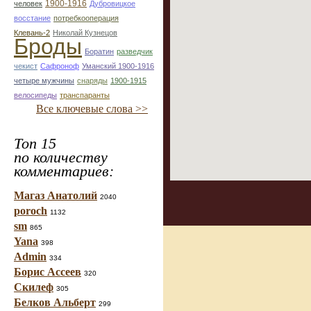
1900-1916
человек
Дубровицкое
восстание
потребкооперация
Клевань-2
Николай Кузнецов
Броды
Боратин
разведчик
чекист
Сафроноф
Уманский 1900-1916
четыре мужчины
снаряды
1900-1915
велосипеды
транспаранты
Все ключевые слова >>
Топ 15
по количеству
комментариев:
Магаз Анатолий
2040
poroch
1132
sm
865
Yana
398
Admin
334
Борис Ассеев
320
Скилеф
305
Белков Альберт
299