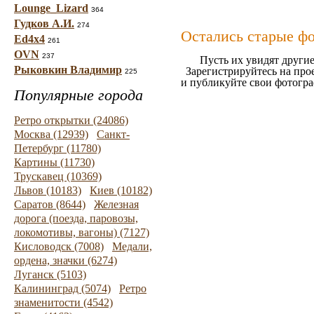
Lounge_Lizard
364
Гудков А.И.
274
Остались старые ф
Ed4x4
261
OVN
237
Пусть их увидят другие
Рыковкин Владимир
Зарегистрируйтесь на про
225
и публикуйте свои фотогр
Популярные города
Ретро открытки (24086)
Москва (12939)
Санкт-
Петербург (11780)
Картины (11730)
Трускавец (10369)
Львов (10183)
Киев (10182)
Саратов (8644)
Железная
дорога (поезда, паровозы,
локомотивы, вагоны) (7127)
Кисловодск (7008)
Медали,
ордена, значки (6274)
Луганск (5103)
Калининград (5074)
Ретро
знаменитости (4542)