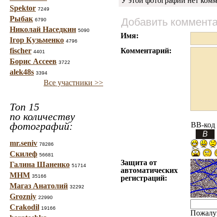
У этой фотографии нет комм
Spektor
7249
Рыбак
Добавить коммент
6790
Николай Наседкин
5090
Имя:
Ігор Кузьменко
4796
fischer
Комментарий:
4401
Борис Ассеев
3722
alek48s
3394
Все участники >>
Топ 15
по количеству
фотографий:
BB-код
mr.seniv
78286
Скилеф
56681
Защита от
Галина Шаненко
51714
автоматических
МНМ
35166
регистраций:
Магаз Анатолий
32292
Grozniy
22990
Crakodil
19166
Пожалу