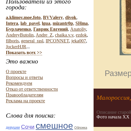
Пользователи из этого
города:
a.klimov.moe.foto
,
BVValery
,
divok
,
Intera
,
lab_pavel
,
lgua
,
mizantr0p
,
SHma
,
Бурлаченко
,
Гаврик Евгений
,
Anatoliy
,
AndreyButolin
,
Andre_Z
,
chaika.v.v
,
ezdok
,
filboris
,
general_rasl
,
IPCONNET
,
jeka007
,
JockerHJR
...
Показать всех >>
Это важно
О проекте
Размер
Вопросы и ответы
Рекомендуем
Отказ от ответственности
Правообладателям
Малороссия
Реклама на проекте
Описание старой
Слова для поиска:
Фото начала ХХ 
смешное
Сочи
девушки
Обложка