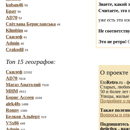
Знаете, какой 
kuban46
59
Считаете, это 
Брат
56
AD70
52
уже есть эти и
Світлана Бериславська
49
Klimbim
Не соответству
48
Скилеф
41
Это не ретро!
С
Admin
40
Crakodil
33
Топ 15 географов:
О проекте
Скилеф
22332
AD70
7819
Eto
Retro
.ru -
Магаз Анатолий
7529
Старых, любимы
МНМ
50 и более лет 
4912
Улицы, жилые 
Борис Ассеев
3339
Подробнее о п
alek48s
1488
Ronny
Также полезн
1390
Вопросы и отв
Белков Альберт
515
VSx86
Подпишитесь 
446
фейсбук - на
Admin
411