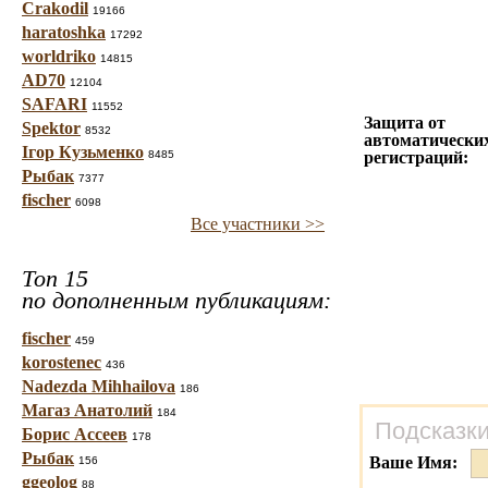
Crakodil
19166
haratoshka
17292
worldriko
14815
AD70
12104
SAFARI
11552
Защита от
Spektor
8532
автоматически
Ігор Кузьменко
8485
регистраций:
Рыбак
7377
fischer
6098
Все участники >>
Топ 15
по дополненным публикациям:
fischer
459
korostenec
436
Nadezda Mihhailova
186
Магаз Анатолий
184
Подсказки
Борис Ассеев
178
Рыбак
Ваше Имя:
156
ggeolog
88