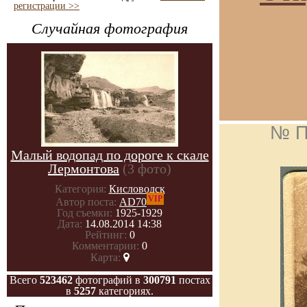
регистрации >>
Случайная фотография
№ П
Малый водопад по дороге к скале
Лермонтова
(3 фото)
Категория:
Кисловодск
VIP
Автор поста:
AD70
Год съемки:
1925-1929
Дата:
14.08.2014 14:38
Рейтинг:
0
Комментарии:
0
Карта:
Всего
523462
фотографий в
300791
постах
в
5257
категориях.