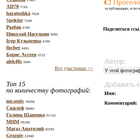
Проголо
17967
AD70
7743
за публикацию, если п
haratoshka
7618
Spektor
7249
Рыбак
6790
Поделиться ссы
Николай Наседкин
5090
Ігор Кузьменко
4796
fischer
4401
Борис Ассеев
3722
Автор:
alek48s
3394
Все участники >>
У этой фотогра
Топ 15
Добавить 
по количеству фотографий:
Имя:
mr.seniv
78286
Комментарий:
Скилеф
56681
Галина Шаненко
51716
МНМ
35166
Магаз Анатолий
32292
Grozniy
22990