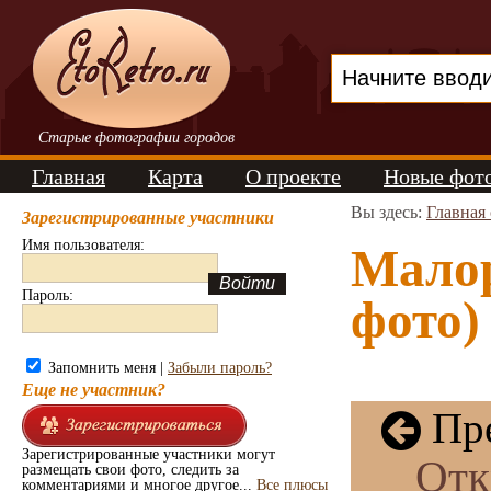
Старые фотографии городов
Главная
Карта
О проекте
Новые фот
Вы здесь:
Главная
Зарегистрированные участники
Имя пользователя:
Малор
Пароль:
фото)
Запомнить меня |
Забыли пароль?
Еще не участник?
Пре
Зарегистрированные участники могут
Отк
размещать свои фото, следить за
комментариями и многое другое...
Все плюсы