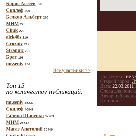
Борис Ассеев
320
Скилеф
305
Белков Альберт
299
МНМ
298
Chuk
220
alek48s
216
Grozniy
212
Strannic
202
Брат
198
mr.seniv
174
Все участники >>
Год съемки:
не у
Старый город:
Л
Топ 15
Дата:
22.03.2011 
по количеству публикаций:
Слова для поиска
Автор публикац
Источник:
mr.seniv
45237
Скилеф
40848
Галина Шаненко
32703
МНМ
26542
Магаз Анатолий
25449
Crakodil