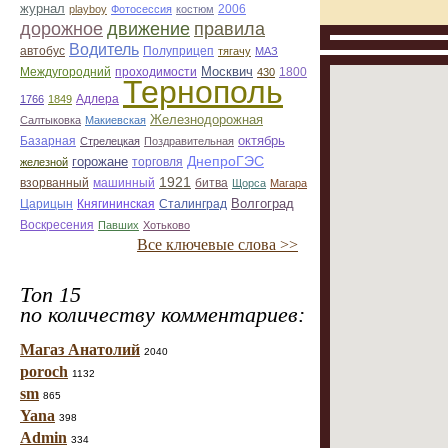
журнал
2006
playboy
Фотосессия
костюм
дорожное
движение
правила
Водитель
автобус
Полуприцеп
тягачу
МАЗ
Москвич
Междугородний
проходимости
1800
430
Тернополь
Адлера
1766
1849
Железнодорожная
Салтыковка
Макиевская
октябрь
Базарная
Стрелецкая
Поздравительная
ДнепроГЭС
горожане
торговля
железной
1921
взорванный
машинный
битва
Щорса
Магара
Волгоград
Царицын
Княгининская
Сталинград
Воскресения
Павших
Хотьково
Все ключевые слова >>
Топ 15
по количеству комментариев:
Магаз Анатолий
2040
poroch
1132
sm
865
Yana
398
Admin
334