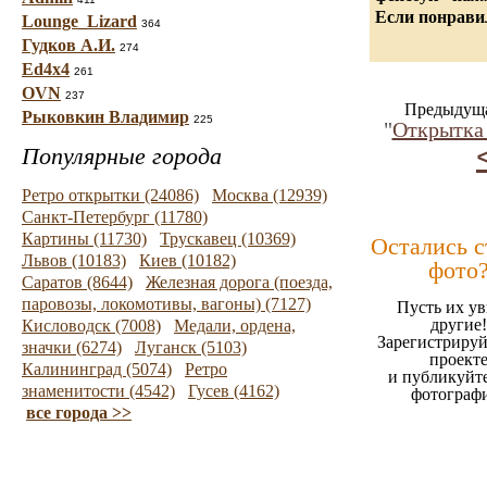
Если понравил
Lounge_Lizard
364
Гудков А.И.
274
Ed4x4
261
OVN
237
Предыдуща
Рыковкин Владимир
225
"
Открытка 
Популярные города
Ретро открытки (24086)
Москва (12939)
Санкт-Петербург (11780)
Картины (11730)
Трускавец (10369)
Остались 
Львов (10183)
Киев (10182)
фото
Саратов (8644)
Железная дорога (поезда,
паровозы, локомотивы, вагоны) (7127)
Пусть их ув
другие!
Кисловодск (7008)
Медали, ордена,
Зарегистрируй
значки (6274)
Луганск (5103)
проект
Калининград (5074)
Ретро
и публикуйт
знаменитости (4542)
Гусев (4162)
фотограф
все города >>