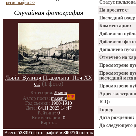
Статус пользова
регистрации >>
На проекте с:
Случайная фотография
Последний вход:
Комментарии:
Добавлено публ
Добавлено фото
Дополнено публ
Отмечено на ка
Просмотрено пу
Просмотрено пу
Львів. Вулиця Підвальна. Поч.XX
последний месяц
ст.
(1 фото)
Просмотрено пуб
Категория:
Львов
Адрес электрон
VIP
Автор поста:
mr.seniv
ICQ:
Год съемки:
1900-1910
Дата:
04.11.2023 14:47
Город:
Рейтинг:
0
Дата рождения:
Комментарии:
0
Карта:
-
До следующего 
Всего
523395
фотографий в
300776
постах