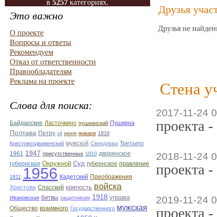
в
5257
категориях.
Друзья учас
Это важно
Друзья не найден
О проекте
Вопросы и ответы
Рекомендуем
Отказ от ответственности
Правообладателям
Реклама на проекте
Стена у
Слова для поиска:
2017-11-24 0
проекта -
Байдарские
Ласточкино
Пушкина
пушкинский
Полтава
Петру
xii
июня
января
1818
мужской
Третьего
Крестовоздвиженский
Свердлова
1947
1961
дворянское
присутственных
1810
2018-11-24 0
Окружной
Суд
губернская
губернское
правление
проекта -
1956
Кадетский
Преображения
1811
войска
крепость
Христова
Спасский
1918
управа
битвы
2019-11-24 0
Ивановская
защитникам
мужская
Общество
взаимного
проекта -
Государственного