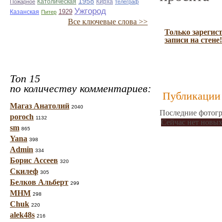
1958
Католическая
Кирха
Пожарное
телеграф
Ужгород
1929
Казанская
Питер
Все ключевые слова >>
Только зарегис
записи на стене!
Топ 15
по количеству комментариев:
Публикации 
Магаз Анатолий
2040
Последние фотогр
poroch
1132
Сейчас нет новых
sm
865
Yana
398
Admin
334
Борис Ассеев
320
Скилеф
305
Белков Альберт
299
МНМ
298
Chuk
220
alek48s
216