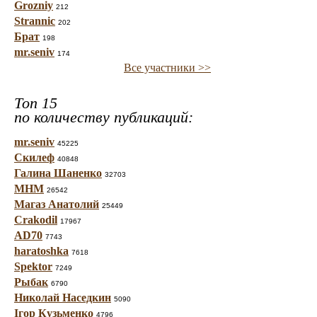
Grozniy
212
Strannic
202
Брат
198
mr.seniv
174
Все участники >>
Топ 15
по количеству публикаций:
mr.seniv
45225
Скилеф
40848
Галина Шаненко
32703
МНМ
26542
Магаз Анатолий
25449
Crakodil
17967
AD70
7743
haratoshka
7618
Spektor
7249
Рыбак
6790
Николай Наседкин
5090
Ігор Кузьменко
4796