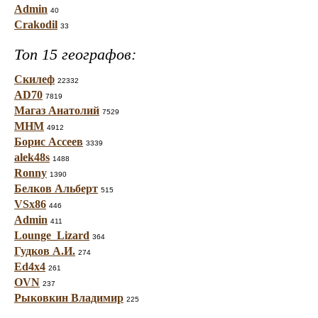
Admin
40
Crakodil
33
Топ 15 географов:
Скилеф
22332
AD70
7819
Магаз Анатолий
7529
МНМ
4912
Борис Ассеев
3339
alek48s
1488
Ronny
1390
Белков Альберт
515
VSx86
446
Admin
411
Lounge_Lizard
364
Гудков А.И.
274
Ed4x4
261
OVN
237
Рыковкин Владимир
225