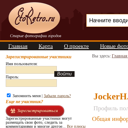
Старые фотографии городов
Главная
Карта
О проекте
Новые фот
Вы здесь:
Главная
Зарегистрированные участники
Имя пользователя:
Пароль:
Jocker
Запомнить меня |
Забыли пароль?
Еще не участник?
Профиль пол
Общая инфор
Зарегистрированные участники могут
размещать свои фото, следить за
комментариями и многое другое...
Все плюсы