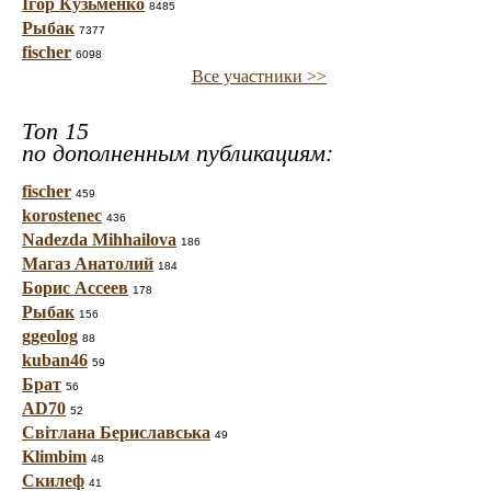
Ігор Кузьменко
8485
Рыбак
7377
fischer
6098
Все участники >>
Топ 15
по дополненным публикациям:
fischer
459
korostenec
436
Nadezda Mihhailova
186
Магаз Анатолий
184
Борис Ассеев
178
Рыбак
156
ggeolog
88
kuban46
59
Брат
56
AD70
52
Світлана Бериславська
49
Klimbim
48
Скилеф
41