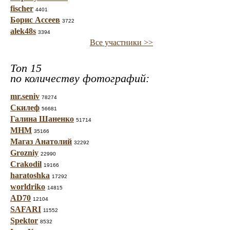
fischer
4401
Борис Ассеев
3722
alek48s
3394
Все участники >>
Топ 15
по количеству фотографий:
mr.seniv
78274
Скилеф
56681
Галина Шаненко
51714
МНМ
35166
Магаз Анатолий
32292
Grozniy
22990
Crakodil
19166
haratoshka
17292
worldriko
14815
AD70
12104
SAFARI
11552
Spektor
8532