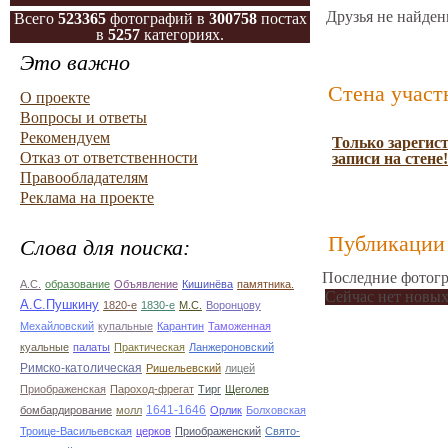
Друзья не найден
Всего
523365
фотографий в
300758
постах
в
5257
категориях.
Это важно
Стена участ
О проекте
Вопросы и ответы
Рекомендуем
Только зарегис
Отказ от ответственности
записи на стене!
Правообладателям
Реклама на проекте
Публикации 
Слова для поиска:
Последние фотогр
А.С.
образование
Объявление
Кишинёва
памятника.
Сейчас нет новых
А.С.Пушкину
1820-е
1830-е
М.С.
Воронцову
Мехайловский
купальные
Карантин
Таможенная
куальные
палаты
Практическая
Ланжероновский
Римско-католическая
Ришельевский
лицей
Приображенская
Пароход-фрегат
Тирг
Щеголев
1641-1646
бомбардирование
молл
Орлик
Болховская
Троице-Васильевская
церков
Приображенский
Свято-