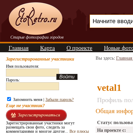
Старые фотографии городов
Главная
Карта
О проекте
Новые фот
Вы здесь:
Главная
Зарегистрированные участники
Имя пользователя:
Пароль:
vetal1
Профиль пол
Запомнить меня |
Забыли пароль?
Еще не участник?
Общая инфор
Статус пользова
Зарегистрированные участники могут
размещать свои фото, следить за
На проекте с:
комментариями и многое другое...
Все плюсы