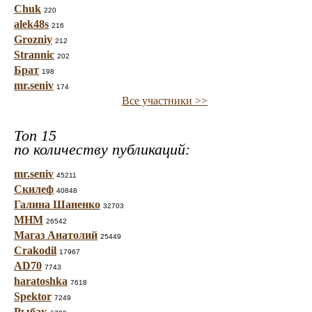
Chuk
220
alek48s
216
Grozniy
212
Strannic
202
Брат
198
mr.seniv
174
Все участники >>
Топ 15
по количеству публикаций:
mr.seniv
45211
Скилеф
40848
Галина Шаненко
32703
МНМ
26542
Магаз Анатолий
25449
Crakodil
17967
AD70
7743
haratoshka
7618
Spektor
7249
Рыбак