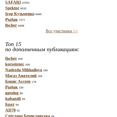
SAFARI
11552
Spektor
8532
Ігор Кузьменко
8485
Рыбак
7377
fischer
6098
Все участники >>
Топ 15
по дополненным публикациям:
fischer
459
korostenec
436
Nadezda Mihhailova
186
Магаз Анатолий
184
Борис Ассеев
178
Рыбак
156
ggeolog
88
kuban46
59
Брат
56
AD70
52
Світлана Бериславська
49