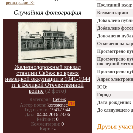
регистрации >>
Последний вход:
Случайная фотография
Комментарии:
Добавлено публ
Добавлено фото
Дополнено публ
Отмечено на ка
Просмотрено пу
Просмотрено пу
последний месяц
Железнодорожный вокзал
Просмотрено пуб
станции Себеж во время
немецкой оккупации в 1941-1944
Адрес электрон
гг в Великой Отечественной
ICQ:
войне
(2 фото)
Город:
Категория:
Себеж
Дата рождения:
VIP
Автор поста:
korostenec
Год съемки:
1941-1944
До следующего 
Дата:
04.04.2016 23:06
Рейтинг:
0
Комментарии:
0
Друзья учас
Карта:
-