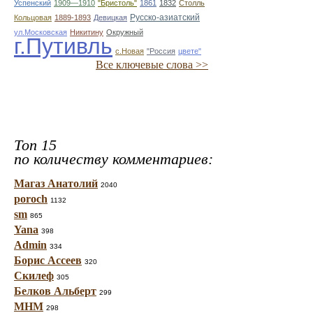
Успенский
1909—1910
"Бристоль"
1861
1832
Столль
Русско-азиатский
Кольцовая
1889-1893
Девицкая
ул.Московская
Никитину
Окружный
г.Путивль
с.Новая
"Россия
цвете"
Все ключевые слова >>
Топ 15
по количеству комментариев:
Магаз Анатолий
2040
poroch
1132
sm
865
Yana
398
Admin
334
Борис Ассеев
320
Скилеф
305
Белков Альберт
299
МНМ
298