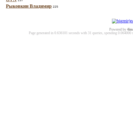
237
Рыковкин Владимир
225
Powered by
4im
Page generated in 0.636101 seconds with 31 queries, spending 0.06400