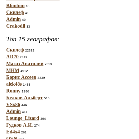
Klimbim
48
Скилеф
41
Admin
40
Crakodil
33
Топ 15 географов:
Скилеф
22332
AD70
7819
Магаз Анатолий
7529
МНМ
4912
Борис Ассеев
3339
alek48s
1488
Ronny
1390
Белков Альберт
515
VSx86
446
Admin
411
Lounge_Lizard
364
Гудков А.И.
274
Ed4x4
261
OVN