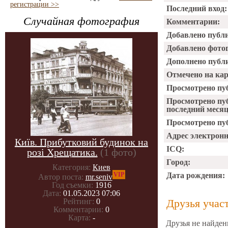
регистрации >>
Последний вход:
Случайная фотография
Комментарии:
Добавлено публ
Добавлено фото
Дополнено публ
Отмечено на ка
Просмотрено пу
Просмотрено пу
последний месяц
Просмотрено пуб
Адрес электрон
Київ. Прибутковий будинок на
ICQ:
розі Хрещатика.
(1 фото)
Город:
Категория:
Киев
VIP
Дата рождения:
Автор поста:
mr.seniv
Год съемки:
1916
Дата:
01.05.2023 07:06
Друзья учас
Рейтинг:
0
Комментарии:
0
Карта:
-
Друзья не найден