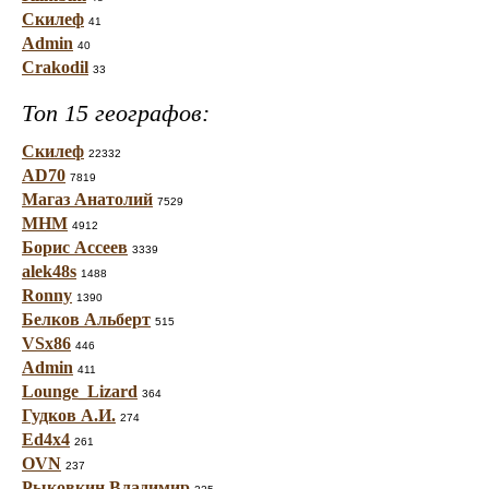
Скилеф
41
Admin
40
Crakodil
33
Топ 15 географов:
Скилеф
22332
AD70
7819
Магаз Анатолий
7529
МНМ
4912
Борис Ассеев
3339
alek48s
1488
Ronny
1390
Белков Альберт
515
VSx86
446
Admin
411
Lounge_Lizard
364
Гудков А.И.
274
Ed4x4
261
OVN
237
Рыковкин Владимир