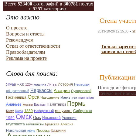
Всего
523400
фотографий в
300781
постах
в
5257
категориях.
Это важно
Стена участ
О проекте
-
s
2013-10-26 12:15:30
Вопросы и ответы
Рекомендуем
Отказ от ответственности
Только зарегис
записи на стене!
Правообладателям
Реклама на проекте
Слова для поиска:
Публикации 
История
Ягуар
«ХК
120»
машина
Литва
Немецкая
Последние фотогр
Черкассы
Австрия
общественный
Суворовской
Сейчас нет новых
Орск
Гостинница
Наводнение
Манхэттен
manhattan
Пермь
Ананьев
мосты
Базары
Памятники
монумент
Сибирская
Каму
Кама
1889
Набережный
Омск
Омь
1959
Ильинский
Успения
гауптвахта
гауптвахты
Братская
Алексия
Казачий
Никольская
июнь
Пророка