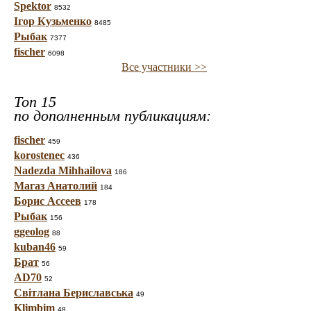
Spektor
8532
Ігор Кузьменко
8485
Рыбак
7377
fischer
6098
Все участники >>
Топ 15
по дополненным публикациям:
fischer
459
korostenec
436
Nadezda Mihhailova
186
Магаз Анатолий
184
Борис Ассеев
178
Рыбак
156
ggeolog
88
kuban46
59
Брат
56
AD70
52
Світлана Бериславська
49
Klimbim
48