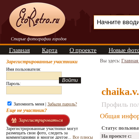
Старые фотографии городов
Главная
Карта
О проекте
Новые фот
Вы здесь:
Главная
Зарегистрированные участники
Имя пользователя:
Пароль:
chaika.v
Профиль пол
Запомнить меня |
Забыли пароль?
Еще не участник?
Общая инфор
Статус пользова
Зарегистрированные участники могут
размещать свои фото, следить за
На проекте с:
комментариями и многое другое...
Все плюсы