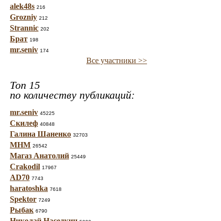
alek48s
216
Grozniy
212
Strannic
202
Брат
198
mr.seniv
174
Все участники >>
Топ 15
по количеству публикаций:
mr.seniv
45225
Скилеф
40848
Галина Шаненко
32703
МНМ
26542
Магаз Анатолий
25449
Crakodil
17967
AD70
7743
haratoshka
7618
Spektor
7249
Рыбак
6790
Николай Наседкин