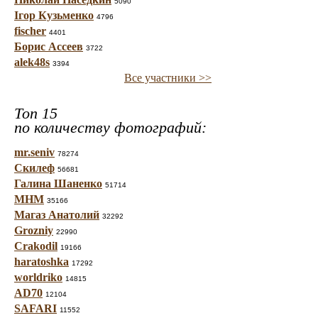
5090
Ігор Кузьменко
4796
fischer
4401
Борис Ассеев
3722
alek48s
3394
Все участники >>
Топ 15
по количеству фотографий:
mr.seniv
78274
Скилеф
56681
Галина Шаненко
51714
МНМ
35166
Магаз Анатолий
32292
Grozniy
22990
Crakodil
19166
haratoshka
17292
worldriko
14815
AD70
12104
SAFARI
11552