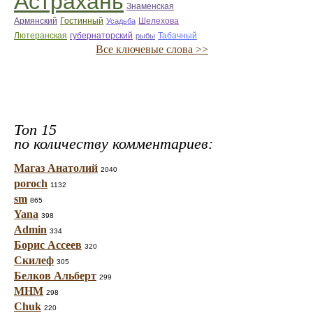
Астрахань
Знаменская
Армянский
Гостинный
Усадьба
Шелехова
Лютеранская
губернаторский
рыбы
Табачный
Все ключевые слова >>
Топ 15
по количеству комментариев:
Магаз Анатолий
2040
poroch
1132
sm
865
Yana
398
Admin
334
Борис Ассеев
320
Скилеф
305
Белков Альберт
299
МНМ
298
Chuk
220