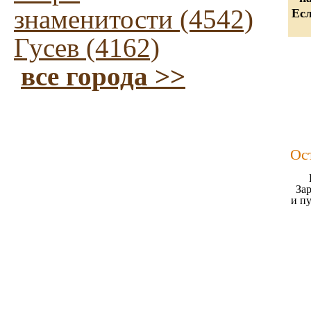
знаменитости (4542)
Есл
Гусев (4162)
все города >>
Ос
Зар
и п