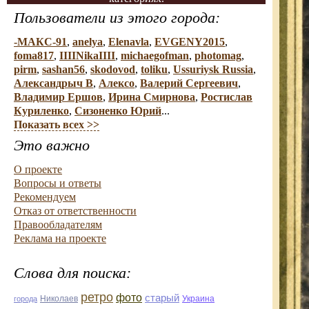
Пользователи из этого города:
-МАКС-91
,
anelya
,
Elenavla
,
EVGENY2015
,
foma817
,
IIIINikaIIII
,
michaegofman
,
photomag
,
pirm
,
sashan56
,
skodovod
,
toliku
,
Ussuriysk Russia
,
Александрыч В
,
Алексо
,
Валерий Сергеевич
,
Владимир Ершов
,
Ирина Смирнова
,
Ростислав
Куриленко
,
Сизоненко Юрий
...
Показать всех >>
Это важно
О проекте
Вопросы и ответы
Рекомендуем
Отказ от ответственности
Правообладателям
Реклама на проекте
Слова для поиска:
ретро
фото
старый
Николаев
Украина
города