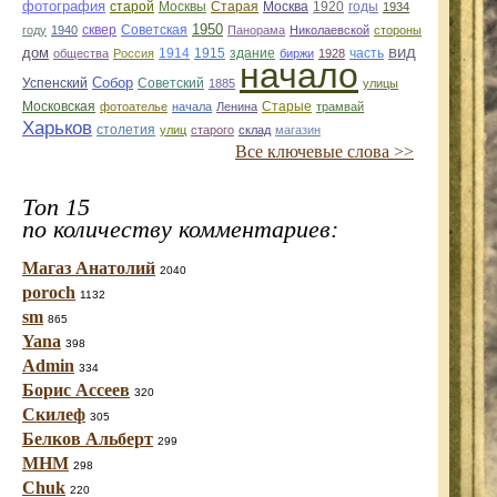
фотография
Старая
Москва
1920
годы
старой
Москвы
1934
1950
сквер
году
1940
Советская
Панорама
Николаевской
стороны
вид
дом
1914
1915
здание
общества
Россия
биржи
1928
часть
начало
Собор
Успенский
Советский
1885
улицы
Старые
Московская
фотоателье
начала
Ленина
трамвай
Харьков
столетия
улиц
старого
склад
магазин
Все ключевые слова >>
Топ 15
по количеству комментариев:
Магаз Анатолий
2040
poroch
1132
sm
865
Yana
398
Admin
334
Борис Ассеев
320
Скилеф
305
Белков Альберт
299
МНМ
298
Chuk
220