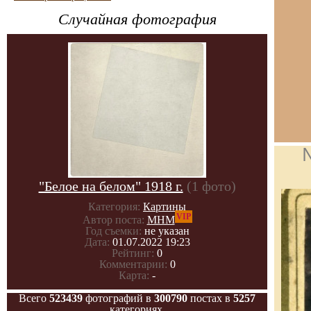
Случайная фотография
"Белое на белом" 1918 г.
(1 фото)
Категория:
Картины
VIP
Автор поста:
МНМ
Год съемки:
не указан
Дата:
01.07.2022 19:23
Рейтинг:
0
Комментарии:
0
Карта:
-
Всего
523439
фотографий в
300790
постах в
5257
категориях.