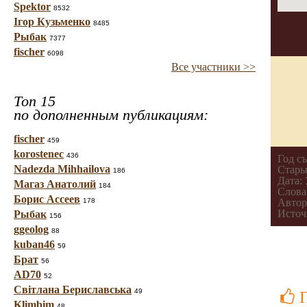
Spektor
8532
Ігор Кузьменко
8485
Рыбак
7377
fischer
6098
Все участники >>
Топ 15
по дополненным публикациям:
fischer
459
korostenec
436
Год с
Nadezda Mihhailova
Стары
186
Дата:
Магаз Анатолий
184
Слова
Борис Ассеев
178
Автор
Источ
Рыбак
156
ggeolog
88
kuban46
59
Брат
56
AD70
52
Світлана Бериславська
49
Klimbim
48