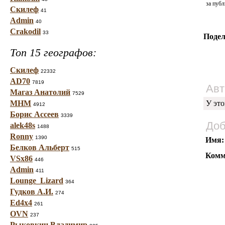
за публ
Скилеф
41
Admin
40
Crakodil
33
Подел
Топ 15 географов:
Скилеф
22332
AD70
7819
Авт
Магаз Анатолий
7529
МНМ
У это
4912
Борис Ассеев
3339
Доб
alek48s
1488
Ronny
1390
Имя:
Белков Альберт
515
Комм
VSx86
446
Admin
411
Lounge_Lizard
364
Гудков А.И.
274
Ed4x4
261
OVN
237
Рыковкин Владимир