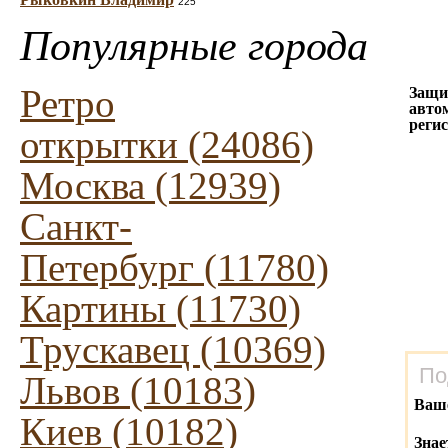
225
Популярные города
Ретро
Защи
авто
реги
открытки (24086)
Москва (12939)
Санкт-
Петербург (11780)
Картины (11730)
Трускавец (10369)
По
Львов (10183)
Ваш
Киев (10182)
Знае