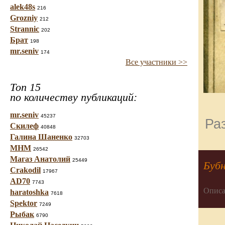
alek48s
216
Grozniy
212
Strannic
202
Брат
198
mr.seniv
174
Все участники >>
Топ 15
по количеству публикаций:
mr.seniv
45237
Ра
Скилеф
40848
Галина Шаненко
32703
МНМ
26542
Магаз Анатолий
25449
Буб
Crakodil
17967
AD70
7743
Описа
haratoshka
7618
Spektor
7249
Рыбак
6790