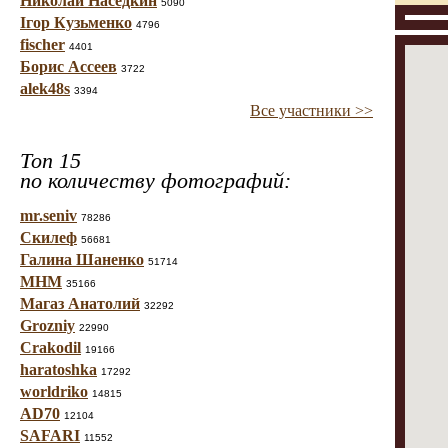
Николай Наседкин
5090
Ігор Кузьменко
4796
fischer
4401
Борис Ассеев
3722
alek48s
3394
Все участники >>
Топ 15
по количеству фотографий:
mr.seniv
78286
Скилеф
56681
Галина Шаненко
51714
МНМ
35166
Магаз Анатолий
32292
Grozniy
22990
Crakodil
19166
haratoshka
17292
worldriko
14815
AD70
12104
SAFARI
11552